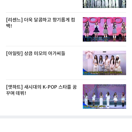
[리센느] 더욱 달콤하고 향기롭게 컴
백!
[아일릿] 상큼 미모의 아가씨들
[앳하트] 새시대의 K-POP 스타를 꿈
꾸며 데뷔!