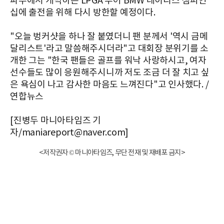
파주에서 개막하는 LPGA 투어 BMW 레이디스 챔피언
십에 출전을 위해 다시 방한할 예정이다.
"오늘 벙커샷을 하나 잘 붙였더니 팬 분께서 '역시 금메
달리스트'라고 말씀해주시더라"고 대회장 분위기를 소
개한 그는 "한국 팬들은 골프를 워낙 사랑하시고, 여자
선수들도 많이 응원해주시니까 저도 조금 더 잘 치고 싶
은 욕심이 나고 감사한 마음도 느껴진다"고 인사했다. /
연합뉴스
[진병두 마니아타임즈 기
자/maniareport@naver.com]
<저작권자 © 마니아타임즈, 무단 전재 및 재배포 금지>