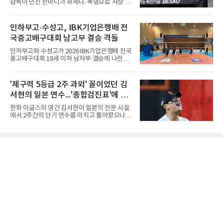
감독이 던진 한마디가 화제다. 폭염으로 사상 초
비를 앞세워 내리 세 세트를 따내며 짜릿한 역전
유의 이틀 연속 전 경기 취소가 결정된 날, 김 감
승을 완성했다.이번 우승은 더욱 의미가 컸다. 중
독은 단순히 더위를 이야기하지 않았다. 우천,
앙여고는 올해 3월 춘계연맹전과 5월 종별선수
폭염, 부상 등 변수가 늘어나는 현실에서 현재
인하부고·수성고, IBK기업은행배 전
권대회 결승에서 모두 선명여고에 패해 준우승
팀당 144경기 체제가 과연 지속 가능한지 질문
에 머물렀다. 그러나 세 번째
국중고배구대회 남고부 결승 격돌
을 던졌다.물론 144경기가 세계적으로 특별히
많은 숫자는 아니다. 메이저리그는 팀당 162경
인하부고와 수성고가 2026 IBK기업은행배 전국
기, 일본프로야구도 143~144경기를 치른다. 숫
중고배구대회 18세 이하 남자부 결승에 나란히
자만 놓고 보면 KBO가 유난히 혹사 구조라고 말
진출하며 우승을 놓고 맞대결을 펼치게 됐다.인
하기 어렵다.하지만 중요한 것은 숫자가 아니라
하부고는 5일 충북 제천실내체육관에서 열린 대
환경이다. 한국의 여름은 달라지고 있다. 과거와
회 남자 18세 이하부 준결승에서 남성고를 세트
'제구력 5등급 2주 과외' 꼴이었던 김
비교하기 어려울 정도로 폭염이 길어지고 강해
스코어 3-1(25-17, 17-25, 25-21, 25-17)로 꺾
지고 있다. 여기에 장마, 이
서현의 일본 연수...'종합검진표'에 불
고 결승행 티켓을 따냈다. 인하부고는 높은 공격
성공률을 앞세워 경기 주도권을 잡으며 승리를
과
한화 이글스의 영건 김서현이 일본의 전문 시설
거뒀다.수성고도 준결승에서 속초고를 상대로
에서 2주간의 단기 연수를 마치고 돌아왔으나,
안정된 조직력을 바탕으로 3-1(25-23, 25-16,
실전 마운드에서 여전히 극심한 제구 난조를 노
22-25, 25-19) 승리를 거두며 결승에 합류했다.
출하며 야구 팬들과 전문가들 사이에 씁쓸한 뒷
치열한 승부 속에서도 공수 균형을 유지한 수성
맛을 남기고 있다.출국 당시만 해도 선수의 고질
고는 인하부고와 우승을 다툴 기회를 잡았다.여
적인 제구 문제를 해결할 특효약이 될 것처럼 포
자 18세 이하부에서는 중앙여고
장되었던 이번 연수는, 뚜껑을 열어보니 '제구력
5등급에게 2주짜리 족집게 과외를 붙여 1등급을
기대한 꼴'이었다는 냉정한 평가를 피하기 어렵
게 됐다.야구에서 투수의 제구력은 오랜 시간 투
구폼을 반복하며 몸에 새겨진 일종의 근육 기억
과 밸런스의 산물이다. 릴리스 포인트의 미세한
오차나 하체 활용의 불균형은 수백, 수천 번의
교정 훈련과 실전 피드