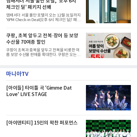
앰배서더 서울 풀만 호텔, '오후 6시
민들의 호응 속에 CFS는 즉시 행동에 나섰다. 지
대해서도 쿠팡 입주 전 공사 과정에서 벌어진 일
난 28일 오후 전문 청소업체와
체크인 딜' 패키지 선봬
이라며 선을 그었다.쿠팡은 21일 인천 물류센터
내부에서 불이 타는 냄새가 났다는 의혹과 관련
앰배서더 서울 풀만 호텔이 오는 12월 31일까지
해 “사실무근”이라는 입장을 밝혔다.회사 측은
'6PM Check-in Deal(오후 6시 체크인 딜)' 패키
“인근에서 지난 15일 다른 회사에서 발생한 대
지를 선보인다.이번 패키지는 오후 6시 체크인
형 화재 연기가 인입돼 즉시 방재팀이 조사한 결
으로 여유로운 저녁 시간부터 호텔 스테이를 시
과 일산화탄소가 미검출됐고, 내부 문제가 아닌
작할 수 있도록 준비됐다.앰배서더 서울 풀만 호
쿠팡, 초복 앞두고 전복·장어 등 보양
것으로 확인됐다”고 설명했다.이어 “정확한 화
텔 측은 “퇴근 후 또는 주말 도심 속에서 짧지만
재 원인은 추후 조사될
수산물 70여종 할인
온전한 휴식을 원하는 고객들에게 특별한 경험
을 제공한다”고 밝혔다.패키지는 디럭스와 이그
쿠팡이 초복과 중복을 앞두고 전복을 비롯한 여
제큐티브 두 가지 타입으로 구성된다. 디럭스 패
름 보양 수산물 판매를 확대한다. 쿠팡은 오는
키지는 객실 1박(룸 온리)으로 심플한 호캉스를
20일까지 전복, 문어, 낙지, 장어 등 70여종의 수
즐길 수 있으며, 이그제큐티브 패키지는 객실 1
산물을 할인 판매한다고 8일 밝혔다.이번 행사
박과 함께 클럽 앰배서더 라운지 2인 이용, 웰니
에는 국내산 활전복과 문어, 낙지, 장어, 생물새
스 센터 사우나 2인 이용 혜택이 포함된다.특히
마니아TV
우 등이 포함됐다. 쿠팡은 올해 큰 크기의 전복
클럽 앰배서더 라운지
생산량이 늘어난 점을 반영해 주요 산지 상품을
로켓프레시 새벽배송으로 선보인다고 설명했다.
전복은 산지에서 채취한 뒤 전국으로 직송되는
[아이들] 타이틀 곡 'Gimme Dat
방식으로 운영된다. 신선도가 중요한 상품인 만
Love' LIVE STAGE
큼 이르면 다음 날 오전 배송이 가능하도록 물류
망을 활용하고 있다.쿠팡의 전복 매입량도 늘고
있다. 쿠팡에 따르면 전복 매입량은 2020년 30
톤 미만에서 2022년 140톤
[아이덴티티] 15인의 꽉찬 퍼포먼스