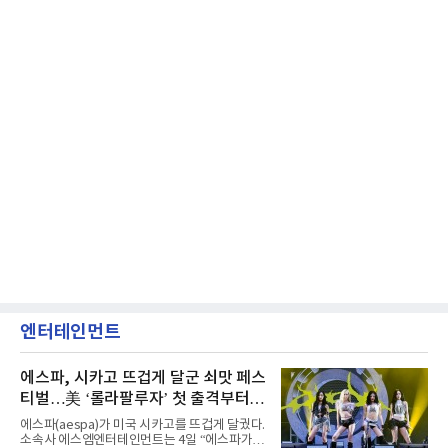
엔터테인먼트
에스파, 시카고 뜨겁게 달군 쇠맛 페스
티벌…美 ‘롤라팔루자’ 첫 출격부터
증명한 존재감
에스파(aespa)가 미국 시카고를 뜨겁게 달궜다.
소속사 에스엠엔터테인먼트는 4일 “에스파가