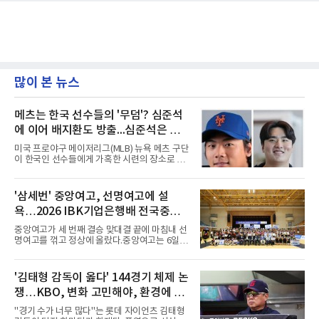
많이 본 뉴스
메츠는 한국 선수들의 '무덤'? 심준석
에 이어 배지환도 방출...심준석은 이
미 귀국, 배지환은 미국 잔류할 듯
미국 프로야구 메이저리그(MLB) 뉴욕 메츠 구단
이 한국인 선수들에게 가혹한 시련의 장소로 전
락하고 있다. 한때 한국 야구의 미래를 이끌어갈
대형 유망주로 기대를 모았던 투수 심준석에 이
어, 빅리그 경력을 지닌 내외야수 배지환까지 연
'삼세번' 중앙여고, 선명여고에 설
달아 뉴욕 메츠 산하 마이너리그에서 방출 통보
욕…2026 IBK기업은행배 전국중고
를 받는 아픔을 겪었다. 두 선수의 동반 이탈은
메츠 구단이 유독 한국 선수들에게 '기회의 땅'이
배구대회 우승
중앙여고가 세 번째 결승 맞대결 끝에 마침내 선
아닌 '무덤'처럼 작용하고 있음을 방증하고 있다.
명여고를 꺾고 정상에 올랐다.중앙여고는 6일
고교 시절 시속 160km에 달하는 강속구로 큰 스
충북 제천실내체육관에서 열린 2026 IBK기업은
포트라이트를 받았던 심준석은 루키리그에서 메
행배 전국중고배구대회 18세 이하 여자부 결승
츠 구단으로부터 방출 조치됐다. 피츠버그 파이
에서 선명여고를 세트스코어 3-1(13-25, 25-14,
'김태형 감독이 옳다' 144경기 체제 논
리츠와 마이애미 말린스를 거쳐 메츠에 둥지를
25-17, 25-10)로 물리치고 우승을 차지했다.첫
틀며 반등을 노렸으나
쟁…KBO, 변화 고민해야, 환경에 맞
세트를 13-25로 내주며 불안하게 출발한 중앙여
고는 이후 조직력을 되찾아 2세트부터 경기 주
는 경기 수가 바람직
"경기 수가 너무 많다"는 롯데 자이언츠 김태형
도권을 완전히 장악했다. 강한 서브와 탄탄한 수