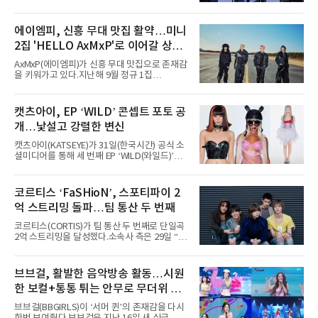
지난 2일(현지 시간) 미국 시카고 그랜트 파크에
서 열린 ‘롤라팔루자 시카고’(Lollapalooza
Chicago)의 알리안츠 스테이지에 올랐다”며
에이엠피, 신흥 무대 맛집 활약…미니
“총 14곡으로 구성된 세트리스트를 선사, 데뷔 7
2집 'HELLO AxMxP'로 이어갈 상승
년 차다운 노련한 무대 매너와 파워풀한 에너지
로 현장의 분위기를 압도했다”고 밝혔다.1991
세
AxMxP(에이엠피)가 신흥 무대 맛집으로 존재감
년 시작된 ‘롤라팔루자’는 8개 스테이지, 170여
을 키워가고 있다.지난해 9월 정규 1집
팀의 아티스트와 40만 명 이상의 관객이 운집하
'AxMxP'를 발매하며 가요계에 정식 출격한
는 북미 최대 규모의 페스티벌이다.올해 ‘롤라팔
AxMxP는 데뷔 전부터 버스킹과 각종 페스티벌,
루자 시카고’에는 에스파 외에도 제니, 아이들,
공연 무대에 오르며 실전 경험을 쌓아왔다.이들
캣츠아이, EP ‘WILD’ 콘셉트 포토 공
코르티스 등 K팝 스타들이 출연진 명단에 이름
은 소속사 패밀리 콘서트를 비롯해 '뷰티풀 민트
을 올렸다.이날 에스파는
개…낯설고 강렬한 변신
라이프 2025', '2025 부산국제록페스티벌' 등 대
형 무대에 잇달아 출연해 당찬 에너지와 풋풋한
캣츠아이(KATSEYE)가 31일(한국시간) 공식 소
매력으로 음악팬들의 눈도장을 찍었다.이후
셜미디어를 통해 세 번째 EP ‘WILD(와일드)’의
AxMxP는 '카운트다운 판타지 2025-2026',
콘셉트 포토와 트랙리스트를 공개했다.‘Wild
'PEAKBOX 2025 vol.2 : 사랑·청춘·행복', '2025
heart(와일드 하트)’라는 제목이 붙은 콘셉트 포
Someday Christmas - 부산' 등 무대를 통해 안
토에는 멤버들의 본능적이고 야성적인 면모가
코르티스 ‘FaSHioN’, 스포티파이 2
정적인 실력을 입증했고, 올해 '2026 어썸뮤직
강렬하게 담겼다. 짙은 아이섀도와 푸른빛·금빛·
페스티벌', '뷰티풀 민트 라이프 2026', '2026
억 스트리밍 돌파…팀 통산 두 번째
붉은빛의 컬러 렌즈가 비현실적인 분위기를 자
아내고, 여러 원색이 불규칙하게 뒤섞인 멀티컬
코르티스(CORTIS)가 팀 통산 두 번째로 단일곡
러 헤어와 과감한 블루·블랙 립 메이크업이 낯설
2억 스트리밍을 달성했다.소속사 측은 29일 “코
고도 매혹적인 비주얼을 완성했다.스타일링 역
르티스의 데뷔 앨범 수록곡 ‘FaSHioN’이 글로
시 파격적이다. 스터드와 망사, 코르셋, 풍성한
벌 오디오·음원 스트리밍 플랫폼 스포티파이에
레이스 등 언뜻 어울리지 않을 듯한 소재와 실루
서 27일 자로 누적 재생 수 2억 회를 돌파했
브브걸, 활발한 음악방송 활동…시원
엣을 거침없이 결합했다. 멤버들은 각기 다른 개
다”고 밝혔다.곡이 발표된 지 약 10개월 만이다.
성을 살린 스타일링을 선
한 보컬+통통 튀는 안무로 무더위 사
팀의 첫 번째 2억 스트리밍 곡은 동일 음반에 수
록된 ‘GO!’다. 이 노래는 공개 약 9개월 만인 지
냥
브브걸(BBGIRLS)이 ‘서머 퀸’의 존재감을 다시
난달 26일 자에 2억 고지를 밟았다. 이는 최근 5