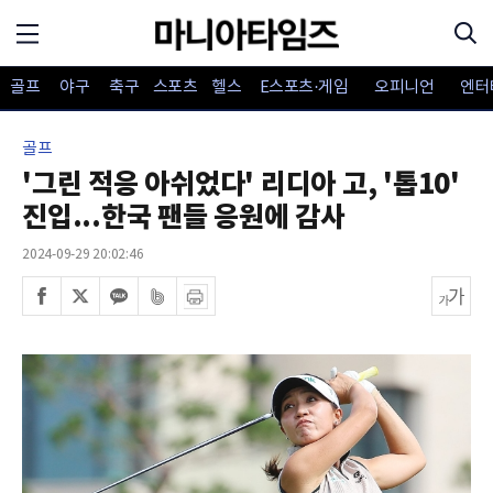
골프
야구
축구
스포츠
헬스
E스포츠·게임
오피니언
엔터
골프
'그린 적응 아쉬었다' 리디아 고, '톱10'
진입...한국 팬들 응원에 감사
2024-09-29 20:02:46