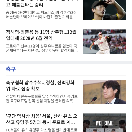
(kt wiz), 조병현(SSG 랜더스)을 지목했다. 그는
그 전체에서 가장 많은 20안타를 때
고·애틀랜타는 승리
KBO리그에 구속과 신체 능력이 좋은 선수가 많
다며 세 이름을 꺼냈다.다만 조건을 달았다. 오승
송성문(29·샌디에이고 파드리스)과 김하성(30·
환은 이들이 경기 운영 능력과 경험을 더 쌓으면
애틀랜타 브레이브스)이 나란히 출전 기회를 잡
메이저리그 진출이 가능하다면서도, 지금보다
지 못했다.송성문은 7일(한국시간) 미국 피닉스
한두 단계 성장해야 성공할 수 있다고 강조했다.
체이스필드에서 열린 애리조나 다이아몬드백스
김병현도 같은 방향을 짚었다. 그는 김택연과 박
와의 원정 경기에서 벤치를 지켰다. 전날 교체로
정해영·최준용 등 11명 상무행...12월
영현을 꼽으며 한국에서는 최고 대우를 받지만
나서 1볼넷 1득점을 기록했으나 이날은 끝내 더
미국은 다르다고 조언했다.
입대해 2028년 6월 전역
그아웃을 벗어나지 못했다. 시즌 성적은 55경기
타율 0.208(106타수 22안타), 1홈런, 15타점이
프로야구 선수 11명이 상무 유니폼을 입는다.국
다. 팀은 애리조나를 5-1로 꺾고 서부지구 2위와
군체육부대는 지난 6일 상무 야구단 합격자를
1경기 차로 좁혔다.김하성의 상황은 더 어렵다.
확정하고 선수들에게 개별 통보했다.연합뉴스가
애틀랜타 트루이스트 파크에서 열린 마이애미
10개 구단에 확인한 결과, KIA 타이거즈에서는
말린스전에 나서지 못하며 3경기 연속 결장했
핵심 불펜 정해영과 우완 한재승, 내야수 윤도현
다. 지난 4일 부상자명단(IL)에서 해제돼 복귀했
축구
이 합격했다. 롯데 자이언츠는 오른손 불펜 최준
지만 주전 경쟁에서 밀려난
용과 이민석, 내야수 이호준 세 명이 이름을 올
렸고, 삼성 라이온즈에서도 좌완 이승현과 외야
수 함수호, 내야수 심재훈이 통보를 받았다.두산
축구협회 압수수색..,경찰, 전력강화
베어스 투수 최지강과 키움 히어로즈 외야수 원
위 자료 집중 확보
성준도 상무에서 군 복무를 하게 됐다. 반면 LG
트윈스와 한화 이글스, SSG 랜더스, NC 다이노
경찰이 대한축구협회를 압수수색하면서 홍명보
스, kt wiz에서는 합격자가 나오지 않았다.이들
전 축구대표팀 감독 선임 과정을 둘러싼 의혹 규
은 올해 12월 입대해 2028
명에 속도가 붙었다.월드컵 조별리그 탈락 이후
비판이 홍 전 감독에게 집중됐지만 경찰의 시선
은 다른 곳을 향한다. 성적 부진과 별개로 선임
'구단 역사상 처음' 서울, 산하 유스 오
과정에 부당함이 있었는지가 수사의 본류다.7일
산고 유망주 5명과 동시 준프로 계
연합뉴스 취재를 종합하면 서울경찰청 광역수사
단 금융범죄수사대는 전날 축구협회 사무실 등
약...ACL2 겨냥
FC서울이 유스 유망주 다섯 명을 한꺼번에 프로