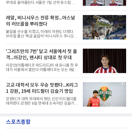
을 압수수색해 감독 선임 관련 자료를 다수 확보
무대로 끌어올린다.서울은 7일 산하 유스팀 서
했다. 특히 감독 후보를 검토해 이사회에 추천하
울 오산고 소속 선수 5명과 준프로 계약을 맺었
는 전력강화위원회가 생성한 자료를 집중적으로
다고 밝혔다. 한 번에 다섯 명과 계약한 것은 구
확보한 것으로 알려졌다.경찰은 협회가 홍 전 감
단 역사상 처음으로, 3학년 김강준·신지섭·이서
레알, 비니시우스 잔류 확정...아스널
독을 1순위 후보로 정하고 검증한 과정, 이사회
현·정현웅과 2학년 정하원이 대상이다.오산고의
의 최종 승인 경위를 살
의 러브콜을 뿌리쳤다
성적이 배경이 됐다. 올 시즌 백운기 전국 고등학
교 축구대회와 코리아풋볼파크 U-18 챔피언스
붙잡을 선수를 지켰고, 미래의 자원도 더했다.
컵, K리그 U-17 챔피언십을 잇달아 제패했다.시
브라질 출신 '특급 골잡이' 비니시우스 주니오르
기도 맞물렸다. 서울은 9월 시작하는 아시아축
(26)가 레알 마드리드와의 동행을 2032년까지
구연맹(AFC) 챔피언스리그2(ACL2)를 앞두고 선
이어간다.스페인 프로축구 프리메라리가 '거함'
수단 깊이를 더하는 동시에 유스 출신에게 국제
레알 마드리드는 7일(한국시간) 비니시우스와
'그리즈만의 7번' 달고 서울에서 첫 출
무대 경험을 주려 했다.면면도 다양하다. 측면 공
2032년 6월 30일까지 유효한 6년 연장 계약에
격수 정현웅은 돌파력이
격...이강인, 맨시티 상대로 첫 무대
합의했다고 공식 발표했다. 비니시우스는 재계
약 확정 후 사회관계망서비스(SNS)에 베르나베
이강인(아틀레티코 마드리드)의 새 유니폼 첫 무
우에서의 8년은 너무 짧다며, 앞으로 6년, 그리
대가 서울에서 열린다.아틀레티코는 오는 9일
고 영원히 함께하겠다고 애정을 드러냈다.성사
오후 8시 서울월드컵경기장에서 맨체스터 시티
과정에는 우여곡절이 있었다. 그는 최근 잉글랜
와 2026 쿠팡플레이 시리즈 친선 경기를 치른다.
드 프리미어리그(EPL) 챔피언 아스널의 뜨거운
구단 소집 명단에 이강인이 포함되면서 변수가
고교·대학서 모두 우승 맛봤다...K리그
관심을 받았는데, 18개월간 이어진 재계약 협상
없는 한 그의 첫 출격은 서울이 된다.등번호부터
이 한때 교착됐기 때문이다. 그러
1 강원, 19세 미드필더 김슬기 영입
무게가 실렸다. 이강인은 첫 경기부터 7번을 단
다. 2010년대 팀의 전성기를 이끈 앙투안 그리즈
강원FC가 대학 무대에서 뛰던 신인 미드필더를
만이 달았던 번호다.합류 과정은 순탄치 않았다.
데려왔다.강원은 6일 연세대 소속이던 김슬기
스페인으로 건너가려던 그는 병역 특례 행정 절
(19)를 영입했다고 밝혔다. 186㎝, 79㎏의 신체
차 문제로 출국이 미뤄졌고, 국내에서 홀로 훈련
조건을 갖췄다.이력은 우승으로 채워져 있다. 수
해 왔다. 6일 입국하는 동료들과 처음 대면한 뒤
원고 시절 주축으로 활약하며 지난해 전국고등
짧게 호흡을 맞춰 경기에 나선다.역할도 관심사
스포츠종합
리그와 추계전국고등대회 우승에 기여했고, 올
다. 유려한 탈압박과
해 연세대 진학 후에는 춘계한산대첩기대학대회
정상에 올랐다. 2024년에는 17세 이하(U-17) 대