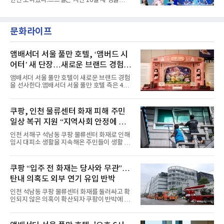
한번 보여줬다.브브걸은 지난 16일 새 싱글
년 내 데뷔한 보이그룹의 곡 중 최단기 2억 달성
'BODY WAVE'(바디 웨이브)를 발매하고 각종 음
이며 ‘FaSHioN’이 그 다음이다.코르티스는 평
악방송에 출연했다.브브걸은 컴백 이후 Mnet
소 관심이 많은 ‘패션’을 소재로 곡을 공동 창작
'엠카운트다운'을 시작으로 KBS2 '뮤직뱅크',
했다. “내 티, 5 bucks 바지는, 만원” 등 멤버들
문화라이프
MBC '쇼! 음악중심', SBS '인기가요' 등 주요 음
의 라이프 스타일
악방송 무대에 올라 화려한 퍼포먼스를 펼쳤다.
시원한 에너지와 안정적인 라이브, 통통 튀는 매
력을 앞세워 매 무대 색다른 볼거리를 선사했다.
앰배서더 서울 풀만 호텔, ‘앰버드 시
특히 화사한 파스텔 톤의 비치웨어부터 청량한
어터’ 새 단장…새로운 브랜드 경험 선
마린룩, 햇살 아래 반짝이는 물결을 연상시키는
사
스커트, 강렬한 붉은 계열의 스타일링까지 각기
앰배서더 서울 풀만 호텔이 새로운 브랜드 경험
다른 매력을 선보였다. 브브걸은 다채로운 여름
을 선사한다.앰배서더 서울 풀만 호텔 측은 4일
패션을 완벽하게 소화하며 보
“호텔 공식 마스코트 앰버드(Ambird)의 새로운
이야기를 담은 인형 극장 콘셉트의 공간 ‘앰버드
시어터(Ambird Theater)’를 새롭게 선보인
쿠팡, 인천 물류센터 화재 피해 주민
다”고 밝혔다.앰배서더 서울 풀만 호텔은 로비
일상 복귀 지원 “지역사회 안정에 총
한편에 마련된 앰버드 존을 통해 앰버드의 세계
관을 소개해왔다. 앰버드 존은 앰버드가 우주여
력”
인천 서해구 석남동 쿠팡 물류센터 화재로 인해
행 중 수집한 다양한 굿즈를 전시한 '앰버드 플래
임시 대피소 생활을 지속해온 주민들이 생활 터
닛(Ambird Planet)과 계절별 플라워 연출로 사
전으로 돌아갈 수 있는 계기가 마련됐다. 쿠팡풀
랑받아온 ‘앰버드 가든(Ambird Garden)’으로
필먼트서비스(CFS)가 지난 28일부터 화재 피해
구성되어 있다.새 단장한 앰버드 시어터는 오페
주민을 대상으로 전문 출장 청소서비스 지원에
쿠팡 “입주 전 화재는 당사와 무관”…
라 극장을 모티브로 한 데코레이션으로 구성됐
나섬으로써 본격적인 지역사회 복구 작업이 시
다. 무대 공간 및 티켓 박스
탄내 의혹도 외부 연기 유입 반박
작된 것이다.대피소 주민 중심 청소 접수, 첫날
부터 2가구 지원 완료CFS는 신현초등학교, 신
인천 석남동 쿠팡 물류센터 화재를 둘러싸고 확
현북초등학교, 신현여자중학교 등 인천 서해구
인되지 않은 의혹이 확산되자 쿠팡이 반박에 나
관내 임시 대피소 3곳에서 체류해온 화재 피해
섰다. 화재 전 센터 내부에서 탄내가 났다는 주장
주민들을 대상으로 출장 청소업체 요청 접수를
에 대해서는 외부 화재 연기 유입이라고 설명했
시작했다. 현장에서 극심한 피해를 입은 지역 주
고, 2023년 같은 물류센터에서 발생한 화재에