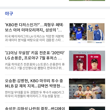
제주도 서귀포시에 위치한 테디밸리 골프앤리조
트(파72/6,767야드)에서 열리고 있다.7일 현재
2라운드 경기가 펼쳐지고 있다.장은수가 11번
홀에서 경기하고 있다.
야구
'KBO판 다저스인가?'…최형우·페덱·
보스 이어 미야모리까지, 삼성의 '스펙
만렙' 승부수
미국 메이저리그의 LA 다저스는 막강한 자본력
과 데이터 분석을 바탕으로 이미 검증된 스타들
을 영입하는 대표적인 팀이다. 오타니 쇼헤이를
비롯해 메이저리그 정상급 선수들을 품으며 매
시즌 우승 후보로 평가받는 다저스의 행보는 늘
'11이닝 무실점' 키움 전준표·'20안타'
야구계의 관심을 끌었다. 가능성에 투자하기보
LG 손용준, 프로야구 7월 퓨처스 루키
다, 이미 무대에서 증명한 선수들을 통해 당장의
경쟁력을 끌어올린다는 점이다.최근 한국 프로
상
키움 히어로즈 전준표와 LG 트윈스 손용준이 퓨
야구에서도 비슷한 방향성을 보여주는 팀이 있
처스리그 7월 신인왕으로 뽑혔다.한국야구위원
다. 바로 삼성 라이온즈다. 삼성은 오프시즌 최형
회(KBO)는 7일 2026 메디힐 KBO 퓨처스리그 7
우를 다시 품었다. 이는 단순한 베테랑 영입이 아
월 퓨처스 루키상 수상자로 두 선수를 선정했다
니라, 승부처에서 힘을 발휘할 수 있는 검증된
고 밝혔다. 대체 선수 대비 승리 기여도(WAR)를
오승환·김병현, KBO 마무리 투수 중
리더를 선택한 것이다.외국인 대체 투수 구성도
기준으로 전준표가 0.63, 손용준이 0.73으로 각
마찬가지다. 메이저리그
MLB 갈 재목 지목...김택연·박영현·조
각 투수와 타자 부문 1위에 올랐다.전준표의 7월
은 완벽했다. 두 경기에 모두 선발 등판해 11이
병현
한미일 무대를 모두 경험한 두 투수가 KBO리그
닝 무실점으로 2승을 챙겼다. 월간 평균자책점
마무리 자원들의 메이저리그 가능성을 짚었다.
0.00으로 전체 1위, 이닝당 출루허용률(WHIP)
오승환은 7일 서울 용산구 코레아노스 키친 녹
은 1.00이다. 서울고 졸업 후 2024 신인 드래프
사평점에서 열린 'MLB 브렉퍼스트 클럽 시즌2'
트 1라운드 8순위로 키움에 입단했다.손용준은
미디어데이에서 김택연(두산 베어스)과 박영현
송성문·김하성 나란히 결장...샌디에이
방망이로 존재감을 드러냈다. 지난달 퓨처스리