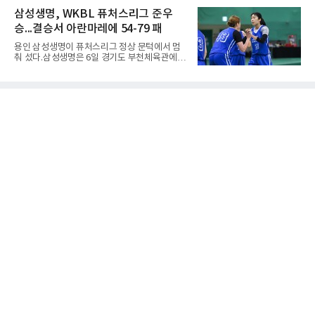
는 표현을 많이 쓰지만, ‘置数(ちすう, 치스
그 H조 1차전에서 부산중앙고를 98-76으로 제
삼성생명, WKBL 퓨처스리그 준우
우)’라는 용례도 문헌에서 확인된다. 다만 현대
압했다. 박지오가 26점, 김호원이 22점, 정우진
일본
승...결승서 아란마레에 54-79 패
이 19점을 올리는 등 삼각편대의 고른 활약이 승
리를 이끌었다.경복고는 경기 초반부터 박지오
용인 삼성생명이 퓨처스리그 정상 문턱에서 멈
와 김호원의 내·외곽포가 고르게 터지며 주도권
춰 섰다.삼성생명은 6일 경기도 부천체육관에서
을 잡았다. 전반을 40-34로 앞선 경복고는 후반
열린 2026 티켓링크 WKBL 퓨처스리그 결승에
들어 높은 야투 성공률을 앞세워 점수 차를 더욱
서 일본여자프로농구 2부 리그 아란마레에 54-
벌렸고, 결국 22점 차 완승으로 경기를 마무리했
79로 졌다. 이다연이 14점을 넣었으나 20점 9리
다.B조에서는 용산고가 안양고를 98-71로 꺾고
바운드를 기록한 바이 쿰바 디야산을 앞세운 상
대회 2연승을 달렸다.한편 남중
대를 넘지 못했다.이번 대회에 처음 출전한 아란
마레는 조별리그부터 결승까지 6전 전승을 거뒀
고, 디야산이 최우수선수(MVP)로 뽑혔다.