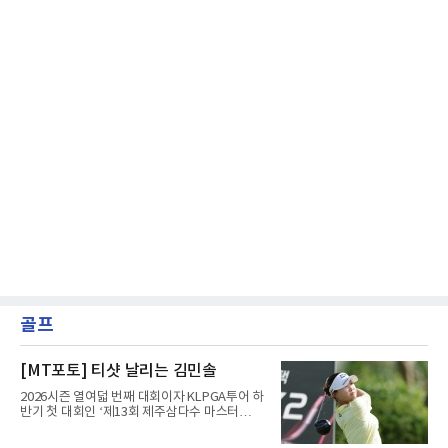
골프
[MT포토] 티샷 날리는 김민솔
2026시즌 열여덟 번째 대회이자 KLPGA투어 하
반기 첫 대회인 ‘제13회 제주삼다수 마스터
스’(총상금 10억 원, 우승상금 1억 8천만 원)가
제주도 서귀포시에 위치한 테디밸리 골프앤리조