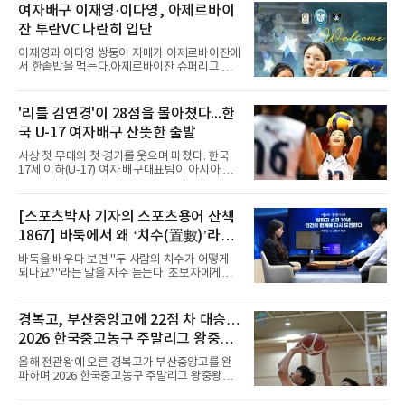
표팀 훈련에도 소집됐다.김슬기는 입단하게 돼
여자배구 이재영·이다영, 아제르바이
기쁘고 영광이라며 프로 무대에서도 성장해 팀
잔 투란VC 나란히 입단
에 꼭 필요한 선수가 되겠다고 각오를 밝혔다.
이재영과 이다영 쌍둥이 자매가 아제르바이잔에
서 한솥밥을 먹는다.아제르바이잔 슈퍼리그 투
란VC는 지난 4일 이재영 영입을 알린 데 이어 7
일 이다영과도 계약했다고 발표했다. 구단은 이
다영이 2026-2027시즌 투란 소속으로 활약할
'리틀 김연경'이 28점을 몰아쳤다...한
예정이라고 전했다.두 선수가 국내를 떠난 것은
국 U-17 여자배구 산뜻한 출발
2021년이다. V리그 흥국생명 소속이던 당시 중
학교 시절 학교 폭력을 행사했다는 폭로가 나오
사상 첫 무대의 첫 경기를 웃으며 마쳤다. 한국
면서 한국 배구계를 등졌다.이재영의 해외 여정
17세 이하(U-17) 여자 배구대표팀이 아시아 챔
은 순탄치 않았다. 2021년 말 그리스 PAOK 테
피언 자격으로 처음 나선 세계선수권에서 데뷔
살로키니에 입단했으나 무릎 부상으로 몇 경기
전을 승리로 장식했다.이승여 감독이 이끄는 한
뛰지 못했고, 긴 공백 끝에 지난해 7월 일본 SV
국은 7일(한국시간) 칠레 로스 안데스의 리세오
[스포츠박사 기자의 스포츠용어 산책
리그 빅토리아 히메지에 합류했다가 지난 5월
믹스토 체육관에서 열린 2026 국제배구연맹
팀을 떠났다.이다영은 더 많은 무대를
1867] 바둑에서 왜 ‘치수(置數)’라고
(FIVB) U-17 여자 세계선수권대회 조별리그 D조
1차전에서 푸에르토리코를 3-1(25-10 25-23
말할까
바둑을 배우다 보면 "두 사람의 치수가 어떻게
19-25 26-24)로 이겼다.승리의 중심에는 '리틀
되나요?"라는 말을 자주 듣는다. 초보자에게는
김연경'으로 불리는 아웃사이드 히터 손서연(선
다소 낯선 표현이다. ‘치수(置數)’는 한자어로
명여고)이 있었다. 그는 공격 24점에 블로킹과
'둘 치(置)'와 '셀 수(數)'를 쓴다. '돌을 놓는 수'라
서브 각 2점을 더해 양 팀 최다인 28점을 몰아쳤
는 의미이다. 두 사람이 대등하게 승부할 수 있도
경복고, 부산중앙고에 22점 차 대승…
다. 장수인이 11점, 최민주가 8점, 어민서가 7점
록 약한 쪽에게 미리 흑돌을 놓아주는 개수를 가
으로 힘을 보탰다.승점 3을 챙긴 한
2026 한국중고농구 주말리그 왕중왕
리킨다. 오늘날의 접바둑에서 말하는 '두 점', '세
점'이 바로 치수다. (본 코너 1844회 ‘왜 '접바
전 첫 승 신고
올해 전관왕에 오른 경복고가 부산중앙고를 완
둑'이라 말할까’ 참조)일본어에서도 같은 한자를
파하며 2026 한국중고농구 주말리그 왕중왕전
사용한다. 일본에서는 ‘置き石(오키이시, 놓는
첫 경기를 승리로 장식했다.경복고는 6일 전남
돌)’ 또는 ‘手合割(테아이와리, 대국 조건)’이라
해남 우슬체육관에서 열린 대회 남고부 예선리