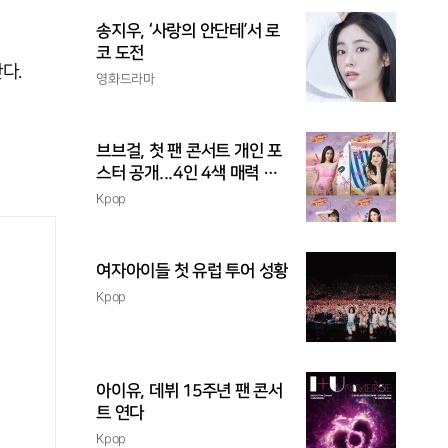
송지우, ‘사랑의 안단테’서 로
코 도전
다.
영화드라마
브브걸, 첫 팬 콘서트 개인 포
스터 공개...4인 4색 매력 발
산
Kpop
여자아이들 첫 유럽 투어 성황
Kpop
아이유, 데뷔 15주년 팬 콘서
트 연다
Kpop