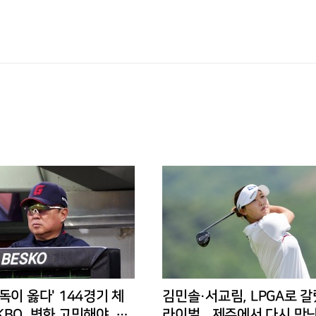
독이 옳다' 144경기 체
김민솔·서교림, LPGA로 갈
BO, 변화 고민해야, 환
라이벌...제주에서 다시 만