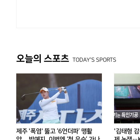
오늘의 스포츠
TODAY'S SPORTS
제주 '폭염' 뚫고 ‘6언더파’ 맹활
'김태형 감
약... 박예지, 이번엔 ‘첫 우승’ 가나
제 논쟁…K