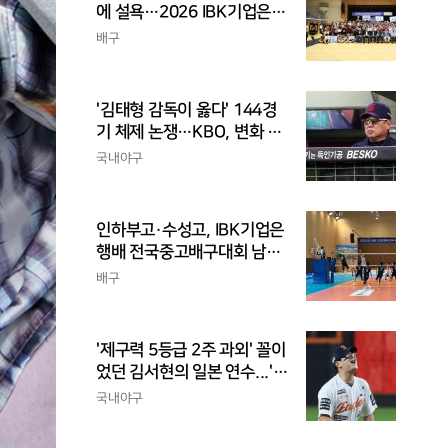
에 설욕…2026 IBK기업은행
배 전국중고배구대회 우승
배구
'김태형 감독이 옳다' 144경
기 체제 논쟁…KBO, 변화 고
민해야, 환경에 맞는 경기 수
국내야구
가 바람직
인하부고·수성고, IBK기업은
행배 전국중고배구대회 남고
부 결승 격돌
배구
'제구력 5등급 2주 과외' 꼴이
었던 김서현의 일본 연수...'종
합검진표'에 불과
국내야구