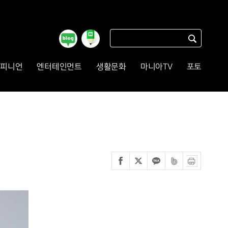
피니언
엔터테인먼트
생활문화
마니아TV
포토