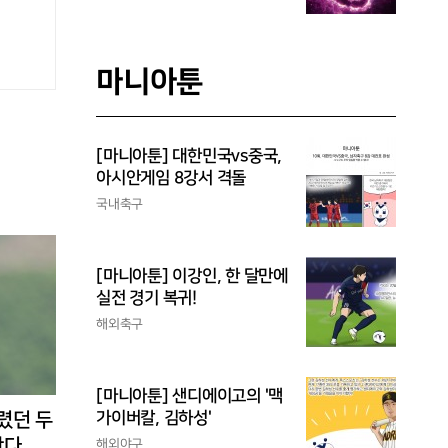
마니아툰
[마니아툰] 대한민국vs중국,
아시안게임 8강서 격돌
국내축구
[마니아툰] 이강인, 한 달만에
실전 경기 복귀!
해외축구
[마니아툰] 샌디에이고의 '맥
렸던 두
가이버칼, 김하성'
난다
해외야구