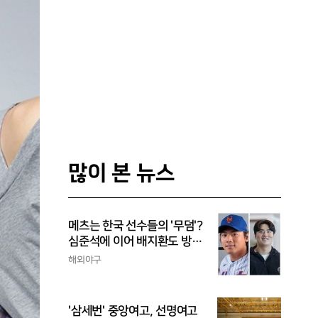
많이 본 뉴스
메츠는 한국 선수들의 '무덤'?
심준석에 이어 배지환도 방
출...심준석은 이미 귀국, 배
해외야구
지환은 미국 잔류할 듯
'삼세번' 중앙여고, 선명여고