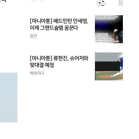
[마니아툰] 배드민턴 안세영,
이제 그랜드슬램 꿈꾼다
일반
[마니아툰] 류현진, 슈어저와
맞대결 예정
해외야구