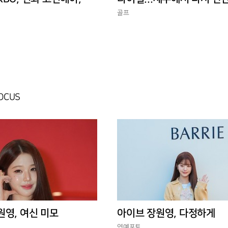
 경기 수가 바람직
골프
FOCUS
원영, 여신 미모
아이브 장원영, 다정하게
연예포토