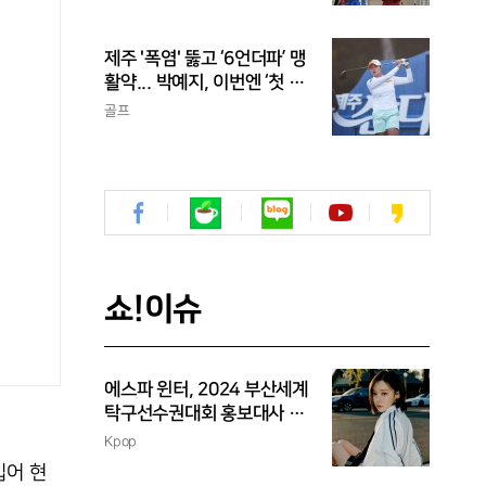
신고
제주 '폭염' 뚫고 ‘6언더파’ 맹
활약... 박예지, 이번엔 ‘첫 우
승’ 가나
골프
쇼!이슈
에스파 윈터, 2024 부산세계
탁구선수권대회 홍보대사 위
촉
Kpop
입어 현