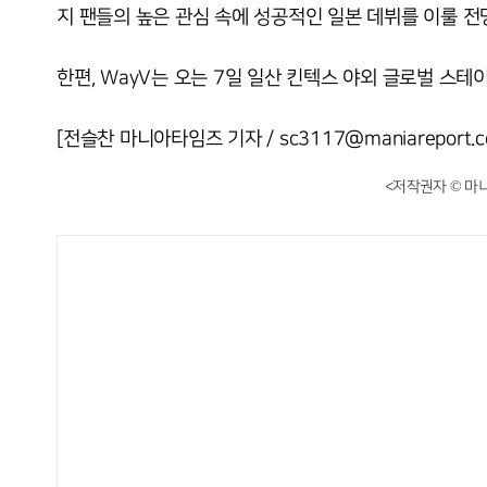
지 팬들의 높은 관심 속에 성공적인 일본 데뷔를 이룰 전
한편, WayV는 오는 7일 일산 킨텍스 야외 글로벌 스테
[전슬찬 마니아타임즈 기자 / sc3117@maniareport.c
<저작권자 © 마