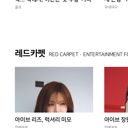
경에 맞는
골프
국내야구
레드카펫
RED CARPET · ENTERTAINMENT 
아이브 리즈, 럭셔리 미모
아이브 장
연예포토
연예포토