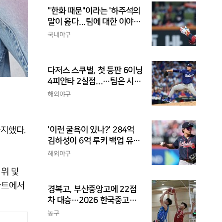
"한화 때문"이라는 '하주석의
말이 옳다...팀에 대한 이야
기, 끝까지 안 하는 게 도리
국내야구
다저스 스쿠벌, 첫 등판 6이닝
4피안타 2실점...…팀은 시즌
최다 5연패
해외야구
차지했다.
'이런 굴욕이 있나?' 284억
김하성이 6억 루키 백업 유격
수라니...자비스, 수비도 김하
해외야구
성보다 한 수 위 평가
1위 및
 차트에서
경복고, 부산중앙고에 22점
차 대승…2026 한국중고농
구 주말리그 왕중왕전 첫 승
농구