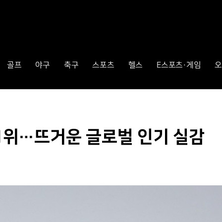
골프
야구
축구
스포츠
헬스
E스포츠·게임
오
 1위…뜨거운 글로벌 인기 실감