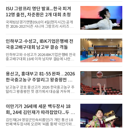
상(盤上)이 단순히 '판 위에서'라는 일반적인 의
미로도 쓰였지만, 바둑 문화가 발달하면서 '바둑
ISU 그랑프리 명단 발표...한국 피겨
판 위', 더 나아가 '바둑의 세계', '대국이 벌어지
12명 출전, 차준환은 2개 대회 초청
는 공간'을 가리키는 전문 용어로 정착했다. 우리
나라에서도 같은 의미로 받아들여져 ‘반상의 승
국제빙상경기연맹(ISU)이 4일(현지시간) 공개
부’, ‘반상의 고수’, ‘반상에 앉다’, ‘반상의 철학’
한 2026-2027시즌 시니어 그랑프리 시리즈 명
등의 표현을 쓴다.반상(盤上)은 오늘날 바둑을
단에 한국 선수 12명이 포함됐다. 남자 싱글 차
상징하는 대표적인 용어지만, 그 역사를 거슬러
준환(서울시청), 서민규, 김현겸과 여자 싱글 김
올라가면 의외의 사실과 마주한다. 인터넷 조선
채연, 김유재, 이해인, 신지아, 김유성, 윤서진,
인하부고·수성고, IBK기업은행배 전
왕조실록에서 반상(盤上)은 확인되지만,
윤아선, 김서영, 유영이다.이 가운데 차준환과
국중고배구대회 남고부 결승 격돌
서민규, 김채연, 김유재, 이해인, 신지아 6명은 2
개 대회에 초청됐고 나머지는 한 차례만 나선다.
인하부고와 수성고가 2026 IBK기업은행배 전국
시리즈는 6개 대회로 치러지며 합산 성적 상위 6
중고배구대회 18세 이하 남자부 결승에 나란히
명이 그랑프리 파이널에 오른다.차준환은 3차
진출하며 우승을 놓고 맞대결을 펼치게 됐다.인
컵 오브 차이나(11월 6∼8일·중국 선전)와 6차
하부고는 5일 충북 제천실내체육관에서 열린 대
NHK 트로피(11월 27∼29일·일본 도쿄)에 배정
회 남자 18세 이하부 준결승에서 남성고를 세트
용산고, 홍대부고 81-55 완파…2026
됐다. 밀라노·코르티나담페초 동계 올림픽에서
스코어 3-1(25-17, 17-25, 25-21, 25-17)로 꺾
한국 남자 싱글 역대 최고
한국중고농구 주말리그 왕중왕전 첫
고 결승행 티켓을 따냈다. 인하부고는 높은 공격
성공률을 앞세워 경기 주도권을 잡으며 승리를
승 신고
남고농구 강호 용산고가 2026 한국중고농구 주
거뒀다.수성고도 준결승에서 속초고를 상대로
말리그 왕중왕전 첫 경기에서 대승을 거두며 순
안정된 조직력을 바탕으로 3-1(25-23, 25-16,
조로운 출발을 알렸다.용산고는 5일 전남 해남
22-25, 25-19) 승리를 거두며 결승에 합류했다.
우슬체육관에서 열린 대회 남고부 예선 B조 첫
치열한 승부 속에서도 공수 균형을 유지한 수성
경기에서 김민기의 22점 활약을 앞세워 홍대부
이만기가 26세에 세운 백두장사 18
고는 인하부고와 우승을 다툴 기회를 잡았다.여
고를 81-55로 제압했다.경기 초반부터 내·외곽
자 18세 이하부에서는 중앙여고
회, 24세 김민재가 따라잡았다...두 번
에서 고른 득점력을 선보인 용산고는 1쿼터부터
주도권을 잡았다. 전반을 48-30으로 크게 앞선
더 우승하면 역대 1위와 동률
김민재(24·영암군민속씨름단)가 개인 통산 18
용산고는 후반에도 공세를 늦추지 않으며 점수
번째 백두장사에 오르며 '씨름 황제' 이만기와 어
차를 더욱 벌렸고, 결국 26점 차 완승으로 첫 승