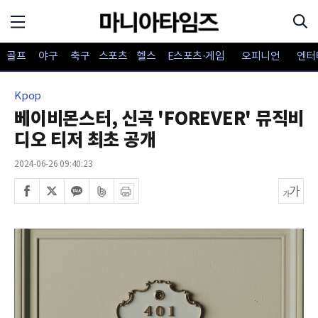
골프
야구
축구
스포츠
헬스
E스포츠·게임
오피니언
엔터
Kpop
베이비몬스터, 신곡 'FOREVER' 뮤직비
디오 티저 최초 공개
2024-06-26 09:40:23