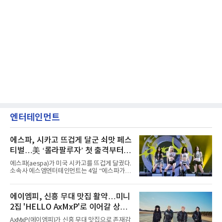
엔터테인먼트
에스파, 시카고 뜨겁게 달군 쇠맛 페스
티벌…美 ‘롤라팔루자’ 첫 출격부터
증명한 존재감
에스파(aespa)가 미국 시카고를 뜨겁게 달궜다.
소속사 에스엠엔터테인먼트는 4일 “에스파가
지난 2일(현지 시간) 미국 시카고 그랜트 파크에
서 열린 ‘롤라팔루자 시카고’(Lollapalooza
Chicago)의 알리안츠 스테이지에 올랐다”며
에이엠피, 신흥 무대 맛집 활약…미니
“총 14곡으로 구성된 세트리스트를 선사, 데뷔 7
2집 'HELLO AxMxP'로 이어갈 상승
년 차다운 노련한 무대 매너와 파워풀한 에너지
로 현장의 분위기를 압도했다”고 밝혔다.1991
세
AxMxP(에이엠피)가 신흥 무대 맛집으로 존재감