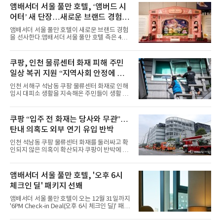
력을 앞세워 매 무대 색다른 볼거리를 선사했다.
앰배서더 서울 풀만 호텔, ‘앰버드 시
특히 화사한 파스텔 톤의 비치웨어부터 청량한
어터’ 새 단장…새로운 브랜드 경험 선
마린룩, 햇살 아래 반짝이는 물결을 연상시키는
사
스커트, 강렬한 붉은 계열의 스타일링까지 각기
앰배서더 서울 풀만 호텔이 새로운 브랜드 경험
다른 매력을 선보였다. 브브걸은 다채로운 여름
을 선사한다.앰배서더 서울 풀만 호텔 측은 4일
패션을 완벽하게 소화하며 보
“호텔 공식 마스코트 앰버드(Ambird)의 새로운
이야기를 담은 인형 극장 콘셉트의 공간 ‘앰버드
시어터(Ambird Theater)’를 새롭게 선보인
쿠팡, 인천 물류센터 화재 피해 주민
다”고 밝혔다.앰배서더 서울 풀만 호텔은 로비
일상 복귀 지원 “지역사회 안정에 총
한편에 마련된 앰버드 존을 통해 앰버드의 세계
관을 소개해왔다. 앰버드 존은 앰버드가 우주여
력”
인천 서해구 석남동 쿠팡 물류센터 화재로 인해
행 중 수집한 다양한 굿즈를 전시한 '앰버드 플래
임시 대피소 생활을 지속해온 주민들이 생활 터
닛(Ambird Planet)과 계절별 플라워 연출로 사
전으로 돌아갈 수 있는 계기가 마련됐다. 쿠팡풀
랑받아온 ‘앰버드 가든(Ambird Garden)’으로
필먼트서비스(CFS)가 지난 28일부터 화재 피해
구성되어 있다.새 단장한 앰버드 시어터는 오페
주민을 대상으로 전문 출장 청소서비스 지원에
쿠팡 “입주 전 화재는 당사와 무관”…
라 극장을 모티브로 한 데코레이션으로 구성됐
나섬으로써 본격적인 지역사회 복구 작업이 시
다. 무대 공간 및 티켓 박스
탄내 의혹도 외부 연기 유입 반박
작된 것이다.대피소 주민 중심 청소 접수, 첫날
부터 2가구 지원 완료CFS는 신현초등학교, 신
인천 석남동 쿠팡 물류센터 화재를 둘러싸고 확
현북초등학교, 신현여자중학교 등 인천 서해구
인되지 않은 의혹이 확산되자 쿠팡이 반박에 나
관내 임시 대피소 3곳에서 체류해온 화재 피해
섰다. 화재 전 센터 내부에서 탄내가 났다는 주장
주민들을 대상으로 출장 청소업체 요청 접수를
에 대해서는 외부 화재 연기 유입이라고 설명했
시작했다. 현장에서 극심한 피해를 입은 지역 주
고, 2023년 같은 물류센터에서 발생한 화재에
앰배서더 서울 풀만 호텔, '오후 6시
민들의 호응 속에 CFS는 즉시 행동에 나섰다. 지
대해서도 쿠팡 입주 전 공사 과정에서 벌어진 일
난 28일 오후 전문 청소업체와
체크인 딜' 패키지 선봬
이라며 선을 그었다.쿠팡은 21일 인천 물류센터
내부에서 불이 타는 냄새가 났다는 의혹과 관련
앰배서더 서울 풀만 호텔이 오는 12월 31일까지
해 “사실무근”이라는 입장을 밝혔다.회사 측은
'6PM Check-in Deal(오후 6시 체크인 딜)' 패키
“인근에서 지난 15일 다른 회사에서 발생한 대
지를 선보인다.이번 패키지는 오후 6시 체크인
형 화재 연기가 인입돼 즉시 방재팀이 조사한 결