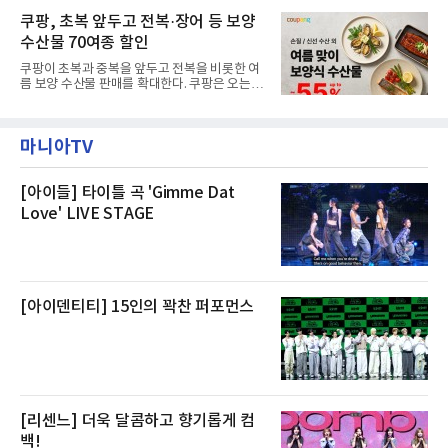
으로 여유로운 저녁 시간부터 호텔 스테이를 시
과 일산화탄소가 미검출됐고, 내부 문제가 아닌
작할 수 있도록 준비됐다.앰배서더 서울 풀만 호
쿠팡, 초복 앞두고 전복·장어 등 보양
것으로 확인됐다”고 설명했다.이어 “정확한 화
텔 측은 “퇴근 후 또는 주말 도심 속에서 짧지만
재 원인은 추후 조사될
수산물 70여종 할인
온전한 휴식을 원하는 고객들에게 특별한 경험
을 제공한다”고 밝혔다.패키지는 디럭스와 이그
쿠팡이 초복과 중복을 앞두고 전복을 비롯한 여
제큐티브 두 가지 타입으로 구성된다. 디럭스 패
름 보양 수산물 판매를 확대한다. 쿠팡은 오는
키지는 객실 1박(룸 온리)으로 심플한 호캉스를
20일까지 전복, 문어, 낙지, 장어 등 70여종의 수
즐길 수 있으며, 이그제큐티브 패키지는 객실 1
산물을 할인 판매한다고 8일 밝혔다.이번 행사
박과 함께 클럽 앰배서더 라운지 2인 이용, 웰니
에는 국내산 활전복과 문어, 낙지, 장어, 생물새
스 센터 사우나 2인 이용 혜택이 포함된다.특히
마니아TV
우 등이 포함됐다. 쿠팡은 올해 큰 크기의 전복
클럽 앰배서더 라운지
생산량이 늘어난 점을 반영해 주요 산지 상품을
로켓프레시 새벽배송으로 선보인다고 설명했다.
전복은 산지에서 채취한 뒤 전국으로 직송되는
[아이들] 타이틀 곡 'Gimme Dat
방식으로 운영된다. 신선도가 중요한 상품인 만
Love' LIVE STAGE
큼 이르면 다음 날 오전 배송이 가능하도록 물류
망을 활용하고 있다.쿠팡의 전복 매입량도 늘고
있다. 쿠팡에 따르면 전복 매입량은 2020년 30
톤 미만에서 2022년 140톤
[아이덴티티] 15인의 꽉찬 퍼포먼스
[리센느] 더욱 달콤하고 향기롭게 컴
백!