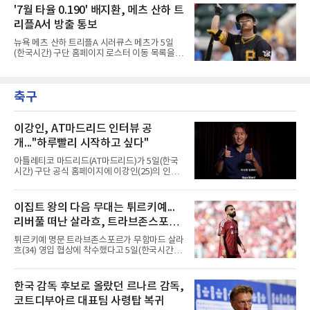
맛을 남기고 있다.출국 당시만 해도 선수의 고질
'7월 타율 0.190' 배지환, 메츠 산하 트
며 깊은 여운을 남겼다. 오랫동안 한 팀의 주전으
적인 제구 문제를 해결할 특효약이 될 것처럼 포
로 헌신하다 새로운
리플A서 방출 통보
장되었던 이번 연수는, 뚜껑을 열어보니 '제구력
5등급에게 2주짜리 족집게 과외를 붙여 1등급을
뉴욕 메츠 산하 트리플A 시러큐스 메츠가 5일
기대한 꼴'이었다는 냉정한 평가를 피하기 어렵
(한국시간) 구단 홈페이지 로스터 이동 목록을
게 됐다.야구에서 투수의 제구력은 오랜 시간 투
통해 외야수 배지환(27)의 방출을 알렸다. 빅리
구폼을 반복하며 몸에 새겨진 일종의 근육 기억
그 재입성을 준비하던 그는 소속팀을 잃게 됐다.
과 밸런스의 산물이다. 릴리스 포인트의 미세한
올 시즌 트리플A 91경기 성적은 타율 0.257, 5홈
오차나 하체 활용의 불균형은 수백, 수천 번의
축구
런, 32타점으로 무난한 편이었다. 다만 7월 한 달
교정 훈련과 실전 피드
타율이 0.190까지 떨어지는 등 최근 방망이가 급
격히 식었다.한때는 기대주였다. 2018년 3월 피
츠버그 파이리츠와 계약한 뒤 4년 만인 2022년
이강인, AT마드리드 인터뷰 공
빅리그에 올라 역대 26번째 한국인 메이저리거
개..."하루빨리 시작하고 싶다"
로 이름을 올렸다. 이듬해에는 111경기에 나서
타율 0.231, 2홈런, 32타점을 남기며 전성기를
아틀레티코 마드리드(AT마드리드)가 5일(한국
보냈다.흐름은 2024시즌부터 꺾였다. 대부분을
시간) 구단 공식 홈페이지에 이강인(25)의 인터
마이너에서 보냈고 지난해
뷰 영상을 공개했다. 2분33초 분량으로 새 팀 합
류를 앞둔 각오가 담겼다.구단이 파리 생제르맹
(PSG) 소속이던 그와의 계약을 알린 것은 지난
이집트 왕의 다음 무대는 튀르키예...
달 25일이다. 계약은 2031년 6월 30일까지이며,
리버풀 떠난 살라흐, 트라브존스포르
현지 매체는 이적료를 3천500만유로에 옵션
500만유로가 붙는 조건으로 전했다.영상에서 이
입단 초읽기
튀르키예 명문 트라브존스포르가 무함마드 살라
강인은 유창한 스페인어로 훌륭한 클럽에 합류
흐(34) 영입 협상에 착수했다고 5일(한국시간)
하게 돼 기쁘다는 인사를 건넸다. 동료와 감독,
발표했다. 리버풀을 떠나 자유계약선수(FA)가
코치진은 물론 세계 최고로 불리는 팬들과의 대
된 이집트 대표팀 공격수의 입단이 초읽기에 들
면도 기다려진다고 했다.정작 그는 아직 팀과 만
어갔다.구단은 살라흐가 현지시간 5일 낮 12시
한국 감독 후보로 올랐던 르나르 감독,
나지 못했다. 스페인행을 계획했으나 2022 항저
이스탄불에 입국해 같은 날 저녁 트라브존에 도
우 아시안게임 금메달에 따른 병역
코트디부아르 대표팀 사령탑 복귀
착한다는 일정을 함께 공개했다. 환영 행사 시간