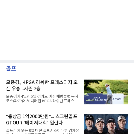
골프
모중경, KPGA 라쉬반 프레스티지 오
픈 우승...시즌 2승
모중경이 4일과 5일 경기도 여주 페럼클럽 동서
코스(파72)에서 치러진 KPGA 라쉬반 프레스티
지 오픈(총상금 1억원) 정상에 올랐다. 1, 2라운
드 합계 8언더파 136타를 적어내며 한국프로골
프 챔피언스투어 시즌 2승째를 신고했다.우승
“총상금 1억2000만원”... 스크린골프
상금은 2천400만원이다. 이번 우승으로 챔피언
GTOUR ‘메이저대회’ 열린다
스투어 통산 7승 고지를 밟았다.5언더파 139타
를 친 장익제와 최호성이 공동 2위를 나눠 가졌
골프존이 오는 8일 대전 골프존조이마루 경기장
고, 4언더파 140타의 손준호가 4위에 자리했다.