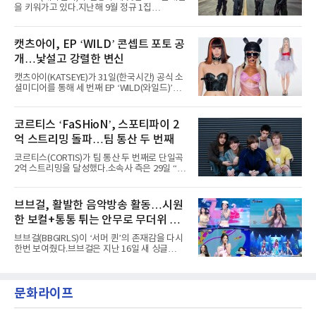
년 시작된 ‘롤라팔루자’는 8개 스테이지, 170여
을 키워가고 있다.지난해 9월 정규 1집
팀의 아티스트와 40만 명 이상의 관객이 운집하
'AxMxP'를 발매하며 가요계에 정식 출격한
는 북미 최대 규모의 페스티벌이다.올해 ‘롤라팔
AxMxP는 데뷔 전부터 버스킹과 각종 페스티벌,
루자 시카고’에는 에스파 외에도 제니, 아이들,
공연 무대에 오르며 실전 경험을 쌓아왔다.이들
캣츠아이, EP ‘WILD’ 콘셉트 포토 공
코르티스 등 K팝 스타들이 출연진 명단에 이름
은 소속사 패밀리 콘서트를 비롯해 '뷰티풀 민트
을 올렸다.이날 에스파는
개…낯설고 강렬한 변신
라이프 2025', '2025 부산국제록페스티벌' 등 대
형 무대에 잇달아 출연해 당찬 에너지와 풋풋한
캣츠아이(KATSEYE)가 31일(한국시간) 공식 소
매력으로 음악팬들의 눈도장을 찍었다.이후
셜미디어를 통해 세 번째 EP ‘WILD(와일드)’의
AxMxP는 '카운트다운 판타지 2025-2026',
콘셉트 포토와 트랙리스트를 공개했다.‘Wild
'PEAKBOX 2025 vol.2 : 사랑·청춘·행복', '2025
heart(와일드 하트)’라는 제목이 붙은 콘셉트 포
Someday Christmas - 부산' 등 무대를 통해 안
토에는 멤버들의 본능적이고 야성적인 면모가
코르티스 ‘FaSHioN’, 스포티파이 2
정적인 실력을 입증했고, 올해 '2026 어썸뮤직
강렬하게 담겼다. 짙은 아이섀도와 푸른빛·금빛·
페스티벌', '뷰티풀 민트 라이프 2026', '2026
억 스트리밍 돌파…팀 통산 두 번째
붉은빛의 컬러 렌즈가 비현실적인 분위기를 자
아내고, 여러 원색이 불규칙하게 뒤섞인 멀티컬
코르티스(CORTIS)가 팀 통산 두 번째로 단일곡
러 헤어와 과감한 블루·블랙 립 메이크업이 낯설
2억 스트리밍을 달성했다.소속사 측은 29일 “코
고도 매혹적인 비주얼을 완성했다.스타일링 역
르티스의 데뷔 앨범 수록곡 ‘FaSHioN’이 글로
시 파격적이다. 스터드와 망사, 코르셋, 풍성한
벌 오디오·음원 스트리밍 플랫폼 스포티파이에
레이스 등 언뜻 어울리지 않을 듯한 소재와 실루
서 27일 자로 누적 재생 수 2억 회를 돌파했
브브걸, 활발한 음악방송 활동…시원
엣을 거침없이 결합했다. 멤버들은 각기 다른 개
다”고 밝혔다.곡이 발표된 지 약 10개월 만이다.
성을 살린 스타일링을 선
한 보컬+통통 튀는 안무로 무더위 사
팀의 첫 번째 2억 스트리밍 곡은 동일 음반에 수
록된 ‘GO!’다. 이 노래는 공개 약 9개월 만인 지
냥
브브걸(BBGIRLS)이 ‘서머 퀸’의 존재감을 다시
난달 26일 자에 2억 고지를 밟았다. 이는 최근 5
한번 보여줬다.브브걸은 지난 16일 새 싱글
년 내 데뷔한 보이그룹의 곡 중 최단기 2억 달성
'BODY WAVE'(바디 웨이브)를 발매하고 각종 음
이며 ‘FaSHioN’이 그 다음이다.코르티스는 평
악방송에 출연했다.브브걸은 컴백 이후 Mnet
소 관심이 많은 ‘패션’을 소재로 곡을 공동 창작
'엠카운트다운'을 시작으로 KBS2 '뮤직뱅크',
했다. “내 티, 5 bucks 바지는, 만원” 등 멤버들
문화라이프
MBC '쇼! 음악중심', SBS '인기가요' 등 주요 음
의 라이프 스타일
악방송 무대에 올라 화려한 퍼포먼스를 펼쳤다.
시원한 에너지와 안정적인 라이브, 통통 튀는 매