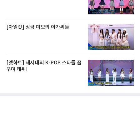
[아일릿] 상큼 미모의 아가씨들
[앳하트] 새시대의 K-POP 스타를 꿈
꾸며 데뷔!