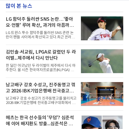
많이 본 뉴스
LG 함덕주 둘러싼 SNS 논란…'좋아
요·언팔' 루머 확산, 과거의 아픔까지
소환됐다
LG 트윈스 투수 함덕주를 둘러싼 SNS 관련 논
란이 팬들 사이에서 확산되고 있다.최근 온라인
커뮤니티와 SNS를 중심으로 함덕주의 SNS 활
동과 관련한 여러 소문이 퍼지면서, 과거 LG 이
적 이후 겪었던 일들까지 다시 주목받고 있다.일
김민솔·서교림, LPGA로 갈렸던 두 라
각에서는 함덕주가 LG 공식 계정 '언팔' 및 관련
이벌...제주에서 다시 만난다
게시물을 정리하고 친정팀 두산 베어스 계정을
팔로우하고 두산과 관련된 흔적만 남겼다는 주
한 달간 어긋났던 두 라이벌이 제주에서 다시 마
장이 나오고 있다. 또한 상대 팀 선수의 홈런 릴
주한다. 올 시즌 한국여자프로골프(KLPGA) 투
스에 '좋아요'를 눌렀다는 이야기도 전해지고 있
어를 달구는 김민솔과 서교림이 격돌한
다.하지만 해당 행동들이 실재했는지 여부는 확
다.KLPGA 투어는 6일 제주도 서귀포시 테디 밸
인되지 않았다. 시점과 의도 역시 불분명하다. 그
리 골프 앤 리조트의 밸리·테디 코스(파72)에서
남고배구 강호 수성고, 진주동명고 꺾
럼에도 팬들 사이에서 논란이 커진 이유는 그가
개막하는 제주삼다수 마스터스(총상금 10억원·
LG 이적 후 부상과 재활로
고 2026 IBK기업은행배 전국중고배
우승 상금 1억8천만원)로 하반기를 시작한다.두
선수의 재회 자체가 화제다. 올 시즌 3승으로 대
구대회 4강 진출
남고배구 강호 수성고가 진주동명고를 물리치고
상 포인트(313점), 상금(9억8천400만원), 평균
2026 IBK기업은행배 전국중고배구대회에서 18
타수(70.41타) 등 주요 부문 1위를 달리는 김민
세이하 남자부 4강에 진출했다.지난 6월 2026
솔과 2승으로 뒤쫓는 서교림의 맞대결은 지난 7
한국중고배구 2차연맹전 준우승팀 수성고는 4
월 5일 롯데 오픈 이후 한 달 만이다. 그동안 김민
일 충북 제천 대원대 민송체육관에서 열린 대회
메츠는 한국 선수들의 '무덤'? 심준석
솔이 하이원리조트 여자오픈에 나설 때 서교림
8강전에서 진주동명고를 상대로 공격력이 호조
은 LPGA 에비앙 챔피언십에, 서교림
에 이어 배지환도 방출...심준석은 이
를 보이며 세트스코어 3-1(25-19, 25-22, 21-
25, 25-23)으로 꺾었다. 인하부고도 부산동성고