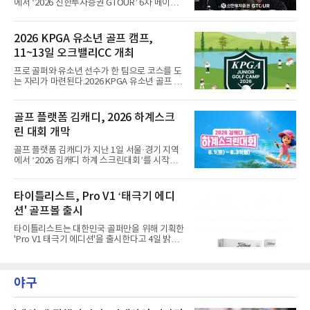
에서 ‘2026 신한투자증권 GTOUR’ 6차 메이저
대회 결선을 개최한다고 5일 밝혔다.6차 메이저
대회는 총상금 1억 2천만원 규모로, 우승자에게
는 상금 2천 5백만원과 대상&신인상 포인트 3천
2026 KPGA 유소년 골프 캠프,
점을 지급하고 3년간의 GTOUR 시드권을 부여
11~13일 오크밸리CC 개최
한다. KPGA 투어프로 중 1, 2라운드 합산 1위에
게는 오는 9월 17일부터 20일까지 골프존카운
프로 골퍼와 유소년 선수가 한 팀으로 코스를 도
티 선산에서 열리는 KPGA ‘골프존 오픈’ 출전권
는 자리가 마련된다.2026 KPGA 유소년 골프 캠
을 부여한다.대회는 골프존 투비전NX플러스 투
프가 11일부터 13일까지 강원도 원주시 오크밸
어 모드에서 하루 동안 2라운드 36홀 스트로크
리CC에서 열린다. 유소년 골프 저변을 넓히기
플레이, 콕힐 골프클럽 - NO.4 코스에서 진행된
위해 2024년 시작돼 올해 3년 연속 개최되는 행
골프 플랫폼 김캐디, 2026 하계스크
다. 시드권자와 예선통과자, 신인 및 초청 선수,
사다.참가 규모는 프로 20명과 유소년 60명. 올
오프라인 예선전을 통해 선발
린 대회 개막
시즌 상반기 우승자인 문동현, 최찬, 오승택, 이
상엽 등이 이름을 올렸다.운영 방식이 특징적이
골프 플랫폼 김캐디가 지난 1일 서울·경기 지역
다. 프로 1명과 유소년 3명이 한 팀을 이뤄 18홀
에서 ‘2026 김캐디 하계 스크린대회’를 시작했
코스 플레이와 쇼트 게임을 훈련하고, 멘토와 대
다고 4일 밝혔다. 대회는 31일까지 진행된다. 김
화하는 시간도 갖는다.최찬은 "평소 유소년 선수
캐디 앱 이용자라면 무료로 참여할 수 있다. 김캐
들을 만날 기회가 없는데 함께 시간을 보낼 수 있
디 앱에서 대회 참가 신청 후 지도에서 공식 참여
타이틀리스트, Pro V1 ‘태극기 에디
어 설렌다"고 밝혔다.이번 캠프는 문화체육관광
매장을 확인하고 예약하면 된다. 공식 참여 매장
부와 국민체육진흥공단의
션' 골프볼 출시
에서 총 3개의 지정 코스 중 원하는 코스를 플레
이하면 대회 기록이 자동으로 반영된다. 앱 내 리
타이틀리스트는 대한민국 골퍼만을 위해 기획한
더보드에서는 자신의 스코어와 현재 순위를 실
'Pro V1 태극기 에디션'을 출시한다고 4일 밝혔
시간으로 확인할 수 있다. 김캐디는 이번 대회를
다.이번 Pro V1 태극기 에디션은 하프 더즌(6구)
통해 총 4000만원 상당의 상금과 경품을 제공한
구성으로 출시된다. 패키지와 골프볼에는 태극
다. 지정 코스 중 1개 이상을 완주한 참가자 가운
기에서 착안한 건곤감리 4괘 문양이 적용됐다.
데 선착순 1,000명에게도 골프장갑을 증정한다.
야구
화이트 컬러를 바탕으로 흑색과 청색, 홍색을 절
지정 코스 3
제된 방식으로 배치해 대한민국의 정체성을 표
현했다. 광복 81주년을 기념하는 의미를 담아 스