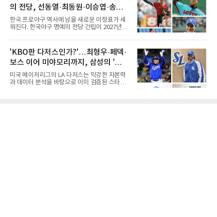
로리다 파산 법원에 챕터11 파산보호 신청을 냈
위전으로 밀렸고 본선에서도 78위에
의 전당, 선동열·최동원·이승엽·송진
다. 챕터11은 기업이나 개인이 채권자들과 협의
를 통해 재정 구조를 재편할 수 있도록 돕는 제도
우·김응용을 둘러싼 논쟁
한국 프로야구 역사에 남을 새로운 이정표가 세
다.미 매체들에 따르면 푸이그의 자산 규모는
워진다. 한국야구 명예의 전당 건립이 2027년으
1000만~5000만 달러(약 146억~730억 원), 부
로 다가오면서 이제 야구계의 관심은 하나의 질
채는 100만~1000만 달러(약 14억~146억 원) 수
문으로 향하고 있다. "누가 한국 야구 최초의 명
준으로 신고됐다. 다만 법원은 채권자 목록과 자
예의 전당 헌액자가 될 것인가?"현재 가장 많이
'KBO판 다저스인가?'…최형우·페덱·
산 내역 등 일부 필수 자료가 빠졌다며 서류 미비
거론되는 후보군은 선동열, 최동원, 이승엽, 송
를 지적했다.관심이 쏠리는 이
보스 이어 미야모리까지, 삼성의 '스펙
진우, 그리고 김응용 감독이다. 한국 야구의 시
대별 상징성과 업적을 고려하면 충분히 설득력
만렙' 승부수
미국 메이저리그의 LA 다저스는 막강한 자본력
있는 이름들이다.선동열은 한국 야구가 배출한
과 데이터 분석을 바탕으로 이미 검증된 스타들
최고의 투수로 평가받는다. 해태 시절 통산 146
을 영입하는 대표적인 팀이다. 오타니 쇼헤이를
승과 평균자책점 1.20이라는 압도적인 기록을
비롯해 메이저리그 정상급 선수들을 품으며 매
남겼고, 1980년대 후반 리그를 지배했다. 일본
시즌 우승 후보로 평가받는 다저스의 행보는 늘
프로야구에서도 성공하며 한국 선수의 해외 진
야구계의 관심을 끌었다. 가능성에 투자하기보
출 가능성을 보여준 상징적인 존
다, 이미 무대에서 증명한 선수들을 통해 당장의
경쟁력을 끌어올린다는 점이다.최근 한국 프로
야구에서도 비슷한 방향성을 보여주는 팀이 있
다. 바로 삼성 라이온즈다. 삼성은 오프시즌 최형
우를 다시 품었다. 이는 단순한 베테랑 영입이 아
니라, 승부처에서 힘을 발휘할 수 있는 검증된
리더를 선택한 것이다.외국인 대체 투수 구성도
마찬가지다. 메이저리그