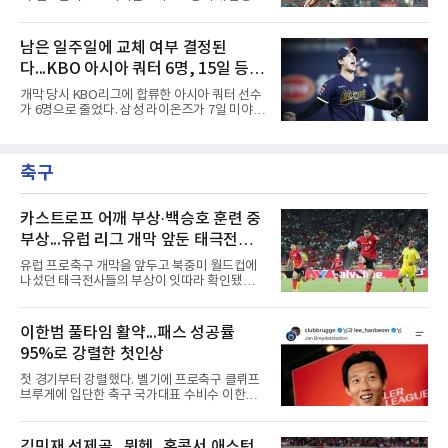
남겼다. 선발 최희성은 5이닝 2피안타 무사사구
다.이정후는 8일(한국시간) 미국 샌프란시스코
무실점에 삼진 12개를 곁들였다. 대구북구SC 세
오라클파크에서 열린 2026 MLB 디트로이트 타
번째 투수 이현준은 1이닝 동안 홈런 3개 포함
이거스전에 2번 타자 우익수로 선발 출전해 3타
남은 일주일에 교체 여부 결정된
20안타 21실점했다.덕수고는 지난 4월 신세계
수 1안타 1볼넷 2타점 1득점을 기록했다. 시즌
이마트배와 지난달 대통령배를
다...KBO 아시아 쿼터 6명, 15일 등록
타율은 0.303(402타수 122안타). 1회말 1사에서
상대 선발 카이더 몬테로에게 볼넷을 골라 나간
시한이 분수령
개막 당시 KBO리그에 합류한 아시아 쿼터 선수
뒤 라파엘 데버스의 중월 홈런 때 득점했고, 2-2
가 6명으로 줄었다. 삼성 라이온즈가 7일 미야지
이던 2회말 2사 만루에서는 몬테로의 3구째 낮
유라를 웨이버 공시하고 미야모리 사토시를 영
은 직구를 공략해 2타점 중전 적시타를 뽑았다.
입한 결과다.한화 왕옌청과 키움 가나쿠보 유토
샌디에이고 파드리스 송성문은 펫코 파크에서
는 입지가 확고하다. 왕옌청은 21경기 10승 4패,
열린 휴스턴 애스트로스전에 9번 타자 2루수로
축구
평균자책점 3.34로 다승 공동 선두이자 3경기 연
나서 2타수 1안타를 기록, 타율
속 퀄리티스타트를 기록 중이다. 가나쿠보는 5
승 4패 13세이브 10홀드, 평균자책점 2.95로 외
국인 최초 10홀드·10세이브를 동시에 달성했
카스트로프 어깨 부상·백승호 훈련 중
다.kt 스기모토 고키는 전반기 42경기 평균자책
부상...유럽 리그 개막 앞둔 태극전사
점 5.44에서 슬라이더 비중을 늘린 뒤 후반기 9
악재
경기 8홀드, 평균자책점 1.86으로 반등해 시즌
유럽 프로축구 개막을 앞두고 북중미 월드컵에
17홀드 공동 선두에 올랐다. SSG 타케다 쇼타도
나섰던 태극전사들의 부상이 잇따라 확인됐다.
전반기 1승 7패, 평균자책점
독일 분데스리가 보루시아 묀헨글라트바흐는 8
일(한국시간) 옌스 카스트로프가 6일 아마추어
팀 로타흐-에게른과의 친선경기에서 어깨를 다
이한범 풀타임 활약...패스 성공률
쳐 당분간 출전이 어렵다고 밝혔다. 그는 후반 교
95%로 강렬한 첫인상
체 투입돼 두 골을 넣었으나 후반 22분 부상으로
물러났다.독일인 아버지와 한국인 어머니 사이
첫 경기부터 강렬했다. 벨기에 프로축구 클뤼프
에서 태어난 카스트로프는 측면 미드필더와 측
브루게에 입단한 축구 국가대표 수비수 이한범
면 수비가 가능한 자원으로, 월드컵 남아프리카
이 풀타임 데뷔전을 치르며 경기 최우수선수에
공화국과의 조별리그 3차전에 출전했다. 해외
뽑혔다.이한범은 8일(한국시간) 벨기에 브뤼헤
출생 혼혈 선수의 한국 남자 대표팀 월드컵 출전
의 얀 브레이덜 스타디온에서 열린 코르트레이
김민재 선제골...뮌헨, 홍콩서 애스턴
은 그가 처음이다. 묀헨글라트바흐는 23일 DFB