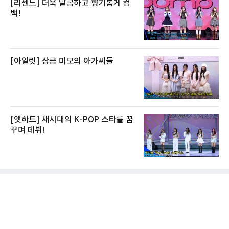
[리센느] 더욱 달콤하고 향기롭게 컴
백!
[아일릿] 상큼 미모의 아가씨들
[앳하트] 새시대의 K-POP 스타를 꿈
꾸며 데뷔!