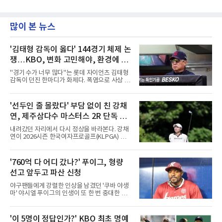
많이 본 뉴스
'김태형 감독이 옳다' 144경기 체제 논
쟁…KBO, 변화 고민해야, 환경에 맞
는 경기 수가 바람직
"경기 수가 너무 많다"는 롯데 자이언츠 김태형
감독이 던진 한마디가 화제다. 폭염으로 사상 초
유의 이틀 연속 전 경기 취소가 결정된 날, 김 감
독은 단순히 더위를 이야기하지 않았다. 우천,
폭염, 부상 등 변수가 늘어나는 현실에서 현재
'선두인 줄 몰랐다' 부담 없이 친 강채
팀당 144경기 체제가 과연 지속 가능한지 질문
연, 제주삼다수 마스터스 2R 단독 선
을 던졌다.물론 144경기가 세계적으로 특별히
많은 숫자는 아니다. 메이저리그는 팀당 162경
두
내려갔던 자리에서 다시 정상을 바라본다. 강채
기, 일본프로야구도 143~144경기를 치른다. 숫
연이 2026시즌 한국여자프로골프(KLPGA) 투어
자만 놓고 보면 KBO가 유난히 혹사 구조라고 말
하반기 첫 대회 제주삼다수 마스터스(총상금 10
하기 어렵다.하지만 중요한 것은 숫자가 아니라
억 원, 우승상금 1억8000만 원) 2라운드에서 단
환경이다. 한국의 여름은 달라지고 있다. 과거와
독 선두로 도약했다.강채연은 7일 제주도 서귀
'760억 다 어디 갔나?' 푸이그, 형량
비교하기 어려울 정도로 폭염이 길어지고 강해
포의 테디밸리 골프앤리조트(파72)에서 열린 2
지고 있다. 여기에 장마, 이
선고 앞두고 파산 신청
라운드에서 버디 5개와 보기 1개를 묶어 4언더
파 68타를 쳤다. 중간합계 9언더파 135타로 전
야구팬들에게 강렬한 인상을 남겼던 '쿠바 야생
날 공동 4위에서 선두로 올라섰다. 공동 2위 그
마' 야시엘 푸이그의 인생이 또 한 번 중대한 갈
룹(8언더파 136타)과는 한 타 차다.이 대회는 그
림길에 섰다. 메이저리그와 한국 프로야구에서
에게 특별하다. 2023년 정규투어에 데뷔한 강채
거액을 벌었던 푸이그가 연방 사건 선고를 앞두
연은 2024년 8월 이 대회에서 공동 2위로 주목
고 파산보호를 신청했다.푸이그는 최근 미국 플
'이 5명이 정답인가?' KBO 최초 명예
받았으나, 지난해 상금순위 75위에 그쳐 시드순