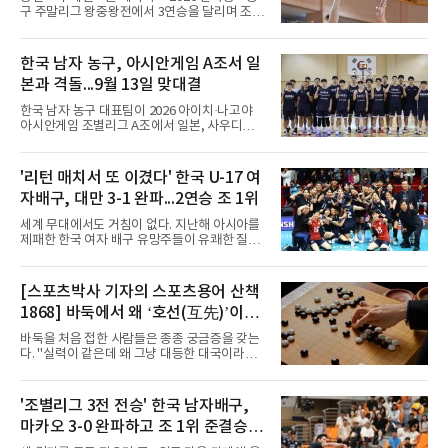
무대 경험을 주려 했다.면면도 다양하다. 측면 공
구 주말리그 왕중왕전에서 3연승을 달리며 조 1
격수 정현웅은 돌파력이
위로 16강에 진출했다.용산고는 8일 전남 해남
우슬체육관에서 열린 대회 남고부 B조 예선 3차
전에서 대전고를 상대로 주전 선수들의 고른 활
한국 남자 농구, 아시안게임 A조서 일
약을 앞세워 108-33으로 대승을 거뒀다.용산고
본과 격돌...9월 13일 맞대결
는 배대범이 22점, 김민기가 19점, 이승민이 13
점을 올리며 공격을 이끌었다. 경기 초반부터 주
한국 남자 농구 대표팀이 2026 아이치·나고야
도권을 잡은 용산고는 일찌감치 승기를 굳히며
아시안게임 조별리그 A조에서 일본, 사우디아라
대전고에 큰 점수 차 승리를 거뒀다.이로써 용산
비아, 인도네시아와 경쟁한다.대회 조직위원회
고는 예선 3경기를 모두 승리하며 B조 1위로 16
가 8일 발표한 일정에 따르면 한국은 9월 10일
강에 진출했다. 용산고는 16강에서 배재고와 맞
사우디, 11일 인도네시아, 13일 일본과 차례로
'리턴 매치서 또 이겼다' 한국 U-17 여
붙는다.C조에서는 양정고가 충주고를 82-35로
맞붙는다. FIBA 랭킹은 일본 22위, 한국 57위, 사
크게 꺾고 16강 진출을 확정했다
자배구, 대만 3-1 완파...2연승 조 1위
우디 65위, 인도네시아 94위로, 랭킹과 홈 이점
을 모두 갖춘 일본이 최대 변수다.니콜라이스 마
세계 무대에서도 거침이 없다. 지난해 아시아를
줄스(라트비아) 감독이 이끄는 대표팀은 지난달
제패한 한국 여자 배구 유망주들이 유쾌한 질주
6일 FIBA 월드컵 예선 1라운드 6차전에서 일본
를 이어가고 있다.중·고교 선수들로 구성된 17세
을 2점 차로 꺾었다. 오는 15·16일 도쿄에서 일
이하(U-17) 여자배구대표팀은 8일(한국시간) 칠
본과 평가전도 예정돼 실전 점검이 가능하다.
레 로스안데스에서 열린 2026 국제배구연맹
[스포츠박사 기자의 스포츠용어 산책
NBA에 도전 중인 이현중을 앞세운 대표팀의 목
(FIVB) U-17 여자 세계선수권대회 조별리그 D조
표는 우승이다.조별리그는 12
1868] 바둑에서 왜 ‘호선(互先)’이라
2차전에서 대만을 세트 점수 3-1(25-19 18-25
25-13 25-15)로 꺾었다. 전날 푸에르토리코를
말할까
바둑을 처음 접한 사람들은 종종 궁금증을 갖는
3-1로 물리쳤던 한국은 2연승으로 조 1위에 올
다. "실력이 같은데 왜 그냥 대등한 대국이라고
라 16강 진출에 청신호를 켰다.이날 승리는 남다
하지 않고 '호선'이라고 할까." (본 코너 1807회
른 의미가 있었다. 한국은 지난해 2025 U-16 아
‘바둑에서 왜 ‘대국(對局)’이라 말할까‘ 참조)'호
시아선수권 결승에서 대만을 풀세트 접전 끝에
선(互先)'은 한자로 '서로 호(互)', '먼저 선(先)'을
'조별리그 3전 전승' 한국 남자배구,
3-2로 꺾고 정상에 올랐는데, 세계선수권에서
쓴다. 직역하면 '서로 먼저 둔다'는 뜻이다. 여기
이뤄진 '리턴 매치'에서도 승리하
마카오 3-0 완파하고 조 1위 준결승
서 '서로 먼저 둔다'는 표현은 한 판에서 두 사람
이 동시에 선수를 잡는다는 의미가 아니다. 중국