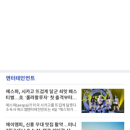
엔터테인먼트
에스파, 시카고 뜨겁게 달군 쇠맛 페스
티벌…美 ‘롤라팔루자’ 첫 출격부터
증명한 존재감
에스파(aespa)가 미국 시카고를 뜨겁게 달궜다.
소속사 에스엠엔터테인먼트는 4일 “에스파가
지난 2일(현지 시간) 미국 시카고 그랜트 파크에
서 열린 ‘롤라팔루자 시카고’(Lollapalooza
Chicago)의 알리안츠 스테이지에 올랐다”며
에이엠피, 신흥 무대 맛집 활약…미니
“총 14곡으로 구성된 세트리스트를 선사, 데뷔 7