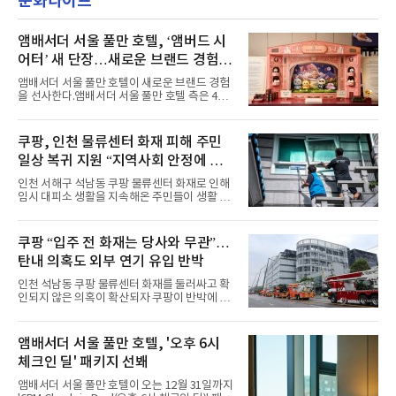
문화라이프
의 라이프 스타일
악방송 무대에 올라 화려한 퍼포먼스를 펼쳤다.
시원한 에너지와 안정적인 라이브, 통통 튀는 매
력을 앞세워 매 무대 색다른 볼거리를 선사했다.
앰배서더 서울 풀만 호텔, ‘앰버드 시
특히 화사한 파스텔 톤의 비치웨어부터 청량한
어터’ 새 단장…새로운 브랜드 경험 선
마린룩, 햇살 아래 반짝이는 물결을 연상시키는
사
스커트, 강렬한 붉은 계열의 스타일링까지 각기
앰배서더 서울 풀만 호텔이 새로운 브랜드 경험
다른 매력을 선보였다. 브브걸은 다채로운 여름
을 선사한다.앰배서더 서울 풀만 호텔 측은 4일
패션을 완벽하게 소화하며 보
“호텔 공식 마스코트 앰버드(Ambird)의 새로운
이야기를 담은 인형 극장 콘셉트의 공간 ‘앰버드
시어터(Ambird Theater)’를 새롭게 선보인
쿠팡, 인천 물류센터 화재 피해 주민
다”고 밝혔다.앰배서더 서울 풀만 호텔은 로비
일상 복귀 지원 “지역사회 안정에 총
한편에 마련된 앰버드 존을 통해 앰버드의 세계
관을 소개해왔다. 앰버드 존은 앰버드가 우주여
력”
인천 서해구 석남동 쿠팡 물류센터 화재로 인해
행 중 수집한 다양한 굿즈를 전시한 '앰버드 플래
임시 대피소 생활을 지속해온 주민들이 생활 터
닛(Ambird Planet)과 계절별 플라워 연출로 사
전으로 돌아갈 수 있는 계기가 마련됐다. 쿠팡풀
랑받아온 ‘앰버드 가든(Ambird Garden)’으로
필먼트서비스(CFS)가 지난 28일부터 화재 피해
구성되어 있다.새 단장한 앰버드 시어터는 오페
주민을 대상으로 전문 출장 청소서비스 지원에
쿠팡 “입주 전 화재는 당사와 무관”…
라 극장을 모티브로 한 데코레이션으로 구성됐
나섬으로써 본격적인 지역사회 복구 작업이 시
다. 무대 공간 및 티켓 박스
탄내 의혹도 외부 연기 유입 반박
작된 것이다.대피소 주민 중심 청소 접수, 첫날
부터 2가구 지원 완료CFS는 신현초등학교, 신
인천 석남동 쿠팡 물류센터 화재를 둘러싸고 확
현북초등학교, 신현여자중학교 등 인천 서해구
인되지 않은 의혹이 확산되자 쿠팡이 반박에 나
관내 임시 대피소 3곳에서 체류해온 화재 피해
섰다. 화재 전 센터 내부에서 탄내가 났다는 주장
주민들을 대상으로 출장 청소업체 요청 접수를
에 대해서는 외부 화재 연기 유입이라고 설명했
시작했다. 현장에서 극심한 피해를 입은 지역 주
고, 2023년 같은 물류센터에서 발생한 화재에
앰배서더 서울 풀만 호텔, '오후 6시
민들의 호응 속에 CFS는 즉시 행동에 나섰다. 지
대해서도 쿠팡 입주 전 공사 과정에서 벌어진 일
난 28일 오후 전문 청소업체와
체크인 딜' 패키지 선봬
이라며 선을 그었다.쿠팡은 21일 인천 물류센터
내부에서 불이 타는 냄새가 났다는 의혹과 관련
앰배서더 서울 풀만 호텔이 오는 12월 31일까지
해 “사실무근”이라는 입장을 밝혔다.회사 측은