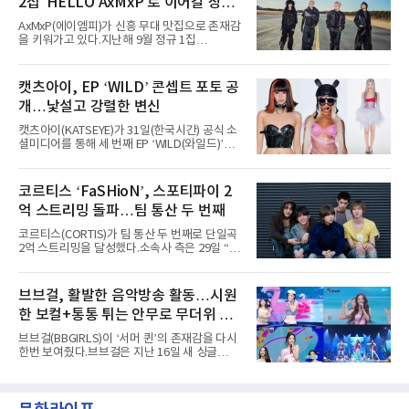
2집 'HELLO AxMxP'로 이어갈 상승
년 차다운 노련한 무대 매너와 파워풀한 에너지
로 현장의 분위기를 압도했다”고 밝혔다.1991
세
AxMxP(에이엠피)가 신흥 무대 맛집으로 존재감
년 시작된 ‘롤라팔루자’는 8개 스테이지, 170여
을 키워가고 있다.지난해 9월 정규 1집
팀의 아티스트와 40만 명 이상의 관객이 운집하
'AxMxP'를 발매하며 가요계에 정식 출격한
는 북미 최대 규모의 페스티벌이다.올해 ‘롤라팔
AxMxP는 데뷔 전부터 버스킹과 각종 페스티벌,
루자 시카고’에는 에스파 외에도 제니, 아이들,
공연 무대에 오르며 실전 경험을 쌓아왔다.이들
캣츠아이, EP ‘WILD’ 콘셉트 포토 공
코르티스 등 K팝 스타들이 출연진 명단에 이름
은 소속사 패밀리 콘서트를 비롯해 '뷰티풀 민트
을 올렸다.이날 에스파는
개…낯설고 강렬한 변신
라이프 2025', '2025 부산국제록페스티벌' 등 대
형 무대에 잇달아 출연해 당찬 에너지와 풋풋한
캣츠아이(KATSEYE)가 31일(한국시간) 공식 소
매력으로 음악팬들의 눈도장을 찍었다.이후
셜미디어를 통해 세 번째 EP ‘WILD(와일드)’의
AxMxP는 '카운트다운 판타지 2025-2026',
콘셉트 포토와 트랙리스트를 공개했다.‘Wild
'PEAKBOX 2025 vol.2 : 사랑·청춘·행복', '2025
heart(와일드 하트)’라는 제목이 붙은 콘셉트 포
Someday Christmas - 부산' 등 무대를 통해 안
토에는 멤버들의 본능적이고 야성적인 면모가
코르티스 ‘FaSHioN’, 스포티파이 2
정적인 실력을 입증했고, 올해 '2026 어썸뮤직
강렬하게 담겼다. 짙은 아이섀도와 푸른빛·금빛·
페스티벌', '뷰티풀 민트 라이프 2026', '2026
억 스트리밍 돌파…팀 통산 두 번째
붉은빛의 컬러 렌즈가 비현실적인 분위기를 자
아내고, 여러 원색이 불규칙하게 뒤섞인 멀티컬
코르티스(CORTIS)가 팀 통산 두 번째로 단일곡
러 헤어와 과감한 블루·블랙 립 메이크업이 낯설
2억 스트리밍을 달성했다.소속사 측은 29일 “코
고도 매혹적인 비주얼을 완성했다.스타일링 역
르티스의 데뷔 앨범 수록곡 ‘FaSHioN’이 글로
시 파격적이다. 스터드와 망사, 코르셋, 풍성한
벌 오디오·음원 스트리밍 플랫폼 스포티파이에
레이스 등 언뜻 어울리지 않을 듯한 소재와 실루
서 27일 자로 누적 재생 수 2억 회를 돌파했
브브걸, 활발한 음악방송 활동…시원
엣을 거침없이 결합했다. 멤버들은 각기 다른 개
다”고 밝혔다.곡이 발표된 지 약 10개월 만이다.
성을 살린 스타일링을 선
한 보컬+통통 튀는 안무로 무더위 사
팀의 첫 번째 2억 스트리밍 곡은 동일 음반에 수
록된 ‘GO!’다. 이 노래는 공개 약 9개월 만인 지
냥
브브걸(BBGIRLS)이 ‘서머 퀸’의 존재감을 다시
난달 26일 자에 2억 고지를 밟았다. 이는 최근 5
한번 보여줬다.브브걸은 지난 16일 새 싱글
년 내 데뷔한 보이그룹의 곡 중 최단기 2억 달성
'BODY WAVE'(바디 웨이브)를 발매하고 각종 음
이며 ‘FaSHioN’이 그 다음이다.코르티스는 평
악방송에 출연했다.브브걸은 컴백 이후 Mnet
소 관심이 많은 ‘패션’을 소재로 곡을 공동 창작
'엠카운트다운'을 시작으로 KBS2 '뮤직뱅크',
했다. “내 티, 5 bucks 바지는, 만원” 등 멤버들
MBC '쇼! 음악중심', SBS '인기가요' 등 주요 음