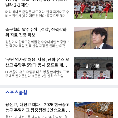
크와의 2026-2027 벨기에 주필러리그 1라운드
포칼 1라운드, 29일 라이프치히
빌라 2-1 제압
홈 경기에 선발로 나서 경기 종료까지 뛰었다.출
발 자체가 빨랐다. 2026 북중미 월드컵에서 한국
머리 하나로 균형을 깨뜨렸다. 한국 국가대표 수
의 조별리그 3경기를 모두 풀타임으로 소화하며
비수 김민재(바이에른 뮌헨)가 홍콩으로 옮겨 열
대표팀 중앙 수비의 주축으로 자리 잡은 그는 덴
린 프리시즌 경기에서 선제골을 터뜨리며 팀 승
마크 미트윌란을 거쳐 최근 벨기에 명문 클뤼프
리에 힘을 보탰다.김민재는 7일(현지시간) 홍콩
브루게로 옮겼는데, 입단 발표 나흘 만에 개막전
카이탁 스포츠파크에서 열린 애스턴 빌라(잉글
축구협회 압수수색..,경찰, 전력강화
선발로 곧장 투입돼 90분을 소화하며 팀의 3-0
랜드)와의 친선경기에서 전반 37분 0의 균형을
완승에 힘을 보탰다.기록도
위 자료 집중 확보
깨는 골을 넣었다. 톰 비쇼프가 왼쪽 측면에서 올
린 프리킥에 묘하게 머리를 갖다 대 방향을 바꾸
경찰이 대한축구협회를 압수수색하면서 홍명보
며 골 그물을 흔들었다.흐름은 좋았다. 제주전에
전 축구대표팀 감독 선임 과정을 둘러싼 의혹 규
서 주장 완장을 차고 30여 분을 소화했던 그는
명에 속도가 붙었다.월드컵 조별리그 탈락 이후
이날도 선발로 나서 요나탄 타와 중앙 수비진에
비판이 홍 전 감독에게 집중됐지만 경찰의 시선
서 호흡을 맞췄고, 후반 18분까지 뛰고 이토 히
은 다른 곳을 향한다. 성적 부진과 별개로 선임
'구단 역사상 처음' 서울, 산하 유스 오
로키로 교체됐다.분데스리가 최다 우승팀(35회)
과정에 부당함이 있었는지가 수사의 본류다.7일
뮌헨은 프리시즌 아시아
산고 유망주 5명과 동시 준프로 계
연합뉴스 취재를 종합하면 서울경찰청 광역수사
단 금융범죄수사대는 전날 축구협회 사무실 등
약...ACL2 겨냥
FC서울이 유스 유망주 다섯 명을 한꺼번에 프로
을 압수수색해 감독 선임 관련 자료를 다수 확보
무대로 끌어올린다.서울은 7일 산하 유스팀 서
했다. 특히 감독 후보를 검토해 이사회에 추천하
울 오산고 소속 선수 5명과 준프로 계약을 맺었
는 전력강화위원회가 생성한 자료를 집중적으로
다고 밝혔다. 한 번에 다섯 명과 계약한 것은 구
확보한 것으로 알려졌다.경찰은 협회가 홍 전 감
단 역사상 처음으로, 3학년 김강준·신지섭·이서
독을 1순위 후보로 정하고 검증한 과정, 이사회
스포츠종합
현·정현웅과 2학년 정하원이 대상이다.오산고의
의 최종 승인 경위를 살
성적이 배경이 됐다. 올 시즌 백운기 전국 고등학
교 축구대회와 코리아풋볼파크 U-18 챔피언스
컵, K리그 U-17 챔피언십을 잇달아 제패했다.시
용산고, 대전고 대파…2026 한국중고
기도 맞물렸다. 서울은 9월 시작하는 아시아축
농구 주말리그 왕중왕전 3연승으로 조
구연맹(AFC) 챔피언스리그2(ACL2)를 앞두고 선
1위 16강 진출
수단 깊이를 더하는 동시에 유스 출신에게 국제
용산고가 대전고를 대파하고 2026 한국중고농