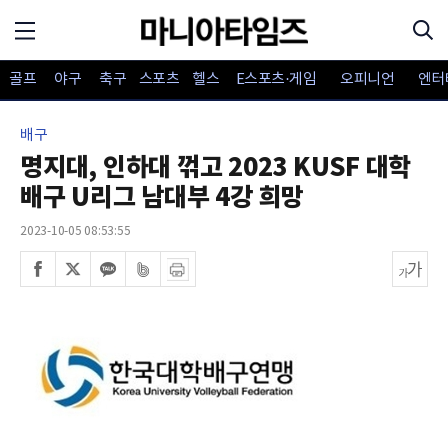
골프
야구
축구
스포츠
헬스
E스포츠·게임
오피니언
엔터
배구
명지대, 인하대 꺾고 2023 KUSF 대학
배구 U리그 남대부 4강 희망
2023-10-05 08:53:55