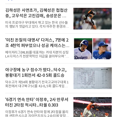
김하성은 사면초가, 김혜성은 첩첩산
중, 고우석은 고진감래, 송성문은 무
난지경... 이정후는?
미국 프로야구 무대에서 뛰고 있는 한국 선수들
의 행보가 엇갈리고 있다. 각자 마주한 환경과 현
실은 판이하지만, 그라운드 위에서 살아남기 위
한 이들의 사투는 저마다의 방식으로 치열하게
전개되는 중이다. 태평양 건너에서 써 내려가고
'미친 돈질의 대명사' 다저스, 7명에 2
있는 다섯 선수의 성적표와 현재 처지를 사자성
조 4천억 퍼부었으나 성공 케이스는
어로 진단해 본다.김하성은 사면초가에 직면했
다. 잇따른 부상과 이로 인한 긴 공백기는 선수
오타니와 야마모토뿐
메이저리그(MLB)를 대표하는 거대 자본의 상징
개인에게 치명적인 타격이었다. 여기에 FA 계약
LA 다저스가 천문학적인 자금을 쏟아부으며 '스
을 앞둔 시점에서 터져 나온 부진까지 겹치며,
타 군단' 구축에 나섰으나, 그 성적표는 투자 규
그를 둘러싼 주변 상황은 사방이 막힌 장벽처럼
모에 턱없이 못 미치는 초라한 수준에 머물고 있
숨을 조여오고 있다. 빅리그 잔류와 가치 증명을
다. 막대한 페이롤을 무기로 리그 전체의 판도를
야구장에 농구 점수가 떴다...덕수고,
동시에 이뤄내야 하는 그의 앞길에는 그 어느 때
뒤흔들겠다는 전략이었지만, 실상은 뼈아픈 부
보다 차갑고 무거운 시
봉황대기 1회전서 42-0 5회 콜드승
작용만 떠안은 모양새다.다저스가 최근 몇 년간
영입한 주요 슈퍼스타 7명의 계약 총액은 무려
덕수고가 제54회 봉황대기 전국고교야구대회 1
17억 2,300만 달러에 달한다. 현재 환율을 기준
회전에서 대구북구SC를 42-0, 5회 콜드게임으
으로 환산하면 약 2조 4200억원이라는 경악스
로 꺾었다.8일 서울 광진구 구의구장에서 열린
러운 금액이다. 오직 자본의 힘만으로 메이저리
경기에서 덕수고는 1회 5점, 2회 3점, 3회 10점
그를 정복하겠다는 프런트의 의지가 얼마나 거
으로 18-0을 만든 뒤 4회 21점, 5회 3점을 보탰
'6경기 연속 안타' 이정후, 2사 만루서
대했는지를 보여주는 대목이다.그러나 이 엄청
다. 팀 안타 34개, 볼넷 12개를 기록했다.7번 타
난 투자의 승수 효과는 기대에
터진 2타점 적시타...타율 0.303
자 유격수 홍주용은 4회 홈런 2개를 포함해 6타
수 6안타 3타점 4득점을 올렸고, 조원빈은 6타
이정후가 6경기 연속 안타와 함께 2타점을 올리
수 6안타 5타점, 박종혁은 5타수 5안타 3타점을
며 샌프란시스코 자이언츠의 5-2 승리에 앞장섰