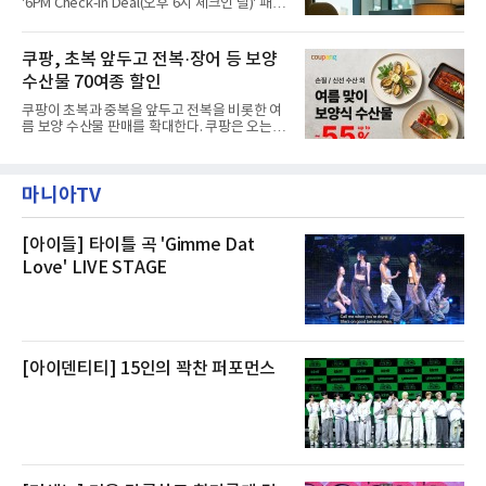
'6PM Check-in Deal(오후 6시 체크인 딜)' 패키
“인근에서 지난 15일 다른 회사에서 발생한 대
지를 선보인다.이번 패키지는 오후 6시 체크인
형 화재 연기가 인입돼 즉시 방재팀이 조사한 결
으로 여유로운 저녁 시간부터 호텔 스테이를 시
과 일산화탄소가 미검출됐고, 내부 문제가 아닌
작할 수 있도록 준비됐다.앰배서더 서울 풀만 호
쿠팡, 초복 앞두고 전복·장어 등 보양
것으로 확인됐다”고 설명했다.이어 “정확한 화
텔 측은 “퇴근 후 또는 주말 도심 속에서 짧지만
재 원인은 추후 조사될
수산물 70여종 할인
온전한 휴식을 원하는 고객들에게 특별한 경험
을 제공한다”고 밝혔다.패키지는 디럭스와 이그
쿠팡이 초복과 중복을 앞두고 전복을 비롯한 여
제큐티브 두 가지 타입으로 구성된다. 디럭스 패
름 보양 수산물 판매를 확대한다. 쿠팡은 오는
키지는 객실 1박(룸 온리)으로 심플한 호캉스를
20일까지 전복, 문어, 낙지, 장어 등 70여종의 수
즐길 수 있으며, 이그제큐티브 패키지는 객실 1
산물을 할인 판매한다고 8일 밝혔다.이번 행사
박과 함께 클럽 앰배서더 라운지 2인 이용, 웰니
에는 국내산 활전복과 문어, 낙지, 장어, 생물새
스 센터 사우나 2인 이용 혜택이 포함된다.특히
마니아TV
우 등이 포함됐다. 쿠팡은 올해 큰 크기의 전복
클럽 앰배서더 라운지
생산량이 늘어난 점을 반영해 주요 산지 상품을
로켓프레시 새벽배송으로 선보인다고 설명했다.
전복은 산지에서 채취한 뒤 전국으로 직송되는
[아이들] 타이틀 곡 'Gimme Dat
방식으로 운영된다. 신선도가 중요한 상품인 만
Love' LIVE STAGE
큼 이르면 다음 날 오전 배송이 가능하도록 물류
망을 활용하고 있다.쿠팡의 전복 매입량도 늘고
있다. 쿠팡에 따르면 전복 매입량은 2020년 30
톤 미만에서 2022년 140톤
[아이덴티티] 15인의 꽉찬 퍼포먼스