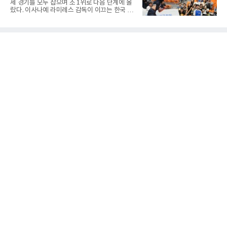
진출
세 경기를 모두 잡으며 조 1위로 다음 단계에 올
과 일본의 고대 바둑에서 실력이 같은 사람끼리
랐다. 이사나예 라미레스 감독이 이끄는 한국 남
는 여러 판을 둘 때 흑(선수)을 번갈아 맡았다는
자배구 대표팀(세계랭킹 26위)이 2026 동아시
관행에서 나온 말이다. 한 판은 A가 흑을, 다음
아남자선수권대회 조별리그를 3연승으로 마무
판은 B가 흑을 맡는 식으로 서로 선수를 주고받
리했다.대표팀은 7일 몽골 울란바타르 AVA 아레
는다는 의미였던 것이다.인터넷 조선왕조실록에
나에서 열린 대회 B조 조별리그 3차전에서 마카
서 호
오(119위)를 세트 점수 3-0(25-18 25-16 25-15)
으로 제압했다. 일본과 대만에 이어 마카오까지
꺾은 한국은 조별리그 전승으로 준결승 티켓을
손에 넣었다.공격은 고르게 터졌다. 김요한(삼성
화재)과 임재영(대한항공)이 각각 13점씩 올렸
고, 김준우(삼성화재)가 10득점, 이상현(국군체
육부대)이 9득점으로 힘을 보탰다.대표팀은 8일
오후 8시 30분 A조 2위와 결승