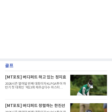
골프
[MT포토] 버디퍼트 하고 있는 정지효
2026시즌 열여덟 번째 대회이자 KLPGA투어 하
반기 첫 대회인 ‘제13회 제주삼다수 마스터
스’(총상금 10억 원, 우승상금 1억 8천만 원)가
제주도 서귀포시에 위치한 테디밸리 골프앤리조
트(파72/6,767야드)에서 열리고 있다.8일 현재
3라운드 경기가 펼쳐지고 있다.정지효가 1번 홀
[MT포토] 버디퍼트 정렬하는 한진선
에서 경기하고 있다.