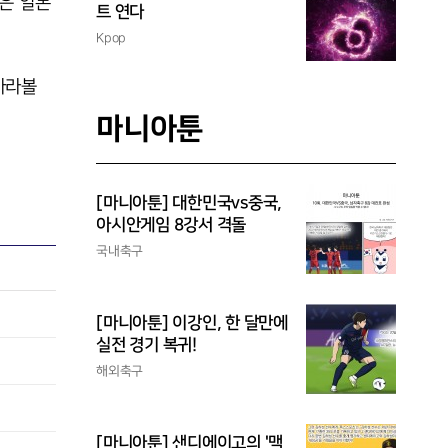
은 일본
트 연다
Kpop
바라볼
마니아툰
[마니아툰] 대한민국vs중국,
아시안게임 8강서 격돌
국내축구
[마니아툰] 이강인, 한 달만에
실전 경기 복귀!
해외축구
[마니아툰] 샌디에이고의 '맥