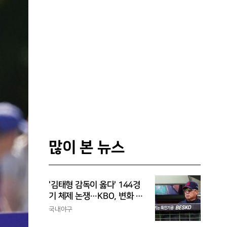
많이 본 뉴스
'김태형 감독이 옳다' 144경
기 체제 논쟁…KBO, 변화 고
민해야, 환경에 맞는 경기 수
국내야구
가 바람직