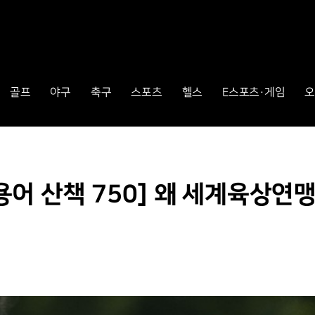
골프
야구
축구
스포츠
헬스
E스포츠·게임
오
 산책 750] 왜 세계육상연맹은