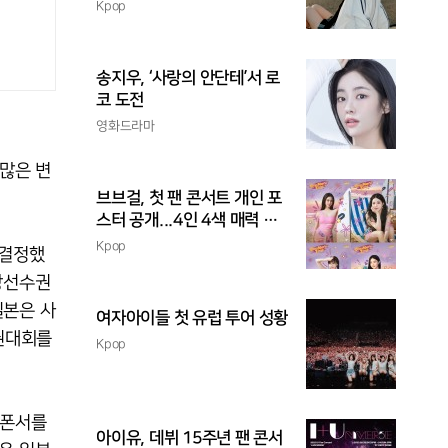
촉
Kpop
송지우, ‘사랑의 안단테’서 로
코 도전
영화드라마
”많은 변
브브걸, 첫 팬 콘서트 개인 포
스터 공개...4인 4색 매력 발
산
Kpop
 결정했
상선수권
일본은 사
여자아이들 첫 유럽 투어 성황
권대회를
Kpop
스폰서를
아이유, 데뷔 15주년 팬 콘서