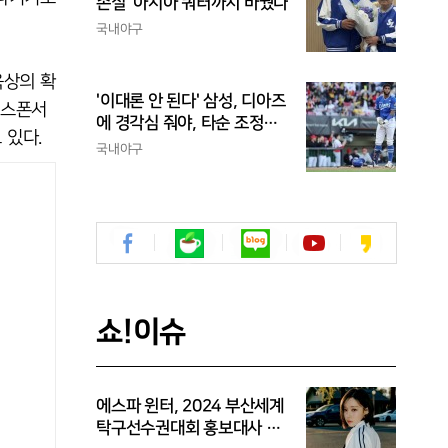
손질' 아시아 쿼터까지 바꿨다
국내야구
육상의 확
'이대론 안 된다' 삼성, 디아즈
인스폰서
에 경각심 줘야, 타순 조정으
 있다.
론 해결 안 돼...벤치 대기 등
국내야구
채찍 들어야
쇼!이슈
에스파 윈터, 2024 부산세계
탁구선수권대회 홍보대사 위