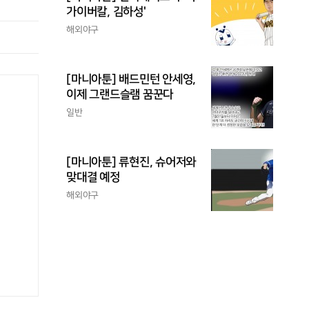
가이버칼, 김하성'
해외야구
[마니아툰] 배드민턴 안세영,
이제 그랜드슬램 꿈꾼다
일반
[마니아툰] 류현진, 슈어저와
맞대결 예정
해외야구