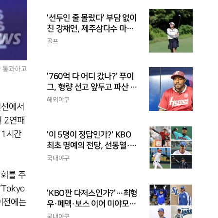
'선두인 줄 몰랐다' 부담 없이
친 강채연, 제주삼다수 마스
터스 2R 단독 선두
골프
을 통과하고
'760억 다 어디 갔나?' 푸이
그, 형량 선고 앞두고 파산 신
청
해외야구
결선에서
 2연패
 1시간
'이 5명이 정답인가?' KBO
최초 명예의 전당, 선동열·최
동원·이승엽·송진우·김응용
국내야구
을 둘러싼 논쟁
대회를 주
Tokyo
'KBO판 다저스인가?'…최형
 이전에는
우·페덱·보스 이어 미야모리
까지, 삼성의 '스펙 만렙' 승부
국내야구