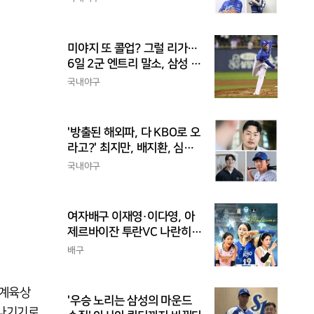
수
미야지 또 콜업? 그럴 리가…
6일 2군 엔트리 말소, 삼성 새
아시아쿼터 찾았나
국내야구
'방출된 해외파, 다 KBO로 오
라고?' 최지만, 배지환, 심준
석의 엇갈린 거취와 현실
국내야구
여자배구 이재영·이다영, 아
제르바이잔 투란VC 나란히
입단
배구
세계육상
'우승 노리는 삼성의 마운드
어나기기로