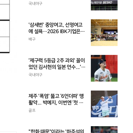
민해야, 환경에 맞는 경기 수
국내야구
가 바람직
'삼세번' 중앙여고, 선명여고
에 설욕…2026 IBK기업은행
배 전국중고배구대회 우승
배구
'제구력 5등급 2주 과외' 꼴이
었던 김서현의 일본 연수...'종
합검진표'에 불과
국내야구
제주 '폭염' 뚫고 ‘6언더파’ 맹
활약... 박예지, 이번엔 ‘첫 우
승’ 가나
골프
"한화 때문"이라는 '하주석의