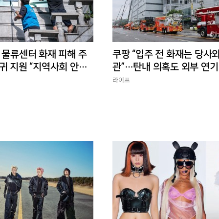
 물류센터 화재 피해 주
쿠팡 “입주 전 화재는 당사와
귀 지원 “지역사회 안정
관”…탄내 의혹도 외부 연기
반박
라이프