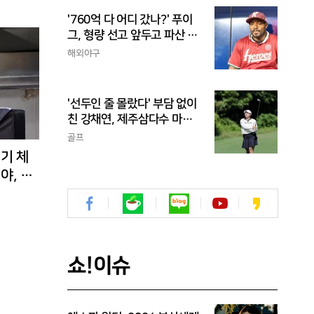
'760억 다 어디 갔나?' 푸이
그, 형량 선고 앞두고 파산 신
청
해외야구
'선두인 줄 몰랐다' 부담 없이
친 강채연, 제주삼다수 마스
터스 2R 단독 선두
골프
경기 체
야, 환
쇼!이슈