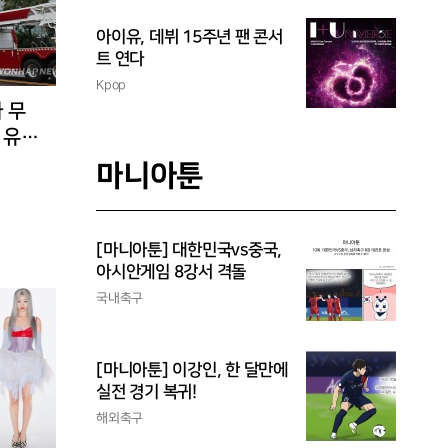
아이유, 데뷔 15주년 팬 콘서
트 연다
Kpop
 무
 유입
마니아툰
[마니아툰] 대한민국vs중국,
아시안게임 8강서 격돌
국내축구
[마니아툰] 이강인, 한 달만에
실전 경기 복귀!
해외축구