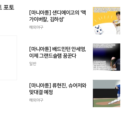
트 포토
[마니아툰] 샌디에이고의 '맥
가이버칼, 김하성'
해외야구
[마니아툰] 배드민턴 안세영,
이제 그랜드슬램 꿈꾼다
일반
[마니아툰] 류현진, 슈어저와
맞대결 예정
해외야구