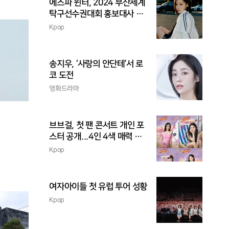
에스파 윈터, 2024 부산세계
탁구선수권대회 홍보대사 위
촉
Kpop
송지우, ‘사랑의 안단테’서 로
코 도전
영화드라마
브브걸, 첫 팬 콘서트 개인 포
스터 공개...4인 4색 매력 발
산
Kpop
여자아이들 첫 유럽 투어 성황
Kpop