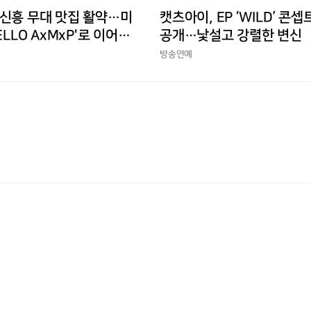
 신흥 무대 맛집 활약…미
캣츠아이, EP ‘WILD’ 콘셉
ELLO AxMxP'로 이어갈
공개…낯설고 강렬한 변신
방송연예