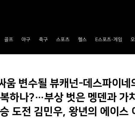
골프
야구
축구
스포츠
헬스
E스포츠·게임
오
 싸움 변수될 뷰캐넌-데스파이네
회복하나?…부상 벗은 멩덴과 가
승 도전 김민우, 왕년의 에이스