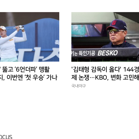
' 뚫고 ‘6언더파’ 맹활
'김태형 감독이 옳다' 144
지, 이번엔 ‘첫 우승’ 가나
제 논쟁…KBO, 변화 고민해
경에 맞는 경기 수가 바람직
국내야구
FOCUS