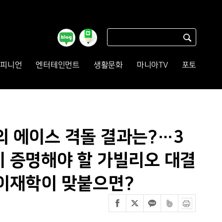
피니언
엔터테인먼트
생활문화
마니아TV
포토
의 에이스 격돌 결과는?…3
치 증명해야 할 가빌리오 대결
 이재학이 맞붙으면?