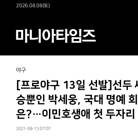
2026.08.08(토)
야구
[프로야구 13일 선발]선두
승뿐인 박세웅, 국대 명예 
은?…이민호생애 첫 두자리 
2021-08-13 07:07