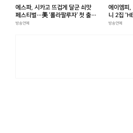
에스파, 시카고 뜨겁게 달군 쇠맛
에이엠피,
페스티벌…美 ‘롤라팔루자’ 첫 출격
니 2집 'H
부터 증명한 존재감
상승세
방송연예
방송연예