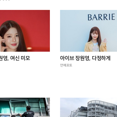
원영, 여신 미모
아이브 장원영, 다정하게
연예포토