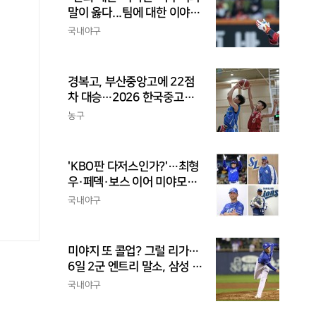
말이 옳다...팀에 대한 이야
기, 끝까지 안 하는 게 도리
국내야구
경복고, 부산중앙고에 22점
차 대승…2026 한국중고농
구 주말리그 왕중왕전 첫 승
농구
신고
'KBO판 다저스인가?'…최형
우·페덱·보스 이어 미야모리
까지, 삼성의 '스펙 만렙' 승부
국내야구
수
미야지 또 콜업? 그럴 리가…
6일 2군 엔트리 말소, 삼성 새
아시아쿼터 찾았나
국내야구