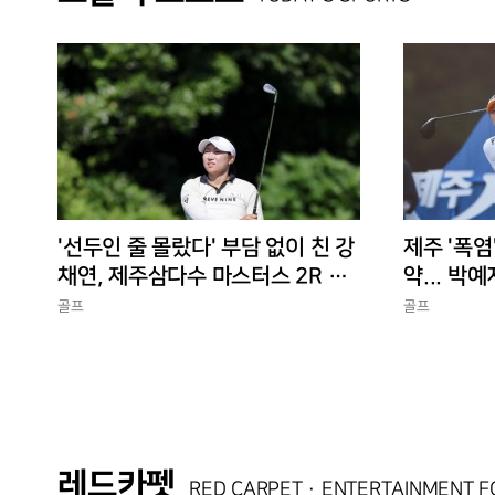
'선두인 줄 몰랐다' 부담 없이 친 강
제주 '폭염
채연, 제주삼다수 마스터스 2R 단
약... 박예
독 선두
골프
골프
레드카펫
RED CARPET · ENTERTAINMENT 