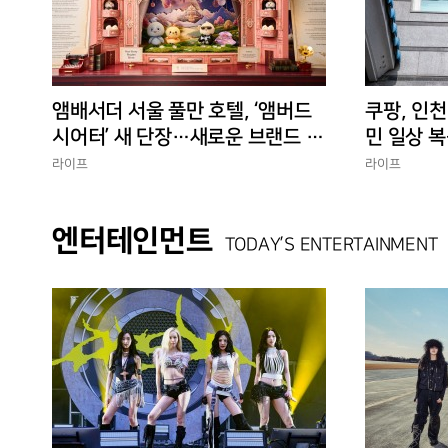
앰배서더 서울 풀만 호텔, ‘앰버드
쿠팡, 인천
시어터’ 새 단장…새로운 브랜드 경
민 일상 복
험 선사
에 총력”
라이프
라이프
엔터테인먼트
TODAY’S ENTERTAINMENT