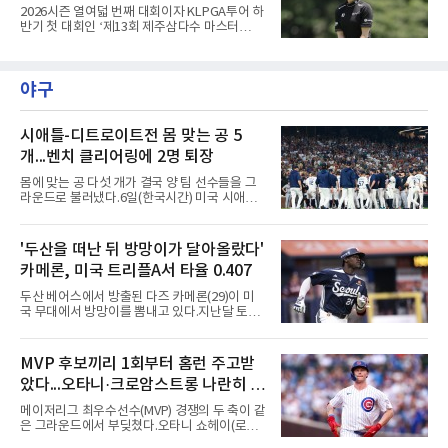
2026시즌 열여덟 번째 대회이자 KLPGA투어 하
반기 첫 대회인 ‘제13회 제주삼다수 마스터
스’(총상금 10억 원, 우승상금 1억 8천만 원)가
제주도 서귀포시에 위치한 테디밸리 골프앤리조
트(파72/6,767야드)에서 열리고 있다.6일 현재
야구
1라운드 경기가 펼쳐지고 있다.고지원(삼천리)
이 1번 홀에서 경기하고 있다.
시애틀-디트로이트전 몸 맞는 공 5
개...벤치 클리어링에 2명 퇴장
몸에 맞는 공 다섯 개가 결국 양 팀 선수들을 그
라운드로 불러냈다.6일(한국시간) 미국 시애틀
T모바일 파크에서 열린 시애틀 매리너스와 디트
로이트 타이거스의 경기에서 벤치 클리어링이
벌어졌다. 난투극으로 번지지는 않았으나 좌완
'두산을 떠난 뒤 방망이가 달아올랐다'
게이브 스파이어와 댄 윌슨 시애틀 감독이 퇴장
카메론, 미국 트리플A서 타율 0.407
당했다.발단은 선발이었다. 시애틀 브라이언 우
가 디트로이트 타자를 세 차례 맞혔다. 다만 팔꿈
두산 베어스에서 방출된 다즈 카메론(29)이 미
치 보호대에 맞거나 변화구에 발이 스치는 수준
국 무대에서 방망이를 뽐내고 있다.지난달 토론
이어서 치명적이지는 않았다.분위기는 그다음에
토 블루제이스와 마이너리그 계약을 맺은 카메
달라졌다. 우에 이어 등판한 스파이어가 우타자
론은 루키리그 2경기를 거쳐 트리플A 버펄로 바
글라이버 토레스의 몸쪽 빠른 볼로 왼쪽 넓적다
이슨스로 승격한 뒤 연일 뜨거운 타격감을 보이
MVP 후보끼리 1회부터 홈런 주고받
리를 맞혔다. 토레스와 시애틀 포수 칼 롤리가 말
고 있다.수치가 압도적이다. 트리플A 15경기에
을 주고받자 AJ 힌치 디
았다...오타니·크로암스트롱 나란히 홈
서 타율 0.407(54타수 22안타), 2홈런, 10타점,
8도루를 기록 중이며 OPS는 1.151에 이른다.
런 맞불
메이저리그 최우수선수(MVP) 경쟁의 두 축이 같
15경기 중 14경기에서 안타를 만들었고 최근 7
은 그라운드에서 부딪쳤다.오타니 쇼헤이(로스
경기 연속 안타도 이어갔다.6일(한국시간) 노퍽
앤젤레스 다저스)와 피트 크로암스트롱(시카고
타이즈전에서도 4타수 3안타 2득점을 올렸다.