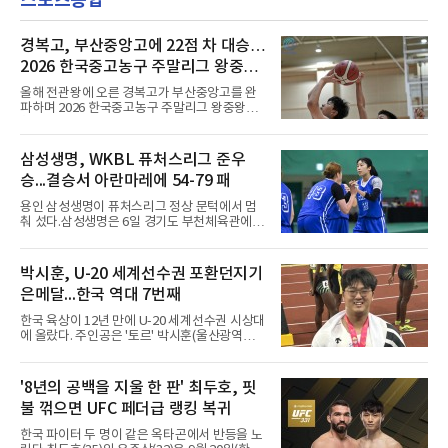
스포츠종합
2024-2025시즌과 2025-2026시즌
을 앞두고 영입 절차를 서두르고 있다.그의 최근
여정은 순탄치 않았다. 고질적인 무릎 부상 끝에
지난 시즌 아스널과 상호 합의로 계약을 해지했
경복고, 부산중앙고에 22점 차 대승…
고, 네덜란드 아약스에서 시즌 막판 8경기를 소
2026 한국중고농구 주말리그 왕중왕
화했다. 이후 일본 대표로 월드컵에 나서 선발 2
전 첫 승 신고
경기를 포함해 3경기를 뛰며 감각을 끌어올렸
올해 전관왕에 오른 경복고가 부산중앙고를 완
다.구단의 판단은 신중했다. 크리스털 팰리스는
파하며 2026 한국중고농구 주말리그 왕중왕전
기량을 확신하면서도 부상
첫 경기를 승리로 장식했다.경복고는 6일 전남
해남 우슬체육관에서 열린 대회 남고부 예선리
그 H조 1차전에서 부산중앙고를 98-76으로 제
삼성생명, WKBL 퓨처스리그 준우
압했다. 박지오가 26점, 김호원이 22점, 정우진
승...결승서 아란마레에 54-79 패
이 19점을 올리는 등 삼각편대의 고른 활약이 승
리를 이끌었다.경복고는 경기 초반부터 박지오
용인 삼성생명이 퓨처스리그 정상 문턱에서 멈
와 김호원의 내·외곽포가 고르게 터지며 주도권
춰 섰다.삼성생명은 6일 경기도 부천체육관에서
을 잡았다. 전반을 40-34로 앞선 경복고는 후반
열린 2026 티켓링크 WKBL 퓨처스리그 결승에
들어 높은 야투 성공률을 앞세워 점수 차를 더욱
서 일본여자프로농구 2부 리그 아란마레에 54-
벌렸고, 결국 22점 차 완승으로 경기를 마무리했
79로 졌다. 이다연이 14점을 넣었으나 20점 9리
박시훈, U-20 세계선수권 포환던지기
다.B조에서는 용산고가 안양고를 98-71로 꺾고
바운드를 기록한 바이 쿰바 디야산을 앞세운 상
대회 2연승을 달렸다.한편 남중
은메달...한국 역대 7번째
대를 넘지 못했다.이번 대회에 처음 출전한 아란
마레는 조별리그부터 결승까지 6전 전승을 거뒀
한국 육상이 12년 만에 U-20 세계선수권 시상대
고, 디야산이 최우수선수(MVP)로 뽑혔다.
에 올랐다. 주인공은 '토르' 박시훈(울산광역시)
이다.박시훈은 6일(한국시간) 미국 오리건주 유
진 헤이워드 필드에서 열린 세계육상연맹(WA)
20세 이하 세계선수권 남자 포환던지기 결선에
'8년의 공백을 지울 한 판' 최두호, 핏
서 20.31ｍ를 던져 2위에 올랐다. 우승자 알레산
불 꺾으면 UFC 페더급 랭킹 복귀
드로 보르헤스(브라질)와는 4㎝ 차이였다.기록
의 의미는 크다. 1986년 시작된 이 대회에서 한
한국 파이터 두 명이 같은 옥타곤에서 반등을 노
국이 따낸 메달은 은 1개와 동 5개뿐이다. 1992