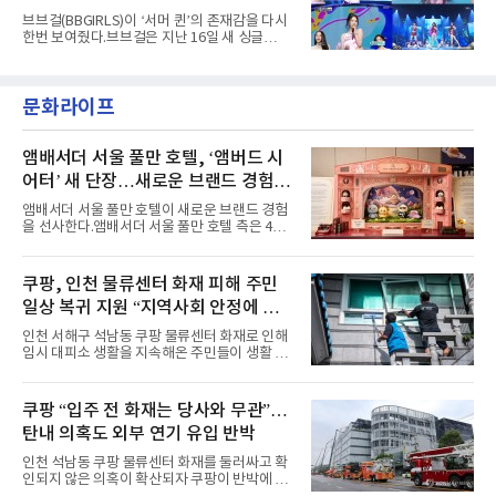
록된 ‘GO!’다. 이 노래는 공개 약 9개월 만인 지
냥
브브걸(BBGIRLS)이 ‘서머 퀸’의 존재감을 다시
난달 26일 자에 2억 고지를 밟았다. 이는 최근 5
한번 보여줬다.브브걸은 지난 16일 새 싱글
년 내 데뷔한 보이그룹의 곡 중 최단기 2억 달성
'BODY WAVE'(바디 웨이브)를 발매하고 각종 음
이며 ‘FaSHioN’이 그 다음이다.코르티스는 평
악방송에 출연했다.브브걸은 컴백 이후 Mnet
소 관심이 많은 ‘패션’을 소재로 곡을 공동 창작
'엠카운트다운'을 시작으로 KBS2 '뮤직뱅크',
했다. “내 티, 5 bucks 바지는, 만원” 등 멤버들
문화라이프
MBC '쇼! 음악중심', SBS '인기가요' 등 주요 음
의 라이프 스타일
악방송 무대에 올라 화려한 퍼포먼스를 펼쳤다.
시원한 에너지와 안정적인 라이브, 통통 튀는 매
력을 앞세워 매 무대 색다른 볼거리를 선사했다.
앰배서더 서울 풀만 호텔, ‘앰버드 시
특히 화사한 파스텔 톤의 비치웨어부터 청량한
어터’ 새 단장…새로운 브랜드 경험 선
마린룩, 햇살 아래 반짝이는 물결을 연상시키는
사
스커트, 강렬한 붉은 계열의 스타일링까지 각기
앰배서더 서울 풀만 호텔이 새로운 브랜드 경험
다른 매력을 선보였다. 브브걸은 다채로운 여름
을 선사한다.앰배서더 서울 풀만 호텔 측은 4일
패션을 완벽하게 소화하며 보
“호텔 공식 마스코트 앰버드(Ambird)의 새로운
이야기를 담은 인형 극장 콘셉트의 공간 ‘앰버드
시어터(Ambird Theater)’를 새롭게 선보인
쿠팡, 인천 물류센터 화재 피해 주민
다”고 밝혔다.앰배서더 서울 풀만 호텔은 로비
일상 복귀 지원 “지역사회 안정에 총
한편에 마련된 앰버드 존을 통해 앰버드의 세계
관을 소개해왔다. 앰버드 존은 앰버드가 우주여
력”
인천 서해구 석남동 쿠팡 물류센터 화재로 인해
행 중 수집한 다양한 굿즈를 전시한 '앰버드 플래
임시 대피소 생활을 지속해온 주민들이 생활 터
닛(Ambird Planet)과 계절별 플라워 연출로 사
전으로 돌아갈 수 있는 계기가 마련됐다. 쿠팡풀
랑받아온 ‘앰버드 가든(Ambird Garden)’으로
필먼트서비스(CFS)가 지난 28일부터 화재 피해
구성되어 있다.새 단장한 앰버드 시어터는 오페
주민을 대상으로 전문 출장 청소서비스 지원에
쿠팡 “입주 전 화재는 당사와 무관”…
라 극장을 모티브로 한 데코레이션으로 구성됐
나섬으로써 본격적인 지역사회 복구 작업이 시
다. 무대 공간 및 티켓 박스
탄내 의혹도 외부 연기 유입 반박
작된 것이다.대피소 주민 중심 청소 접수, 첫날
부터 2가구 지원 완료CFS는 신현초등학교, 신
인천 석남동 쿠팡 물류센터 화재를 둘러싸고 확
현북초등학교, 신현여자중학교 등 인천 서해구
인되지 않은 의혹이 확산되자 쿠팡이 반박에 나
관내 임시 대피소 3곳에서 체류해온 화재 피해