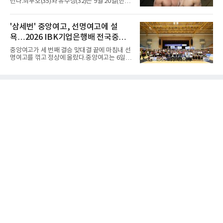
린다.최두호(35)와 유주상(32)은 9월 20일(한국
년 이진일(800ｍ)의 은메달 이후 박재홍, 박재
시간) 미국 로스앤젤레스 크립토닷컴 아레나에
명, 정상진, 김현섭, 우상혁이 동메달을 보탰다.
서 열리는 'UFC 331: 반 vs 판토자 2'에 출전해
박시훈은 2014년 우상혁 이후 12년 만이자 역대
각각 파트리시우 핏불(39·브라질), 마이클 애즈
'삼세번' 중앙여고, 선명여고에 설
7번째 메달리스트가 됐다.승부는 막판에 갈렸
웰 주니어(25·미국)와 맞선다.최두호의 목표는 8
다. 3차 시기에서 20.31ｍ로 선
욕…2026 IBK기업은행배 전국중고
년 만의 페더급 랭킹 재진입이다. 데뷔 후 3연속
KO승으로 11위까지 올랐던 그는 2018년 7월 순
배구대회 우승
중앙여고가 세 번째 결승 맞대결 끝에 마침내 선
위에서 빠졌고, 병역을 마치고 2023년 복귀한
명여고를 꺾고 정상에 올랐다.중앙여고는 6일
뒤 1무에 이어 다시 3연속 KO승을 기록했다.상
충북 제천실내체육관에서 열린 2026 IBK기업은
대는 만만치 않다. 핏불은 현 페더급 15위이자
행배 전국중고배구대회 18세 이하 여자부 결승
벨라토르 두 체급 챔피언 출신으로 통산 37승 9
에서 선명여고를 세트스코어 3-1(13-25, 25-14,
패 중 KO 13회, 서브미션 12회, 판정 13회를 고
25-17, 25-10)로 물리치고 우승을 차지했다.첫
루 갖췄다. 통산 17승 중 1
세트를 13-25로 내주며 불안하게 출발한 중앙여
고는 이후 조직력을 되찾아 2세트부터 경기 주
도권을 완전히 장악했다. 강한 서브와 탄탄한 수
비를 앞세워 내리 세 세트를 따내며 짜릿한 역전
승을 완성했다.이번 우승은 더욱 의미가 컸다. 중
앙여고는 올해 3월 춘계연맹전과 5월 종별선수
권대회 결승에서 모두 선명여고에 패해 준우승
에 머물렀다. 그러나 세 번째