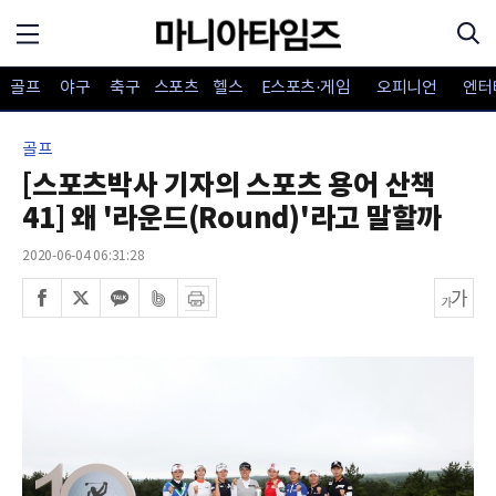
골프
야구
축구
스포츠
헬스
E스포츠·게임
오피니언
엔터
골프
[스포츠박사 기자의 스포츠 용어 산책
41] 왜 '라운드(Round)'라고 말할까
2020-06-04 06:31:28