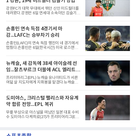
1 강원, 19세 미드필더 김슬기 영입
무게가 실렸다. 이강인은 첫 경기부터 7번을 단
다. 2010년대 팀의 전성기를 이끈 앙투안 그리즈
강원FC가 대학 무대에서 뛰던 신인 미드필더를
만이 달았던 번호다.합류 과정은 순탄치 않았다.
데려왔다.강원은 6일 연세대 소속이던 김슬기
스페인으로 건너가려던 그는 병역 특례 행정 절
(19)를 영입했다고 밝혔다. 186㎝, 79㎏의 신체
차 문제로 출국이 미뤄졌고, 국내에서 홀로 훈련
조건을 갖췄다.이력은 우승으로 채워져 있다. 수
해 왔다. 6일 입국하는 동료들과 처음 대면한 뒤
원고 시절 주축으로 활약하며 지난해 전국고등
손흥민 연속 득점 4경기서 마
짧게 호흡을 맞춰 경기에 나선다.역할도 관심사
리그와 추계전국고등대회 우승에 기여했고, 올
다. 유려한 탈압박과
감...LAFC는 승부차기 승리
해 연세대 진학 후에는 춘계한산대첩기대학대회
정상에 올랐다. 2024년에는 17세 이하(U-17) 대
손흥민(LAFC)의 연속 득점 행진이 네 경기에서
표팀 훈련에도 소집됐다.김슬기는 입단하게 돼
멈췄다.손흥민은 6일(한국시간) 미국 로스앤젤
기쁘고 영광이라며 프로 무대에서도 성장해 팀
레스 BMO 스타디움에서 열린 2026시즌 리그스
에 꼭 필요한 선수가 되겠다고 각오를 밝혔다.
컵 리그 페이즈 1차전 치바스 과달라하라(멕시
코)전에 선발 출전했으나 공격포인트 없이 후반
뉴캐슬, 새 감독에 38세 야이슬레 선
41분 타일러 보이드와 교체됐다. 이날 골을 넣었
임...잘츠부르크 더블에 ACL 엘리트 2
다면 공식전 5경기 연속 득점이었다. 다만 메이
저리그사커(MLS)에서 이어온 4경기 연속골 기
연패 경력
프리미어리그(EPL) 뉴캐슬 유나이티드가 서른
록은 유지된다.경기는 팽팽했다. 전반 38분 다비
여덟 살 지도자에게 지휘봉을 맡겼다.뉴캐슬은
드 마르티네스의 땅볼 크로스를 드니 부앙가가
6일(현지시간) 마티아스 야이슬레(독일) 감독 선
오른발로 마무리해 LAFC가 앞섰으나, 4분 뒤 로
임을 발표했다. 그는 스페인 라망가에서 진행 중
베르토 알바라도가 골 지역 정면에서 왼발 슈팅
인 프리시즌 캠프에 곧바로 합류했다. 구단은 유
도미야스, 크리스털 팰리스와 자유계
으로 골대 오른쪽 하단을 찔러 균형을 맞췄다.승
럽 축구계에서 가장 촉망받는 젊은 감독을 데려
부는 승부차기로 갈렸다. LAFC는
약 합류 전망...EPL 복귀
왔다고 밝혔다.이력은 이른 나이에 쌓였다. 서른
셋이던 2021년 오스트리아 레드불 잘츠부르크
무릎 부상으로 아스널을 떠났던 일본 대표 수비
사령탑에 올라 첫 시즌 리그와 컵대회를 동시에
수 도미야스 다케히로(27)가 프리미어리그(EPL)
제패했고, 구단 역사상 처음으로 팀을 유럽축구
로 돌아온다.영국 BBC는 6일(한국시간) 도미야
연맹(UEFA) 챔피언스리그 토너먼트에 올린 뒤
스가 입단 테스트를 마치고 크리스털 팰리스에
리그 2연패도 달성했다.아시아에서도 성과를 냈
자유계약(FA)으로 합류할 전망이라고 보도했다.
다. 2023년 사우디아라비아 알아흘리로 옮겨
큰 틀의 계약 조건은 이미 합의됐고 구단은 개막