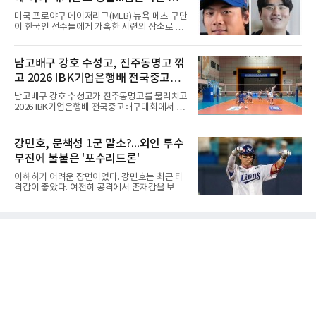
선수의 재회 자체가 화제다. 올 시즌 3승으로 대
미 귀국, 배지환은 미국 잔류할 듯
미국 프로야구 메이저리그(MLB) 뉴욕 메츠 구단
상 포인트(313점), 상금(9억8천400만원), 평균
이 한국인 선수들에게 가혹한 시련의 장소로 전
타수(70.41타) 등 주요 부문 1위를 달리는 김민
락하고 있다. 한때 한국 야구의 미래를 이끌어갈
솔과 2승으로 뒤쫓는 서교림의 맞대결은 지난 7
대형 유망주로 기대를 모았던 투수 심준석에 이
월 5일 롯데 오픈 이후 한 달 만이다. 그동안 김민
어, 빅리그 경력을 지닌 내외야수 배지환까지 연
남고배구 강호 수성고, 진주동명고 꺾
솔이 하이원리조트 여자오픈에 나설 때 서교림
달아 뉴욕 메츠 산하 마이너리그에서 방출 통보
은 LPGA 에비앙 챔피언십에, 서교림
고 2026 IBK기업은행배 전국중고배
를 받는 아픔을 겪었다. 두 선수의 동반 이탈은
메츠 구단이 유독 한국 선수들에게 '기회의 땅'이
구대회 4강 진출
남고배구 강호 수성고가 진주동명고를 물리치고
아닌 '무덤'처럼 작용하고 있음을 방증하고 있다.
2026 IBK기업은행배 전국중고배구대회에서 18
고교 시절 시속 160km에 달하는 강속구로 큰 스
세이하 남자부 4강에 진출했다.지난 6월 2026
포트라이트를 받았던 심준석은 루키리그에서 메
한국중고배구 2차연맹전 준우승팀 수성고는 4
츠 구단으로부터 방출 조치됐다. 피츠버그 파이
일 충북 제천 대원대 민송체육관에서 열린 대회
강민호, 문책성 1군 말소?...외인 투수
리츠와 마이애미 말린스를 거쳐 메츠에 둥지를
8강전에서 진주동명고를 상대로 공격력이 호조
틀며 반등을 노렸으나
부진에 불붙은 '포수리드론'
를 보이며 세트스코어 3-1(25-19, 25-22, 21-
25, 25-23)으로 꺾었다. 인하부고도 부산동성고
이해하기 어려운 장면이었다. 강민호는 최근 타
를 맞아 뛰어난 조직력을 바탕으로 삼아 3-0(25-
격감이 좋았다. 여전히 공격에서 존재감을 보여
19, 25-19, 25-23)으로 완승을 거두고 4강에 합
주고 있었고, 특별한 부상 소식도 없었다. 그런
류했다. .한편 18세이하 여자부 4강은 중앙여고-
데 갑작스럽게 1군 엔트리에서 제외됐다. 팬들
일신여상, 광주체고-선명여고의 대결로 좁혀졌
사이에서 성적이 떨어진 주전 선수를 쉬게 하는
다. ◇4일 전적
상황도 아니고, 부상으로 빠지는 것도 아니라면
'왜 지금인가'라는 의문이 생길 수밖에 없다.특히
시점이 겹쳤다. 삼성 외국인 투수들이 잇따라 난
타를 당했고, 일부 팬들은 그 원인을 강민호의
포수 리드에서 찾기 시작했다. 이른바 '포수리드
론'이다. 볼 배합이 문제였던 것 아니냐, 투수와
의 호흡에 문제가 있었던 것 아니냐는 지적이다.
그리고 이어진 강민호의 1군 말소. 때문에 팬들
사이에서는 "문책성