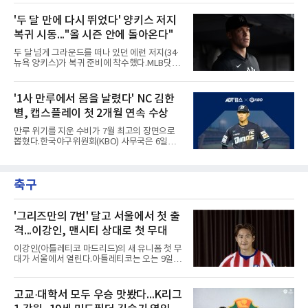
컵스)은 6일(한국시간) 미국 시카고 리글리필드
2-6으로 뒤진 9회말 1사에서 좌전 안타로 발판
에서 나란히 홈런 두 방씩을 주고받았다.첫 회부
'두 달 만에 다시 뛰었다' 양키스 저지
을 놓았고, 버펄로는 이 회에만 5점을 뽑아 7-6
터 불이 붙었다. 1회초 선두타자 오타니가 컵스
역전승을 거뒀다.한국에서의 성적도
복귀 시동..."올 시즌 안에 돌아온다"
선발 이마나가 쇼타를 상대로 우월 솔로 홈런을
뽑자, 1회말 크로암스트롱이 다저스 선발 에릭
두 달 넘게 그라운드를 떠나 있던 에런 저지(34·
라워를 상대로 중월 솔로 홈런으로 응수했다. 최
뉴욕 양키스)가 복귀 준비에 착수했다.MLB닷컴
근 50년간 리글리필드에서 1회 양 팀 선두타자
은 6일(한국시간) 저지가 전날 추가 검사를 받은
홈런이 함께 나온 것은 두 번째이며, 통계업체
뒤 야외 달리기와 상체 저항 운동으로 훈련 강도
엘리어스 스포츠뷰로에 따르면 그해 MVP 투표
를 높여도 된다는 허가를 받았다고 전했다.저지
'1사 만루에서 몸을 날렸다' NC 김한
10위 이내 선수끼리 이런 공방을 벌인 사례는 처
는 이날 뉴욕 양키스타디움에서 열린 세인트루
음이다.흐름은 크로암스트롱
별, 캡스플레이 첫 2개월 연속 수상
이스 카디널스전을 앞두고 야구 장비를 착용한
채 스트레칭과 조깅, 저항 밴드 훈련을 소화했
만루 위기를 지운 수비가 7월 최고의 장면으로
다. 아메리칸리그 최우수선수(MVP) 3회 수상자
뽑혔다.한국야구위원회(KBO) 사무국은 6일
인 그가 부상 이후 야외 달리기에 나선 것은 처음
2026 신한 SOL KBO리그 7월 월간 캡스플레이
이다.본인의 의지는 확고하다. 저지는 올 시즌 안
수상자로 NC 다이노스 내야수 김한별을 선정했
에 돌아오겠다며, 애초부터 최대한 빨리 복귀하
다고 밝혔다. 6월에 이어 두 달 연속 수상으로,
는 것이 계획이었고 올해를 접겠다고 생각한 적
축구
이 상 제정 이래 첫 사례다.ADT캡스가 KBO와
은 없다고 말했다.이탈은
함께 시상하는 이 상은 공식 기록위원이 승리 확
률 기여도와 수비 지수를 종합 평가해 해당 기간
최고점을 받은 수비 장면에 준다.수상 장면은 지
'그리즈만의 7번' 달고 서울에서 첫 출
난달 23일 서울 잠실구장에서 나왔다. NC가 7-5
격...이강인, 맨시티 상대로 첫 무대
로 앞선 8회말 1사 만루에서 김한별은 LG 트윈
스 오지환의 강한 타구에 몸을 날려 막아낸 뒤 유
이강인(아틀레티코 마드리드)의 새 유니폼 첫 무
격수 김주원에게 연결했다. 김주원이 1루수 블
대가 서울에서 열린다.아틀레티코는 오는 9일
레인에게 던지며 4-6-3 병살타가 완
오후 8시 서울월드컵경기장에서 맨체스터 시티
와 2026 쿠팡플레이 시리즈 친선 경기를 치른다.
구단 소집 명단에 이강인이 포함되면서 변수가
고교·대학서 모두 우승 맛봤다...K리그
없는 한 그의 첫 출격은 서울이 된다.등번호부터