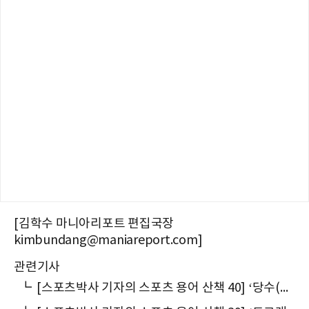
[김학수 마니아리포트 편집국장
kimbundang@maniareport.com]
관련기사
┗
[스포츠박사 기자의 스포츠 용어 산책 40] ‘당수(唐手)’에 ‘당나라 당(唐)’자가 들어간 까닭은