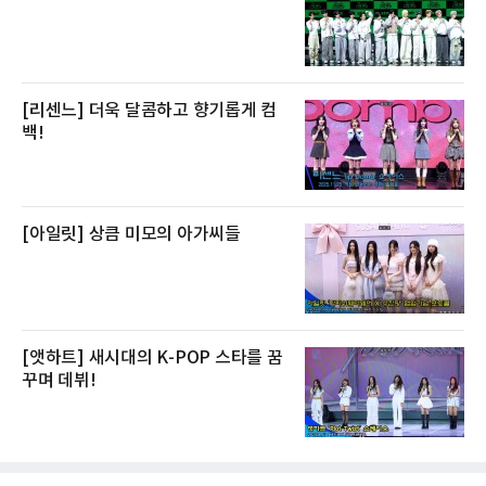
[리센느] 더욱 달콤하고 향기롭게 컴
백!
[아일릿] 상큼 미모의 아가씨들
[앳하트] 새시대의 K-POP 스타를 꿈
꾸며 데뷔!