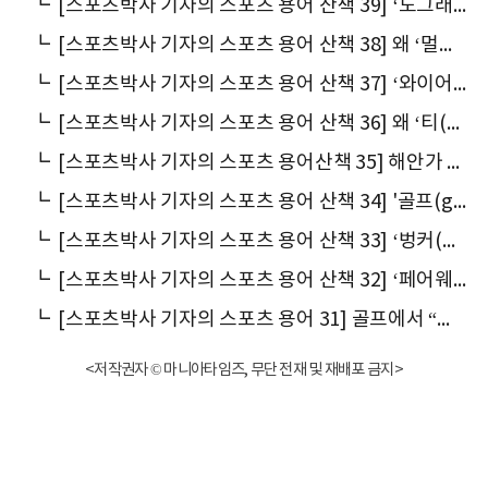
┗
[스포츠박사 기자의 스포츠 용어 산책 39] ‘도그래그 홀(Dogleg Hole)’에 ‘도그래그’가 들어간 까닭은
┗
[스포츠박사 기자의 스포츠 용어 산책 38] 왜 ‘멀리건(Mulligan)’이라 말할까
┗
[스포츠박사 기자의 스포츠 용어 산책 37] ‘와이어 투 와이어(wire to wire)’란 말의 ’와이어‘는 무슨 뜻일까
┗
[스포츠박사 기자의 스포츠 용어 산책 36] 왜 ‘티(Tee)'라고 말할까
┗
[스포츠박사 기자의 스포츠 용어산책 35] 해안가 골프장 '링크스(links)'란 말은 어떻게 나왔을까
┗
[스포츠박사 기자의 스포츠 용어 산책 34] '골프(golf)'의 어원은 '클럽(club)'과 연관이 있다
┗
[스포츠박사 기자의 스포츠 용어 산책 33] ‘벙커(bunker)'와 '해저드(hazard)'는 어떻게 만들어진 말일까
┗
[스포츠박사 기자의 스포츠 용어 산책 32] ‘페어웨이(fairway)’는 ‘페어플레이(fairplay)’와 관련있는 말일까
┗
[스포츠박사 기자의 스포츠 용어 31] 골프에서 “볼 조심해”라는 표현이 ‘볼(ball)’이 아닌 ‘포(fore)’인 이유는
<저작권자 © 마니아타임즈, 무단 전재 및 재배포 금지>