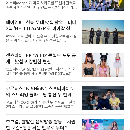
증명한 존재감
에스파(aespa)가 미국 시카고를 뜨겁게 달궜다.
소속사 에스엠엔터테인먼트는 4일 “에스파가
지난 2일(현지 시간) 미국 시카고 그랜트 파크에
서 열린 ‘롤라팔루자 시카고’(Lollapalooza
Chicago)의 알리안츠 스테이지에 올랐다”며
에이엠피, 신흥 무대 맛집 활약…미니
“총 14곡으로 구성된 세트리스트를 선사, 데뷔 7
2집 'HELLO AxMxP'로 이어갈 상승
년 차다운 노련한 무대 매너와 파워풀한 에너지
로 현장의 분위기를 압도했다”고 밝혔다.1991
세
AxMxP(에이엠피)가 신흥 무대 맛집으로 존재감
년 시작된 ‘롤라팔루자’는 8개 스테이지, 170여
을 키워가고 있다.지난해 9월 정규 1집
팀의 아티스트와 40만 명 이상의 관객이 운집하
'AxMxP'를 발매하며 가요계에 정식 출격한
는 북미 최대 규모의 페스티벌이다.올해 ‘롤라팔
AxMxP는 데뷔 전부터 버스킹과 각종 페스티벌,
루자 시카고’에는 에스파 외에도 제니, 아이들,
공연 무대에 오르며 실전 경험을 쌓아왔다.이들
캣츠아이, EP ‘WILD’ 콘셉트 포토 공
코르티스 등 K팝 스타들이 출연진 명단에 이름
은 소속사 패밀리 콘서트를 비롯해 '뷰티풀 민트
을 올렸다.이날 에스파는
개…낯설고 강렬한 변신
라이프 2025', '2025 부산국제록페스티벌' 등 대
형 무대에 잇달아 출연해 당찬 에너지와 풋풋한
캣츠아이(KATSEYE)가 31일(한국시간) 공식 소
매력으로 음악팬들의 눈도장을 찍었다.이후
셜미디어를 통해 세 번째 EP ‘WILD(와일드)’의
AxMxP는 '카운트다운 판타지 2025-2026',
콘셉트 포토와 트랙리스트를 공개했다.‘Wild
'PEAKBOX 2025 vol.2 : 사랑·청춘·행복', '2025
heart(와일드 하트)’라는 제목이 붙은 콘셉트 포
Someday Christmas - 부산' 등 무대를 통해 안
토에는 멤버들의 본능적이고 야성적인 면모가
코르티스 ‘FaSHioN’, 스포티파이 2
정적인 실력을 입증했고, 올해 '2026 어썸뮤직
강렬하게 담겼다. 짙은 아이섀도와 푸른빛·금빛·
페스티벌', '뷰티풀 민트 라이프 2026', '2026
억 스트리밍 돌파…팀 통산 두 번째
붉은빛의 컬러 렌즈가 비현실적인 분위기를 자
아내고, 여러 원색이 불규칙하게 뒤섞인 멀티컬
코르티스(CORTIS)가 팀 통산 두 번째로 단일곡
러 헤어와 과감한 블루·블랙 립 메이크업이 낯설
2억 스트리밍을 달성했다.소속사 측은 29일 “코
고도 매혹적인 비주얼을 완성했다.스타일링 역
르티스의 데뷔 앨범 수록곡 ‘FaSHioN’이 글로
시 파격적이다. 스터드와 망사, 코르셋, 풍성한
벌 오디오·음원 스트리밍 플랫폼 스포티파이에
레이스 등 언뜻 어울리지 않을 듯한 소재와 실루
서 27일 자로 누적 재생 수 2억 회를 돌파했
브브걸, 활발한 음악방송 활동…시원
엣을 거침없이 결합했다. 멤버들은 각기 다른 개
다”고 밝혔다.곡이 발표된 지 약 10개월 만이다.
성을 살린 스타일링을 선
한 보컬+통통 튀는 안무로 무더위 사
팀의 첫 번째 2억 스트리밍 곡은 동일 음반에 수