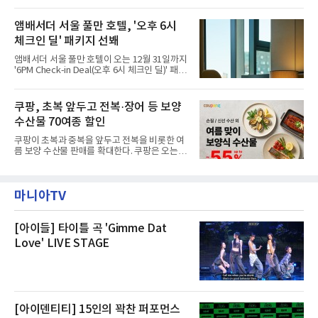
섰다. 화재 전 센터 내부에서 탄내가 났다는 주장
주민들을 대상으로 출장 청소업체 요청 접수를
에 대해서는 외부 화재 연기 유입이라고 설명했
시작했다. 현장에서 극심한 피해를 입은 지역 주
고, 2023년 같은 물류센터에서 발생한 화재에
앰배서더 서울 풀만 호텔, '오후 6시
민들의 호응 속에 CFS는 즉시 행동에 나섰다. 지
대해서도 쿠팡 입주 전 공사 과정에서 벌어진 일
난 28일 오후 전문 청소업체와
체크인 딜' 패키지 선봬
이라며 선을 그었다.쿠팡은 21일 인천 물류센터
내부에서 불이 타는 냄새가 났다는 의혹과 관련
앰배서더 서울 풀만 호텔이 오는 12월 31일까지
해 “사실무근”이라는 입장을 밝혔다.회사 측은
'6PM Check-in Deal(오후 6시 체크인 딜)' 패키
“인근에서 지난 15일 다른 회사에서 발생한 대
지를 선보인다.이번 패키지는 오후 6시 체크인
형 화재 연기가 인입돼 즉시 방재팀이 조사한 결
으로 여유로운 저녁 시간부터 호텔 스테이를 시
과 일산화탄소가 미검출됐고, 내부 문제가 아닌
작할 수 있도록 준비됐다.앰배서더 서울 풀만 호
쿠팡, 초복 앞두고 전복·장어 등 보양
것으로 확인됐다”고 설명했다.이어 “정확한 화
텔 측은 “퇴근 후 또는 주말 도심 속에서 짧지만
재 원인은 추후 조사될
수산물 70여종 할인
온전한 휴식을 원하는 고객들에게 특별한 경험
을 제공한다”고 밝혔다.패키지는 디럭스와 이그
쿠팡이 초복과 중복을 앞두고 전복을 비롯한 여
제큐티브 두 가지 타입으로 구성된다. 디럭스 패
름 보양 수산물 판매를 확대한다. 쿠팡은 오는
키지는 객실 1박(룸 온리)으로 심플한 호캉스를
20일까지 전복, 문어, 낙지, 장어 등 70여종의 수
즐길 수 있으며, 이그제큐티브 패키지는 객실 1
산물을 할인 판매한다고 8일 밝혔다.이번 행사
박과 함께 클럽 앰배서더 라운지 2인 이용, 웰니
에는 국내산 활전복과 문어, 낙지, 장어, 생물새
스 센터 사우나 2인 이용 혜택이 포함된다.특히
마니아TV
우 등이 포함됐다. 쿠팡은 올해 큰 크기의 전복
클럽 앰배서더 라운지
생산량이 늘어난 점을 반영해 주요 산지 상품을
로켓프레시 새벽배송으로 선보인다고 설명했다.
전복은 산지에서 채취한 뒤 전국으로 직송되는
[아이들] 타이틀 곡 'Gimme Dat
방식으로 운영된다. 신선도가 중요한 상품인 만
Love' LIVE STAGE
큼 이르면 다음 날 오전 배송이 가능하도록 물류
망을 활용하고 있다.쿠팡의 전복 매입량도 늘고
있다. 쿠팡에 따르면 전복 매입량은 2020년 30
톤 미만에서 2022년 140톤
[아이덴티티] 15인의 꽉찬 퍼포먼스