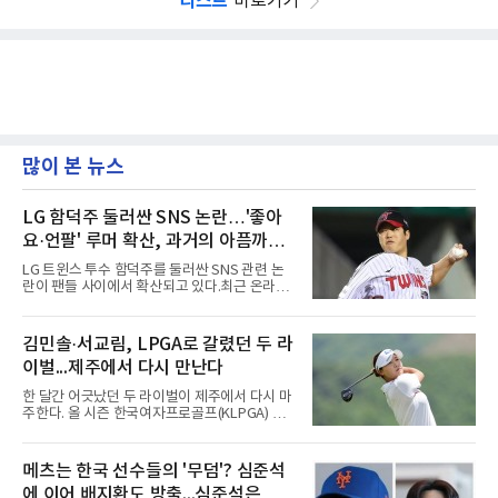
리스트
바로가기
많이 본 뉴스
LG 함덕주 둘러싼 SNS 논란…'좋아
요·언팔' 루머 확산, 과거의 아픔까지
소환됐다
LG 트윈스 투수 함덕주를 둘러싼 SNS 관련 논
란이 팬들 사이에서 확산되고 있다.최근 온라인
커뮤니티와 SNS를 중심으로 함덕주의 SNS 활
동과 관련한 여러 소문이 퍼지면서, 과거 LG 이
적 이후 겪었던 일들까지 다시 주목받고 있다.일
김민솔·서교림, LPGA로 갈렸던 두 라
각에서는 함덕주가 LG 공식 계정 '언팔' 및 관련
이벌...제주에서 다시 만난다
게시물을 정리하고 친정팀 두산 베어스 계정을
팔로우하고 두산과 관련된 흔적만 남겼다는 주
한 달간 어긋났던 두 라이벌이 제주에서 다시 마
장이 나오고 있다. 또한 상대 팀 선수의 홈런 릴
주한다. 올 시즌 한국여자프로골프(KLPGA) 투
스에 '좋아요'를 눌렀다는 이야기도 전해지고 있
어를 달구는 김민솔과 서교림이 격돌한
다.하지만 해당 행동들이 실재했는지 여부는 확
다.KLPGA 투어는 6일 제주도 서귀포시 테디 밸
인되지 않았다. 시점과 의도 역시 불분명하다. 그
리 골프 앤 리조트의 밸리·테디 코스(파72)에서
메츠는 한국 선수들의 '무덤'? 심준석
럼에도 팬들 사이에서 논란이 커진 이유는 그가
개막하는 제주삼다수 마스터스(총상금 10억원·
LG 이적 후 부상과 재활로
에 이어 배지환도 방출...심준석은 이
우승 상금 1억8천만원)로 하반기를 시작한다.두