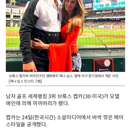
브룩스 켑카와 여자친구인 영화배우 제나 심스. 함께 야구 경기장에서 찍은 사진.
[제나 심스 인스타 그램]
남자 골프 세계랭킹 3위 브룩스 켑카(30·미국)가 모델
애인에 의해 까까머리가 됐다.
켑카는 24일(한국시간) 소셜미디어에서 바싹 깎은 헤어
스타일을 공개했다.