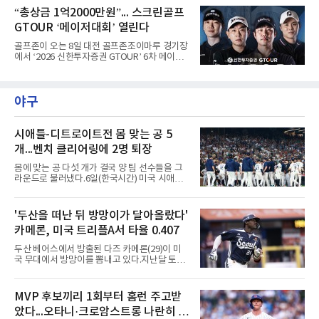
니처 컬러로 내세운다. 아우터 및 패딩 라인을 확
프 챔피언스투어 시즌 2승째를 신고했다.우승
“총상금 1억2000만원”... 스크린골프
대하는 한편, 리사이클 기반의 ‘리울’ 충전재를
상금은 2천400만원이다. 이번 우승으로 챔피언
적용해 경량성과
GTOUR ‘메이저대회’ 열린다
스투어 통산 7승 고지를 밟았다.5언더파 139타
를 친 장익제와 최호성이 공동 2위를 나눠 가졌
골프존이 오는 8일 대전 골프존조이마루 경기장
고, 4언더파 140타의 손준호가 4위에 자리했다.
에서 ‘2026 신한투자증권 GTOUR’ 6차 메이저
대회 결선을 개최한다고 5일 밝혔다.6차 메이저
대회는 총상금 1억 2천만원 규모로, 우승자에게
는 상금 2천 5백만원과 대상&신인상 포인트 3천
야구
점을 지급하고 3년간의 GTOUR 시드권을 부여
한다. KPGA 투어프로 중 1, 2라운드 합산 1위에
게는 오는 9월 17일부터 20일까지 골프존카운
티 선산에서 열리는 KPGA ‘골프존 오픈’ 출전권
시애틀-디트로이트전 몸 맞는 공 5
을 부여한다.대회는 골프존 투비전NX플러스 투
개...벤치 클리어링에 2명 퇴장
어 모드에서 하루 동안 2라운드 36홀 스트로크
플레이, 콕힐 골프클럽 - NO.4 코스에서 진행된
몸에 맞는 공 다섯 개가 결국 양 팀 선수들을 그
다. 시드권자와 예선통과자, 신인 및 초청 선수,
라운드로 불러냈다.6일(한국시간) 미국 시애틀
오프라인 예선전을 통해 선발
T모바일 파크에서 열린 시애틀 매리너스와 디트
로이트 타이거스의 경기에서 벤치 클리어링이
벌어졌다. 난투극으로 번지지는 않았으나 좌완
'두산을 떠난 뒤 방망이가 달아올랐다'
게이브 스파이어와 댄 윌슨 시애틀 감독이 퇴장
카메론, 미국 트리플A서 타율 0.407
당했다.발단은 선발이었다. 시애틀 브라이언 우
가 디트로이트 타자를 세 차례 맞혔다. 다만 팔꿈
두산 베어스에서 방출된 다즈 카메론(29)이 미
치 보호대에 맞거나 변화구에 발이 스치는 수준
국 무대에서 방망이를 뽐내고 있다.지난달 토론
이어서 치명적이지는 않았다.분위기는 그다음에
토 블루제이스와 마이너리그 계약을 맺은 카메
달라졌다. 우에 이어 등판한 스파이어가 우타자
론은 루키리그 2경기를 거쳐 트리플A 버펄로 바
글라이버 토레스의 몸쪽 빠른 볼로 왼쪽 넓적다
이슨스로 승격한 뒤 연일 뜨거운 타격감을 보이
MVP 후보끼리 1회부터 홈런 주고받
리를 맞혔다. 토레스와 시애틀 포수 칼 롤리가 말
고 있다.수치가 압도적이다. 트리플A 15경기에
을 주고받자 AJ 힌치 디
았다...오타니·크로암스트롱 나란히 홈
서 타율 0.407(54타수 22안타), 2홈런, 10타점,