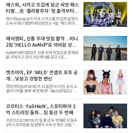
에스파, 시카고 뜨겁게 달군 쇠맛 페스
티벌…美 ‘롤라팔루자’ 첫 출격부터
증명한 존재감
에스파(aespa)가 미국 시카고를 뜨겁게 달궜다.
소속사 에스엠엔터테인먼트는 4일 “에스파가
지난 2일(현지 시간) 미국 시카고 그랜트 파크에
서 열린 ‘롤라팔루자 시카고’(Lollapalooza
Chicago)의 알리안츠 스테이지에 올랐다”며
에이엠피, 신흥 무대 맛집 활약…미니
“총 14곡으로 구성된 세트리스트를 선사, 데뷔 7
2집 'HELLO AxMxP'로 이어갈 상승
년 차다운 노련한 무대 매너와 파워풀한 에너지
로 현장의 분위기를 압도했다”고 밝혔다.1991
세
AxMxP(에이엠피)가 신흥 무대 맛집으로 존재감
년 시작된 ‘롤라팔루자’는 8개 스테이지, 170여
을 키워가고 있다.지난해 9월 정규 1집
팀의 아티스트와 40만 명 이상의 관객이 운집하
'AxMxP'를 발매하며 가요계에 정식 출격한
는 북미 최대 규모의 페스티벌이다.올해 ‘롤라팔
AxMxP는 데뷔 전부터 버스킹과 각종 페스티벌,
루자 시카고’에는 에스파 외에도 제니, 아이들,
공연 무대에 오르며 실전 경험을 쌓아왔다.이들
캣츠아이, EP ‘WILD’ 콘셉트 포토 공
코르티스 등 K팝 스타들이 출연진 명단에 이름
은 소속사 패밀리 콘서트를 비롯해 '뷰티풀 민트
을 올렸다.이날 에스파는
개…낯설고 강렬한 변신
라이프 2025', '2025 부산국제록페스티벌' 등 대
형 무대에 잇달아 출연해 당찬 에너지와 풋풋한
캣츠아이(KATSEYE)가 31일(한국시간) 공식 소
매력으로 음악팬들의 눈도장을 찍었다.이후
셜미디어를 통해 세 번째 EP ‘WILD(와일드)’의
AxMxP는 '카운트다운 판타지 2025-2026',
콘셉트 포토와 트랙리스트를 공개했다.‘Wild
'PEAKBOX 2025 vol.2 : 사랑·청춘·행복', '2025
heart(와일드 하트)’라는 제목이 붙은 콘셉트 포
Someday Christmas - 부산' 등 무대를 통해 안
토에는 멤버들의 본능적이고 야성적인 면모가
코르티스 ‘FaSHioN’, 스포티파이 2
정적인 실력을 입증했고, 올해 '2026 어썸뮤직
강렬하게 담겼다. 짙은 아이섀도와 푸른빛·금빛·
페스티벌', '뷰티풀 민트 라이프 2026', '2026
억 스트리밍 돌파…팀 통산 두 번째
붉은빛의 컬러 렌즈가 비현실적인 분위기를 자
아내고, 여러 원색이 불규칙하게 뒤섞인 멀티컬
코르티스(CORTIS)가 팀 통산 두 번째로 단일곡
러 헤어와 과감한 블루·블랙 립 메이크업이 낯설
2억 스트리밍을 달성했다.소속사 측은 29일 “코
고도 매혹적인 비주얼을 완성했다.스타일링 역
르티스의 데뷔 앨범 수록곡 ‘FaSHioN’이 글로
시 파격적이다. 스터드와 망사, 코르셋, 풍성한