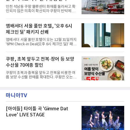
부터 2가구 지원 완료CFS는 신현초등학교, 신
인천 석남동 쿠팡 물류센터 화재를 둘러싸고 확
현북초등학교, 신현여자중학교 등 인천 서해구
인되지 않은 의혹이 확산되자 쿠팡이 반박에 나
관내 임시 대피소 3곳에서 체류해온 화재 피해
섰다. 화재 전 센터 내부에서 탄내가 났다는 주장
주민들을 대상으로 출장 청소업체 요청 접수를
에 대해서는 외부 화재 연기 유입이라고 설명했
시작했다. 현장에서 극심한 피해를 입은 지역 주
고, 2023년 같은 물류센터에서 발생한 화재에
앰배서더 서울 풀만 호텔, '오후 6시
민들의 호응 속에 CFS는 즉시 행동에 나섰다. 지
대해서도 쿠팡 입주 전 공사 과정에서 벌어진 일
난 28일 오후 전문 청소업체와
체크인 딜' 패키지 선봬
이라며 선을 그었다.쿠팡은 21일 인천 물류센터
내부에서 불이 타는 냄새가 났다는 의혹과 관련
앰배서더 서울 풀만 호텔이 오는 12월 31일까지
해 “사실무근”이라는 입장을 밝혔다.회사 측은
'6PM Check-in Deal(오후 6시 체크인 딜)' 패키
“인근에서 지난 15일 다른 회사에서 발생한 대
지를 선보인다.이번 패키지는 오후 6시 체크인
형 화재 연기가 인입돼 즉시 방재팀이 조사한 결
으로 여유로운 저녁 시간부터 호텔 스테이를 시
과 일산화탄소가 미검출됐고, 내부 문제가 아닌
작할 수 있도록 준비됐다.앰배서더 서울 풀만 호
쿠팡, 초복 앞두고 전복·장어 등 보양
것으로 확인됐다”고 설명했다.이어 “정확한 화
텔 측은 “퇴근 후 또는 주말 도심 속에서 짧지만
재 원인은 추후 조사될
수산물 70여종 할인
온전한 휴식을 원하는 고객들에게 특별한 경험
을 제공한다”고 밝혔다.패키지는 디럭스와 이그
쿠팡이 초복과 중복을 앞두고 전복을 비롯한 여
제큐티브 두 가지 타입으로 구성된다. 디럭스 패
름 보양 수산물 판매를 확대한다. 쿠팡은 오는
키지는 객실 1박(룸 온리)으로 심플한 호캉스를
20일까지 전복, 문어, 낙지, 장어 등 70여종의 수
즐길 수 있으며, 이그제큐티브 패키지는 객실 1
산물을 할인 판매한다고 8일 밝혔다.이번 행사
박과 함께 클럽 앰배서더 라운지 2인 이용, 웰니
에는 국내산 활전복과 문어, 낙지, 장어, 생물새
스 센터 사우나 2인 이용 혜택이 포함된다.특히
마니아TV
우 등이 포함됐다. 쿠팡은 올해 큰 크기의 전복
클럽 앰배서더 라운지
생산량이 늘어난 점을 반영해 주요 산지 상품을
로켓프레시 새벽배송으로 선보인다고 설명했다.
전복은 산지에서 채취한 뒤 전국으로 직송되는
[아이들] 타이틀 곡 'Gimme Dat
방식으로 운영된다. 신선도가 중요한 상품인 만
Love' LIVE STAGE
큼 이르면 다음 날 오전 배송이 가능하도록 물류
망을 활용하고 있다.쿠팡의 전복 매입량도 늘고
있다. 쿠팡에 따르면 전복 매입량은 2020년 30
톤 미만에서 2022년 140톤