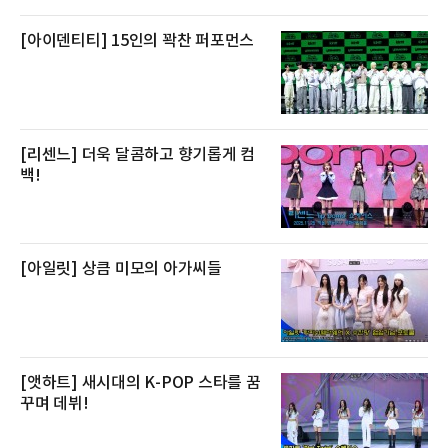
[아이덴티티] 15인의 꽉찬 퍼포먼스
[리센느] 더욱 달콤하고 향기롭게 컴
백!
[아일릿] 상큼 미모의 아가씨들
[앳하트] 새시대의 K-POP 스타를 꿈
꾸며 데뷔!