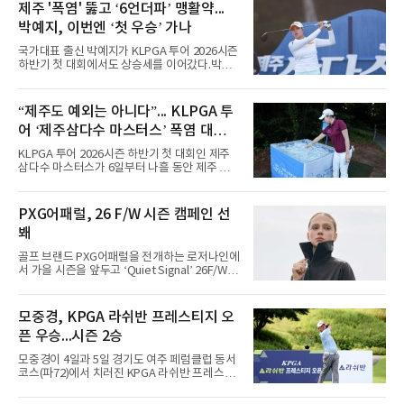
제주 '폭염' 뚫고 ‘6언더파’ 맹활약...
박예지, 이번엔 ‘첫 우승’ 가나
국가대표 출신 박예지가 KLPGA 투어 2026시즌
하반기 첫 대회에서도 상승세를 이어갔다.박예
지는 6일 제주 서귀포 테디밸리 골프앤리조트에
서 열린 KLPGA 투어 제주삼다수 마스터스 1라
운드에서 보기 없이 버디만 6개를 잡아내며 6언
“제주도 예외는 아니다”... KLPGA 투
더파 66타를 쳤다. 박예지는 서어진, 신다인과
어 ‘제주삼다수 마스터스’ 폭염 대비책
선두권을 형성했다.이날 경기가 열린 테디밸리
골프앤리조트 역시 전국적 폭염을 피해가지 못
은
KLPGA 투어 2026시즌 하반기 첫 대회인 제주
했다. 대회장의 최고 기온은 35도에 달했다. 섬
삼다수 마스터스가 6일부터 나흘 동안 제주 서
지역 특성상 습도가 높아 체감온도는 더 높게 느
귀포 테디밸리 골프앤리조트에서 열린다.최근
껴졌다.하지만 박예지는 폭염 만큼이나 매섭고
전국적 폭염으로 인해 야외 스포츠 경기 진행에
뜨거운 경기력을 선보이며 첫 우승을 향한 발판
도 차질이 생기고 있다. 프로야구의 경우 관중이
PXG어패럴, 26 F/W 시즌 캠페인 선
을 마련했다.경기 후 박예지는 “날씨가 덥고 습
의식을 잃고 쓰러지는 등 온열질환 의심 환자가
해 체력적으로 쉽지 않은 경기였지
봬
집단 발생하자 지난 5일과 6일 경기가 취소됐다.
한국여자프로골프협회(KLPGA)도 폭염 상황에
골프 브랜드 PXG어패럴을 전개하는 로저나인에
예의주시하고 있다. 대회가 열리고 있는 테디밸
서 가을 시즌을 앞두고 ‘Quiet Signal’ 26F/W
리 골프앤리조트는 6일 오후 2시 기준 33도 수준
시즌 캠페인을 선보인다고 5일 밝혔다.포문은
을 유지하고 있다. 내륙 지역 보다는 기온이 다소
베이지·그레이 톤의 스트라이프 라인업이 연다.
낮은 편이다.하지만 안전한 운영을 위해 선수와
스윙 자켓, 에센셜 스웨터, 우븐 베스트, 와이드
모중경, KPGA 라쉬반 프레스티지 오
갤러리를 대상으로 한 폭염 대응을 강화한다. 선
팬츠 등 필드와 일상의 경계를 허무는 셋업 스타
수들의 온열질환 예방을 위
픈 우승...시즌 2승
일링을 제안한다. 입체적인 레이어드를 위한 아
이템들로 구성됐다.8월에는 ‘다마스커스’ 캡슐
모중경이 4일과 5일 경기도 여주 페럼클럽 동서
을 선보인다. 매트 실버 포인트와 자카드, 엠보
코스(파72)에서 치러진 KPGA 라쉬반 프레스티
스, 톤온톤 프린트 기법의 다마스커스 올오버 패
지 오픈(총상금 1억원) 정상에 올랐다. 1, 2라운
턴을 적용했다.9월에는 ‘모스 그린’을 시즌 시그
드 합계 8언더파 136타를 적어내며 한국프로골