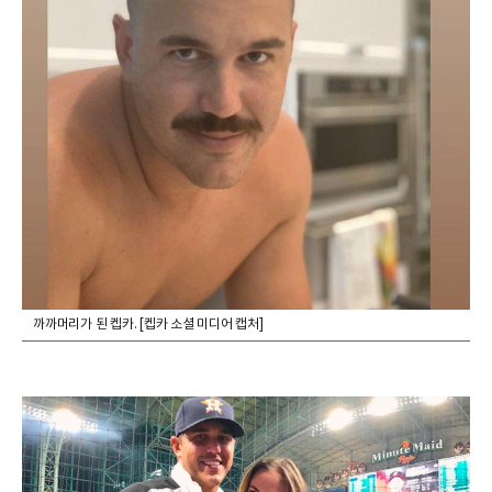
까까머리가 된 켑카. [켑카 소셜 미디어 캡처]