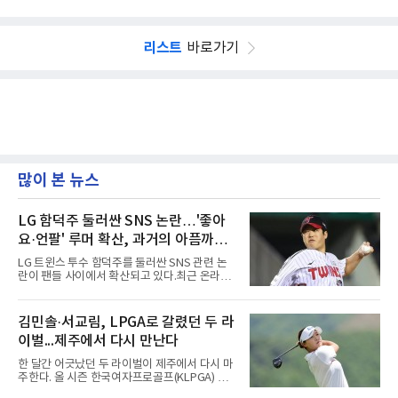
리스트
바로가기
많이 본 뉴스
LG 함덕주 둘러싼 SNS 논란…'좋아
요·언팔' 루머 확산, 과거의 아픔까지
소환됐다
LG 트윈스 투수 함덕주를 둘러싼 SNS 관련 논
란이 팬들 사이에서 확산되고 있다.최근 온라인
커뮤니티와 SNS를 중심으로 함덕주의 SNS 활
동과 관련한 여러 소문이 퍼지면서, 과거 LG 이
적 이후 겪었던 일들까지 다시 주목받고 있다.일
김민솔·서교림, LPGA로 갈렸던 두 라
각에서는 함덕주가 LG 공식 계정 '언팔' 및 관련
이벌...제주에서 다시 만난다
게시물을 정리하고 친정팀 두산 베어스 계정을
팔로우하고 두산과 관련된 흔적만 남겼다는 주
한 달간 어긋났던 두 라이벌이 제주에서 다시 마
장이 나오고 있다. 또한 상대 팀 선수의 홈런 릴
주한다. 올 시즌 한국여자프로골프(KLPGA) 투
스에 '좋아요'를 눌렀다는 이야기도 전해지고 있
어를 달구는 김민솔과 서교림이 격돌한
다.하지만 해당 행동들이 실재했는지 여부는 확