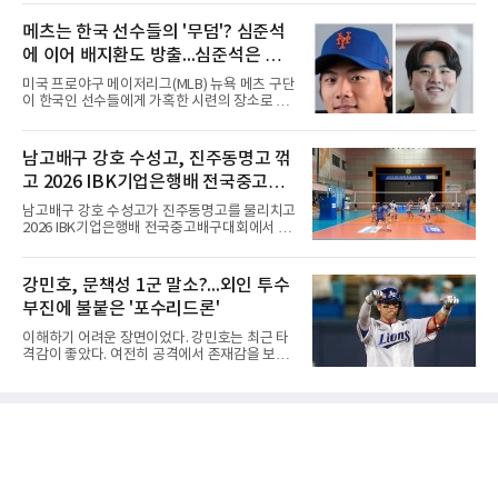
다.KLPGA 투어는 6일 제주도 서귀포시 테디 밸
인되지 않았다. 시점과 의도 역시 불분명하다. 그
리 골프 앤 리조트의 밸리·테디 코스(파72)에서
메츠는 한국 선수들의 '무덤'? 심준석
럼에도 팬들 사이에서 논란이 커진 이유는 그가
개막하는 제주삼다수 마스터스(총상금 10억원·
LG 이적 후 부상과 재활로
에 이어 배지환도 방출...심준석은 이
우승 상금 1억8천만원)로 하반기를 시작한다.두
선수의 재회 자체가 화제다. 올 시즌 3승으로 대
미 귀국, 배지환은 미국 잔류할 듯
미국 프로야구 메이저리그(MLB) 뉴욕 메츠 구단
상 포인트(313점), 상금(9억8천400만원), 평균
이 한국인 선수들에게 가혹한 시련의 장소로 전
타수(70.41타) 등 주요 부문 1위를 달리는 김민
락하고 있다. 한때 한국 야구의 미래를 이끌어갈
솔과 2승으로 뒤쫓는 서교림의 맞대결은 지난 7
대형 유망주로 기대를 모았던 투수 심준석에 이
월 5일 롯데 오픈 이후 한 달 만이다. 그동안 김민
어, 빅리그 경력을 지닌 내외야수 배지환까지 연
남고배구 강호 수성고, 진주동명고 꺾
솔이 하이원리조트 여자오픈에 나설 때 서교림
달아 뉴욕 메츠 산하 마이너리그에서 방출 통보
은 LPGA 에비앙 챔피언십에, 서교림
고 2026 IBK기업은행배 전국중고배
를 받는 아픔을 겪었다. 두 선수의 동반 이탈은
메츠 구단이 유독 한국 선수들에게 '기회의 땅'이
구대회 4강 진출
남고배구 강호 수성고가 진주동명고를 물리치고
아닌 '무덤'처럼 작용하고 있음을 방증하고 있다.
2026 IBK기업은행배 전국중고배구대회에서 18
고교 시절 시속 160km에 달하는 강속구로 큰 스
세이하 남자부 4강에 진출했다.지난 6월 2026
포트라이트를 받았던 심준석은 루키리그에서 메
한국중고배구 2차연맹전 준우승팀 수성고는 4
츠 구단으로부터 방출 조치됐다. 피츠버그 파이
일 충북 제천 대원대 민송체육관에서 열린 대회
강민호, 문책성 1군 말소?...외인 투수
리츠와 마이애미 말린스를 거쳐 메츠에 둥지를
8강전에서 진주동명고를 상대로 공격력이 호조
틀며 반등을 노렸으나
부진에 불붙은 '포수리드론'
를 보이며 세트스코어 3-1(25-19, 25-22, 21-
25, 25-23)으로 꺾었다. 인하부고도 부산동성고
이해하기 어려운 장면이었다. 강민호는 최근 타
를 맞아 뛰어난 조직력을 바탕으로 삼아 3-0(25-
격감이 좋았다. 여전히 공격에서 존재감을 보여
19, 25-19, 25-23)으로 완승을 거두고 4강에 합
주고 있었고, 특별한 부상 소식도 없었다. 그런
류했다. .한편 18세이하 여자부 4강은 중앙여고-
데 갑작스럽게 1군 엔트리에서 제외됐다. 팬들
일신여상, 광주체고-선명여고의 대결로 좁혀졌
사이에서 성적이 떨어진 주전 선수를 쉬게 하는
다. ◇4일 전적
상황도 아니고, 부상으로 빠지는 것도 아니라면
'왜 지금인가'라는 의문이 생길 수밖에 없다.특히
시점이 겹쳤다. 삼성 외국인 투수들이 잇따라 난
타를 당했고, 일부 팬들은 그 원인을 강민호의
포수 리드에서 찾기 시작했다. 이른바 '포수리드