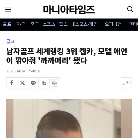
골프
야구
축구
스포츠
헬스
E스포츠·게임
오피니언
엔터
골프
남자골프 세계랭킹 3위 켑카, 모델 애인
이 깎아줘 '까까머리' 됐다
2020-04-24 17:40:18