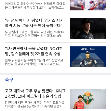
8도루를 기록 중이며 OPS는 1.151에 이른다.
런 맞불
메이저리그 최우수선수(MVP) 경쟁의 두 축이 같
15경기 중 14경기에서 안타를 만들었고 최근 7
은 그라운드에서 부딪쳤다.오타니 쇼헤이(로스
경기 연속 안타도 이어갔다.6일(한국시간) 노퍽
앤젤레스 다저스)와 피트 크로암스트롱(시카고
타이즈전에서도 4타수 3안타 2득점을 올렸다.
컵스)은 6일(한국시간) 미국 시카고 리글리필드
2-6으로 뒤진 9회말 1사에서 좌전 안타로 발판
에서 나란히 홈런 두 방씩을 주고받았다.첫 회부
'두 달 만에 다시 뛰었다' 양키스 저지
을 놓았고, 버펄로는 이 회에만 5점을 뽑아 7-6
터 불이 붙었다. 1회초 선두타자 오타니가 컵스
역전승을 거뒀다.한국에서의 성적도
복귀 시동..."올 시즌 안에 돌아온다"
선발 이마나가 쇼타를 상대로 우월 솔로 홈런을
뽑자, 1회말 크로암스트롱이 다저스 선발 에릭
두 달 넘게 그라운드를 떠나 있던 에런 저지(34·
라워를 상대로 중월 솔로 홈런으로 응수했다. 최
뉴욕 양키스)가 복귀 준비에 착수했다.MLB닷컴
근 50년간 리글리필드에서 1회 양 팀 선두타자
은 6일(한국시간) 저지가 전날 추가 검사를 받은
홈런이 함께 나온 것은 두 번째이며, 통계업체
뒤 야외 달리기와 상체 저항 운동으로 훈련 강도
엘리어스 스포츠뷰로에 따르면 그해 MVP 투표
를 높여도 된다는 허가를 받았다고 전했다.저지
'1사 만루에서 몸을 날렸다' NC 김한
10위 이내 선수끼리 이런 공방을 벌인 사례는 처
는 이날 뉴욕 양키스타디움에서 열린 세인트루
음이다.흐름은 크로암스트롱
별, 캡스플레이 첫 2개월 연속 수상
이스 카디널스전을 앞두고 야구 장비를 착용한
채 스트레칭과 조깅, 저항 밴드 훈련을 소화했
만루 위기를 지운 수비가 7월 최고의 장면으로
다. 아메리칸리그 최우수선수(MVP) 3회 수상자
뽑혔다.한국야구위원회(KBO) 사무국은 6일
인 그가 부상 이후 야외 달리기에 나선 것은 처음
2026 신한 SOL KBO리그 7월 월간 캡스플레이
이다.본인의 의지는 확고하다. 저지는 올 시즌 안
수상자로 NC 다이노스 내야수 김한별을 선정했
에 돌아오겠다며, 애초부터 최대한 빨리 복귀하
다고 밝혔다. 6월에 이어 두 달 연속 수상으로,
는 것이 계획이었고 올해를 접겠다고 생각한 적
축구
이 상 제정 이래 첫 사례다.ADT캡스가 KBO와
은 없다고 말했다.이탈은
함께 시상하는 이 상은 공식 기록위원이 승리 확
률 기여도와 수비 지수를 종합 평가해 해당 기간
최고점을 받은 수비 장면에 준다.수상 장면은 지
고교·대학서 모두 우승 맛봤다...K리그
난달 23일 서울 잠실구장에서 나왔다. NC가 7-5
1 강원, 19세 미드필더 김슬기 영입
로 앞선 8회말 1사 만루에서 김한별은 LG 트윈
스 오지환의 강한 타구에 몸을 날려 막아낸 뒤 유
강원FC가 대학 무대에서 뛰던 신인 미드필더를
격수 김주원에게 연결했다. 김주원이 1루수 블
데려왔다.강원은 6일 연세대 소속이던 김슬기
레인에게 던지며 4-6-3 병살타가 완
(19)를 영입했다고 밝혔다. 186㎝, 79㎏의 신체