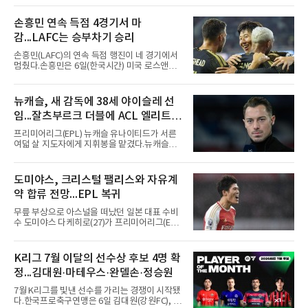
조건을 갖췄다.이력은 우승으로 채워져 있다. 수
원고 시절 주축으로 활약하며 지난해 전국고등
손흥민 연속 득점 4경기서 마
리그와 추계전국고등대회 우승에 기여했고, 올
감...LAFC는 승부차기 승리
해 연세대 진학 후에는 춘계한산대첩기대학대회
정상에 올랐다. 2024년에는 17세 이하(U-17) 대
손흥민(LAFC)의 연속 득점 행진이 네 경기에서
표팀 훈련에도 소집됐다.김슬기는 입단하게 돼
멈췄다.손흥민은 6일(한국시간) 미국 로스앤젤
기쁘고 영광이라며 프로 무대에서도 성장해 팀
레스 BMO 스타디움에서 열린 2026시즌 리그스
에 꼭 필요한 선수가 되겠다고 각오를 밝혔다.
컵 리그 페이즈 1차전 치바스 과달라하라(멕시
코)전에 선발 출전했으나 공격포인트 없이 후반
뉴캐슬, 새 감독에 38세 야이슬레 선
41분 타일러 보이드와 교체됐다. 이날 골을 넣었
임...잘츠부르크 더블에 ACL 엘리트 2
다면 공식전 5경기 연속 득점이었다. 다만 메이
저리그사커(MLS)에서 이어온 4경기 연속골 기
연패 경력
프리미어리그(EPL) 뉴캐슬 유나이티드가 서른
록은 유지된다.경기는 팽팽했다. 전반 38분 다비
여덟 살 지도자에게 지휘봉을 맡겼다.뉴캐슬은
드 마르티네스의 땅볼 크로스를 드니 부앙가가
6일(현지시간) 마티아스 야이슬레(독일) 감독 선
오른발로 마무리해 LAFC가 앞섰으나, 4분 뒤 로
임을 발표했다. 그는 스페인 라망가에서 진행 중
베르토 알바라도가 골 지역 정면에서 왼발 슈팅
인 프리시즌 캠프에 곧바로 합류했다. 구단은 유
도미야스, 크리스털 팰리스와 자유계
으로 골대 오른쪽 하단을 찔러 균형을 맞췄다.승
럽 축구계에서 가장 촉망받는 젊은 감독을 데려
부는 승부차기로 갈렸다. LAFC는
약 합류 전망...EPL 복귀
왔다고 밝혔다.이력은 이른 나이에 쌓였다. 서른
셋이던 2021년 오스트리아 레드불 잘츠부르크
무릎 부상으로 아스널을 떠났던 일본 대표 수비
사령탑에 올라 첫 시즌 리그와 컵대회를 동시에
수 도미야스 다케히로(27)가 프리미어리그(EPL)
제패했고, 구단 역사상 처음으로 팀을 유럽축구
로 돌아온다.영국 BBC는 6일(한국시간) 도미야
연맹(UEFA) 챔피언스리그 토너먼트에 올린 뒤
스가 입단 테스트를 마치고 크리스털 팰리스에
리그 2연패도 달성했다.아시아에서도 성과를 냈
자유계약(FA)으로 합류할 전망이라고 보도했다.
K리그 7월 이달의 선수상 후보 4명 확
다. 2023년 사우디아라비아 알아흘리로 옮겨
큰 틀의 계약 조건은 이미 합의됐고 구단은 개막
2024-2025시즌과 2025-2026시즌
정...김대원·마테우스·완델손·정승원
을 앞두고 영입 절차를 서두르고 있다.그의 최근
여정은 순탄치 않았다. 고질적인 무릎 부상 끝에
7월 K리그를 빛낸 선수를 가리는 경쟁이 시작됐
지난 시즌 아스널과 상호 합의로 계약을 해지했
다.한국프로축구연맹은 6일 김대원(강원FC), 마
고, 네덜란드 아약스에서 시즌 막판 8경기를 소