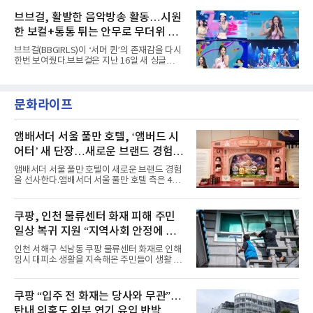
벌 오디오·음원 스트리밍 플랫폼 스포티파이에
레이스 등 언뜻 어울리지 않을 듯한 소재와 실루
서 27일 자로 누적 재생 수 2억 회를 돌파했
브브걸, 활발한 음악방송 활동…시원
엣을 거침없이 결합했다. 멤버들은 각기 다른 개
다”고 밝혔다.곡이 발표된 지 약 10개월 만이다.
성을 살린 스타일링을 선
한 보컬+통통 튀는 안무로 무더위 사
팀의 첫 번째 2억 스트리밍 곡은 동일 음반에 수
록된 ‘GO!’다. 이 노래는 공개 약 9개월 만인 지
냥
브브걸(BBGIRLS)이 ‘서머 퀸’의 존재감을 다시
난달 26일 자에 2억 고지를 밟았다. 이는 최근 5
한번 보여줬다.브브걸은 지난 16일 새 싱글
년 내 데뷔한 보이그룹의 곡 중 최단기 2억 달성
'BODY WAVE'(바디 웨이브)를 발매하고 각종 음
이며 ‘FaSHioN’이 그 다음이다.코르티스는 평
악방송에 출연했다.브브걸은 컴백 이후 Mnet
소 관심이 많은 ‘패션’을 소재로 곡을 공동 창작
'엠카운트다운'을 시작으로 KBS2 '뮤직뱅크',
했다. “내 티, 5 bucks 바지는, 만원” 등 멤버들
문화라이프
MBC '쇼! 음악중심', SBS '인기가요' 등 주요 음
의 라이프 스타일
악방송 무대에 올라 화려한 퍼포먼스를 펼쳤다.
시원한 에너지와 안정적인 라이브, 통통 튀는 매
력을 앞세워 매 무대 색다른 볼거리를 선사했다.
앰배서더 서울 풀만 호텔, ‘앰버드 시
특히 화사한 파스텔 톤의 비치웨어부터 청량한
어터’ 새 단장…새로운 브랜드 경험 선
마린룩, 햇살 아래 반짝이는 물결을 연상시키는
사
스커트, 강렬한 붉은 계열의 스타일링까지 각기
앰배서더 서울 풀만 호텔이 새로운 브랜드 경험
다른 매력을 선보였다. 브브걸은 다채로운 여름
을 선사한다.앰배서더 서울 풀만 호텔 측은 4일
패션을 완벽하게 소화하며 보
“호텔 공식 마스코트 앰버드(Ambird)의 새로운
이야기를 담은 인형 극장 콘셉트의 공간 ‘앰버드
시어터(Ambird Theater)’를 새롭게 선보인
쿠팡, 인천 물류센터 화재 피해 주민
다”고 밝혔다.앰배서더 서울 풀만 호텔은 로비
일상 복귀 지원 “지역사회 안정에 총
한편에 마련된 앰버드 존을 통해 앰버드의 세계
관을 소개해왔다. 앰버드 존은 앰버드가 우주여
력”
인천 서해구 석남동 쿠팡 물류센터 화재로 인해
행 중 수집한 다양한 굿즈를 전시한 '앰버드 플래
임시 대피소 생활을 지속해온 주민들이 생활 터
닛(Ambird Planet)과 계절별 플라워 연출로 사
전으로 돌아갈 수 있는 계기가 마련됐다. 쿠팡풀
랑받아온 ‘앰버드 가든(Ambird Garden)’으로
필먼트서비스(CFS)가 지난 28일부터 화재 피해
구성되어 있다.새 단장한 앰버드 시어터는 오페
주민을 대상으로 전문 출장 청소서비스 지원에
쿠팡 “입주 전 화재는 당사와 무관”…
라 극장을 모티브로 한 데코레이션으로 구성됐
나섬으로써 본격적인 지역사회 복구 작업이 시
다. 무대 공간 및 티켓 박스
탄내 의혹도 외부 연기 유입 반박
작된 것이다.대피소 주민 중심 청소 접수, 첫날