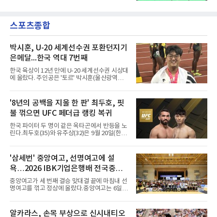
테우스(FC안양), 완델손(포항 스틸러스), 정승원
화했다. 이후 일본 대표로 월드컵에 나서 선발 2
(FC서울)을 후보로 2026시즌 7월 이달의 선수상
경기를 포함해 3경기를 뛰며 감각을 끌어올렸
팬 투표에 들어간다고 밝혔다.기록에서는 정승
다.구단의 판단은 신중했다. 크리스털 팰리스는
스포츠종합
원이 앞선다. 7월에만 5골을 몰아쳤고 18~20라
기량을 확신하면서도 부상
운드 세 경기 연속 골에 19라운드 포항전 멀티
골까지 터뜨렸다. 라운드 최우수선수(MVP) 1회,
베스트11 3회에도 이름을 올렸다.나머지 후보도
박시훈, U-20 세계선수권 포환던지기
만만치 않다. 마테우스는 안양 전 경기에 나서 3
은메달...한국 역대 7번째
골 2도움을 기록했고 19라운드 부천 원정에서 1
골 1도움으로 역전승을 이끌었다. 김대원은 강
한국 육상이 12년 만에 U-20 세계선수권 시상대
원 전 경기를 소화하며 2골 2도움을 남겼고 18라
에 올랐다. 주인공은 '토르' 박시훈(울산광역시)
운드 김천전 멀티 골로 MVP
이다.박시훈은 6일(한국시간) 미국 오리건주 유
진 헤이워드 필드에서 열린 세계육상연맹(WA)
20세 이하 세계선수권 남자 포환던지기 결선에
'8년의 공백을 지울 한 판' 최두호, 핏
서 20.31ｍ를 던져 2위에 올랐다. 우승자 알레산
불 꺾으면 UFC 페더급 랭킹 복귀
드로 보르헤스(브라질)와는 4㎝ 차이였다.기록
의 의미는 크다. 1986년 시작된 이 대회에서 한
한국 파이터 두 명이 같은 옥타곤에서 반등을 노
국이 따낸 메달은 은 1개와 동 5개뿐이다. 1992
린다.최두호(35)와 유주상(32)은 9월 20일(한국
년 이진일(800ｍ)의 은메달 이후 박재홍, 박재
시간) 미국 로스앤젤레스 크립토닷컴 아레나에
명, 정상진, 김현섭, 우상혁이 동메달을 보탰다.
서 열리는 'UFC 331: 반 vs 판토자 2'에 출전해
박시훈은 2014년 우상혁 이후 12년 만이자 역대
각각 파트리시우 핏불(39·브라질), 마이클 애즈
'삼세번' 중앙여고, 선명여고에 설
7번째 메달리스트가 됐다.승부는 막판에 갈렸
웰 주니어(25·미국)와 맞선다.최두호의 목표는 8
다. 3차 시기에서 20.31ｍ로 선
욕…2026 IBK기업은행배 전국중고
년 만의 페더급 랭킹 재진입이다. 데뷔 후 3연속
KO승으로 11위까지 올랐던 그는 2018년 7월 순
배구대회 우승
중앙여고가 세 번째 결승 맞대결 끝에 마침내 선
위에서 빠졌고, 병역을 마치고 2023년 복귀한
명여고를 꺾고 정상에 올랐다.중앙여고는 6일
뒤 1무에 이어 다시 3연속 KO승을 기록했다.상
충북 제천실내체육관에서 열린 2026 IBK기업은
대는 만만치 않다. 핏불은 현 페더급 15위이자
행배 전국중고배구대회 18세 이하 여자부 결승
벨라토르 두 체급 챔피언 출신으로 통산 37승 9
에서 선명여고를 세트스코어 3-1(13-25, 25-14,
알카라스, 손목 부상으로 신시내티오
패 중 KO 13회, 서브미션 12회, 판정 13회를 고