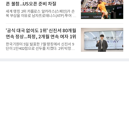
25-17, 25-10)로 물리치고 우승을 차지했다.첫
루 갖췄다. 통산 17승 중 1
픈 불참...US오픈 준비 차질
세트를 13-25로 내주며 불안하게 출발한 중앙여
고는 이후 조직력을 되찾아 2세트부터 경기 주
세계 랭킹 2위 카를로스 알카라스(스페인)가 손
도권을 완전히 장악했다. 강한 서브와 탄탄한 수
목 부상을 이유로 남자프로테니스(ATP) 투어 신
비를 앞세워 내리 세 세트를 따내며 짜릿한 역전
시내티오픈에 나서지 않기로 했다고 영국 BBC
승을 완성했다.이번 우승은 더욱 의미가 컸다. 중
와 로이터 통신 등이 6일 전했다. US오픈 타이틀
앙여고는 올해 3월 춘계연맹전과 5월 종별선수
방어 준비에 빨간불이 켜진 셈이다.8일 개막해
'공식 대국 없이도 1위' 신진서 80개월
권대회 결승에서 모두 선명여고에 패해 준우승
23일 막을 내리는 신시내티오픈은 US오픈에 앞
에 머물렀다. 그러나 세 번째
연속 정상...최정, 2개월 연속 여자 1위
서 열리는 마지막 마스터스 1000 대회다. 지난해
US오픈 챔피언인 그는 4월 바르셀로나오픈 2회
한국기원이 5일 발표한 7월 랭킹에서 신진서 9
전 기권 이후 손목 문제로 코트를 밟지 못하고 있
단이 1만402점으로 선두를 지켰다. 2위 박정환
다. 프랑스오픈 방어전도, 윔블던도 건너뛰었다.
9단(9천971점)과의 격차는 400점 이상이며, 이
대회 주최 측은 알카라스가 가능한 한 빨리 복귀
로써 80개월 연속 1위 기록을 이어갔다.특이한
하기 위해 최선을 다하고 있다는 점을 안다며 회
점은 점수 변동이 없었다는 것이다. 지난달 인공
복을 응원하고 다시 신시내티에서 만나기를 바
지능 카타고와의 대결로 화제를 모았으나 공식
란다는 뜻을 밝혔다.이제
대국 출전 기회가 없어 이전 달과 같은 점수를 유
지한 채 여유 있게 정상을 지켰다.3, 4위는 신민
준·변상일 9단이 순위 변동 없이 자리를 보전했
다. 지난 7월 농심신라면배 국내선발전을 통해
국가대표로 발탁된 안성준 9단은 다섯 계단 뛰
어 5위에 올랐다. 강동윤 9단은 한 계단 밀린 6
위, 이지현·김지석 9단은 각각 7, 8위를 유지했
다. 김명훈 9단이 세 계단