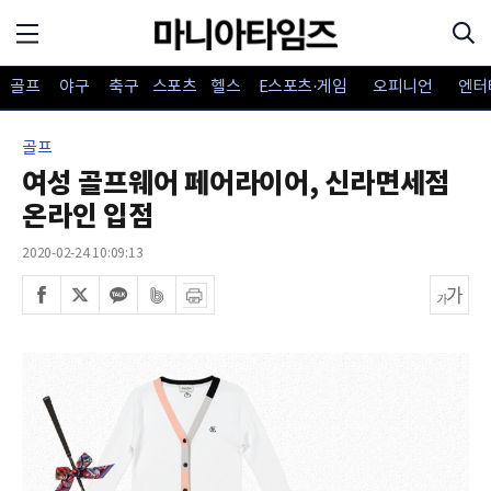
골프
야구
축구
스포츠
헬스
E스포츠·게임
오피니언
엔터
골프
여성 골프웨어 페어라이어, 신라면세점
온라인 입점
2020-02-24 10:09:13