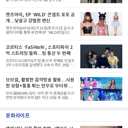
을 키워가고 있다.지난해 9월 정규 1집
팀의 아티스트와 40만 명 이상의 관객이 운집하
'AxMxP'를 발매하며 가요계에 정식 출격한
는 북미 최대 규모의 페스티벌이다.올해 ‘롤라팔
AxMxP는 데뷔 전부터 버스킹과 각종 페스티벌,
루자 시카고’에는 에스파 외에도 제니, 아이들,
공연 무대에 오르며 실전 경험을 쌓아왔다.이들
캣츠아이, EP ‘WILD’ 콘셉트 포토 공
코르티스 등 K팝 스타들이 출연진 명단에 이름
은 소속사 패밀리 콘서트를 비롯해 '뷰티풀 민트
을 올렸다.이날 에스파는
개…낯설고 강렬한 변신
라이프 2025', '2025 부산국제록페스티벌' 등 대
형 무대에 잇달아 출연해 당찬 에너지와 풋풋한
캣츠아이(KATSEYE)가 31일(한국시간) 공식 소
매력으로 음악팬들의 눈도장을 찍었다.이후
셜미디어를 통해 세 번째 EP ‘WILD(와일드)’의
AxMxP는 '카운트다운 판타지 2025-2026',
콘셉트 포토와 트랙리스트를 공개했다.‘Wild
'PEAKBOX 2025 vol.2 : 사랑·청춘·행복', '2025
heart(와일드 하트)’라는 제목이 붙은 콘셉트 포
Someday Christmas - 부산' 등 무대를 통해 안
토에는 멤버들의 본능적이고 야성적인 면모가
코르티스 ‘FaSHioN’, 스포티파이 2
정적인 실력을 입증했고, 올해 '2026 어썸뮤직
강렬하게 담겼다. 짙은 아이섀도와 푸른빛·금빛·
페스티벌', '뷰티풀 민트 라이프 2026', '2026
억 스트리밍 돌파…팀 통산 두 번째
붉은빛의 컬러 렌즈가 비현실적인 분위기를 자
아내고, 여러 원색이 불규칙하게 뒤섞인 멀티컬
코르티스(CORTIS)가 팀 통산 두 번째로 단일곡
러 헤어와 과감한 블루·블랙 립 메이크업이 낯설
2억 스트리밍을 달성했다.소속사 측은 29일 “코
고도 매혹적인 비주얼을 완성했다.스타일링 역
르티스의 데뷔 앨범 수록곡 ‘FaSHioN’이 글로
시 파격적이다. 스터드와 망사, 코르셋, 풍성한
벌 오디오·음원 스트리밍 플랫폼 스포티파이에
레이스 등 언뜻 어울리지 않을 듯한 소재와 실루
서 27일 자로 누적 재생 수 2억 회를 돌파했
브브걸, 활발한 음악방송 활동…시원
엣을 거침없이 결합했다. 멤버들은 각기 다른 개
다”고 밝혔다.곡이 발표된 지 약 10개월 만이다.
성을 살린 스타일링을 선
한 보컬+통통 튀는 안무로 무더위 사
팀의 첫 번째 2억 스트리밍 곡은 동일 음반에 수
록된 ‘GO!’다. 이 노래는 공개 약 9개월 만인 지
냥
브브걸(BBGIRLS)이 ‘서머 퀸’의 존재감을 다시
난달 26일 자에 2억 고지를 밟았다. 이는 최근 5
한번 보여줬다.브브걸은 지난 16일 새 싱글
년 내 데뷔한 보이그룹의 곡 중 최단기 2억 달성
'BODY WAVE'(바디 웨이브)를 발매하고 각종 음
이며 ‘FaSHioN’이 그 다음이다.코르티스는 평
악방송에 출연했다.브브걸은 컴백 이후 Mnet
소 관심이 많은 ‘패션’을 소재로 곡을 공동 창작
'엠카운트다운'을 시작으로 KBS2 '뮤직뱅크',
했다. “내 티, 5 bucks 바지는, 만원” 등 멤버들
문화라이프
MBC '쇼! 음악중심', SBS '인기가요' 등 주요 음
의 라이프 스타일
악방송 무대에 올라 화려한 퍼포먼스를 펼쳤다.
시원한 에너지와 안정적인 라이브, 통통 튀는 매
력을 앞세워 매 무대 색다른 볼거리를 선사했다.