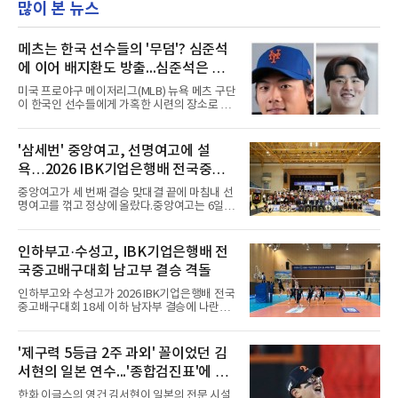
많이 본 뉴스
메츠는 한국 선수들의 '무덤'? 심준석
에 이어 배지환도 방출...심준석은 이
미 귀국, 배지환은 미국 잔류할 듯
미국 프로야구 메이저리그(MLB) 뉴욕 메츠 구단
이 한국인 선수들에게 가혹한 시련의 장소로 전
락하고 있다. 한때 한국 야구의 미래를 이끌어갈
대형 유망주로 기대를 모았던 투수 심준석에 이
어, 빅리그 경력을 지닌 내외야수 배지환까지 연
'삼세번' 중앙여고, 선명여고에 설
달아 뉴욕 메츠 산하 마이너리그에서 방출 통보
욕…2026 IBK기업은행배 전국중고
를 받는 아픔을 겪었다. 두 선수의 동반 이탈은
메츠 구단이 유독 한국 선수들에게 '기회의 땅'이
배구대회 우승
중앙여고가 세 번째 결승 맞대결 끝에 마침내 선
아닌 '무덤'처럼 작용하고 있음을 방증하고 있다.
명여고를 꺾고 정상에 올랐다.중앙여고는 6일
고교 시절 시속 160km에 달하는 강속구로 큰 스
충북 제천실내체육관에서 열린 2026 IBK기업은
포트라이트를 받았던 심준석은 루키리그에서 메
행배 전국중고배구대회 18세 이하 여자부 결승
츠 구단으로부터 방출 조치됐다. 피츠버그 파이
에서 선명여고를 세트스코어 3-1(13-25, 25-14,
인하부고·수성고, IBK기업은행배 전
리츠와 마이애미 말린스를 거쳐 메츠에 둥지를
25-17, 25-10)로 물리치고 우승을 차지했다.첫
틀며 반등을 노렸으나
국중고배구대회 남고부 결승 격돌
세트를 13-25로 내주며 불안하게 출발한 중앙여
고는 이후 조직력을 되찾아 2세트부터 경기 주
인하부고와 수성고가 2026 IBK기업은행배 전국
도권을 완전히 장악했다. 강한 서브와 탄탄한 수
중고배구대회 18세 이하 남자부 결승에 나란히
비를 앞세워 내리 세 세트를 따내며 짜릿한 역전
진출하며 우승을 놓고 맞대결을 펼치게 됐다.인
승을 완성했다.이번 우승은 더욱 의미가 컸다. 중
하부고는 5일 충북 제천실내체육관에서 열린 대
앙여고는 올해 3월 춘계연맹전과 5월 종별선수
회 남자 18세 이하부 준결승에서 남성고를 세트
'제구력 5등급 2주 과외' 꼴이었던 김
권대회 결승에서 모두 선명여고에 패해 준우승
스코어 3-1(25-17, 17-25, 25-21, 25-17)로 꺾
에 머물렀다. 그러나 세 번째
서현의 일본 연수...'종합검진표'에 불
고 결승행 티켓을 따냈다. 인하부고는 높은 공격
성공률을 앞세워 경기 주도권을 잡으며 승리를
과
한화 이글스의 영건 김서현이 일본의 전문 시설