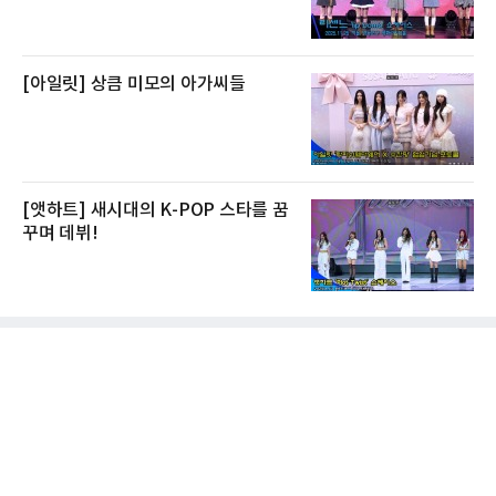
[아일릿] 상큼 미모의 아가씨들
[앳하트] 새시대의 K-POP 스타를 꿈
꾸며 데뷔!