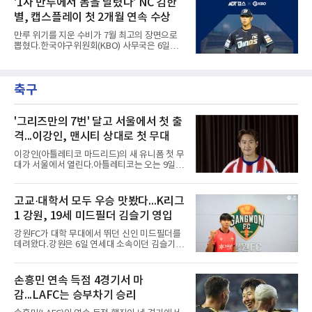
'1사 만루에서 몸을 날렸다' NC 김한
10위 이내 선수끼리 이런 공방을 벌인 사례는 처
는 이날 뉴욕 양키스타디움에서 열린 세인트루
음이다.흐름은 크로암스트롱
별, 캡스플레이 첫 2개월 연속 수상
이스 카디널스전을 앞두고 야구 장비를 착용한
채 스트레칭과 조깅, 저항 밴드 훈련을 소화했
만루 위기를 지운 수비가 7월 최고의 장면으로
다. 아메리칸리그 최우수선수(MVP) 3회 수상자
뽑혔다.한국야구위원회(KBO) 사무국은 6일
인 그가 부상 이후 야외 달리기에 나선 것은 처음
2026 신한 SOL KBO리그 7월 월간 캡스플레이
이다.본인의 의지는 확고하다. 저지는 올 시즌 안
수상자로 NC 다이노스 내야수 김한별을 선정했
에 돌아오겠다며, 애초부터 최대한 빨리 복귀하
다고 밝혔다. 6월에 이어 두 달 연속 수상으로,
는 것이 계획이었고 올해를 접겠다고 생각한 적
축구
이 상 제정 이래 첫 사례다.ADT캡스가 KBO와
은 없다고 말했다.이탈은
함께 시상하는 이 상은 공식 기록위원이 승리 확
률 기여도와 수비 지수를 종합 평가해 해당 기간
최고점을 받은 수비 장면에 준다.수상 장면은 지
'그리즈만의 7번' 달고 서울에서 첫 출
난달 23일 서울 잠실구장에서 나왔다. NC가 7-5
격...이강인, 맨시티 상대로 첫 무대
로 앞선 8회말 1사 만루에서 김한별은 LG 트윈
스 오지환의 강한 타구에 몸을 날려 막아낸 뒤 유
이강인(아틀레티코 마드리드)의 새 유니폼 첫 무
격수 김주원에게 연결했다. 김주원이 1루수 블
대가 서울에서 열린다.아틀레티코는 오는 9일
레인에게 던지며 4-6-3 병살타가 완
오후 8시 서울월드컵경기장에서 맨체스터 시티
와 2026 쿠팡플레이 시리즈 친선 경기를 치른다.
구단 소집 명단에 이강인이 포함되면서 변수가
고교·대학서 모두 우승 맛봤다...K리그
없는 한 그의 첫 출격은 서울이 된다.등번호부터
1 강원, 19세 미드필더 김슬기 영입
무게가 실렸다. 이강인은 첫 경기부터 7번을 단
다. 2010년대 팀의 전성기를 이끈 앙투안 그리즈
강원FC가 대학 무대에서 뛰던 신인 미드필더를
만이 달았던 번호다.합류 과정은 순탄치 않았다.
데려왔다.강원은 6일 연세대 소속이던 김슬기
스페인으로 건너가려던 그는 병역 특례 행정 절
(19)를 영입했다고 밝혔다. 186㎝, 79㎏의 신체
차 문제로 출국이 미뤄졌고, 국내에서 홀로 훈련
조건을 갖췄다.이력은 우승으로 채워져 있다. 수
해 왔다. 6일 입국하는 동료들과 처음 대면한 뒤
원고 시절 주축으로 활약하며 지난해 전국고등
손흥민 연속 득점 4경기서 마
짧게 호흡을 맞춰 경기에 나선다.역할도 관심사
리그와 추계전국고등대회 우승에 기여했고, 올
다. 유려한 탈압박과
감...LAFC는 승부차기 승리
해 연세대 진학 후에는 춘계한산대첩기대학대회
정상에 올랐다. 2024년에는 17세 이하(U-17) 대