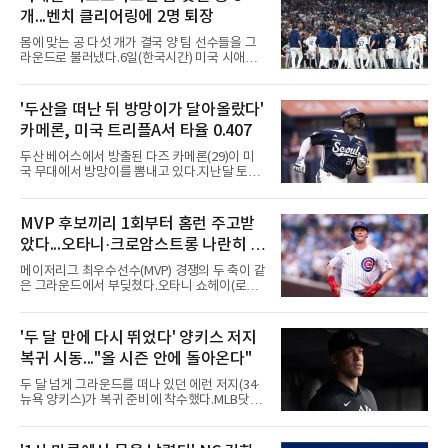
개...벤치 클리어링에 2명 퇴장
몸에 맞는 공 다섯 개가 결국 양 팀 선수들을 그
라운드로 불러냈다.6일(한국시간) 미국 시애틀
T모바일 파크에서 열린 시애틀 매리너스와 디트
로이트 타이거스의 경기에서 벤치 클리어링이
벌어졌다. 난투극으로 번지지는 않았으나 좌완
'두산을 떠난 뒤 방망이가 달아올랐다'
게이브 스파이어와 댄 윌슨 시애틀 감독이 퇴장
카메론, 미국 트리플A서 타율 0.407
당했다.발단은 선발이었다. 시애틀 브라이언 우
가 디트로이트 타자를 세 차례 맞혔다. 다만 팔꿈
두산 베어스에서 방출된 다즈 카메론(29)이 미
치 보호대에 맞거나 변화구에 발이 스치는 수준
국 무대에서 방망이를 뽐내고 있다.지난달 토론
이어서 치명적이지는 않았다.분위기는 그다음에
토 블루제이스와 마이너리그 계약을 맺은 카메
달라졌다. 우에 이어 등판한 스파이어가 우타자
론은 루키리그 2경기를 거쳐 트리플A 버펄로 바
글라이버 토레스의 몸쪽 빠른 볼로 왼쪽 넓적다
이슨스로 승격한 뒤 연일 뜨거운 타격감을 보이
MVP 후보끼리 1회부터 홈런 주고받
리를 맞혔다. 토레스와 시애틀 포수 칼 롤리가 말
고 있다.수치가 압도적이다. 트리플A 15경기에
을 주고받자 AJ 힌치 디
았다...오타니·크로암스트롱 나란히 홈
서 타율 0.407(54타수 22안타), 2홈런, 10타점,
8도루를 기록 중이며 OPS는 1.151에 이른다.
런 맞불
메이저리그 최우수선수(MVP) 경쟁의 두 축이 같
15경기 중 14경기에서 안타를 만들었고 최근 7
은 그라운드에서 부딪쳤다.오타니 쇼헤이(로스
경기 연속 안타도 이어갔다.6일(한국시간) 노퍽
앤젤레스 다저스)와 피트 크로암스트롱(시카고
타이즈전에서도 4타수 3안타 2득점을 올렸다.
컵스)은 6일(한국시간) 미국 시카고 리글리필드
2-6으로 뒤진 9회말 1사에서 좌전 안타로 발판
에서 나란히 홈런 두 방씩을 주고받았다.첫 회부
'두 달 만에 다시 뛰었다' 양키스 저지
을 놓았고, 버펄로는 이 회에만 5점을 뽑아 7-6
터 불이 붙었다. 1회초 선두타자 오타니가 컵스
역전승을 거뒀다.한국에서의 성적도
복귀 시동..."올 시즌 안에 돌아온다"
선발 이마나가 쇼타를 상대로 우월 솔로 홈런을
뽑자, 1회말 크로암스트롱이 다저스 선발 에릭
두 달 넘게 그라운드를 떠나 있던 에런 저지(34·
라워를 상대로 중월 솔로 홈런으로 응수했다. 최
뉴욕 양키스)가 복귀 준비에 착수했다.MLB닷컴
근 50년간 리글리필드에서 1회 양 팀 선두타자
은 6일(한국시간) 저지가 전날 추가 검사를 받은
홈런이 함께 나온 것은 두 번째이며, 통계업체
뒤 야외 달리기와 상체 저항 운동으로 훈련 강도
엘리어스 스포츠뷰로에 따르면 그해 MVP 투표
를 높여도 된다는 허가를 받았다고 전했다.저지