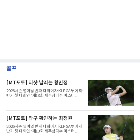
골프
[MT포토] 티샷 날리는 황민정
2026시즌 열여덟 번째 대회이자 KLPGA투어 하
반기 첫 대회인 ‘제13회 제주삼다수 마스터
스’(총상금 10억 원, 우승상금 1억 8천만 원)가
제주도 서귀포시에 위치한 테디밸리 골프앤리조
트(파72/6,767야드)에서 열리고 있다.6일 현재
1라운드 경기가 펼쳐지고 있다.황민정이 16번
[MT포토] 타구 확인하는 최정원
홀에서 경기하고 있다.
2026시즌 열여덟 번째 대회이자 KLPGA투어 하
반기 첫 대회인 ‘제13회 제주삼다수 마스터
스’(총상금 10억 원, 우승상금 1억 8천만 원)가