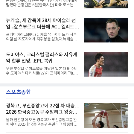
손흥민(LAFC)의 연속 득점 행진이 네 경기에서
표팀 훈련에도 소집됐다.김슬기는 입단하게 돼
멈췄다.손흥민은 6일(한국시간) 미국 로스앤젤
기쁘고 영광이라며 프로 무대에서도 성장해 팀
레스 BMO 스타디움에서 열린 2026시즌 리그스
에 꼭 필요한 선수가 되겠다고 각오를 밝혔다.
컵 리그 페이즈 1차전 치바스 과달라하라(멕시
코)전에 선발 출전했으나 공격포인트 없이 후반
뉴캐슬, 새 감독에 38세 야이슬레 선
41분 타일러 보이드와 교체됐다. 이날 골을 넣었
임...잘츠부르크 더블에 ACL 엘리트 2
다면 공식전 5경기 연속 득점이었다. 다만 메이
저리그사커(MLS)에서 이어온 4경기 연속골 기
연패 경력
프리미어리그(EPL) 뉴캐슬 유나이티드가 서른
록은 유지된다.경기는 팽팽했다. 전반 38분 다비
여덟 살 지도자에게 지휘봉을 맡겼다.뉴캐슬은
드 마르티네스의 땅볼 크로스를 드니 부앙가가
6일(현지시간) 마티아스 야이슬레(독일) 감독 선
오른발로 마무리해 LAFC가 앞섰으나, 4분 뒤 로
임을 발표했다. 그는 스페인 라망가에서 진행 중
베르토 알바라도가 골 지역 정면에서 왼발 슈팅
인 프리시즌 캠프에 곧바로 합류했다. 구단은 유
도미야스, 크리스털 팰리스와 자유계
으로 골대 오른쪽 하단을 찔러 균형을 맞췄다.승
럽 축구계에서 가장 촉망받는 젊은 감독을 데려
부는 승부차기로 갈렸다. LAFC는
약 합류 전망...EPL 복귀
왔다고 밝혔다.이력은 이른 나이에 쌓였다. 서른
셋이던 2021년 오스트리아 레드불 잘츠부르크
무릎 부상으로 아스널을 떠났던 일본 대표 수비
사령탑에 올라 첫 시즌 리그와 컵대회를 동시에
수 도미야스 다케히로(27)가 프리미어리그(EPL)
제패했고, 구단 역사상 처음으로 팀을 유럽축구
로 돌아온다.영국 BBC는 6일(한국시간) 도미야
연맹(UEFA) 챔피언스리그 토너먼트에 올린 뒤
스가 입단 테스트를 마치고 크리스털 팰리스에
리그 2연패도 달성했다.아시아에서도 성과를 냈
자유계약(FA)으로 합류할 전망이라고 보도했다.
다. 2023년 사우디아라비아 알아흘리로 옮겨
스포츠종합
큰 틀의 계약 조건은 이미 합의됐고 구단은 개막
2024-2025시즌과 2025-2026시즌
을 앞두고 영입 절차를 서두르고 있다.그의 최근
여정은 순탄치 않았다. 고질적인 무릎 부상 끝에
지난 시즌 아스널과 상호 합의로 계약을 해지했
경복고, 부산중앙고에 22점 차 대승…
고, 네덜란드 아약스에서 시즌 막판 8경기를 소
2026 한국중고농구 주말리그 왕중왕
화했다. 이후 일본 대표로 월드컵에 나서 선발 2
전 첫 승 신고
경기를 포함해 3경기를 뛰며 감각을 끌어올렸
올해 전관왕에 오른 경복고가 부산중앙고를 완
다.구단의 판단은 신중했다. 크리스털 팰리스는
파하며 2026 한국중고농구 주말리그 왕중왕전
기량을 확신하면서도 부상
첫 경기를 승리로 장식했다.경복고는 6일 전남
해남 우슬체육관에서 열린 대회 남고부 예선리