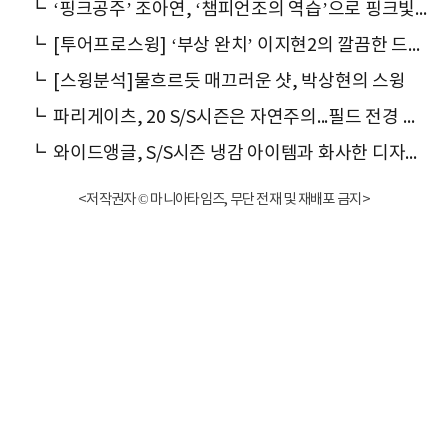
┗
‘핑크공주’ 조아연, ‘챔피언조의 역습’으로 핑크빛 예고
┗
[투어프로스윙] ‘부상 완치’ 이지현2의 깔끔한 드라이버 스윙
┗
[스윙분석]물흐르듯 매끄러운 샷, 박상현의 스윙
┗
파리게이츠, 20 S/S시즌은 자연주의...필드 전경 담은 패턴 공개
┗
와이드앵글, S/S시즌 냉감 아이템과 화사한 디자인 강화
<저작권자 © 마니아타임즈, 무단 전재 및 재배포 금지>