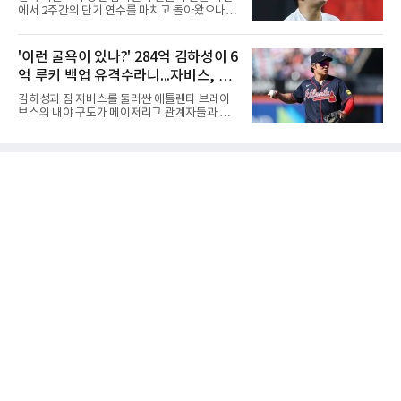
거뒀다.수성고도 준결승에서 속초고를 상대로
에서 2주간의 단기 연수를 마치고 돌아왔으나,
안정된 조직력을 바탕으로 3-1(25-23, 25-16,
실전 마운드에서 여전히 극심한 제구 난조를 노
22-25, 25-19) 승리를 거두며 결승에 합류했다.
출하며 야구 팬들과 전문가들 사이에 씁쓸한 뒷
치열한 승부 속에서도 공수 균형을 유지한 수성
맛을 남기고 있다.출국 당시만 해도 선수의 고질
'이런 굴욕이 있나?' 284억 김하성이 6
고는 인하부고와 우승을 다툴 기회를 잡았다.여
적인 제구 문제를 해결할 특효약이 될 것처럼 포
자 18세 이하부에서는 중앙여고
억 루키 백업 유격수라니...자비스, 수
장되었던 이번 연수는, 뚜껑을 열어보니 '제구력
5등급에게 2주짜리 족집게 과외를 붙여 1등급을
비도 김하성보다 한 수 위 평가
김하성과 짐 자비스를 둘러싼 애틀랜타 브레이
기대한 꼴'이었다는 냉정한 평가를 피하기 어렵
브스의 내야 구도가 메이저리그 관계자들과 야
게 됐다.야구에서 투수의 제구력은 오랜 시간 투
구 팬들 사이에서 뜨거운 화두로 떠오르고 있다.
구폼을 반복하며 몸에 새겨진 일종의 근육 기억
막대한 부와 명예를 안고 합류한 고액 연봉자 김
과 밸런스의 산물이다. 릴리스 포인트의 미세한
하성이 주전 경쟁에서 밀려나는 이변이 연출되
오차나 하체 활용의 불균형은 수백, 수천 번의
고 있기 때문이다.스토브리그 당시 대형 계약을
교정 훈련과 실전 피드
체결하며 팀의 공수 핵심 자원으로 기대를 모았
던 김하성은 올 시즌 잦은 부상과 타격 부진이 겹
치면서 기대에 미치지 못하는 성적을 남겼다. 메
이저리그 시장에서 가치를 인정받으며 2천만 달
러(약 284억 원)에 달하는 거액의 연봉을 수령하
는 베테랑임에도 불구하고, 현재 팀 내 입지가
급격히 흔들리는 모양새다.반면 약 42만 달러(6
억 원)의 계약을 맺고 빅