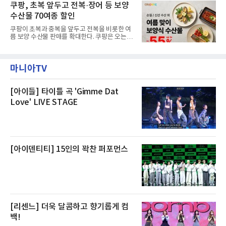
작할 수 있도록 준비됐다.앰배서더 서울 풀만 호
쿠팡, 초복 앞두고 전복·장어 등 보양
것으로 확인됐다”고 설명했다.이어 “정확한 화
텔 측은 “퇴근 후 또는 주말 도심 속에서 짧지만
재 원인은 추후 조사될
수산물 70여종 할인
온전한 휴식을 원하는 고객들에게 특별한 경험
을 제공한다”고 밝혔다.패키지는 디럭스와 이그
쿠팡이 초복과 중복을 앞두고 전복을 비롯한 여
제큐티브 두 가지 타입으로 구성된다. 디럭스 패
름 보양 수산물 판매를 확대한다. 쿠팡은 오는
키지는 객실 1박(룸 온리)으로 심플한 호캉스를
20일까지 전복, 문어, 낙지, 장어 등 70여종의 수
즐길 수 있으며, 이그제큐티브 패키지는 객실 1
산물을 할인 판매한다고 8일 밝혔다.이번 행사
박과 함께 클럽 앰배서더 라운지 2인 이용, 웰니
에는 국내산 활전복과 문어, 낙지, 장어, 생물새
스 센터 사우나 2인 이용 혜택이 포함된다.특히
마니아TV
우 등이 포함됐다. 쿠팡은 올해 큰 크기의 전복
클럽 앰배서더 라운지
생산량이 늘어난 점을 반영해 주요 산지 상품을
로켓프레시 새벽배송으로 선보인다고 설명했다.
전복은 산지에서 채취한 뒤 전국으로 직송되는
[아이들] 타이틀 곡 'Gimme Dat
방식으로 운영된다. 신선도가 중요한 상품인 만
Love' LIVE STAGE
큼 이르면 다음 날 오전 배송이 가능하도록 물류
망을 활용하고 있다.쿠팡의 전복 매입량도 늘고
있다. 쿠팡에 따르면 전복 매입량은 2020년 30
톤 미만에서 2022년 140톤
[아이덴티티] 15인의 꽉찬 퍼포먼스
[리센느] 더욱 달콤하고 향기롭게 컴
백!