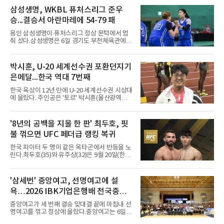
그 H조 1차전에서 부산중앙고를 98-76으로 제
삼성생명, WKBL 퓨처스리그 준우
압했다. 박지오가 26점, 김호원이 22점, 정우진
승...결승서 아란마레에 54-79 패
이 19점을 올리는 등 삼각편대의 고른 활약이 승
리를 이끌었다.경복고는 경기 초반부터 박지오
용인 삼성생명이 퓨처스리그 정상 문턱에서 멈
와 김호원의 내·외곽포가 고르게 터지며 주도권
춰 섰다.삼성생명은 6일 경기도 부천체육관에서
을 잡았다. 전반을 40-34로 앞선 경복고는 후반
열린 2026 티켓링크 WKBL 퓨처스리그 결승에
들어 높은 야투 성공률을 앞세워 점수 차를 더욱
서 일본여자프로농구 2부 리그 아란마레에 54-
벌렸고, 결국 22점 차 완승으로 경기를 마무리했
79로 졌다. 이다연이 14점을 넣었으나 20점 9리
박시훈, U-20 세계선수권 포환던지기
다.B조에서는 용산고가 안양고를 98-71로 꺾고
바운드를 기록한 바이 쿰바 디야산을 앞세운 상
대회 2연승을 달렸다.한편 남중
은메달...한국 역대 7번째
대를 넘지 못했다.이번 대회에 처음 출전한 아란
마레는 조별리그부터 결승까지 6전 전승을 거뒀
한국 육상이 12년 만에 U-20 세계선수권 시상대
고, 디야산이 최우수선수(MVP)로 뽑혔다.
에 올랐다. 주인공은 '토르' 박시훈(울산광역시)
이다.박시훈은 6일(한국시간) 미국 오리건주 유
진 헤이워드 필드에서 열린 세계육상연맹(WA)
20세 이하 세계선수권 남자 포환던지기 결선에
'8년의 공백을 지울 한 판' 최두호, 핏
서 20.31ｍ를 던져 2위에 올랐다. 우승자 알레산
불 꺾으면 UFC 페더급 랭킹 복귀
드로 보르헤스(브라질)와는 4㎝ 차이였다.기록
의 의미는 크다. 1986년 시작된 이 대회에서 한
한국 파이터 두 명이 같은 옥타곤에서 반등을 노
국이 따낸 메달은 은 1개와 동 5개뿐이다. 1992
린다.최두호(35)와 유주상(32)은 9월 20일(한국
년 이진일(800ｍ)의 은메달 이후 박재홍, 박재
시간) 미국 로스앤젤레스 크립토닷컴 아레나에
명, 정상진, 김현섭, 우상혁이 동메달을 보탰다.
서 열리는 'UFC 331: 반 vs 판토자 2'에 출전해
박시훈은 2014년 우상혁 이후 12년 만이자 역대
각각 파트리시우 핏불(39·브라질), 마이클 애즈
'삼세번' 중앙여고, 선명여고에 설
7번째 메달리스트가 됐다.승부는 막판에 갈렸
웰 주니어(25·미국)와 맞선다.최두호의 목표는 8
다. 3차 시기에서 20.31ｍ로 선
욕…2026 IBK기업은행배 전국중고
년 만의 페더급 랭킹 재진입이다. 데뷔 후 3연속
KO승으로 11위까지 올랐던 그는 2018년 7월 순
배구대회 우승
중앙여고가 세 번째 결승 맞대결 끝에 마침내 선
위에서 빠졌고, 병역을 마치고 2023년 복귀한
명여고를 꺾고 정상에 올랐다.중앙여고는 6일
뒤 1무에 이어 다시 3연속 KO승을 기록했다.상
충북 제천실내체육관에서 열린 2026 IBK기업은
대는 만만치 않다. 핏불은 현 페더급 15위이자