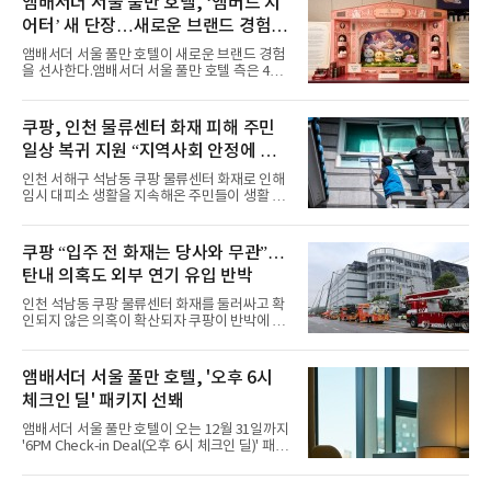
앰배서더 서울 풀만 호텔, ‘앰버드 시
특히 화사한 파스텔 톤의 비치웨어부터 청량한
어터’ 새 단장…새로운 브랜드 경험 선
마린룩, 햇살 아래 반짝이는 물결을 연상시키는
사
스커트, 강렬한 붉은 계열의 스타일링까지 각기
앰배서더 서울 풀만 호텔이 새로운 브랜드 경험
다른 매력을 선보였다. 브브걸은 다채로운 여름
을 선사한다.앰배서더 서울 풀만 호텔 측은 4일
패션을 완벽하게 소화하며 보
“호텔 공식 마스코트 앰버드(Ambird)의 새로운
이야기를 담은 인형 극장 콘셉트의 공간 ‘앰버드
시어터(Ambird Theater)’를 새롭게 선보인
쿠팡, 인천 물류센터 화재 피해 주민
다”고 밝혔다.앰배서더 서울 풀만 호텔은 로비
일상 복귀 지원 “지역사회 안정에 총
한편에 마련된 앰버드 존을 통해 앰버드의 세계
관을 소개해왔다. 앰버드 존은 앰버드가 우주여
력”
인천 서해구 석남동 쿠팡 물류센터 화재로 인해
행 중 수집한 다양한 굿즈를 전시한 '앰버드 플래
임시 대피소 생활을 지속해온 주민들이 생활 터
닛(Ambird Planet)과 계절별 플라워 연출로 사
전으로 돌아갈 수 있는 계기가 마련됐다. 쿠팡풀
랑받아온 ‘앰버드 가든(Ambird Garden)’으로
필먼트서비스(CFS)가 지난 28일부터 화재 피해
구성되어 있다.새 단장한 앰버드 시어터는 오페
주민을 대상으로 전문 출장 청소서비스 지원에
쿠팡 “입주 전 화재는 당사와 무관”…
라 극장을 모티브로 한 데코레이션으로 구성됐
나섬으로써 본격적인 지역사회 복구 작업이 시
다. 무대 공간 및 티켓 박스
탄내 의혹도 외부 연기 유입 반박
작된 것이다.대피소 주민 중심 청소 접수, 첫날
부터 2가구 지원 완료CFS는 신현초등학교, 신
인천 석남동 쿠팡 물류센터 화재를 둘러싸고 확
현북초등학교, 신현여자중학교 등 인천 서해구
인되지 않은 의혹이 확산되자 쿠팡이 반박에 나
관내 임시 대피소 3곳에서 체류해온 화재 피해
섰다. 화재 전 센터 내부에서 탄내가 났다는 주장
주민들을 대상으로 출장 청소업체 요청 접수를
에 대해서는 외부 화재 연기 유입이라고 설명했
시작했다. 현장에서 극심한 피해를 입은 지역 주
고, 2023년 같은 물류센터에서 발생한 화재에
앰배서더 서울 풀만 호텔, '오후 6시
민들의 호응 속에 CFS는 즉시 행동에 나섰다. 지
대해서도 쿠팡 입주 전 공사 과정에서 벌어진 일
난 28일 오후 전문 청소업체와
체크인 딜' 패키지 선봬
이라며 선을 그었다.쿠팡은 21일 인천 물류센터
내부에서 불이 타는 냄새가 났다는 의혹과 관련
앰배서더 서울 풀만 호텔이 오는 12월 31일까지
해 “사실무근”이라는 입장을 밝혔다.회사 측은
'6PM Check-in Deal(오후 6시 체크인 딜)' 패키
“인근에서 지난 15일 다른 회사에서 발생한 대
지를 선보인다.이번 패키지는 오후 6시 체크인
형 화재 연기가 인입돼 즉시 방재팀이 조사한 결
으로 여유로운 저녁 시간부터 호텔 스테이를 시
과 일산화탄소가 미검출됐고, 내부 문제가 아닌