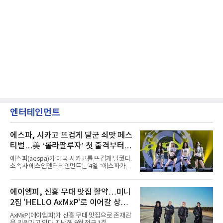
엔터테인먼트
에스파, 시카고 뜨겁게 달군 쇠맛 페스
티벌…美 ‘롤라팔루자’ 첫 출격부터
증명한 존재감
에스파(aespa)가 미국 시카고를 뜨겁게 달궜다.
소속사 에스엠엔터테인먼트는 4일 “에스파가
지난 2일(현지 시간) 미국 시카고 그랜트 파크에
서 열린 ‘롤라팔루자 시카고’(Lollapalooza
Chicago)의 알리안츠 스테이지에 올랐다”며
에이엠피, 신흥 무대 맛집 활약…미니
“총 14곡으로 구성된 세트리스트를 선사, 데뷔 7
2집 'HELLO AxMxP'로 이어갈 상승
년 차다운 노련한 무대 매너와 파워풀한 에너지
로 현장의 분위기를 압도했다”고 밝혔다.1991
세
AxMxP(에이엠피)가 신흥 무대 맛집으로 존재감
년 시작된 ‘롤라팔루자’는 8개 스테이지, 170여