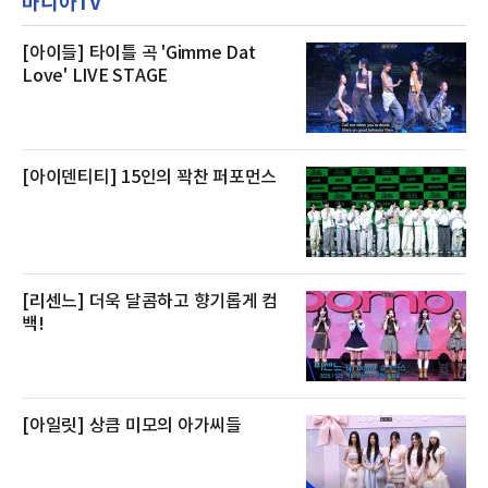
마니아TV
텔 측은 “퇴근 후 또는 주말 도심 속에서 짧지만
재 원인은 추후 조사될
온전한 휴식을 원하는 고객들에게 특별한 경험
을 제공한다”고 밝혔다.패키지는 디럭스와 이그
제큐티브 두 가지 타입으로 구성된다. 디럭스 패
[아이들] 타이틀 곡 'Gimme Dat
키지는 객실 1박(룸 온리)으로 심플한 호캉스를
Love' LIVE STAGE
즐길 수 있으며, 이그제큐티브 패키지는 객실 1
박과 함께 클럽 앰배서더 라운지 2인 이용, 웰니
스 센터 사우나 2인 이용 혜택이 포함된다.특히
클럽 앰배서더 라운지
[아이덴티티] 15인의 꽉찬 퍼포먼스
[리센느] 더욱 달콤하고 향기롭게 컴
백!
[아일릿] 상큼 미모의 아가씨들