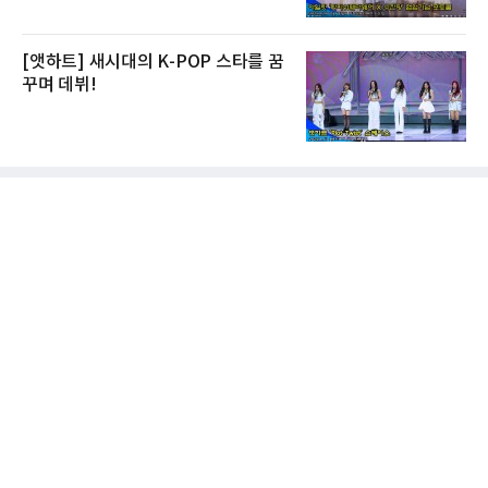
[앳하트] 새시대의 K-POP 스타를 꿈
꾸며 데뷔!