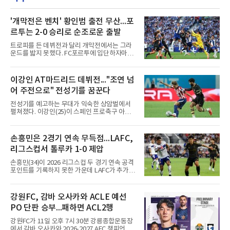
건을 갖추게 된다.메이저리그 구단 입장에서 아
시아 투수를 영입할 때 가장 큰 부담 중 하나는
원소속 구단에 지불해야 하는 포스팅비다.하지
'개막전은 벤치' 황인범 출전 무산...포
만 원태인은 이 포스팅 비용이 전혀 발생하지 않
르투는 2-0 승리로 순조로운 출발
는 완전한 FA이기 때문에, 구단들은 이적료로
나갈 예산을 고스란히 선수 연봉이나 계약금에
트로피를 든 데뷔전과 달리 개막전에서는 그라
집중할 수 있는 절대적인 재정적 이점을 누리게
운드를 밟지 못했다. FC포르투에 입단하자마자
된다.여기에 과거 메이저리그
슈퍼컵 우승을 경험했던 국가대표 미드필더 황
인범(29)이 정규리그 개막전에서는 벤치를 지켰
다.포르투는 10일(한국시간) 포르투갈 포르투의
이강인 AT마드리드 데뷔전..."조연 넘
이스타디우 두 드라강에서 열린 알베르카와의
어 주전으로" 전성기를 꿈꾼다
2026-2027 포르투갈 프리메이라리가 1라운드
홈 경기에서 2-0으로 이겼다. 두 골 모두 페널티
전성기를 예고하는 무대가 익숙한 상암벌에서
킥에서 나왔다. 전반 9분 안드레 실바가 상대 골
펼쳐졌다. 이강인(25)이 스페인 프로축구 아틀
키퍼의 반칙으로 얻은 페널티킥을 직접 성공시
레티코 마드리드(AT마드리드) 데뷔전을 한국 팬
켰고, 전반 44분에는 가브리 베이가가 또 한 번
들 앞에서 화려하게 치렀다.9일 서울월드컵경기
의 페널티킥을 침착하게 마무리했다.이로써 지
장에서 열린 AT마드리드와 맨체스터 시티(맨시
손흥민은 2경기 연속 무득점...LAFC,
난 시즌 챔피언 포르투는 리그 2연패이자 통산
티)의 2026 쿠팡플레이 시리즈 친선경기는 사실
32번째 우승을 향한 첫발을 기분 좋
리그스컵서 톨루카 1-0 제압
상 이강인을 위한 거대한 입단식이었다. 킥오프
3시간여 전부터 경기장 주변은 팬들로 북적였
손흥민(34)이 2026 리그스컵 두 경기 연속 공격
고, 그의 영문 이름과 새 등번호 '7'이 박힌 붉은
포인트를 기록하지 못한 가운데 LAFC가 추가시
줄무늬 유니폼이 유독 눈에 띄었다. 경기장에는
간 결승골로 승리했다.손흥민은 9일 낮(한국시
5만78명이 들어찼다.주인공은 벤치에서부터 존
간) 미국 로스앤젤레스 BMO 스타디움에서 열린
재감을 드러냈다. 킥오프 10분 전 손을 흔들며
멕시코 리가 MX 톨루카와의 조별리그 2차전에
강원FC, 감바 오사카와 ACLE 예선
등장하자 환호가 터졌고, 전반 막판 호르헤 도밍
최전방 공격수로 선발 출전했으나 슈팅 없이 후
게스의 선제골 때보다 벤치에서
PO 단판 승부...패하면 ACL2행
반 23분 주드 테리와 교체됐다. 북중미 월드컵
이후 MLS 4경기 연속 골을 넣었던 그는 지난 6
강원FC가 11일 오후 7시 30분 강릉종합운동장
일 치바스 과달라하라전에 이어 침묵했다.전반
에서 감바 오사카와 2026-2027 AFC 챔피언스