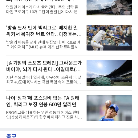
신주 밀워키 아메리칸패밀리필드에서 열린 미네
소타 트윈스전에 선발로 나서 6이닝 9탈삼진 3
멈췄던 레이스가 다시 굴러간다. '폭염 방학'을
실점을 기록했다. 3회 첫 타자 앨런 로든을 헛스
마친 프로야구 10개 구단이 출발선에 다시 섰다.
윙 삼진으로 처리하며 시즌 200번째 삼진을 잡
극한 폭염으로 지난 5일 중단됐던 2026 신한
았다.기록의 무게가 남다르다. 그는 129⅓이닝
SOL KBO리그는 11일 전국 5개 구장 경기를 시
만에 200탈삼진에 도달해 밀워키 구단 최소 이
작으로 일정을 이어간다. 국제종합대회 대표 파
'방출 닷새 만에 빅리그로' 배지환 밀
닝 신기록을 세웠다. MLB닷컴이 엘리어스 스포
견을 제외하면 정규리그가 다른 사유로 멈춘 것
츠뷰로 자료를 인용해 소개한 바에
워키서 복귀전 번트 안타...이정후는
은 코로나19 집단 감염을 겪은 2021년 7월 이후
5년 만이자 역대 두 번째다. KBO 사무국은 더위
타율 2할대로
방출의 아픔을 닷새 만에 뒤집었다. 미국프로야
가 최고조에 이른 5∼9일 25경기를 전면 취소하
구 메이저리그(MLB) 뉴욕 메츠 산하 트리플A에
고 9월 이후 일정을 다시 편성해 치르기로 했다.
서 지난 5일 방출됐던 배지환이 밀워키 브루어
변화도 있다. 9월 6일까지 모든 경기는 요일과
스 이적과 동시에 빅리그에 복귀했다.배지환은
상관없이 오후 7시에 시작하며, 더위가 일찍 가
10일(한국시간) 미국 위스콘신주 밀워키 아메리
[김기철의 스포츠 브레인] 그라운드가
시면 경기 시간은 예전으로 돌아갈 수 있다.선수
칸패밀리필드에서 열린 미네소타 트윈스전에 밀
들에게는 올해 세 번째 출발이
비어야, 뇌가 다시 뛴다...이일대로(以
워키 유니폼을 입고 나섰다. 구단은 이날 마이너
리그 계약한 배지환을 26인 로스터에 올렸다고
逸待勞)의 지혜
지난 수요일부터 엿새째, 야구장이 조용하다. 낮
발표했다.복귀 무대에서 결과도 나왔다. 3-3으
최고 40도에 육박하는 극한 폭염 속에 프로야구
로 맞선 7회초 2루 대수비로 들어간 그는 7회말
경기가 닷새 연속 취소되었고, 응원의 열기로 가
첫 타석에서 재치 있는 1루수 앞 번트 안타로 출
득차야 할 관중석은 텅 비었다. 리그 전체가 이렇
루했다. 지난해까지 피츠버그 파이리츠에서 4년
게 며칠씩 통째로 멈춘 것은 매우 이례적인 일이
나이 '깡패'에 포스팅비 없는 FA 원태
연속 빅리그를 누볐던 그의 올 시즌 첫 안타였다.
다. 문밖을 나서면 거리는 사우나 한증막이고 10
9회말 무사 1루에서도 보내
인, 빅리그 보장 연봉 600만 달러면
여 분 걷기도 힘들고 머리도 멍해지는 날이 계속
되었다. 내일부터는 다시 함성이 돌아오겠지만,
도장 찍어야...샌디에이고 유력
KBO리그를 대표하는 우완 정통파 에이스 원태
지금 이 침묵은 승리도 패배도 아닌 다른 질문을
인(삼성 라이온즈)의 향후 메이저리그 진출 시나
던진다. 왜 뛰지 않는 쪽이 오히려 더 똑똑한 선
리오는 어떻게 될까? 원태인은 기존 선수들과 달
택일 수 있을까.우리 뇌 깊숙한 곳, 뇌간 바로 위
리 해외 진출 과정에서 거쳐야 하는 구단의 포스
에는 체온을 24시간 감시하는 자동 온도조절기
팅 시스템을 거칠 필요가 없는 FA(자유계약선
가 있다. 시상하부라는 이 작은 기관은 혈액 온도
축구
수) 신분으로 빅리그 무대를 두드릴 수 있는 조
가 0.5도만