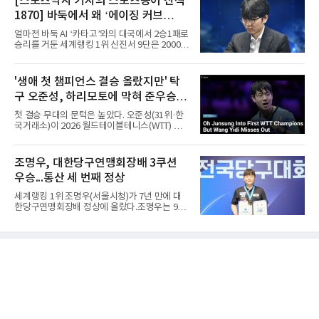
[스포츠박사 기자의 스포츠용어 산책
왔다며, 상반기에는 생각만큼 결과가 나오지 않
에는 남자대학부 15개 팀과 여자대학부 7개 팀
아 아쉬움도 있었지만 부족한 부분을
1870] 바둑에서 왜 ‘에이징 커브
등 모두 22개 팀이 참가해 치열한 승부를 벌인
다.남자대학부는 A조에 한양대·경상국립대·충
(Aging Curve)’‘라고 말할까
얼마전 바둑 AI ‘카타고’와의 대국에서 2승1패로
남대·홍익대·중부대, B조에 조선대·호남대·인하
승리를 거둔 세계랭킹 1위 신진서 9단은 2000년
대·경일대·경희대, C조에 국립목포대·성균관대·
생으로 10대 후반부터 세계 정상급에 올라선 대
명지대·우석대·경기대가 편성됐다.여자대학부
표적인 ‘젊은 기사’이다. 2020년 1월부터 한국
에서는 A조 경일대·호남대·동의대와 B조 목포과
바둑랭킹 1위를 지켰고, 2026년 6월에도 78개
'생애 첫 챔피언스 결승 올랐지만' 탁
학대·단국대·우석대·광주여대가 정상에 도전한
월 연속 1위를 기록했다. (본 코너 1808회 ‘바둑
다.경기는 단양국민체
구 오준성, 하리모토에 막혀 준우승...
선수는 왜 ‘기사(棋士)’라고 부를까‘ 참조) 김은
지 9단은 2007년생으로 한국 여자바둑의 대표
한국 최고 성적
첫 결승 무대의 문턱은 높았다. 오준성(31위·한
적인 10대 후반~20대 초반 강자이다. 2026년 6
국거래소)이 2026 월드테이블테니스(WTT) 챔
월 여자랭킹 1위를 지키고 있었고, 전체랭킹에
피언스 요코하마에서 준우승했다.오준성은 9일
서도 개인 최고 순위를 계속 경신해왔다. 바둑에
일본 요코하마에서 열린 대회 마지막 날 남자 단
서 10~20대가 강세를 보이는 이유는 ‘두뇌 능력
식 결승에서 일본의 에이스 하리모토 도모카즈
조명우, 대한당구연맹회장배 3쿠션
의 전성기’ 하나로 설명하기 어렵다. 계산력·집
(5위)에게 게임 점수 1-4(11-7 7-11 4-11 8-11
중력·학습 속도
우승...통산 세 번째 정상
7-11)로 졌다.결승에 오르기까지의 여정은 인상
적이었다. 그는 8강에서 세계 11위 당치우(독일)
세계랭킹 1위 조명우(서울시청)가 7년 만에 대
를 4-3, 준결승에서 24위 시노즈카 히로토(일본)
한당구연맹회장배 정상에 올랐다.조명우는 9일
를 4-1로 꺾고 생애 처음으로 챔피언스 결승에
강원 양구군 양구종합스포츠타운에서 열린
올랐다. 챔피언스는 WTT 시리즈 중 그랜드 스매
'SOOP과 함께하는 2026 대한당구연맹회장배
시, 파이널스 다음으로 권위가 높은 대회로, 복
전국당구대회' 캐롬 3쿠션 남자부 결승에서 송
식 없이 남녀 단식만 치러진다.정상의 주인공은
윤도(홍성고부설방통고)를 50-36으로 꺾었다.
하리모토였다. 그는 홈 팬 응
유소년 시절 '조명우 키즈'로 성장한 후배와의 대
결이었다.2017년 이 대회에서 만 19세 5개월로
국내 성인 3쿠션 최연소 우승을 기록한 그는
2019년에 이어 통산 세 번째 우승을 거뒀다. 조
명우는 최근 두 대회 연속 10대 선수와 결승에서
만났다며 방심할 수 없다고 말했다. 공동 3위는