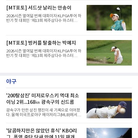
제주도 서귀포시에 위치한 테디밸리 골프앤리조
트(파72/6,767야드)에서 열렸다.9일 최종라운
[MT포토] 서드샷 날리는 안송이
드 경기가 펼쳐졌다.강채연이 18번 홀에서 경기
하고 있다.
2026시즌 열여덟 번째 대회이자 KLPGA투어 하
반기 첫 대회인 ‘제13회 제주삼다수 마스터
스’(총상금 10억 원, 우승상금 1억 8천만 원)가
제주도 서귀포시에 위치한 테디밸리 골프앤리조
트(파72/6,767야드)에서 열렸다.9일 최종라운
드 경기가 펼쳐졌다.안송이가 18번 홀에서 경기
[MT포토] 벙커를 탈출하는 박예지
하고 있다.
2026시즌 열여덟 번째 대회이자 KLPGA투어 하
반기 첫 대회인 ‘제13회 제주삼다수 마스터
스’(총상금 10억 원, 우승상금 1억 8천만 원)가
제주도 서귀포시에 위치한 테디밸리 골프앤리조
트(파72/6,767야드)에서 열렸다.9일 최종라운
드 경기가 펼쳐졌다.박예지가 18번 홀에서 경기
하고 있다.
야구
'200탈삼진' 미저로우스키 역대 최소
이닝 2위...168㎞ 광속구의 신드롬
광속구가 만든 삼진 행진이 새 기록으로 이어졌
다. 올해 미국프로야구 메이저리그(MLB)에서 시
속 161㎞ 이상의 강속구 신드롬을 주도하는 우
완 제이컵 미저로우스키(밀워키 브루어스)가 역
대 최소 이닝 시즌 200탈삼진 2위 기록을 세웠
'달콤하지만은 않았던 휴식' KBO리
다.미저로우스키는 10일(한국시간) 미국 위스콘
그, 폭염 중단 닷새 만에 11일 재개