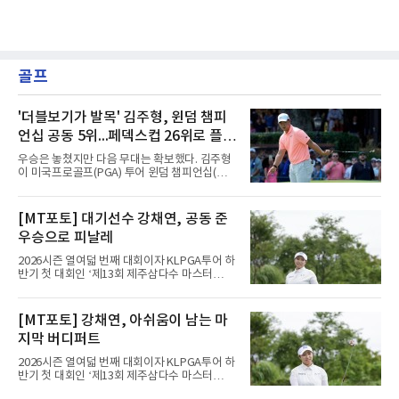
골프
'더블보기가 발목' 김주형, 윈덤 챔피
언십 공동 5위...페덱스컵 26위로 플레
이오프행
우승은 놓쳤지만 다음 무대는 확보했다. 김주형
이 미국프로골프(PGA) 투어 윈덤 챔피언십(총
상금 850만달러)을 공동 5위로 마쳤다.김주형은
10일(한국시간) 미국 노스캐롤라이나주 그린즈
버러의 세지필드 컨트리클럽(파70)에서 열린 최
[MT포토] 대기선수 강채연, 공동 준
종 4라운드에서 버디 3개를 잡았으나 보기 1개
우승으로 피날레
와 더블보기 1개가 나오며 이븐파 70타에 그쳤
다. 최종 합계 15언더파 265타로 해리 홀(잉글랜
2026시즌 열여덟 번째 대회이자 KLPGA투어 하
드)과 공동 5위였다. 우승자 마이클 브레넌(미국
반기 첫 대회인 ‘제13회 제주삼다수 마스터
·22언더파 258타)과는 7타 차다.기회는 있었다.
스’(총상금 10억 원, 우승상금 1억 8천만 원)가
지난달 제네시스 스코틀랜드 오픈 우승으로 33
제주도 서귀포시에 위치한 테디밸리 골프앤리조
개월의 공백을 깼던 김주형은 3라운드까지 선두
트(파72/6,767야드)에서 열렸다.9일 최종라운
[MT포토] 강채연, 아쉬움이 남는 마
에 1타 뒤진 3위로 시즌 2승을 노렸다. 그러나 마
드 경기가 펼쳐졌다.강채연이 18번 홀에서 경기
지막 날 타수를 줄이지 못하며
지막 버디퍼트
하고 있다.
2026시즌 열여덟 번째 대회이자 KLPGA투어 하
반기 첫 대회인 ‘제13회 제주삼다수 마스터
스’(총상금 10억 원, 우승상금 1억 8천만 원)가