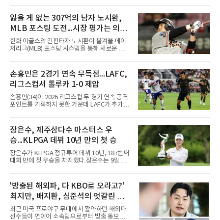
로 다가오면서 이제 야구계의 관심은 하나의 질
문으로 향하고 있다. "누가 한국 야구 최초의 명
예의 전당 헌액자가 될 것인가?"현재 가장 많이
잃을 게 없는 307억의 남자 노시환,
거론되는 후보군은 선동열, 최동원, 이승엽, 송
MLB 포스팅 도전...시장 평가는 의외
진우, 그리고 김응용 감독이다. 한국 야구의 시
대별 상징성과 업적을 고려하면 충분히 설득력
일 수 있어
한화 이글스의 간판타자 노시환이 올겨울 메이
있는 이름들이다.선동열은 한국 야구가 배출한
저리그(MLB) 포스팅 시스템을 통해 새로운 도전
최고의 투수로 평가받는다. 해태 시절 통산 146
에 나선다.노시환은 11년 총액 307억 원이라는
승과 평균자책점 1.20이라는 압도적인 기록을
KBO리그 사상 초유의 비FA 다년 계약을 체결하
남겼고, 1980년대 후반 리그를 지배했다. 일본
면서 동시에 해외 진출 가능성을 열어두는 조항
손흥민은 2경기 연속 무득점...LAFC,
프로야구에서도 성공하며 한국 선수의 해외 진
을 포함했다. 국내에서 이미 최고 수준의 대우와
출 가능성을 보여준 상징적인 존
리그스컵서 톨루카 1-0 제압
확실한 입지를 확보한 만큼, 이번 메이저리그 도
전은 생존을 건 승부수가 아니다.오히려 잃을 것
손흥민(34)이 2026 리그스컵 두 경기 연속 공격
이 없는 도전에 가깝다. 노시환은 이미 KBO리그
포인트를 기록하지 못한 가운데 LAFC가 추가시
에서 연평균 약 28억 원에 달하는 대형 계약과
간 결승골로 승리했다.손흥민은 9일 낮(한국시
한화의 프랜차이즈 스타라는 지위를 얻었다. 만
간) 미국 로스앤젤레스 BMO 스타디움에서 열린
약 MLB 구단들의 평가가 기대에 미치지 못하더
멕시코 리가 MX 톨루카와의 조별리그 2차전에
장은수, 제주삼다수 마스터스 우
라도 돌아올 곳이 확실하다.그렇다고 포스팅 도
최전방 공격수로 선발 출전했으나 슈팅 없이 후
전의 의미가 작아지는 것은 아
승...KLPGA 데뷔 10년 만의 첫 승
반 23분 주드 테리와 교체됐다. 북중미 월드컵
이후 MLS 4경기 연속 골을 넣었던 그는 지난 6
장은수가 KLPGA 정규투어 데뷔 10년, 187번째
일 치바스 과달라하라전에 이어 침묵했다.전반
대회 만에 첫 우승을 차지했다.장은수는 9일 제
1분 다비드 마르티네스가 얻은 페널티킥은 비디
주도 서귀포시 테디밸리 골프앤리조트(파72)에
오 판독으로 취소됐고, 전반 34분 드니 부앙가의
서 열린 제주삼다수 마스터스(총상금 10억원)
슈팅은 골키퍼에게 막혔다. 승부는 후반 46분 제
최종 4라운드에서 보기 없이 버디 3개를 잡아 합
'방출된 해외파, 다 KBO로 오라고?'
이컵 샤펠버그의 크로스가 걷혀 나오자 에디 세
계 14언더파 274타를 기록했다. 13언더파 275
구라가 페널티아크 왼쪽에서 오
최지만, 배지환, 심준석의 엇갈린 거
타 공동 2위 강채연, 문정민을 1타 차로 제치고
우승 상금 1억8천만원을 받았다.2017년 신인왕
취와 현실
최근 미국 프로야구 무대에서 활약하던 해외파
출신인 그는 상비군과 국가대표를 거쳤지만
선수들이 연이어 소속팀으로부터 방출 통보를
2020시즌 이후 세 차례 정규투어 출전권을 잃고