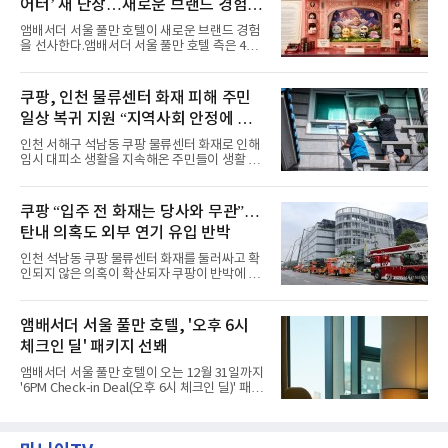
어터’ 새 단장…새로운 브랜드 경험 선
월요일과 화요일에는 한 주의 문을 여는 여유로
운 식사를 테마로 다양한 혜택이 마련된다. 런치
사
앰배서더 서울 풀만 호텔이 새로운 브랜드 경험
이용 시 성인 5인 이상 사전 예약 고객에게 성인
을 선사한다.앰배서더 서울 풀만 호텔 측은 4일
1인 무료 혜택을 제공하며, 디너 이용 시에는 성
“호텔 공식 마스코트 앰버드(Ambird)의 새로운
인 2인 이상 사전 예약 고객에게 소인 1인 무료
이야기를 담은 인형 극장 콘셉트의 공간 ‘앰버드
혜택을 제공한다.수요일 런치에는 사전 예약한
시어터(Ambird Theater)’를 새롭게 선보인
쿠팡, 인천 물류센터 화재 피해 주민
유료 회원 고객을 대상으로 5% 추가 할인 또는
다”고 밝혔다.앰배서더 서울 풀만 호텔은 로비
바우처 1매 추가
일상 복귀 지원 “지역사회 안정에 총
한편에 마련된 앰버드 존을 통해 앰버드의 세계
관을 소개해왔다. 앰버드 존은 앰버드가 우주여
력”
인천 서해구 석남동 쿠팡 물류센터 화재로 인해
행 중 수집한 다양한 굿즈를 전시한 '앰버드 플래
임시 대피소 생활을 지속해온 주민들이 생활 터
닛(Ambird Planet)과 계절별 플라워 연출로 사
전으로 돌아갈 수 있는 계기가 마련됐다. 쿠팡풀
랑받아온 ‘앰버드 가든(Ambird Garden)’으로
필먼트서비스(CFS)가 지난 28일부터 화재 피해
구성되어 있다.새 단장한 앰버드 시어터는 오페
주민을 대상으로 전문 출장 청소서비스 지원에
쿠팡 “입주 전 화재는 당사와 무관”…
라 극장을 모티브로 한 데코레이션으로 구성됐
나섬으로써 본격적인 지역사회 복구 작업이 시
다. 무대 공간 및 티켓 박스
탄내 의혹도 외부 연기 유입 반박
작된 것이다.대피소 주민 중심 청소 접수, 첫날
부터 2가구 지원 완료CFS는 신현초등학교, 신
인천 석남동 쿠팡 물류센터 화재를 둘러싸고 확
현북초등학교, 신현여자중학교 등 인천 서해구
인되지 않은 의혹이 확산되자 쿠팡이 반박에 나
관내 임시 대피소 3곳에서 체류해온 화재 피해
섰다. 화재 전 센터 내부에서 탄내가 났다는 주장
주민들을 대상으로 출장 청소업체 요청 접수를
에 대해서는 외부 화재 연기 유입이라고 설명했
시작했다. 현장에서 극심한 피해를 입은 지역 주
고, 2023년 같은 물류센터에서 발생한 화재에
앰배서더 서울 풀만 호텔, '오후 6시
민들의 호응 속에 CFS는 즉시 행동에 나섰다. 지
대해서도 쿠팡 입주 전 공사 과정에서 벌어진 일
난 28일 오후 전문 청소업체와
체크인 딜' 패키지 선봬
이라며 선을 그었다.쿠팡은 21일 인천 물류센터
내부에서 불이 타는 냄새가 났다는 의혹과 관련
앰배서더 서울 풀만 호텔이 오는 12월 31일까지
해 “사실무근”이라는 입장을 밝혔다.회사 측은
'6PM Check-in Deal(오후 6시 체크인 딜)' 패키
“인근에서 지난 15일 다른 회사에서 발생한 대
지를 선보인다.이번 패키지는 오후 6시 체크인
형 화재 연기가 인입돼 즉시 방재팀이 조사한 결
으로 여유로운 저녁 시간부터 호텔 스테이를 시
과 일산화탄소가 미검출됐고, 내부 문제가 아닌
작할 수 있도록 준비됐다.앰배서더 서울 풀만 호
것으로 확인됐다”고 설명했다.이어 “정확한 화