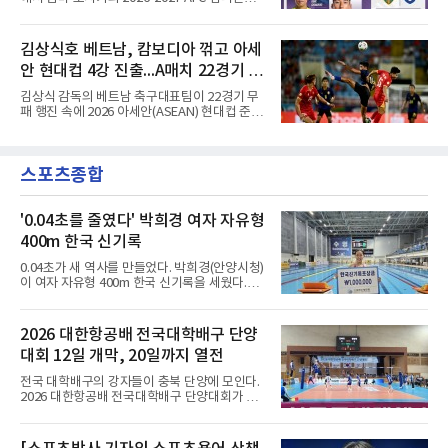
1분 다비드 마르티네스가 얻은 페널티킥은 비디
리그 엘리트(ACLE) 예선 플레이오프를 치른다.
오 판독으로 취소됐고, 전반 34분 드니 부앙가의
승자는 ACLE 본선에 오르고 패자는 2부 격 대회
슈팅은 골키퍼에게 막혔다. 승부는 후반 46분 제
인 AFC 챔피언스리그2(ACL2)로 향한다. 강원은
김상식호 베트남, 캄보디아 꺾고 아세
이컵 샤펠버그의 크로스가 걷혀 나오자 에디 세
2024시즌 K리그1 준우승 자격으로 나선 지난 시
구라가 페널티아크 왼쪽에서 오
안 현대컵 4강 진출...A매치 22경기 무
즌 ACLE에서 창단 첫 아시아 무대를 경험하며
16강에 진출했고, 2025시즌 리그 5위로 이번 출
패 질주
김상식 감독의 베트남 축구대표팀이 22경기 무
전권을 얻었다.감바 오사카는 2025-2026시즌
패 행진 속에 2026 아세안(ASEAN) 현대컵 준결
ACL2 결승에서 크리스티아누 호날두의 소속팀
승에 올랐다.베트남은 7일(한국시간) 하노이 미
알나스르를 2-0으로 꺾은 우승팀이다. 지난 7일
딘 국립경기장에서 열린 캄보디아와의 조별리그
J리그 개막전에서 우라와 레즈를 4-3으로 이겨
A조 4차전에서 응우옌 딘 박의 2골과 상대 자책
기세도 좋다.최근 리그 2연패로 상승세가 끊긴
스포츠종합
골을 묶어 3-1로 이겼다. 3승 1무 승점 10으로
강원은 이번 승리로 반등을 노린다. 김대
싱가포르(승점 8)를 제치고 조 1위를 차지했고,
A매치 연속 무패는 22경기(19승 3무)로 늘렸다.
종전 자국 기록은 18경기였다.2년마다 열리는
'0.04초를 줄였다' 박희경 여자 자유형
현대컵은 '동남아의 월드컵'으로 불리며, 스즈키
400m 한국 신기록
컵·미쓰비시컵을 거쳐 30주년을 맞아 타이틀 스
폰서가 바뀌었다. 2024년 우승팀 베트남은 2연
0.04초가 새 역사를 만들었다. 박희경(안양시청)
패와 통산 4번째 우승을 노린다.준결승 상대 말
이 여자 자유형 400m 한국 신기록을 세웠다.박
레이시아는 8일 필리핀을 1-0
희경은 9일 전주완산수영장에서 열린 제45회 대
통령배 전국수영대회 여자 자유형 400m 결승에
서 4분09초65의 한국 신기록으로 우승했다. 지
2026 대한항공배 전국대학배구 단양
난해 10월 제106회 전국체육대회에서 한다경
대회 12일 개막, 20일까지 열전
(전라북도체육회)이 작성한 종전 기록(4분09초
69)을 약 10개월 만에 0.04초 앞당긴 기록이다.
전국 대학배구의 강자들이 충북 단양에 모인다.
이 종목에서 꾸준히 정상급 기량을 보여온 박희
2026 대한항공배 전국대학배구 단양대회가 오
경은 이번 경신으로 중장거리 경쟁력을 다시 확
는 12일부터 20일까지 9일간 충북 단양군에서
인했다.과정에는 인내가 있었다. 박희경은 지난
펼쳐진다.한국대학배구연맹이 주최하고 단양군
해 전국체전 때부터 이번 대회를 목표로 준비해
체육회와 단양군배구협회가 주관하는 이번 대회