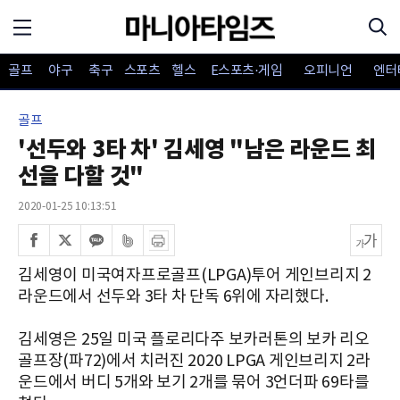
골프
야구
축구
스포츠
헬스
E스포츠·게임
오피니언
엔터
골프
'선두와 3타 차' 김세영 "남은 라운드 최
선을 다할 것"
2020-01-25 10:13:51
김세영이 미국여자프로골프(LPGA)투어 게인브리지 2
라운드에서 선두와 3타 차 단독 6위에 자리했다.
김세영은 25일 미국 플로리다주 보카러톤의 보카 리오
골프장(파72)에서 치러진 2020 LPGA 게인브리지 2라
운드에서 버디 5개와 보기 2개를 묶어 3언더파 69타를