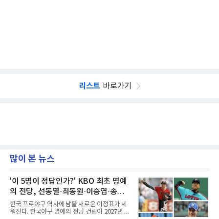
리스트
바로가기
많이 본 뉴스
'이 5명이 정답인가?' KBO 최초 명예
의 전당, 선동열·최동원·이승엽·송진
우·김응용을 둘러싼 논쟁
한국 프로야구 역사에 남을 새로운 이정표가 세
워진다. 한국야구 명예의 전당 건립이 2027년으