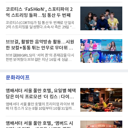
'PEAKBOX 2025 vol.2 : 사랑·청춘·행복', '2025
heart(와일드 하트)’라는 제목이 붙은 콘셉트 포
Someday Christmas - 부산' 등 무대를 통해 안
토에는 멤버들의 본능적이고 야성적인 면모가
코르티스 ‘FaSHioN’, 스포티파이 2
정적인 실력을 입증했고, 올해 '2026 어썸뮤직
강렬하게 담겼다. 짙은 아이섀도와 푸른빛·금빛·
페스티벌', '뷰티풀 민트 라이프 2026', '2026
억 스트리밍 돌파…팀 통산 두 번째
붉은빛의 컬러 렌즈가 비현실적인 분위기를 자
아내고, 여러 원색이 불규칙하게 뒤섞인 멀티컬
코르티스(CORTIS)가 팀 통산 두 번째로 단일곡
러 헤어와 과감한 블루·블랙 립 메이크업이 낯설
2억 스트리밍을 달성했다.소속사 측은 29일 “코
고도 매혹적인 비주얼을 완성했다.스타일링 역
르티스의 데뷔 앨범 수록곡 ‘FaSHioN’이 글로
시 파격적이다. 스터드와 망사, 코르셋, 풍성한
벌 오디오·음원 스트리밍 플랫폼 스포티파이에
레이스 등 언뜻 어울리지 않을 듯한 소재와 실루
서 27일 자로 누적 재생 수 2억 회를 돌파했
브브걸, 활발한 음악방송 활동…시원
엣을 거침없이 결합했다. 멤버들은 각기 다른 개
다”고 밝혔다.곡이 발표된 지 약 10개월 만이다.
성을 살린 스타일링을 선
한 보컬+통통 튀는 안무로 무더위 사
팀의 첫 번째 2억 스트리밍 곡은 동일 음반에 수
록된 ‘GO!’다. 이 노래는 공개 약 9개월 만인 지
냥
브브걸(BBGIRLS)이 ‘서머 퀸’의 존재감을 다시
난달 26일 자에 2억 고지를 밟았다. 이는 최근 5
한번 보여줬다.브브걸은 지난 16일 새 싱글
년 내 데뷔한 보이그룹의 곡 중 최단기 2억 달성
'BODY WAVE'(바디 웨이브)를 발매하고 각종 음
이며 ‘FaSHioN’이 그 다음이다.코르티스는 평
악방송에 출연했다.브브걸은 컴백 이후 Mnet
소 관심이 많은 ‘패션’을 소재로 곡을 공동 창작
'엠카운트다운'을 시작으로 KBS2 '뮤직뱅크',
했다. “내 티, 5 bucks 바지는, 만원” 등 멤버들
문화라이프
MBC '쇼! 음악중심', SBS '인기가요' 등 주요 음
의 라이프 스타일
악방송 무대에 올라 화려한 퍼포먼스를 펼쳤다.
시원한 에너지와 안정적인 라이브, 통통 튀는 매
력을 앞세워 매 무대 색다른 볼거리를 선사했다.
앰배서더 서울 풀만 호텔, 요일별 혜택
특히 화사한 파스텔 톤의 비치웨어부터 청량한
담은 미식 프로모션 ‘더 킹스 : 다이닝
마린룩, 햇살 아래 반짝이는 물결을 연상시키는
프리빌리지즈’ 선봬
스커트, 강렬한 붉은 계열의 스타일링까지 각기
앰배서더 서울 풀만 호텔의 프리미엄 라이브 뷔
다른 매력을 선보였다. 브브걸은 다채로운 여름
페 더 킹스가 오는 8월 10일부터 10월 31일까지
패션을 완벽하게 소화하며 보
특별 프로모션 ‘더 킹스 : 다이닝 프리빌리지
즈’를 선보인다.앰배서더 서울 풀만 호텔 측은
“요일마다 다른 즐거움과 한층 깊어진 미식의 여
앰배서더 서울 풀만 호텔, ‘앰버드 시
유를 경험할 수 있도록 기획했다”고 밝혔다.먼저