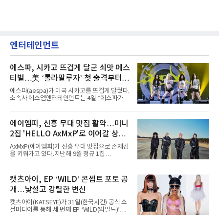
엔터테인먼트
에스파, 시카고 뜨겁게 달군 쇠맛 페스
티벌…美 ‘롤라팔루자’ 첫 출격부터
증명한 존재감
에스파(aespa)가 미국 시카고를 뜨겁게 달궜다.
소속사 에스엠엔터테인먼트는 4일 “에스파가
지난 2일(현지 시간) 미국 시카고 그랜트 파크에
서 열린 ‘롤라팔루자 시카고’(Lollapalooza
Chicago)의 알리안츠 스테이지에 올랐다”며
에이엠피, 신흥 무대 맛집 활약…미니
“총 14곡으로 구성된 세트리스트를 선사, 데뷔 7
2집 'HELLO AxMxP'로 이어갈 상승
년 차다운 노련한 무대 매너와 파워풀한 에너지
로 현장의 분위기를 압도했다”고 밝혔다.1991
세
AxMxP(에이엠피)가 신흥 무대 맛집으로 존재감
년 시작된 ‘롤라팔루자’는 8개 스테이지, 170여
을 키워가고 있다.지난해 9월 정규 1집
팀의 아티스트와 40만 명 이상의 관객이 운집하
'AxMxP'를 발매하며 가요계에 정식 출격한
는 북미 최대 규모의 페스티벌이다.올해 ‘롤라팔
AxMxP는 데뷔 전부터 버스킹과 각종 페스티벌,
루자 시카고’에는 에스파 외에도 제니, 아이들,
공연 무대에 오르며 실전 경험을 쌓아왔다.이들
캣츠아이, EP ‘WILD’ 콘셉트 포토 공
코르티스 등 K팝 스타들이 출연진 명단에 이름
은 소속사 패밀리 콘서트를 비롯해 '뷰티풀 민트
을 올렸다.이날 에스파는
개…낯설고 강렬한 변신
라이프 2025', '2025 부산국제록페스티벌' 등 대
형 무대에 잇달아 출연해 당찬 에너지와 풋풋한
캣츠아이(KATSEYE)가 31일(한국시간) 공식 소
매력으로 음악팬들의 눈도장을 찍었다.이후
셜미디어를 통해 세 번째 EP ‘WILD(와일드)’의
AxMxP는 '카운트다운 판타지 2025-2026',
콘셉트 포토와 트랙리스트를 공개했다.‘Wild