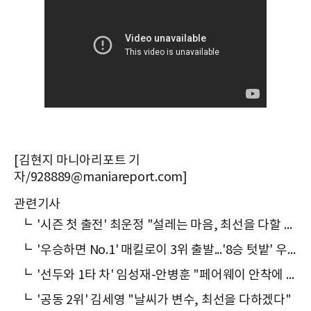
[김현지 마니아리포트 기
자/928889@maniareport.com]
관련기사
┗
'시즌 첫 출전' 최운정 "설레는 마음, 최선을 다할 것"
┗
'우승하면 No.1' 매킬로이 3위 출발...'8승 텃밭' 우즈는 21위
┗
'선두와 1타 차' 임성재-안병훈 "페어웨이 안착에 집중할 것"
┗
'공동 2위' 김세영 "날씨가 변수, 최선을 다하겠다"