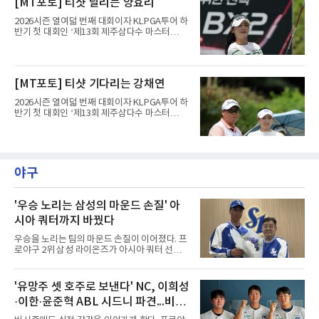
[MT포토] 티샷 날리는 양효리
오버파 78타로 공동 115위에 머물러 컷 탈락이
72)에서 열린 2라운드에서 버디 8개와 보기 1개
유력해 보였던 그였다.반전의 흐
를 묶어 7언더파 65타를 쳤다. 1라운드에서 71
2026시즌 열여덟 번째 대회이자 KLPGA투어 하
타로 공동 30위에 머물렀던 그는 8언더파 136타
반기 첫 대회인 ‘제13회 제주삼다수 마스터
로 최정원, 문정민, 서어진, 신다인과 공동 2위에
스’(총상금 10억 원, 우승상금 1억 8천만 원)가
이름을 올렸다. 단독 선두 강채연(9언더파 135
제주도 서귀포시에 위치한 테디밸리 골프앤리조
타)과는 한 타 차다.걸린 것이 크다. 지난 5월 sh
트(파72/6,767야드)에서 열리고 있다.7일 현재
수협은행 MBN 여자 오픈에서 통산 20승을 채운
2라운드 경기가 펼쳐지고 있다.양효리가 12번
[MT포토] 티샷 기다리는 강채연
박민지는 이번 대회에서 우승하면 KLPGA 통산
홀에서 경기하고 있다.
최다 우승 단독 1위에 오른다.라
2026시즌 열여덟 번째 대회이자 KLPGA투어 하
반기 첫 대회인 ‘제13회 제주삼다수 마스터
스’(총상금 10억 원, 우승상금 1억 8천만 원)가
제주도 서귀포시에 위치한 테디밸리 골프앤리조
트(파72/6,767야드)에서 열리고 있다.7일 현재
2라운드 경기가 펼쳐지고 있다.강채연이 12번
홀에서 경기하고 있다.
야구
'우승 노리는 삼성의 마운드 손질' 아
시아 쿼터까지 바꿨다
우승을 노리는 팀의 마운드 손질이 이어졌다. 프
로야구 2위 삼성 라이온즈가 아시아 쿼터 선수
교체를 단행했다.삼성은 7일 기존 아시아 쿼터
투수 미야지 유라(일본)를 한국야구위원회
(KBO)에 웨이버 공시 요청하고, 일본 출신 투수
'유망주 셋 호주로 보낸다' NC, 이희성
미야모리 사토시를 올 시즌 남은 기간 이적료 포
·이한·윤준혁 ABL 시드니 파견...비시
함 총 7만3천달러에 영입했다고 발표했다.미야
모리의 경력은 이렇다. 우완인 그는 2022년 일본
즌 실전 경험