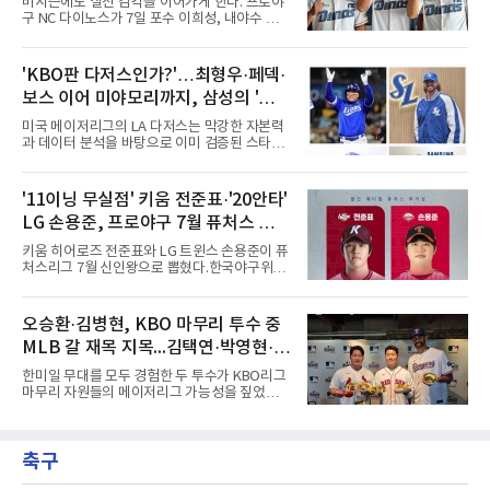
비시즌에도 실전 감각을 이어가게 한다. 프로야
프로야구 라쿠텐 골든이글스에 입단해 2025년
구 NC 다이노스가 7일 포수 이희성, 내야수 이
까지 1군에서 69경기 2승 3패 10홀드 1세이브
한, 외야수 윤준혁을 올겨울 호주프로야구(ABL)
평균자책점 5.10을 기록했다. 올해는 2군 오이식
시드니 블루삭스에 파견한다고 밝혔다.세 선수
스 니가타 알비렉스 소속으로 17경기에 등판해
는 11월 12일 호주로 출국해 ABL 정규리그 일정
'KBO판 다저스인가?'…최형우·페덱·
5승 5패 평균자책점 4.36을 남겼다. 그는 치열하
을 소화한 뒤 내년 2월 귀국한다. NC는 비시즌
게 우승 경쟁을 하는 팀에서 뛰게
보스 이어 미야모리까지, 삼성의 '스펙
기간 유망주들에게 실전 경기 경험을 주기 위해
파견 프로그램을 진행하게 됐다고 전했다.이는
만렙' 승부수
미국 메이저리그의 LA 다저스는 막강한 자본력
처음이 아니다. NC는 2022년 질롱 코리아,
과 데이터 분석을 바탕으로 이미 검증된 스타들
2023년 브리즈번 밴디츠, 2024년 퍼스 히트 등
을 영입하는 대표적인 팀이다. 오타니 쇼헤이를
매년 ABL 구단에 유망주를 파견해왔다.
비롯해 메이저리그 정상급 선수들을 품으며 매
시즌 우승 후보로 평가받는 다저스의 행보는 늘
'11이닝 무실점' 키움 전준표·'20안타'
야구계의 관심을 끌었다. 가능성에 투자하기보
LG 손용준, 프로야구 7월 퓨처스 루키
다, 이미 무대에서 증명한 선수들을 통해 당장의
경쟁력을 끌어올린다는 점이다.최근 한국 프로
상
키움 히어로즈 전준표와 LG 트윈스 손용준이 퓨
야구에서도 비슷한 방향성을 보여주는 팀이 있
처스리그 7월 신인왕으로 뽑혔다.한국야구위원
다. 바로 삼성 라이온즈다. 삼성은 오프시즌 최형
회(KBO)는 7일 2026 메디힐 KBO 퓨처스리그 7
우를 다시 품었다. 이는 단순한 베테랑 영입이 아
월 퓨처스 루키상 수상자로 두 선수를 선정했다
니라, 승부처에서 힘을 발휘할 수 있는 검증된
고 밝혔다. 대체 선수 대비 승리 기여도(WAR)를
오승환·김병현, KBO 마무리 투수 중
리더를 선택한 것이다.외국인 대체 투수 구성도
기준으로 전준표가 0.63, 손용준이 0.73으로 각
마찬가지다. 메이저리그
MLB 갈 재목 지목...김택연·박영현·조
각 투수와 타자 부문 1위에 올랐다.전준표의 7월
은 완벽했다. 두 경기에 모두 선발 등판해 11이
병현
한미일 무대를 모두 경험한 두 투수가 KBO리그
닝 무실점으로 2승을 챙겼다. 월간 평균자책점
마무리 자원들의 메이저리그 가능성을 짚었다.
0.00으로 전체 1위, 이닝당 출루허용률(WHIP)
오승환은 7일 서울 용산구 코레아노스 키친 녹
은 1.00이다. 서울고 졸업 후 2024 신인 드래프
사평점에서 열린 'MLB 브렉퍼스트 클럽 시즌2'
트 1라운드 8순위로 키움에 입단했다.손용준은
미디어데이에서 김택연(두산 베어스)과 박영현
방망이로 존재감을 드러냈다. 지난달 퓨처스리
축구
(kt wiz), 조병현(SSG 랜더스)을 지목했다. 그는
그 전체에서 가장 많은 20안타를 때
KBO리그에 구속과 신체 능력이 좋은 선수가 많