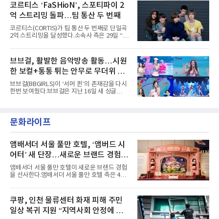
토에는 멤버들의 본능적이고 야성적인 면모가
코르티스 ‘FaSHioN’, 스포티파이 2
정적인 실력을 입증했고, 올해 '2026 어썸뮤직
강렬하게 담겼다. 짙은 아이섀도와 푸른빛·금빛·
페스티벌', '뷰티풀 민트 라이프 2026', '2026
억 스트리밍 돌파…팀 통산 두 번째
붉은빛의 컬러 렌즈가 비현실적인 분위기를 자
아내고, 여러 원색이 불규칙하게 뒤섞인 멀티컬
코르티스(CORTIS)가 팀 통산 두 번째로 단일곡
러 헤어와 과감한 블루·블랙 립 메이크업이 낯설
2억 스트리밍을 달성했다.소속사 측은 29일 “코
고도 매혹적인 비주얼을 완성했다.스타일링 역
르티스의 데뷔 앨범 수록곡 ‘FaSHioN’이 글로
시 파격적이다. 스터드와 망사, 코르셋, 풍성한
벌 오디오·음원 스트리밍 플랫폼 스포티파이에
레이스 등 언뜻 어울리지 않을 듯한 소재와 실루
서 27일 자로 누적 재생 수 2억 회를 돌파했
브브걸, 활발한 음악방송 활동…시원
엣을 거침없이 결합했다. 멤버들은 각기 다른 개
다”고 밝혔다.곡이 발표된 지 약 10개월 만이다.
성을 살린 스타일링을 선
한 보컬+통통 튀는 안무로 무더위 사
팀의 첫 번째 2억 스트리밍 곡은 동일 음반에 수
록된 ‘GO!’다. 이 노래는 공개 약 9개월 만인 지
냥
브브걸(BBGIRLS)이 ‘서머 퀸’의 존재감을 다시
난달 26일 자에 2억 고지를 밟았다. 이는 최근 5
한번 보여줬다.브브걸은 지난 16일 새 싱글
년 내 데뷔한 보이그룹의 곡 중 최단기 2억 달성
'BODY WAVE'(바디 웨이브)를 발매하고 각종 음
이며 ‘FaSHioN’이 그 다음이다.코르티스는 평
악방송에 출연했다.브브걸은 컴백 이후 Mnet
소 관심이 많은 ‘패션’을 소재로 곡을 공동 창작
'엠카운트다운'을 시작으로 KBS2 '뮤직뱅크',
했다. “내 티, 5 bucks 바지는, 만원” 등 멤버들
문화라이프
MBC '쇼! 음악중심', SBS '인기가요' 등 주요 음
의 라이프 스타일
악방송 무대에 올라 화려한 퍼포먼스를 펼쳤다.
시원한 에너지와 안정적인 라이브, 통통 튀는 매
력을 앞세워 매 무대 색다른 볼거리를 선사했다.
앰배서더 서울 풀만 호텔, ‘앰버드 시
특히 화사한 파스텔 톤의 비치웨어부터 청량한
어터’ 새 단장…새로운 브랜드 경험 선
마린룩, 햇살 아래 반짝이는 물결을 연상시키는
사
스커트, 강렬한 붉은 계열의 스타일링까지 각기
앰배서더 서울 풀만 호텔이 새로운 브랜드 경험
다른 매력을 선보였다. 브브걸은 다채로운 여름
을 선사한다.앰배서더 서울 풀만 호텔 측은 4일
패션을 완벽하게 소화하며 보
“호텔 공식 마스코트 앰버드(Ambird)의 새로운
이야기를 담은 인형 극장 콘셉트의 공간 ‘앰버드
시어터(Ambird Theater)’를 새롭게 선보인
쿠팡, 인천 물류센터 화재 피해 주민
다”고 밝혔다.앰배서더 서울 풀만 호텔은 로비
일상 복귀 지원 “지역사회 안정에 총
한편에 마련된 앰버드 존을 통해 앰버드의 세계