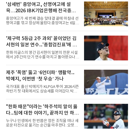
폭염, 부상 등 변수가 늘어나는 현실에서 현재
'삼세번' 중앙여고, 선명여고에 설
팀당 144경기 체제가 과연 지속 가능한지 질문
욕…2026 IBK기업은행배 전국중고
을 던졌다.물론 144경기가 세계적으로 특별히
많은 숫자는 아니다. 메이저리그는 팀당 162경
배구대회 우승
중앙여고가 세 번째 결승 맞대결 끝에 마침내 선
기, 일본프로야구도 143~144경기를 치른다. 숫
명여고를 꺾고 정상에 올랐다.중앙여고는 6일
자만 놓고 보면 KBO가 유난히 혹사 구조라고 말
충북 제천실내체육관에서 열린 2026 IBK기업은
하기 어렵다.하지만 중요한 것은 숫자가 아니라
행배 전국중고배구대회 18세 이하 여자부 결승
환경이다. 한국의 여름은 달라지고 있다. 과거와
에서 선명여고를 세트스코어 3-1(13-25, 25-14,
'제구력 5등급 2주 과외' 꼴이었던 김
비교하기 어려울 정도로 폭염이 길어지고 강해
25-17, 25-10)로 물리치고 우승을 차지했다.첫
지고 있다. 여기에 장마, 이
서현의 일본 연수...'종합검진표'에 불
세트를 13-25로 내주며 불안하게 출발한 중앙여
고는 이후 조직력을 되찾아 2세트부터 경기 주
과
한화 이글스의 영건 김서현이 일본의 전문 시설
도권을 완전히 장악했다. 강한 서브와 탄탄한 수
에서 2주간의 단기 연수를 마치고 돌아왔으나,
비를 앞세워 내리 세 세트를 따내며 짜릿한 역전
실전 마운드에서 여전히 극심한 제구 난조를 노
승을 완성했다.이번 우승은 더욱 의미가 컸다. 중
출하며 야구 팬들과 전문가들 사이에 씁쓸한 뒷
앙여고는 올해 3월 춘계연맹전과 5월 종별선수
맛을 남기고 있다.출국 당시만 해도 선수의 고질
제주 '폭염' 뚫고 ‘6언더파’ 맹활약...
권대회 결승에서 모두 선명여고에 패해 준우승
적인 제구 문제를 해결할 특효약이 될 것처럼 포
에 머물렀다. 그러나 세 번째
박예지, 이번엔 ‘첫 우승’ 가나
장되었던 이번 연수는, 뚜껑을 열어보니 '제구력
5등급에게 2주짜리 족집게 과외를 붙여 1등급을
국가대표 출신 박예지가 KLPGA 투어 2026시즌
기대한 꼴'이었다는 냉정한 평가를 피하기 어렵
하반기 첫 대회에서도 상승세를 이어갔다.박예
게 됐다.야구에서 투수의 제구력은 오랜 시간 투
지는 6일 제주 서귀포 테디밸리 골프앤리조트에
구폼을 반복하며 몸에 새겨진 일종의 근육 기억
서 열린 KLPGA 투어 제주삼다수 마스터스 1라
과 밸런스의 산물이다. 릴리스 포인트의 미세한
운드에서 보기 없이 버디만 6개를 잡아내며 6언
"한화 때문"이라는 '하주석의 말이 옳
오차나 하체 활용의 불균형은 수백, 수천 번의
더파 66타를 쳤다. 박예지는 서어진, 신다인과
교정 훈련과 실전 피드
다...팀에 대한 이야기, 끝까지 안 하는
선두권을 형성했다.이날 경기가 열린 테디밸리
골프앤리조트 역시 전국적 폭염을 피해가지 못
게 도리
누구나 인생에서 한 번쯤은 정든 조직을 떠나 새
했다. 대회장의 최고 기온은 35도에 달했다. 섬
로운 터전으로 옮기는 순간을 마주한다. 오랫동
지역 특성상 습도가 높아 체감온도는 더 높게 느
안 애정을 쏟았던 직장이든, 혹은 아쉬움과 상처
껴졌다.하지만 박예지는 폭염 만큼이나 매섭고