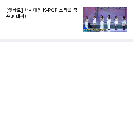
[앳하트] 새시대의 K-POP 스타를 꿈
꾸며 데뷔!