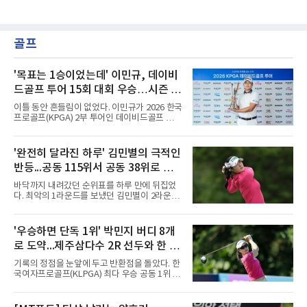
골프
'목표는 1승이었는데' 이민규, 데이비
드골프 투어 15회 대회 우승…시즌 2
승
이틀 동안 흔들림이 없었다. 이민규가 2026 한국
프로골프(KPGA) 2부 투어인 데이비드골프 투어
15회 대회(총상금 1억원)에서 시즌 두 번째 우승
을 거뒀다.이민규는 7일 충남 태안 솔라고 CC(파
71)에서 열린 2라운드에서 버디만 8개를 잡아 8
'완전히 달라진 하루' 김민별의 극적인
언더파 63타를 쳤다. 전날 보기 없이 9언더파로
반등...공동 115위서 공동 38위로 도
개인 18홀 최저타를 세웠던 그는 최종 합계 17언
더파 125타로, 공동 2위 박태완과 안해천(이상
약
바닥까지 내려갔던 순위표를 하루 만에 뒤집었
13언더파 129타)을 4타 차로 따돌렸다. 우승 상
다. 최악의 1라운드를 보냈던 김민별이 2라운드
금은 2천만원이다.여정에는 성장이 담겼다.
에서 반등에 성공했다.김민별은 7일 제주도 서
2021년 KPGA 프로로 입회해 2부 투어에서 활
귀포의 테디밸리 골프앤리조트(파72)에서 열린
약해온 이민규는 지난 5월 데이비드골프 투어 7
2026시즌 한국여자프로골프(KLPGA) 투어 제주
'우승하면 단독 1위' 박민지 버디 8개
회 대회에서 데뷔 첫 승을 거뒀다.
삼다수 마스터스(총상금 10억 원) 2라운드에서
로 도약...제주삼다수 2R 선두와 한 타
보기 없이 버디만 7개를 잡아 7언더파 65타를 쳤
다. 중간합계 1언더파 143타를 기록한 그는 전날
차
기록의 정점을 눈앞에 두고 반환점을 돌았다. 한
공동 115위에서 무려 77계단 뛰어오른 공동 38
국여자프로골프(KLPGA) 최다 우승 공동 1위 박
위로 컷을 통과했다. 이번 대회 컷 기준은 1오버
민지가 제주삼다수 마스터스(총상금 10억원)에
파 145타였다.전날과는 딴판이었다. 1라운드에
서 선두권으로 올라섰다.통산 20승의 박민지는
서 버디 1개에 보기 5개, 더블보기 1개를 묶어 6
7일 제주 서귀포시 테디밸리 골프앤리조트(파