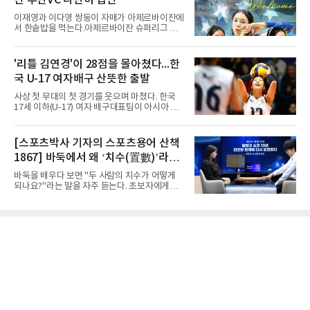
완파했다. 이로써 경복고는 예선 2전 전승을 기
록하며 조 1위로 결승 토너먼트에 진출했다.경
이재영과 이다영 쌍둥이 자매가 아제르바이잔에
복고는 1쿼터 초반부터 박지오의 높은 슛 성공
서 한솥밥을 먹는다.아제르바이잔 슈퍼리그 투
률을 앞세워 공격을 주도하며 24-15로 기선을
란VC는 지난 4일 이재영 영입을 알린 데 이어 7
제압했다. 이후에도 전력의 우위를 바탕으로 경
일 이다영과도 계약했다고 발표했다. 구단은 이
기를 운영한 경복고는 전반을 40-34로 마친 뒤,
다영이 2026-2027시즌 투란 소속으로 활약할
'리틀 김연경'이 28점을 몰아쳤다...한
후반 들어 내·외곽에서 고른 득점포를 가동하며
예정이라고 전했다.두 선수가 국내를 떠난 것은
점수 차를 크게 벌려 여유 있게 승
국 U-17 여자배구 산뜻한 출발
2021년이다. V리그 흥국생명 소속이던 당시 중
학교 시절 학교 폭력을 행사했다는 폭로가 나오
사상 첫 무대의 첫 경기를 웃으며 마쳤다. 한국
면서 한국 배구계를 등졌다.이재영의 해외 여정
17세 이하(U-17) 여자 배구대표팀이 아시아 챔
은 순탄치 않았다. 2021년 말 그리스 PAOK 테
피언 자격으로 처음 나선 세계선수권에서 데뷔
살로키니에 입단했으나 무릎 부상으로 몇 경기
전을 승리로 장식했다.이승여 감독이 이끄는 한
뛰지 못했고, 긴 공백 끝에 지난해 7월 일본 SV
국은 7일(한국시간) 칠레 로스 안데스의 리세오
[스포츠박사 기자의 스포츠용어 산책
리그 빅토리아 히메지에 합류했다가 지난 5월
믹스토 체육관에서 열린 2026 국제배구연맹
팀을 떠났다.이다영은 더 많은 무대를
1867] 바둑에서 왜 ‘치수(置數)’라고
(FIVB) U-17 여자 세계선수권대회 조별리그 D조
1차전에서 푸에르토리코를 3-1(25-10 25-23
말할까
바둑을 배우다 보면 "두 사람의 치수가 어떻게
19-25 26-24)로 이겼다.승리의 중심에는 '리틀
되나요?"라는 말을 자주 듣는다. 초보자에게는
김연경'으로 불리는 아웃사이드 히터 손서연(선
다소 낯선 표현이다. ‘치수(置數)’는 한자어로
명여고)이 있었다. 그는 공격 24점에 블로킹과
'둘 치(置)'와 '셀 수(數)'를 쓴다. '돌을 놓는 수'라
서브 각 2점을 더해 양 팀 최다인 28점을 몰아쳤
는 의미이다. 두 사람이 대등하게 승부할 수 있도
다. 장수인이 11점, 최민주가 8점, 어민서가 7점
록 약한 쪽에게 미리 흑돌을 놓아주는 개수를 가
으로 힘을 보탰다.승점 3을 챙긴 한
리킨다. 오늘날의 접바둑에서 말하는 '두 점', '세
점'이 바로 치수다. (본 코너 1844회 ‘왜 '접바
둑'이라 말할까’ 참조)일본어에서도 같은 한자를
사용한다. 일본에서는 ‘置き石(오키이시, 놓는
돌)’ 또는 ‘手合割(테아이와리, 대국 조건)’이라
는 표현을 많이 쓰지만, ‘置数(ちすう, 치스
우)’라는 용례도 문헌에서 확인된다. 다만 현대