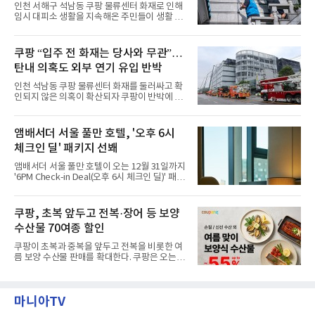
관을 소개해왔다. 앰버드 존은 앰버드가 우주여
력”
인천 서해구 석남동 쿠팡 물류센터 화재로 인해
행 중 수집한 다양한 굿즈를 전시한 '앰버드 플래
임시 대피소 생활을 지속해온 주민들이 생활 터
닛(Ambird Planet)과 계절별 플라워 연출로 사
전으로 돌아갈 수 있는 계기가 마련됐다. 쿠팡풀
랑받아온 ‘앰버드 가든(Ambird Garden)’으로
필먼트서비스(CFS)가 지난 28일부터 화재 피해
구성되어 있다.새 단장한 앰버드 시어터는 오페
주민을 대상으로 전문 출장 청소서비스 지원에
쿠팡 “입주 전 화재는 당사와 무관”…
라 극장을 모티브로 한 데코레이션으로 구성됐
나섬으로써 본격적인 지역사회 복구 작업이 시
다. 무대 공간 및 티켓 박스
탄내 의혹도 외부 연기 유입 반박
작된 것이다.대피소 주민 중심 청소 접수, 첫날
부터 2가구 지원 완료CFS는 신현초등학교, 신
인천 석남동 쿠팡 물류센터 화재를 둘러싸고 확
현북초등학교, 신현여자중학교 등 인천 서해구
인되지 않은 의혹이 확산되자 쿠팡이 반박에 나
관내 임시 대피소 3곳에서 체류해온 화재 피해
섰다. 화재 전 센터 내부에서 탄내가 났다는 주장
주민들을 대상으로 출장 청소업체 요청 접수를
에 대해서는 외부 화재 연기 유입이라고 설명했
시작했다. 현장에서 극심한 피해를 입은 지역 주
고, 2023년 같은 물류센터에서 발생한 화재에
앰배서더 서울 풀만 호텔, '오후 6시
민들의 호응 속에 CFS는 즉시 행동에 나섰다. 지
대해서도 쿠팡 입주 전 공사 과정에서 벌어진 일
난 28일 오후 전문 청소업체와
체크인 딜' 패키지 선봬
이라며 선을 그었다.쿠팡은 21일 인천 물류센터
내부에서 불이 타는 냄새가 났다는 의혹과 관련
앰배서더 서울 풀만 호텔이 오는 12월 31일까지
해 “사실무근”이라는 입장을 밝혔다.회사 측은
'6PM Check-in Deal(오후 6시 체크인 딜)' 패키
“인근에서 지난 15일 다른 회사에서 발생한 대
지를 선보인다.이번 패키지는 오후 6시 체크인
형 화재 연기가 인입돼 즉시 방재팀이 조사한 결
으로 여유로운 저녁 시간부터 호텔 스테이를 시
과 일산화탄소가 미검출됐고, 내부 문제가 아닌
작할 수 있도록 준비됐다.앰배서더 서울 풀만 호
쿠팡, 초복 앞두고 전복·장어 등 보양
것으로 확인됐다”고 설명했다.이어 “정확한 화
텔 측은 “퇴근 후 또는 주말 도심 속에서 짧지만
재 원인은 추후 조사될
수산물 70여종 할인
온전한 휴식을 원하는 고객들에게 특별한 경험
을 제공한다”고 밝혔다.패키지는 디럭스와 이그
쿠팡이 초복과 중복을 앞두고 전복을 비롯한 여
제큐티브 두 가지 타입으로 구성된다. 디럭스 패
름 보양 수산물 판매를 확대한다. 쿠팡은 오는
키지는 객실 1박(룸 온리)으로 심플한 호캉스를
20일까지 전복, 문어, 낙지, 장어 등 70여종의 수
즐길 수 있으며, 이그제큐티브 패키지는 객실 1
산물을 할인 판매한다고 8일 밝혔다.이번 행사
박과 함께 클럽 앰배서더 라운지 2인 이용, 웰니
에는 국내산 활전복과 문어, 낙지, 장어, 생물새
스 센터 사우나 2인 이용 혜택이 포함된다.특히
마니아TV
우 등이 포함됐다. 쿠팡은 올해 큰 크기의 전복
클럽 앰배서더 라운지
생산량이 늘어난 점을 반영해 주요 산지 상품을