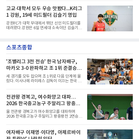
와 2026 쿠팡플레이 시리즈 친선 경기를 치른다.
드 프리미어리그(EPL) 챔피언 아스널의 뜨거운
구단 소집 명단에 이강인이 포함되면서 변수가
고교·대학서 모두 우승 맛봤다...K리그
관심을 받았는데, 18개월간 이어진 재계약 협상
없는 한 그의 첫 출격은 서울이 된다.등번호부터
이 한때 교착됐기 때문이다. 그러
1 강원, 19세 미드필더 김슬기 영입
무게가 실렸다. 이강인은 첫 경기부터 7번을 단
다. 2010년대 팀의 전성기를 이끈 앙투안 그리즈
강원FC가 대학 무대에서 뛰던 신인 미드필더를
만이 달았던 번호다.합류 과정은 순탄치 않았다.
데려왔다.강원은 6일 연세대 소속이던 김슬기
스페인으로 건너가려던 그는 병역 특례 행정 절
(19)를 영입했다고 밝혔다. 186㎝, 79㎏의 신체
차 문제로 출국이 미뤄졌고, 국내에서 홀로 훈련
조건을 갖췄다.이력은 우승으로 채워져 있다. 수
해 왔다. 6일 입국하는 동료들과 처음 대면한 뒤
원고 시절 주축으로 활약하며 지난해 전국고등
짧게 호흡을 맞춰 경기에 나선다.역할도 관심사
스포츠종합
리그와 추계전국고등대회 우승에 기여했고, 올
다. 유려한 탈압박과
해 연세대 진학 후에는 춘계한산대첩기대학대회
정상에 올랐다. 2024년에는 17세 이하(U-17) 대
표팀 훈련에도 소집됐다.김슬기는 입단하게 돼
'조별리그 3전 전승' 한국 남자배구,
기쁘고 영광이라며 프로 무대에서도 성장해 팀
마카오 3-0 완파하고 조 1위 준결승
에 꼭 필요한 선수가 되겠다고 각오를 밝혔다.
진출
세 경기를 모두 잡으며 조 1위로 다음 단계에 올
랐다. 이사나예 라미레스 감독이 이끄는 한국 남
자배구 대표팀(세계랭킹 26위)이 2026 동아시
아남자선수권대회 조별리그를 3연승으로 마무
리했다.대표팀은 7일 몽골 울란바타르 AVA 아레
전관왕 경복고, 여수화양고 대파…
나에서 열린 대회 B조 조별리그 3차전에서 마카
2026 한국중고농구 주말리그 왕중왕
오(119위)를 세트 점수 3-0(25-18 25-16 25-15)
으로 제압했다. 일본과 대만에 이어 마카오까지
전 결승토너먼트 확정
올 전관왕 경복고가 여수화양고를 대파하며
꺾은 한국은 조별리그 전승으로 준결승 티켓을
2026 한국중고농구 주말리그 왕중왕전 2연승을
손에 넣었다.공격은 고르게 터졌다. 김요한(삼성
달성, 결승 토너먼트 진출을 확정했다.경복고는
화재)과 임재영(대한항공)이 각각 13점씩 올렸
7일 전남 해남 구교체육관에서 열린 대회 남고
고, 김준우(삼성화재)가 10득점, 이상현(국군체
부 H조 예선 2차전에서 박지오(26점)와 김호원
여자배구 이재영·이다영, 아제르바이
육부대)이 9득점으로 힘을 보탰다.대표팀은 8일
(22점)의 활약을 앞세워 여수화양고를 94-59로
오후 8시 30분 A조 2위와 결승
잔 투란VC 나란히 입단