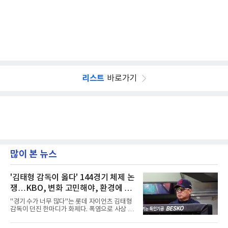
리스트
바로가기
많이 본 뉴스
'김태형 감독이 옳다' 144경기 체제 논
쟁…KBO, 변화 고민해야, 환경에 맞
는 경기 수가 바람직
"경기 수가 너무 많다"는 롯데 자이언츠 김태형
감독이 던진 한마디가 화제다. 폭염으로 사상 초
유의 이틀 연속 전 경기 취소가 결정된 날, 김 감
독은 단순히 더위를 이야기하지 않았다. 우천,