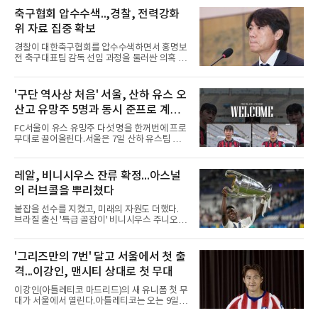
다며 세 이름을 꺼냈다.다만 조건을 달았다. 오승
환은 이들이 경기 운영 능력과 경험을 더 쌓으면
축구협회 압수수색..,경찰, 전력강화
메이저리그 진출이 가능하다면서도, 지금보다
위 자료 집중 확보
한두 단계 성장해야 성공할 수 있다고 강조했다.
김병현도 같은 방향을 짚었다. 그는 김택연과 박
경찰이 대한축구협회를 압수수색하면서 홍명보
영현을 꼽으며 한국에서는 최고 대우를 받지만
전 축구대표팀 감독 선임 과정을 둘러싼 의혹 규
미국은 다르다고 조언했다.
명에 속도가 붙었다.월드컵 조별리그 탈락 이후
비판이 홍 전 감독에게 집중됐지만 경찰의 시선
은 다른 곳을 향한다. 성적 부진과 별개로 선임
'구단 역사상 처음' 서울, 산하 유스 오
과정에 부당함이 있었는지가 수사의 본류다.7일
산고 유망주 5명과 동시 준프로 계
연합뉴스 취재를 종합하면 서울경찰청 광역수사
단 금융범죄수사대는 전날 축구협회 사무실 등
약...ACL2 겨냥
FC서울이 유스 유망주 다섯 명을 한꺼번에 프로
을 압수수색해 감독 선임 관련 자료를 다수 확보
무대로 끌어올린다.서울은 7일 산하 유스팀 서
했다. 특히 감독 후보를 검토해 이사회에 추천하
울 오산고 소속 선수 5명과 준프로 계약을 맺었
는 전력강화위원회가 생성한 자료를 집중적으로
다고 밝혔다. 한 번에 다섯 명과 계약한 것은 구
확보한 것으로 알려졌다.경찰은 협회가 홍 전 감
단 역사상 처음으로, 3학년 김강준·신지섭·이서
레알, 비니시우스 잔류 확정...아스널
독을 1순위 후보로 정하고 검증한 과정, 이사회
현·정현웅과 2학년 정하원이 대상이다.오산고의
의 최종 승인 경위를 살
의 러브콜을 뿌리쳤다
성적이 배경이 됐다. 올 시즌 백운기 전국 고등학
교 축구대회와 코리아풋볼파크 U-18 챔피언스
붙잡을 선수를 지켰고, 미래의 자원도 더했다.
컵, K리그 U-17 챔피언십을 잇달아 제패했다.시
브라질 출신 '특급 골잡이' 비니시우스 주니오르
기도 맞물렸다. 서울은 9월 시작하는 아시아축
(26)가 레알 마드리드와의 동행을 2032년까지
구연맹(AFC) 챔피언스리그2(ACL2)를 앞두고 선
이어간다.스페인 프로축구 프리메라리가 '거함'
수단 깊이를 더하는 동시에 유스 출신에게 국제
레알 마드리드는 7일(한국시간) 비니시우스와
'그리즈만의 7번' 달고 서울에서 첫 출
무대 경험을 주려 했다.면면도 다양하다. 측면 공
2032년 6월 30일까지 유효한 6년 연장 계약에
격수 정현웅은 돌파력이
격...이강인, 맨시티 상대로 첫 무대
합의했다고 공식 발표했다. 비니시우스는 재계
약 확정 후 사회관계망서비스(SNS)에 베르나베
이강인(아틀레티코 마드리드)의 새 유니폼 첫 무
우에서의 8년은 너무 짧다며, 앞으로 6년, 그리
대가 서울에서 열린다.아틀레티코는 오는 9일
고 영원히 함께하겠다고 애정을 드러냈다.성사
오후 8시 서울월드컵경기장에서 맨체스터 시티
과정에는 우여곡절이 있었다. 그는 최근 잉글랜