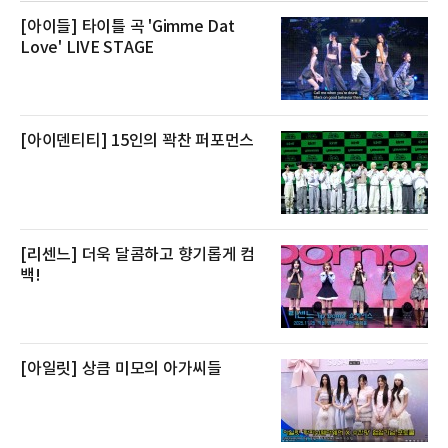
로켓프레시 새벽배송으로 선보인다고 설명했다.
전복은 산지에서 채취한 뒤 전국으로 직송되는
[아이들] 타이틀 곡 'Gimme Dat
방식으로 운영된다. 신선도가 중요한 상품인 만
Love' LIVE STAGE
큼 이르면 다음 날 오전 배송이 가능하도록 물류
망을 활용하고 있다.쿠팡의 전복 매입량도 늘고
있다. 쿠팡에 따르면 전복 매입량은 2020년 30
톤 미만에서 2022년 140톤
[아이덴티티] 15인의 꽉찬 퍼포먼스
[리센느] 더욱 달콤하고 향기롭게 컴
백!
[아일릿] 상큼 미모의 아가씨들