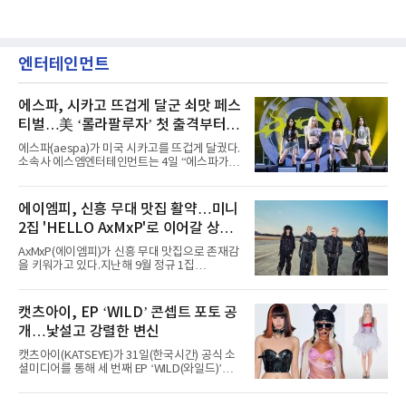
엔터테인먼트
에스파, 시카고 뜨겁게 달군 쇠맛 페스
티벌…美 ‘롤라팔루자’ 첫 출격부터
증명한 존재감
에스파(aespa)가 미국 시카고를 뜨겁게 달궜다.
소속사 에스엠엔터테인먼트는 4일 “에스파가
지난 2일(현지 시간) 미국 시카고 그랜트 파크에
서 열린 ‘롤라팔루자 시카고’(Lollapalooza
Chicago)의 알리안츠 스테이지에 올랐다”며
에이엠피, 신흥 무대 맛집 활약…미니
“총 14곡으로 구성된 세트리스트를 선사, 데뷔 7
2집 'HELLO AxMxP'로 이어갈 상승
년 차다운 노련한 무대 매너와 파워풀한 에너지
로 현장의 분위기를 압도했다”고 밝혔다.1991
세
AxMxP(에이엠피)가 신흥 무대 맛집으로 존재감
년 시작된 ‘롤라팔루자’는 8개 스테이지, 170여
을 키워가고 있다.지난해 9월 정규 1집
팀의 아티스트와 40만 명 이상의 관객이 운집하
'AxMxP'를 발매하며 가요계에 정식 출격한
는 북미 최대 규모의 페스티벌이다.올해 ‘롤라팔
AxMxP는 데뷔 전부터 버스킹과 각종 페스티벌,
루자 시카고’에는 에스파 외에도 제니, 아이들,
공연 무대에 오르며 실전 경험을 쌓아왔다.이들
캣츠아이, EP ‘WILD’ 콘셉트 포토 공
코르티스 등 K팝 스타들이 출연진 명단에 이름
은 소속사 패밀리 콘서트를 비롯해 '뷰티풀 민트
을 올렸다.이날 에스파는
개…낯설고 강렬한 변신
라이프 2025', '2025 부산국제록페스티벌' 등 대
형 무대에 잇달아 출연해 당찬 에너지와 풋풋한
캣츠아이(KATSEYE)가 31일(한국시간) 공식 소
매력으로 음악팬들의 눈도장을 찍었다.이후
셜미디어를 통해 세 번째 EP ‘WILD(와일드)’의
AxMxP는 '카운트다운 판타지 2025-2026',
콘셉트 포토와 트랙리스트를 공개했다.‘Wild
'PEAKBOX 2025 vol.2 : 사랑·청춘·행복', '2025
heart(와일드 하트)’라는 제목이 붙은 콘셉트 포
Someday Christmas - 부산' 등 무대를 통해 안