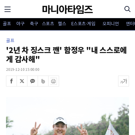
골프
야구
축구
스포츠
헬스
E스포츠·게임
오피니언
엔터
골프
'2년 차 징스크 깬' 함정우 "내 스스로에
게 감사해"
2019-12-10 15:00:00