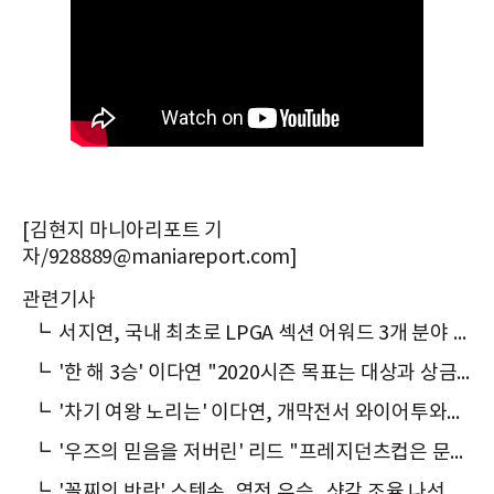
[김현지 마니아리포트 기
자/928889@maniareport.com]
관련기사
┗
서지연, 국내 최초로 LPGA 섹션 어워드 3개 분야 수상
┗
'한 해 3승' 이다연 "2020시즌 목표는 대상과 상금왕"
┗
'차기 여왕 노리는' 이다연, 개막전서 와이어투와이어 우승...올해만 3승
┗
'우즈의 믿음을 저버린' 리드 "프레지던츠컵은 문제 없어"
┗
'꼴찌의 반란' 스텐손, 역전 우승...샷감 조율 나선 미국팀 "글쎄?"