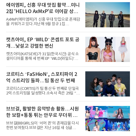
Chicago)의 알리안츠 스테이지에 올랐다”며
에이엠피, 신흥 무대 맛집 활약…미니
“총 14곡으로 구성된 세트리스트를 선사, 데뷔 7
2집 'HELLO AxMxP'로 이어갈 상승
년 차다운 노련한 무대 매너와 파워풀한 에너지
로 현장의 분위기를 압도했다”고 밝혔다.1991
세
AxMxP(에이엠피)가 신흥 무대 맛집으로 존재감
년 시작된 ‘롤라팔루자’는 8개 스테이지, 170여
을 키워가고 있다.지난해 9월 정규 1집
팀의 아티스트와 40만 명 이상의 관객이 운집하
'AxMxP'를 발매하며 가요계에 정식 출격한
는 북미 최대 규모의 페스티벌이다.올해 ‘롤라팔
AxMxP는 데뷔 전부터 버스킹과 각종 페스티벌,
루자 시카고’에는 에스파 외에도 제니, 아이들,
공연 무대에 오르며 실전 경험을 쌓아왔다.이들
캣츠아이, EP ‘WILD’ 콘셉트 포토 공
코르티스 등 K팝 스타들이 출연진 명단에 이름
은 소속사 패밀리 콘서트를 비롯해 '뷰티풀 민트
을 올렸다.이날 에스파는
개…낯설고 강렬한 변신
라이프 2025', '2025 부산국제록페스티벌' 등 대
형 무대에 잇달아 출연해 당찬 에너지와 풋풋한
캣츠아이(KATSEYE)가 31일(한국시간) 공식 소
매력으로 음악팬들의 눈도장을 찍었다.이후
셜미디어를 통해 세 번째 EP ‘WILD(와일드)’의
AxMxP는 '카운트다운 판타지 2025-2026',
콘셉트 포토와 트랙리스트를 공개했다.‘Wild
'PEAKBOX 2025 vol.2 : 사랑·청춘·행복', '2025
heart(와일드 하트)’라는 제목이 붙은 콘셉트 포
Someday Christmas - 부산' 등 무대를 통해 안
토에는 멤버들의 본능적이고 야성적인 면모가
코르티스 ‘FaSHioN’, 스포티파이 2
정적인 실력을 입증했고, 올해 '2026 어썸뮤직
강렬하게 담겼다. 짙은 아이섀도와 푸른빛·금빛·
페스티벌', '뷰티풀 민트 라이프 2026', '2026
억 스트리밍 돌파…팀 통산 두 번째
붉은빛의 컬러 렌즈가 비현실적인 분위기를 자
아내고, 여러 원색이 불규칙하게 뒤섞인 멀티컬
코르티스(CORTIS)가 팀 통산 두 번째로 단일곡
러 헤어와 과감한 블루·블랙 립 메이크업이 낯설
2억 스트리밍을 달성했다.소속사 측은 29일 “코
고도 매혹적인 비주얼을 완성했다.스타일링 역
르티스의 데뷔 앨범 수록곡 ‘FaSHioN’이 글로
시 파격적이다. 스터드와 망사, 코르셋, 풍성한
벌 오디오·음원 스트리밍 플랫폼 스포티파이에
레이스 등 언뜻 어울리지 않을 듯한 소재와 실루
서 27일 자로 누적 재생 수 2억 회를 돌파했
브브걸, 활발한 음악방송 활동…시원
엣을 거침없이 결합했다. 멤버들은 각기 다른 개
다”고 밝혔다.곡이 발표된 지 약 10개월 만이다.
성을 살린 스타일링을 선
한 보컬+통통 튀는 안무로 무더위 사
팀의 첫 번째 2억 스트리밍 곡은 동일 음반에 수
록된 ‘GO!’다. 이 노래는 공개 약 9개월 만인 지
냥
브브걸(BBGIRLS)이 ‘서머 퀸’의 존재감을 다시
난달 26일 자에 2억 고지를 밟았다. 이는 최근 5
한번 보여줬다.브브걸은 지난 16일 새 싱글
년 내 데뷔한 보이그룹의 곡 중 최단기 2억 달성
'BODY WAVE'(바디 웨이브)를 발매하고 각종 음
이며 ‘FaSHioN’이 그 다음이다.코르티스는 평