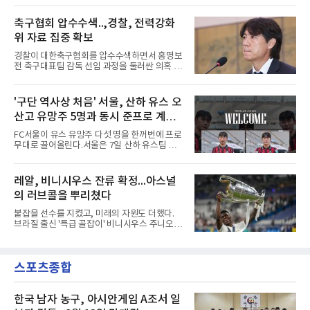
마크 미트윌란을 거쳐 최근 벨기에 명문 클뤼프
리에 힘을 보탰다.김민재는 7일(현지시간) 홍콩
브루게로 옮겼는데, 입단 발표 나흘 만에 개막전
카이탁 스포츠파크에서 열린 애스턴 빌라(잉글
축구협회 압수수색..,경찰, 전력강화
선발로 곧장 투입돼 90분을 소화하며 팀의 3-0
랜드)와의 친선경기에서 전반 37분 0의 균형을
완승에 힘을 보탰다.기록도
위 자료 집중 확보
깨는 골을 넣었다. 톰 비쇼프가 왼쪽 측면에서 올
린 프리킥에 묘하게 머리를 갖다 대 방향을 바꾸
경찰이 대한축구협회를 압수수색하면서 홍명보
며 골 그물을 흔들었다.흐름은 좋았다. 제주전에
전 축구대표팀 감독 선임 과정을 둘러싼 의혹 규
서 주장 완장을 차고 30여 분을 소화했던 그는
명에 속도가 붙었다.월드컵 조별리그 탈락 이후
이날도 선발로 나서 요나탄 타와 중앙 수비진에
비판이 홍 전 감독에게 집중됐지만 경찰의 시선
서 호흡을 맞췄고, 후반 18분까지 뛰고 이토 히
은 다른 곳을 향한다. 성적 부진과 별개로 선임
'구단 역사상 처음' 서울, 산하 유스 오
로키로 교체됐다.분데스리가 최다 우승팀(35회)
과정에 부당함이 있었는지가 수사의 본류다.7일
뮌헨은 프리시즌 아시아
산고 유망주 5명과 동시 준프로 계
연합뉴스 취재를 종합하면 서울경찰청 광역수사
단 금융범죄수사대는 전날 축구협회 사무실 등
약...ACL2 겨냥
FC서울이 유스 유망주 다섯 명을 한꺼번에 프로
을 압수수색해 감독 선임 관련 자료를 다수 확보
무대로 끌어올린다.서울은 7일 산하 유스팀 서
했다. 특히 감독 후보를 검토해 이사회에 추천하
울 오산고 소속 선수 5명과 준프로 계약을 맺었
는 전력강화위원회가 생성한 자료를 집중적으로
다고 밝혔다. 한 번에 다섯 명과 계약한 것은 구
확보한 것으로 알려졌다.경찰은 협회가 홍 전 감
단 역사상 처음으로, 3학년 김강준·신지섭·이서
레알, 비니시우스 잔류 확정...아스널
독을 1순위 후보로 정하고 검증한 과정, 이사회
현·정현웅과 2학년 정하원이 대상이다.오산고의
의 최종 승인 경위를 살
의 러브콜을 뿌리쳤다
성적이 배경이 됐다. 올 시즌 백운기 전국 고등학
교 축구대회와 코리아풋볼파크 U-18 챔피언스
붙잡을 선수를 지켰고, 미래의 자원도 더했다.
컵, K리그 U-17 챔피언십을 잇달아 제패했다.시
브라질 출신 '특급 골잡이' 비니시우스 주니오르
기도 맞물렸다. 서울은 9월 시작하는 아시아축
(26)가 레알 마드리드와의 동행을 2032년까지
구연맹(AFC) 챔피언스리그2(ACL2)를 앞두고 선
이어간다.스페인 프로축구 프리메라리가 '거함'
수단 깊이를 더하는 동시에 유스 출신에게 국제
레알 마드리드는 7일(한국시간) 비니시우스와
무대 경험을 주려 했다.면면도 다양하다. 측면 공
스포츠종합
2032년 6월 30일까지 유효한 6년 연장 계약에
격수 정현웅은 돌파력이
합의했다고 공식 발표했다. 비니시우스는 재계
약 확정 후 사회관계망서비스(SNS)에 베르나베
우에서의 8년은 너무 짧다며, 앞으로 6년, 그리
한국 남자 농구, 아시안게임 A조서 일
고 영원히 함께하겠다고 애정을 드러냈다.성사