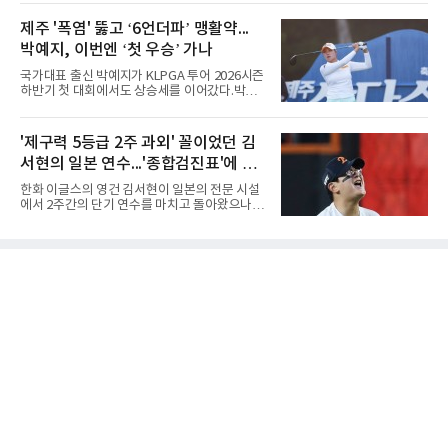
행배 전국중고배구대회 18세 이하 여자부 결승
연은 2024년 8월 이 대회에서 공동 2위로 주목
에서 선명여고를 세트스코어 3-1(13-25, 25-14,
제주 '폭염' 뚫고 ‘6언더파’ 맹활약...
받았으나, 지난해 상금순위 75위에 그쳐 시드순
25-17, 25-10)로 물리치고 우승을 차지했다.첫
위전으로 밀렸고 본선에서도 78위에
박예지, 이번엔 ‘첫 우승’ 가나
세트를 13-25로 내주며 불안하게 출발한 중앙여
고는 이후 조직력을 되찾아 2세트부터 경기 주
국가대표 출신 박예지가 KLPGA 투어 2026시즌
도권을 완전히 장악했다. 강한 서브와 탄탄한 수
하반기 첫 대회에서도 상승세를 이어갔다.박예
비를 앞세워 내리 세 세트를 따내며 짜릿한 역전
지는 6일 제주 서귀포 테디밸리 골프앤리조트에
승을 완성했다.이번 우승은 더욱 의미가 컸다. 중
서 열린 KLPGA 투어 제주삼다수 마스터스 1라
앙여고는 올해 3월 춘계연맹전과 5월 종별선수
운드에서 보기 없이 버디만 6개를 잡아내며 6언
'제구력 5등급 2주 과외' 꼴이었던 김
권대회 결승에서 모두 선명여고에 패해 준우승
더파 66타를 쳤다. 박예지는 서어진, 신다인과
에 머물렀다. 그러나 세 번째
서현의 일본 연수...'종합검진표'에 불
선두권을 형성했다.이날 경기가 열린 테디밸리
골프앤리조트 역시 전국적 폭염을 피해가지 못
과
한화 이글스의 영건 김서현이 일본의 전문 시설
했다. 대회장의 최고 기온은 35도에 달했다. 섬
에서 2주간의 단기 연수를 마치고 돌아왔으나,
지역 특성상 습도가 높아 체감온도는 더 높게 느
실전 마운드에서 여전히 극심한 제구 난조를 노
껴졌다.하지만 박예지는 폭염 만큼이나 매섭고
출하며 야구 팬들과 전문가들 사이에 씁쓸한 뒷
뜨거운 경기력을 선보이며 첫 우승을 향한 발판
맛을 남기고 있다.출국 당시만 해도 선수의 고질
을 마련했다.경기 후 박예지는 “날씨가 덥고 습
적인 제구 문제를 해결할 특효약이 될 것처럼 포
해 체력적으로 쉽지 않은 경기였지
장되었던 이번 연수는, 뚜껑을 열어보니 '제구력
5등급에게 2주짜리 족집게 과외를 붙여 1등급을
기대한 꼴'이었다는 냉정한 평가를 피하기 어렵
게 됐다.야구에서 투수의 제구력은 오랜 시간 투
구폼을 반복하며 몸에 새겨진 일종의 근육 기억
과 밸런스의 산물이다. 릴리스 포인트의 미세한
오차나 하체 활용의 불균형은 수백, 수천 번의
교정 훈련과 실전 피드