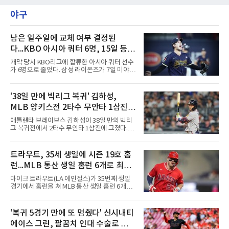
서 버디 1개에 보기 5개, 더블보기 1개를 묶어 6
7일 제주 서귀포시 테디밸리 골프앤리조트(파
오버파 78타로 공동 115위에 머물러 컷 탈락이
야구
72)에서 열린 2라운드에서 버디 8개와 보기 1개
유력해 보였던 그였다.반전의 흐
를 묶어 7언더파 65타를 쳤다. 1라운드에서 71
타로 공동 30위에 머물렀던 그는 8언더파 136타
로 최정원, 문정민, 서어진, 신다인과 공동 2위에
남은 일주일에 교체 여부 결정된
이름을 올렸다. 단독 선두 강채연(9언더파 135
다...KBO 아시아 쿼터 6명, 15일 등록
타)과는 한 타 차다.걸린 것이 크다. 지난 5월 sh
시한이 분수령
수협은행 MBN 여자 오픈에서 통산 20승을 채운
개막 당시 KBO리그에 합류한 아시아 쿼터 선수
박민지는 이번 대회에서 우승하면 KLPGA 통산
가 6명으로 줄었다. 삼성 라이온즈가 7일 미야지
최다 우승 단독 1위에 오른다.라
유라를 웨이버 공시하고 미야모리 사토시를 영
입한 결과다.한화 왕옌청과 키움 가나쿠보 유토
는 입지가 확고하다. 왕옌청은 21경기 10승 4패,
'38일 만에 빅리그 복귀' 김하성,
평균자책점 3.34로 다승 공동 선두이자 3경기 연
MLB 양키스전 2타수 무안타 1삼진...
속 퀄리티스타트를 기록 중이다. 가나쿠보는 5
승 4패 13세이브 10홀드, 평균자책점 2.95로 외
시즌 타율 0.067
애틀랜타 브레이브스 김하성이 38일 만의 빅리
국인 최초 10홀드·10세이브를 동시에 달성했
그 복귀전에서 2타수 무안타 1삼진에 그쳤다.김
다.kt 스기모토 고키는 전반기 42경기 평균자책
하성은 8일(한국시간) 미국 뉴욕 양키스타디움
점 5.44에서 슬라이더 비중을 늘린 뒤 후반기 9
에서 열린 2026 MLB 뉴욕 양키스와의 원정 경
경기 8홀드, 평균자책점 1.86으로 반등해 시즌
기에 9번 타자 유격수로 선발 출전했다. 시즌 타
트라우트, 35세 생일에 시즌 19호 홈
17홀드 공동 선두에 올랐다. SSG 타케다 쇼타도
율은 0.068에서 0.067(75타수 5안타)로 떨어졌
전반기 1승 7패, 평균자책점
런...MLB 통산 생일 홈런 6개로 최다
다.2회초 2사 1루에서는 양키스 좌완 선발 맥스
프리드의 6구째 몸쪽 싱킹 패스트볼을 쳐 유격
타이
마이크 트라우트(LA 에인절스)가 35번째 생일
수 뜬공으로 아웃됐고, 5회초에는 루킹 삼진을
경기에서 홈런을 쳐 MLB 통산 생일 홈런 6개로
당했다. 1-0으로 앞선 8회초 1사에서 대타 도미
최다 타이에 올랐다.트라우트는 8일(한국시간)
닉 스미스와 교체됐다.시즌 후 FA가 되는 김하성
미국 플로리다주 마이애미 론디포파크에서 열린
은 올해 1월 빙판길 낙상으로 오른손 중지 힘줄
2026 MLB 마이애미 말린스와의 원정 경기에 2
'복귀 5경기 만에 또 멈췄다' 신시내티
이 파열돼 5월 중순 복귀했고, 동계 훈련 부족 여
번 타자 중견수로 선발 출전해 3타수 1안타(1홈
파로 부진이 이어졌다. 지난달
에이스 그린, 팔꿈치 인대 수술로 시즌
런) 1타점 2득점 1볼넷으로 팀의 4-3 승리를 견