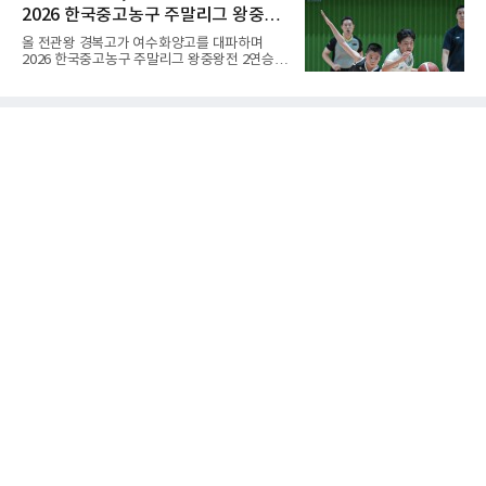
나에서 열린 대회 B조 조별리그 3차전에서 마카
서 호
2026 한국중고농구 주말리그 왕중왕
오(119위)를 세트 점수 3-0(25-18 25-16 25-15)
으로 제압했다. 일본과 대만에 이어 마카오까지
전 결승토너먼트 확정
올 전관왕 경복고가 여수화양고를 대파하며
꺾은 한국은 조별리그 전승으로 준결승 티켓을
2026 한국중고농구 주말리그 왕중왕전 2연승을
손에 넣었다.공격은 고르게 터졌다. 김요한(삼성
달성, 결승 토너먼트 진출을 확정했다.경복고는
화재)과 임재영(대한항공)이 각각 13점씩 올렸
7일 전남 해남 구교체육관에서 열린 대회 남고
고, 김준우(삼성화재)가 10득점, 이상현(국군체
부 H조 예선 2차전에서 박지오(26점)와 김호원
육부대)이 9득점으로 힘을 보탰다.대표팀은 8일
(22점)의 활약을 앞세워 여수화양고를 94-59로
오후 8시 30분 A조 2위와 결승
완파했다. 이로써 경복고는 예선 2전 전승을 기
록하며 조 1위로 결승 토너먼트에 진출했다.경
복고는 1쿼터 초반부터 박지오의 높은 슛 성공
률을 앞세워 공격을 주도하며 24-15로 기선을
제압했다. 이후에도 전력의 우위를 바탕으로 경
기를 운영한 경복고는 전반을 40-34로 마친 뒤,
후반 들어 내·외곽에서 고른 득점포를 가동하며
점수 차를 크게 벌려 여유 있게 승