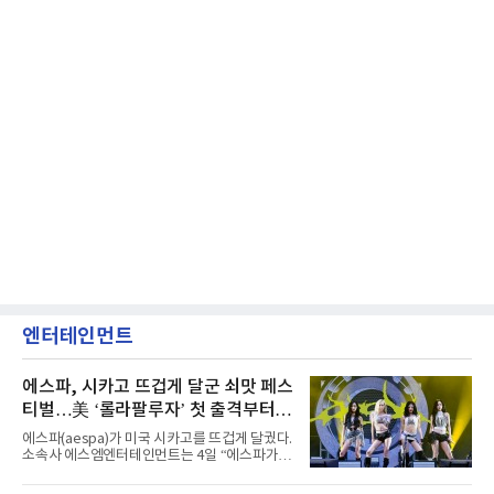
엔터테인먼트
에스파, 시카고 뜨겁게 달군 쇠맛 페스
티벌…美 ‘롤라팔루자’ 첫 출격부터
증명한 존재감
에스파(aespa)가 미국 시카고를 뜨겁게 달궜다.
소속사 에스엠엔터테인먼트는 4일 “에스파가
지난 2일(현지 시간) 미국 시카고 그랜트 파크에
서 열린 ‘롤라팔루자 시카고’(Lollapalooza