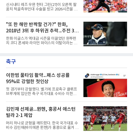
인했다.1회초 1사에서 마이애미 선발 타일러 필
아웃
신시내티 레즈 우완 헌터 그린(27)이 오른쪽 팔
립스의 시속 155.8㎞ 바깥쪽 포심을 밀어 쳐 우
꿈치 척골측부인대 수술을 받고 2026시즌을 접
중간 담장을 넘겼다. 비거리 122ｍ, 시즌 19호이
는다.구단은 8일(한국시간) 그린이 손상된 인대
자 통산 423번째 홈런이다. 1-2로 뒤진 7회초 2
치료를 위해 다음 주 수술받는다고 밝혔다. 수술
사 3루에서는 그의 타구가 상대 투수 실책으로
방식과 범위는 팔꿈치 내부 상태를 확인한 뒤 결
"또 한 해만 반짝할 건가?" 한화,
이어져 동점이 됐고, 1루에 나간 뒤 놀런 섀누얼
정된다. 올 시즌 복귀는 무산됐고, 손상 정도에
의 역전 중월 2점 홈런 때 득점
2018년 3위 후 하위권 추락...주전 3명
따라 2027시즌 복귀 시점도 영향을 받을 수 있
다.지난 3월 뼛조각 제거 관절경 수술 뒤 재활을
빠지기 전에 많은 승리 챙겨야
한화 이글스가 역대급 시즌을 이끌었던 원투펀
거쳐 지난달 복귀한 그린은 5경기에서 2승 2패,
치 코디 폰세와 라이언 와이스의 이탈이라는 거
평균자책점 6.83을 남겼다. 최근 불펜 투구 중 통
대한 파고를 마주하게 됐다. 두 선수가 KBO리그
증이 재발해 정밀검진과 2차 소견 끝에 재수술
를 폭격하며 거둔 눈부신 활약은 팀에 엄청난 영
이 확정됐다.그린은 고교 시절 투수·유격수 모두
광을 안겼지만, 역설적으로 너무 뛰어난 기량 탓
1라운드 지명감으로 평가받았고, MLB 파이프라
축구
에 메이저리그 역스카우트의 표적이 되면서 순
인 2017년 드래프트
식간에 마운드의 핵이 공백으로 남게 됐다.폰세
와 와이스는 지난 시즌 한화 선발진의 중심을 완
벽하게 지탱하며 합쳐서 무려 33승을 합작해내
이한범 풀타임 활약...패스 성공률
는 기적 같은 저력을 발휘했다. 특히 폰세는 다
95%로 강렬한 첫인상
승, 평균자책점, 탈삼진, 승률 등 투수 부문 4관
왕을 석권하고 정규시즌 MVP까지 거머쥐며 리
첫 경기부터 강렬했다. 벨기에 프로축구 클뤼프
그를 지배했고, 와이스 역시 16승을 올리며 그에
브루게에 입단한 축구 국가대표 수비수 이한범
못지않은 에이스급 투구로 팀
이 풀타임 데뷔전을 치르며 경기 최우수선수에
뽑혔다.이한범은 8일(한국시간) 벨기에 브뤼헤
의 얀 브레이덜 스타디온에서 열린 코르트레이
김민재 선제골...뮌헨, 홍콩서 애스턴
크와의 2026-2027 벨기에 주필러리그 1라운드
빌라 2-1 제압
홈 경기에 선발로 나서 경기 종료까지 뛰었다.출
발 자체가 빨랐다. 2026 북중미 월드컵에서 한국
머리 하나로 균형을 깨뜨렸다. 한국 국가대표 수
의 조별리그 3경기를 모두 풀타임으로 소화하며
비수 김민재(바이에른 뮌헨)가 홍콩으로 옮겨 열
대표팀 중앙 수비의 주축으로 자리 잡은 그는 덴
린 프리시즌 경기에서 선제골을 터뜨리며 팀 승