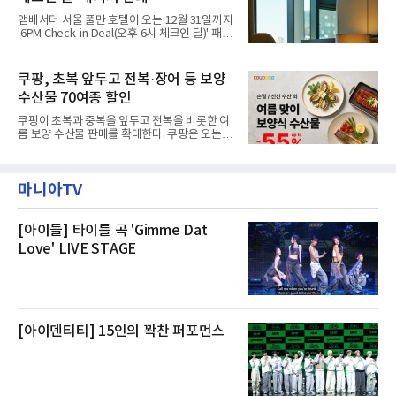
내부에서 불이 타는 냄새가 났다는 의혹과 관련
앰배서더 서울 풀만 호텔이 오는 12월 31일까지
해 “사실무근”이라는 입장을 밝혔다.회사 측은
'6PM Check-in Deal(오후 6시 체크인 딜)' 패키
“인근에서 지난 15일 다른 회사에서 발생한 대
지를 선보인다.이번 패키지는 오후 6시 체크인
형 화재 연기가 인입돼 즉시 방재팀이 조사한 결
으로 여유로운 저녁 시간부터 호텔 스테이를 시
과 일산화탄소가 미검출됐고, 내부 문제가 아닌
작할 수 있도록 준비됐다.앰배서더 서울 풀만 호
쿠팡, 초복 앞두고 전복·장어 등 보양
것으로 확인됐다”고 설명했다.이어 “정확한 화
텔 측은 “퇴근 후 또는 주말 도심 속에서 짧지만
재 원인은 추후 조사될
수산물 70여종 할인
온전한 휴식을 원하는 고객들에게 특별한 경험
을 제공한다”고 밝혔다.패키지는 디럭스와 이그
쿠팡이 초복과 중복을 앞두고 전복을 비롯한 여
제큐티브 두 가지 타입으로 구성된다. 디럭스 패
름 보양 수산물 판매를 확대한다. 쿠팡은 오는
키지는 객실 1박(룸 온리)으로 심플한 호캉스를
20일까지 전복, 문어, 낙지, 장어 등 70여종의 수
즐길 수 있으며, 이그제큐티브 패키지는 객실 1
산물을 할인 판매한다고 8일 밝혔다.이번 행사
박과 함께 클럽 앰배서더 라운지 2인 이용, 웰니
에는 국내산 활전복과 문어, 낙지, 장어, 생물새
스 센터 사우나 2인 이용 혜택이 포함된다.특히
마니아TV
우 등이 포함됐다. 쿠팡은 올해 큰 크기의 전복
클럽 앰배서더 라운지
생산량이 늘어난 점을 반영해 주요 산지 상품을
로켓프레시 새벽배송으로 선보인다고 설명했다.
전복은 산지에서 채취한 뒤 전국으로 직송되는
[아이들] 타이틀 곡 'Gimme Dat
방식으로 운영된다. 신선도가 중요한 상품인 만
Love' LIVE STAGE
큼 이르면 다음 날 오전 배송이 가능하도록 물류
망을 활용하고 있다.쿠팡의 전복 매입량도 늘고
있다. 쿠팡에 따르면 전복 매입량은 2020년 30
톤 미만에서 2022년 140톤
[아이덴티티] 15인의 꽉찬 퍼포먼스