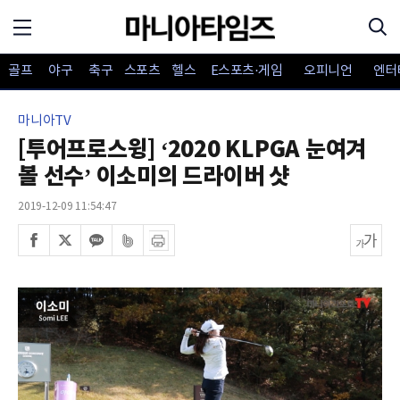
골프
야구
축구
스포츠
헬스
E스포츠·게임
오피니언
엔터
마니아TV
[투어프로스윙] ‘2020 KLPGA 눈여겨
볼 선수’ 이소미의 드라이버 샷
2019-12-09 11:54:47