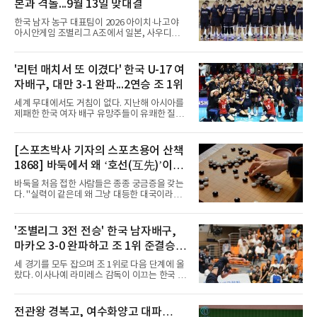
본과 격돌...9월 13일 맞대결
과정에는 우여곡절이 있었다. 그는 최근 잉글랜
드 프리미어리그(EPL) 챔피언 아스널의 뜨거운
한국 남자 농구 대표팀이 2026 아이치·나고야
관심을 받았는데, 18개월간 이어진 재계약 협상
아시안게임 조별리그 A조에서 일본, 사우디아라
이 한때 교착됐기 때문이다. 그러
비아, 인도네시아와 경쟁한다.대회 조직위원회
가 8일 발표한 일정에 따르면 한국은 9월 10일
사우디, 11일 인도네시아, 13일 일본과 차례로
'리턴 매치서 또 이겼다' 한국 U-17 여
맞붙는다. FIBA 랭킹은 일본 22위, 한국 57위, 사
자배구, 대만 3-1 완파...2연승 조 1위
우디 65위, 인도네시아 94위로, 랭킹과 홈 이점
을 모두 갖춘 일본이 최대 변수다.니콜라이스 마
세계 무대에서도 거침이 없다. 지난해 아시아를
줄스(라트비아) 감독이 이끄는 대표팀은 지난달
제패한 한국 여자 배구 유망주들이 유쾌한 질주
6일 FIBA 월드컵 예선 1라운드 6차전에서 일본
를 이어가고 있다.중·고교 선수들로 구성된 17세
을 2점 차로 꺾었다. 오는 15·16일 도쿄에서 일
이하(U-17) 여자배구대표팀은 8일(한국시간) 칠
본과 평가전도 예정돼 실전 점검이 가능하다.
레 로스안데스에서 열린 2026 국제배구연맹
[스포츠박사 기자의 스포츠용어 산책
NBA에 도전 중인 이현중을 앞세운 대표팀의 목
(FIVB) U-17 여자 세계선수권대회 조별리그 D조
표는 우승이다.조별리그는 12
1868] 바둑에서 왜 ‘호선(互先)’이라
2차전에서 대만을 세트 점수 3-1(25-19 18-25
25-13 25-15)로 꺾었다. 전날 푸에르토리코를
말할까
바둑을 처음 접한 사람들은 종종 궁금증을 갖는
3-1로 물리쳤던 한국은 2연승으로 조 1위에 올
다. "실력이 같은데 왜 그냥 대등한 대국이라고
라 16강 진출에 청신호를 켰다.이날 승리는 남다
하지 않고 '호선'이라고 할까." (본 코너 1807회
른 의미가 있었다. 한국은 지난해 2025 U-16 아
‘바둑에서 왜 ‘대국(對局)’이라 말할까‘ 참조)'호
시아선수권 결승에서 대만을 풀세트 접전 끝에
선(互先)'은 한자로 '서로 호(互)', '먼저 선(先)'을
'조별리그 3전 전승' 한국 남자배구,
3-2로 꺾고 정상에 올랐는데, 세계선수권에서
쓴다. 직역하면 '서로 먼저 둔다'는 뜻이다. 여기
이뤄진 '리턴 매치'에서도 승리하
마카오 3-0 완파하고 조 1위 준결승
서 '서로 먼저 둔다'는 표현은 한 판에서 두 사람
이 동시에 선수를 잡는다는 의미가 아니다. 중국
진출
세 경기를 모두 잡으며 조 1위로 다음 단계에 올
과 일본의 고대 바둑에서 실력이 같은 사람끼리
랐다. 이사나예 라미레스 감독이 이끄는 한국 남
는 여러 판을 둘 때 흑(선수)을 번갈아 맡았다는
자배구 대표팀(세계랭킹 26위)이 2026 동아시
관행에서 나온 말이다. 한 판은 A가 흑을, 다음
아남자선수권대회 조별리그를 3연승으로 마무
판은 B가 흑을 맡는 식으로 서로 선수를 주고받
리했다.대표팀은 7일 몽골 울란바타르 AVA 아레
전관왕 경복고, 여수화양고 대파…
는다는 의미였던 것이다.인터넷 조선왕조실록에