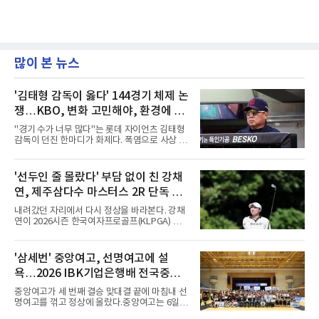
많이 본 뉴스
'김태형 감독이 옳다' 144경기 체제 논
쟁…KBO, 변화 고민해야, 환경에 맞
는 경기 수가 바람직
"경기 수가 너무 많다"는 롯데 자이언츠 김태형
감독이 던진 한마디가 화제다. 폭염으로 사상 초
유의 이틀 연속 전 경기 취소가 결정된 날, 김 감
독은 단순히 더위를 이야기하지 않았다. 우천,
폭염, 부상 등 변수가 늘어나는 현실에서 현재
'선두인 줄 몰랐다' 부담 없이 친 강채
팀당 144경기 체제가 과연 지속 가능한지 질문
연, 제주삼다수 마스터스 2R 단독 선
을 던졌다.물론 144경기가 세계적으로 특별히
많은 숫자는 아니다. 메이저리그는 팀당 162경
두
내려갔던 자리에서 다시 정상을 바라본다. 강채
기, 일본프로야구도 143~144경기를 치른다. 숫
연이 2026시즌 한국여자프로골프(KLPGA) 투어
자만 놓고 보면 KBO가 유난히 혹사 구조라고 말
하반기 첫 대회 제주삼다수 마스터스(총상금 10
하기 어렵다.하지만 중요한 것은 숫자가 아니라
억 원, 우승상금 1억8000만 원) 2라운드에서 단
환경이다. 한국의 여름은 달라지고 있다. 과거와
독 선두로 도약했다.강채연은 7일 제주도 서귀
'삼세번' 중앙여고, 선명여고에 설
비교하기 어려울 정도로 폭염이 길어지고 강해
포의 테디밸리 골프앤리조트(파72)에서 열린 2
지고 있다. 여기에 장마, 이
욕…2026 IBK기업은행배 전국중고
라운드에서 버디 5개와 보기 1개를 묶어 4언더
파 68타를 쳤다. 중간합계 9언더파 135타로 전
배구대회 우승
중앙여고가 세 번째 결승 맞대결 끝에 마침내 선
날 공동 4위에서 선두로 올라섰다. 공동 2위 그
명여고를 꺾고 정상에 올랐다.중앙여고는 6일
룹(8언더파 136타)과는 한 타 차다.이 대회는 그
충북 제천실내체육관에서 열린 2026 IBK기업은
에게 특별하다. 2023년 정규투어에 데뷔한 강채