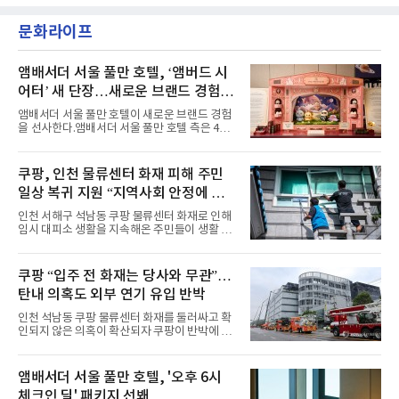
악방송에 출연했다.브브걸은 컴백 이후 Mnet
소 관심이 많은 ‘패션’을 소재로 곡을 공동 창작
'엠카운트다운'을 시작으로 KBS2 '뮤직뱅크',
했다. “내 티, 5 bucks 바지는, 만원” 등 멤버들
문화라이프
MBC '쇼! 음악중심', SBS '인기가요' 등 주요 음
의 라이프 스타일
악방송 무대에 올라 화려한 퍼포먼스를 펼쳤다.
시원한 에너지와 안정적인 라이브, 통통 튀는 매
력을 앞세워 매 무대 색다른 볼거리를 선사했다.
앰배서더 서울 풀만 호텔, ‘앰버드 시
특히 화사한 파스텔 톤의 비치웨어부터 청량한
어터’ 새 단장…새로운 브랜드 경험 선
마린룩, 햇살 아래 반짝이는 물결을 연상시키는
사
스커트, 강렬한 붉은 계열의 스타일링까지 각기
앰배서더 서울 풀만 호텔이 새로운 브랜드 경험
다른 매력을 선보였다. 브브걸은 다채로운 여름
을 선사한다.앰배서더 서울 풀만 호텔 측은 4일
패션을 완벽하게 소화하며 보
“호텔 공식 마스코트 앰버드(Ambird)의 새로운
이야기를 담은 인형 극장 콘셉트의 공간 ‘앰버드
시어터(Ambird Theater)’를 새롭게 선보인
쿠팡, 인천 물류센터 화재 피해 주민
다”고 밝혔다.앰배서더 서울 풀만 호텔은 로비
일상 복귀 지원 “지역사회 안정에 총
한편에 마련된 앰버드 존을 통해 앰버드의 세계
관을 소개해왔다. 앰버드 존은 앰버드가 우주여
력”
인천 서해구 석남동 쿠팡 물류센터 화재로 인해
행 중 수집한 다양한 굿즈를 전시한 '앰버드 플래
임시 대피소 생활을 지속해온 주민들이 생활 터
닛(Ambird Planet)과 계절별 플라워 연출로 사
전으로 돌아갈 수 있는 계기가 마련됐다. 쿠팡풀
랑받아온 ‘앰버드 가든(Ambird Garden)’으로
필먼트서비스(CFS)가 지난 28일부터 화재 피해
구성되어 있다.새 단장한 앰버드 시어터는 오페
주민을 대상으로 전문 출장 청소서비스 지원에
쿠팡 “입주 전 화재는 당사와 무관”…
라 극장을 모티브로 한 데코레이션으로 구성됐
나섬으로써 본격적인 지역사회 복구 작업이 시
다. 무대 공간 및 티켓 박스
탄내 의혹도 외부 연기 유입 반박
작된 것이다.대피소 주민 중심 청소 접수, 첫날
부터 2가구 지원 완료CFS는 신현초등학교, 신
인천 석남동 쿠팡 물류센터 화재를 둘러싸고 확
현북초등학교, 신현여자중학교 등 인천 서해구
인되지 않은 의혹이 확산되자 쿠팡이 반박에 나
관내 임시 대피소 3곳에서 체류해온 화재 피해
섰다. 화재 전 센터 내부에서 탄내가 났다는 주장
주민들을 대상으로 출장 청소업체 요청 접수를
에 대해서는 외부 화재 연기 유입이라고 설명했
시작했다. 현장에서 극심한 피해를 입은 지역 주
고, 2023년 같은 물류센터에서 발생한 화재에
앰배서더 서울 풀만 호텔, '오후 6시
민들의 호응 속에 CFS는 즉시 행동에 나섰다. 지
대해서도 쿠팡 입주 전 공사 과정에서 벌어진 일
난 28일 오후 전문 청소업체와
체크인 딜' 패키지 선봬
이라며 선을 그었다.쿠팡은 21일 인천 물류센터