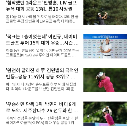
세지필드 컨트리클럽(파70)에서 페덱스컵 34위
'침착했던 2라운드' 안병훈, LIV 골프
김주형은 버디 5개를 잡고도 더블보기 1개로 공
뉴욕 대회 공동 13위...톱10 사정권
동 11위에서 세 계단 내려앉았다. 12언더파 128
타 선두 보 호슬러(미국)와는 4타 차다.10번 홀
톱10을 다시 바라볼 위치로 올라섰다. 코리안 골
까지 4타를 줄인 흐름은 223야드 파3 12번 홀에
프클럽 주장 안병훈이 LIV 골프 뉴욕 대회(총상
서 끊겼다. 티샷과 어프로치, 세 번째 샷까지 모
금 3천만달러) 2라운드에서 공동 13위로 도약했
두 내리막 경사를 타고 되돌아 내려왔고, 네 번
다.안병훈은 8일(한국시간) 미국 뉴저지주 베드
째 샷에서야 공을 그린에 세운 뒤 1.5ｍ 퍼트를
민스터의 트럼프 내셔널 골프 클럽 베드민스터
'목표는 1승이었는데' 이민규, 데이비
넣어 2타를 잃었다. 13번 홀(파4) 버디 이후로는
(파71)에서 열린 2라운드에서 버디 4개와 보기 1
타수를 더 줄이지 못했다.페덱스
드골프 투어 15회 대회 우승…시즌 2
개를 묶어 3언더파 68타를 쳤다. 중간 합계 2언
더파 140타로 피터 율라인(미국), 마크 리슈먼
승
이틀 동안 흔들림이 없었다. 이민규가 2026 한국
(호주)과 공동 13위에 자리했다. 공동 10위 그룹
프로골프(KPGA) 2부 투어인 데이비드골프 투어
과는 2타 차여서 남은 라운드에서 시즌 두 번째
15회 대회(총상금 1억원)에서 시즌 두 번째 우승
톱10을 노릴 수 있다.흐름은 이어지고 있다. 올
을 거뒀다.이민규는 7일 충남 태안 솔라고 CC(파
해 LIV 골프에 합류한 안병훈은 첫 출전인 지난 2
71)에서 열린 2라운드에서 버디만 8개를 잡아 8
'완전히 달라진 하루' 김민별의 극적인
월 리야드 대회에서 공동 9위로 한국 국적 선수
언더파 63타를 쳤다. 전날 보기 없이 9언더파로
최초의 톱10을 기록했고,
반등...공동 115위서 공동 38위로 도
개인 18홀 최저타를 세웠던 그는 최종 합계 17언
더파 125타로, 공동 2위 박태완과 안해천(이상
약
바닥까지 내려갔던 순위표를 하루 만에 뒤집었
13언더파 129타)을 4타 차로 따돌렸다. 우승 상
다. 최악의 1라운드를 보냈던 김민별이 2라운드
금은 2천만원이다.여정에는 성장이 담겼다.
에서 반등에 성공했다.김민별은 7일 제주도 서
2021년 KPGA 프로로 입회해 2부 투어에서 활
귀포의 테디밸리 골프앤리조트(파72)에서 열린
약해온 이민규는 지난 5월 데이비드골프 투어 7
2026시즌 한국여자프로골프(KLPGA) 투어 제주
'우승하면 단독 1위' 박민지 버디 8개
회 대회에서 데뷔 첫 승을 거뒀다.
삼다수 마스터스(총상금 10억 원) 2라운드에서
로 도약...제주삼다수 2R 선두와 한 타
보기 없이 버디만 7개를 잡아 7언더파 65타를 쳤
다. 중간합계 1언더파 143타를 기록한 그는 전날
차
기록의 정점을 눈앞에 두고 반환점을 돌았다. 한
공동 115위에서 무려 77계단 뛰어오른 공동 38
국여자프로골프(KLPGA) 최다 우승 공동 1위 박
위로 컷을 통과했다. 이번 대회 컷 기준은 1오버
민지가 제주삼다수 마스터스(총상금 10억원)에
파 145타였다.전날과는 딴판이었다. 1라운드에
서 선두권으로 올라섰다.통산 20승의 박민지는