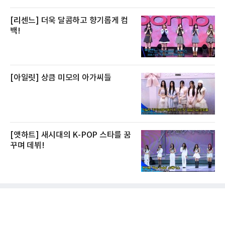
[리센느] 더욱 달콤하고 향기롭게 컴
백!
[아일릿] 상큼 미모의 아가씨들
[앳하트] 새시대의 K-POP 스타를 꿈
꾸며 데뷔!