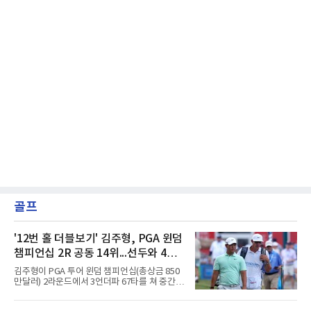
골프
'12번 홀 더블보기' 김주형, PGA 윈덤
챔피언십 2R 공동 14위...선두와 4타
차
김주형이 PGA 투어 윈덤 챔피언십(총상금 850
만달러) 2라운드에서 3언더파 67타를 쳐 중간
합계 8언더파 132타, 공동 14위에 올랐다.8일
(한국시간) 미국 노스캐롤라이나주 그린즈버러