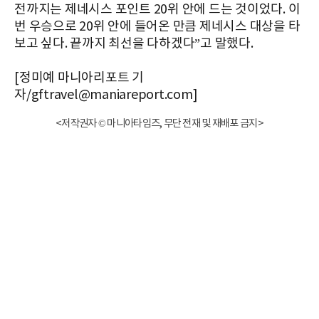
전까지는
제네시스
포인트
20
위
안에
드는
것이었다
.
이
번
우승으로
20
위
안에
들어온
만큼
제네시스
대상을
타
보고
싶다
.
끝까지
최선을
다하겠다
”
고
말했다
.
[정미예 마니아리포트 기
자/gftravel@maniareport.com]
<저작권자 © 마니아타임즈, 무단 전재 및 재배포 금지>