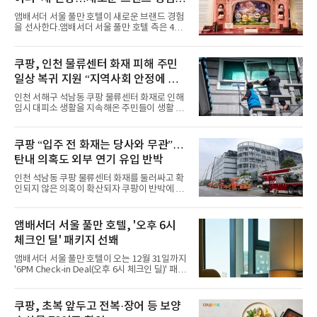
마린룩, 햇살 아래 반짝이는 물결을 연상시키는
사
스커트, 강렬한 붉은 계열의 스타일링까지 각기
앰배서더 서울 풀만 호텔이 새로운 브랜드 경험
다른 매력을 선보였다. 브브걸은 다채로운 여름
을 선사한다.앰배서더 서울 풀만 호텔 측은 4일
패션을 완벽하게 소화하며 보
“호텔 공식 마스코트 앰버드(Ambird)의 새로운
이야기를 담은 인형 극장 콘셉트의 공간 ‘앰버드
시어터(Ambird Theater)’를 새롭게 선보인
쿠팡, 인천 물류센터 화재 피해 주민
다”고 밝혔다.앰배서더 서울 풀만 호텔은 로비
일상 복귀 지원 “지역사회 안정에 총
한편에 마련된 앰버드 존을 통해 앰버드의 세계
관을 소개해왔다. 앰버드 존은 앰버드가 우주여
력”
인천 서해구 석남동 쿠팡 물류센터 화재로 인해
행 중 수집한 다양한 굿즈를 전시한 '앰버드 플래
임시 대피소 생활을 지속해온 주민들이 생활 터
닛(Ambird Planet)과 계절별 플라워 연출로 사
전으로 돌아갈 수 있는 계기가 마련됐다. 쿠팡풀
랑받아온 ‘앰버드 가든(Ambird Garden)’으로
필먼트서비스(CFS)가 지난 28일부터 화재 피해
구성되어 있다.새 단장한 앰버드 시어터는 오페
주민을 대상으로 전문 출장 청소서비스 지원에
쿠팡 “입주 전 화재는 당사와 무관”…
라 극장을 모티브로 한 데코레이션으로 구성됐
나섬으로써 본격적인 지역사회 복구 작업이 시
다. 무대 공간 및 티켓 박스
탄내 의혹도 외부 연기 유입 반박
작된 것이다.대피소 주민 중심 청소 접수, 첫날
부터 2가구 지원 완료CFS는 신현초등학교, 신
인천 석남동 쿠팡 물류센터 화재를 둘러싸고 확
현북초등학교, 신현여자중학교 등 인천 서해구
인되지 않은 의혹이 확산되자 쿠팡이 반박에 나
관내 임시 대피소 3곳에서 체류해온 화재 피해
섰다. 화재 전 센터 내부에서 탄내가 났다는 주장
주민들을 대상으로 출장 청소업체 요청 접수를
에 대해서는 외부 화재 연기 유입이라고 설명했
시작했다. 현장에서 극심한 피해를 입은 지역 주
고, 2023년 같은 물류센터에서 발생한 화재에
앰배서더 서울 풀만 호텔, '오후 6시
민들의 호응 속에 CFS는 즉시 행동에 나섰다. 지
대해서도 쿠팡 입주 전 공사 과정에서 벌어진 일
난 28일 오후 전문 청소업체와
체크인 딜' 패키지 선봬
이라며 선을 그었다.쿠팡은 21일 인천 물류센터
내부에서 불이 타는 냄새가 났다는 의혹과 관련
앰배서더 서울 풀만 호텔이 오는 12월 31일까지
해 “사실무근”이라는 입장을 밝혔다.회사 측은
'6PM Check-in Deal(오후 6시 체크인 딜)' 패키
“인근에서 지난 15일 다른 회사에서 발생한 대
지를 선보인다.이번 패키지는 오후 6시 체크인
형 화재 연기가 인입돼 즉시 방재팀이 조사한 결
으로 여유로운 저녁 시간부터 호텔 스테이를 시
과 일산화탄소가 미검출됐고, 내부 문제가 아닌
작할 수 있도록 준비됐다.앰배서더 서울 풀만 호
쿠팡, 초복 앞두고 전복·장어 등 보양
것으로 확인됐다”고 설명했다.이어 “정확한 화
텔 측은 “퇴근 후 또는 주말 도심 속에서 짧지만
재 원인은 추후 조사될