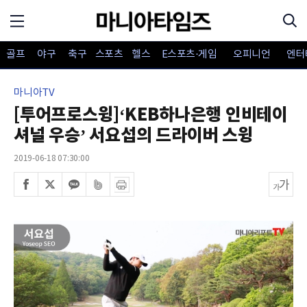
골프
야구
축구
스포츠
헬스
E스포츠·게임
오피니언
엔터
마니아TV
[투어프로스윙]‘KEB하나은행 인비테이
셔널 우승’ 서요섭의 드라이버 스윙
2019-06-18 07:30:00