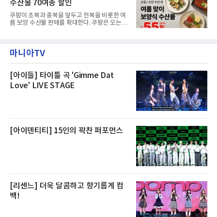
수산물 70여종 할인
온전한 휴식을 원하는 고객들에게 특별한 경험
을 제공한다”고 밝혔다.패키지는 디럭스와 이그
쿠팡이 초복과 중복을 앞두고 전복을 비롯한 여
제큐티브 두 가지 타입으로 구성된다. 디럭스 패
름 보양 수산물 판매를 확대한다. 쿠팡은 오는
키지는 객실 1박(룸 온리)으로 심플한 호캉스를
20일까지 전복, 문어, 낙지, 장어 등 70여종의 수
즐길 수 있으며, 이그제큐티브 패키지는 객실 1
산물을 할인 판매한다고 8일 밝혔다.이번 행사
박과 함께 클럽 앰배서더 라운지 2인 이용, 웰니
에는 국내산 활전복과 문어, 낙지, 장어, 생물새
스 센터 사우나 2인 이용 혜택이 포함된다.특히
마니아TV
우 등이 포함됐다. 쿠팡은 올해 큰 크기의 전복
클럽 앰배서더 라운지
생산량이 늘어난 점을 반영해 주요 산지 상품을
로켓프레시 새벽배송으로 선보인다고 설명했다.
전복은 산지에서 채취한 뒤 전국으로 직송되는
[아이들] 타이틀 곡 'Gimme Dat
방식으로 운영된다. 신선도가 중요한 상품인 만
Love' LIVE STAGE
큼 이르면 다음 날 오전 배송이 가능하도록 물류
망을 활용하고 있다.쿠팡의 전복 매입량도 늘고
있다. 쿠팡에 따르면 전복 매입량은 2020년 30
톤 미만에서 2022년 140톤
[아이덴티티] 15인의 꽉찬 퍼포먼스
[리센느] 더욱 달콤하고 향기롭게 컴
백!