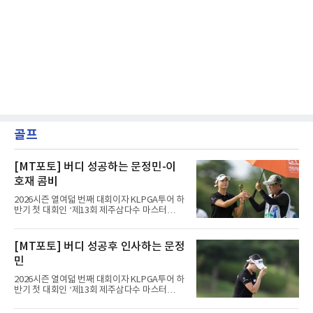
골프
[MT포토] 버디 성공하는 문정민-이
호재 콤비
2026시즌 열여덟 번째 대회이자 KLPGA투어 하
반기 첫 대회인 ‘제13회 제주삼다수 마스터
스’(총상금 10억 원, 우승상금 1억 8천만 원)가
제주도 서귀포시에 위치한 테디밸리 골프앤리조
트(파72/6,767야드)에서 열리고 있다.7일 현재
[MT포토] 버디 성공후 인사하는 문정
2라운드 경기가 펼쳐지고 있다.문정민(동부건
민
설)이 11번 홀에서 경기하고 있다.
2026시즌 열여덟 번째 대회이자 KLPGA투어 하
반기 첫 대회인 ‘제13회 제주삼다수 마스터
스’(총상금 10억 원, 우승상금 1억 8천만 원)가
제주도 서귀포시에 위치한 테디밸리 골프앤리조