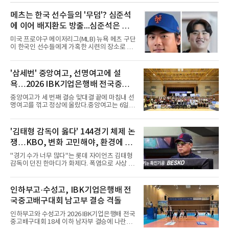
메츠는 한국 선수들의 '무덤'? 심준석
에 이어 배지환도 방출...심준석은 이
미 귀국, 배지환은 미국 잔류할 듯
미국 프로야구 메이저리그(MLB) 뉴욕 메츠 구단
이 한국인 선수들에게 가혹한 시련의 장소로 전
락하고 있다. 한때 한국 야구의 미래를 이끌어갈
대형 유망주로 기대를 모았던 투수 심준석에 이
어, 빅리그 경력을 지닌 내외야수 배지환까지 연
'삼세번' 중앙여고, 선명여고에 설
달아 뉴욕 메츠 산하 마이너리그에서 방출 통보
욕…2026 IBK기업은행배 전국중고
를 받는 아픔을 겪었다. 두 선수의 동반 이탈은
메츠 구단이 유독 한국 선수들에게 '기회의 땅'이
배구대회 우승
중앙여고가 세 번째 결승 맞대결 끝에 마침내 선
아닌 '무덤'처럼 작용하고 있음을 방증하고 있다.
명여고를 꺾고 정상에 올랐다.중앙여고는 6일
고교 시절 시속 160km에 달하는 강속구로 큰 스
충북 제천실내체육관에서 열린 2026 IBK기업은
포트라이트를 받았던 심준석은 루키리그에서 메
행배 전국중고배구대회 18세 이하 여자부 결승
츠 구단으로부터 방출 조치됐다. 피츠버그 파이
에서 선명여고를 세트스코어 3-1(13-25, 25-14,
'김태형 감독이 옳다' 144경기 체제 논
리츠와 마이애미 말린스를 거쳐 메츠에 둥지를
25-17, 25-10)로 물리치고 우승을 차지했다.첫
틀며 반등을 노렸으나
쟁…KBO, 변화 고민해야, 환경에 맞
세트를 13-25로 내주며 불안하게 출발한 중앙여
고는 이후 조직력을 되찾아 2세트부터 경기 주
는 경기 수가 바람직
"경기 수가 너무 많다"는 롯데 자이언츠 김태형
도권을 완전히 장악했다. 강한 서브와 탄탄한 수
감독이 던진 한마디가 화제다. 폭염으로 사상 초
비를 앞세워 내리 세 세트를 따내며 짜릿한 역전
유의 이틀 연속 전 경기 취소가 결정된 날, 김 감
승을 완성했다.이번 우승은 더욱 의미가 컸다. 중
독은 단순히 더위를 이야기하지 않았다. 우천,
앙여고는 올해 3월 춘계연맹전과 5월 종별선수
폭염, 부상 등 변수가 늘어나는 현실에서 현재
인하부고·수성고, IBK기업은행배 전
권대회 결승에서 모두 선명여고에 패해 준우승
팀당 144경기 체제가 과연 지속 가능한지 질문
에 머물렀다. 그러나 세 번째
국중고배구대회 남고부 결승 격돌
을 던졌다.물론 144경기가 세계적으로 특별히
많은 숫자는 아니다. 메이저리그는 팀당 162경
인하부고와 수성고가 2026 IBK기업은행배 전국
기, 일본프로야구도 143~144경기를 치른다. 숫
중고배구대회 18세 이하 남자부 결승에 나란히
자만 놓고 보면 KBO가 유난히 혹사 구조라고 말