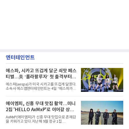
엔터테인먼트
에스파, 시카고 뜨겁게 달군 쇠맛 페스
티벌…美 ‘롤라팔루자’ 첫 출격부터
증명한 존재감
에스파(aespa)가 미국 시카고를 뜨겁게 달궜다.
소속사 에스엠엔터테인먼트는 4일 “에스파가
지난 2일(현지 시간) 미국 시카고 그랜트 파크에
서 열린 ‘롤라팔루자 시카고’(Lollapalooza
Chicago)의 알리안츠 스테이지에 올랐다”며
에이엠피, 신흥 무대 맛집 활약…미니
“총 14곡으로 구성된 세트리스트를 선사, 데뷔 7
2집 'HELLO AxMxP'로 이어갈 상승
년 차다운 노련한 무대 매너와 파워풀한 에너지
로 현장의 분위기를 압도했다”고 밝혔다.1991
세
AxMxP(에이엠피)가 신흥 무대 맛집으로 존재감
년 시작된 ‘롤라팔루자’는 8개 스테이지, 170여
을 키워가고 있다.지난해 9월 정규 1집
팀의 아티스트와 40만 명 이상의 관객이 운집하
'AxMxP'를 발매하며 가요계에 정식 출격한
는 북미 최대 규모의 페스티벌이다.올해 ‘롤라팔