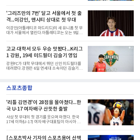
(26)가 레알 마드리드와의 동행을 2032년까지
구연맹(AFC) 챔피언스리그2(ACL2)를 앞두고 선
이어간다.스페인 프로축구 프리메라리가 '거함'
수단 깊이를 더하는 동시에 유스 출신에게 국제
레알 마드리드는 7일(한국시간) 비니시우스와
'그리즈만의 7번' 달고 서울에서 첫 출
무대 경험을 주려 했다.면면도 다양하다. 측면 공
2032년 6월 30일까지 유효한 6년 연장 계약에
격수 정현웅은 돌파력이
격...이강인, 맨시티 상대로 첫 무대
합의했다고 공식 발표했다. 비니시우스는 재계
약 확정 후 사회관계망서비스(SNS)에 베르나베
이강인(아틀레티코 마드리드)의 새 유니폼 첫 무
우에서의 8년은 너무 짧다며, 앞으로 6년, 그리
대가 서울에서 열린다.아틀레티코는 오는 9일
고 영원히 함께하겠다고 애정을 드러냈다.성사
오후 8시 서울월드컵경기장에서 맨체스터 시티
과정에는 우여곡절이 있었다. 그는 최근 잉글랜
와 2026 쿠팡플레이 시리즈 친선 경기를 치른다.
드 프리미어리그(EPL) 챔피언 아스널의 뜨거운
구단 소집 명단에 이강인이 포함되면서 변수가
고교·대학서 모두 우승 맛봤다...K리그
관심을 받았는데, 18개월간 이어진 재계약 협상
없는 한 그의 첫 출격은 서울이 된다.등번호부터
이 한때 교착됐기 때문이다. 그러
1 강원, 19세 미드필더 김슬기 영입
무게가 실렸다. 이강인은 첫 경기부터 7번을 단
다. 2010년대 팀의 전성기를 이끈 앙투안 그리즈
강원FC가 대학 무대에서 뛰던 신인 미드필더를
만이 달았던 번호다.합류 과정은 순탄치 않았다.
데려왔다.강원은 6일 연세대 소속이던 김슬기
스페인으로 건너가려던 그는 병역 특례 행정 절
(19)를 영입했다고 밝혔다. 186㎝, 79㎏의 신체
차 문제로 출국이 미뤄졌고, 국내에서 홀로 훈련
조건을 갖췄다.이력은 우승으로 채워져 있다. 수
해 왔다. 6일 입국하는 동료들과 처음 대면한 뒤
원고 시절 주축으로 활약하며 지난해 전국고등
짧게 호흡을 맞춰 경기에 나선다.역할도 관심사
스포츠종합
리그와 추계전국고등대회 우승에 기여했고, 올
다. 유려한 탈압박과
해 연세대 진학 후에는 춘계한산대첩기대학대회
정상에 올랐다. 2024년에는 17세 이하(U-17) 대
표팀 훈련에도 소집됐다.김슬기는 입단하게 돼
'리틀 김연경'이 28점을 몰아쳤다...한
기쁘고 영광이라며 프로 무대에서도 성장해 팀
국 U-17 여자배구 산뜻한 출발
에 꼭 필요한 선수가 되겠다고 각오를 밝혔다.
사상 첫 무대의 첫 경기를 웃으며 마쳤다. 한국
17세 이하(U-17) 여자 배구대표팀이 아시아 챔
피언 자격으로 처음 나선 세계선수권에서 데뷔
전을 승리로 장식했다.이승여 감독이 이끄는 한
국은 7일(한국시간) 칠레 로스 안데스의 리세오
[스포츠박사 기자의 스포츠용어 산책