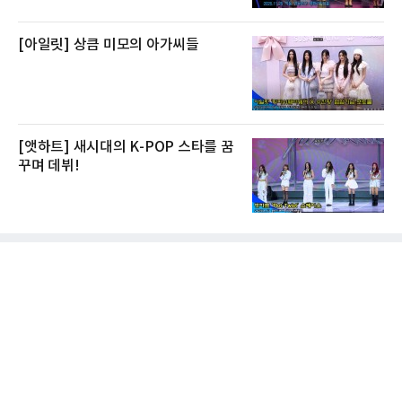
[아일릿] 상큼 미모의 아가씨들
[앳하트] 새시대의 K-POP 스타를 꿈
꾸며 데뷔!