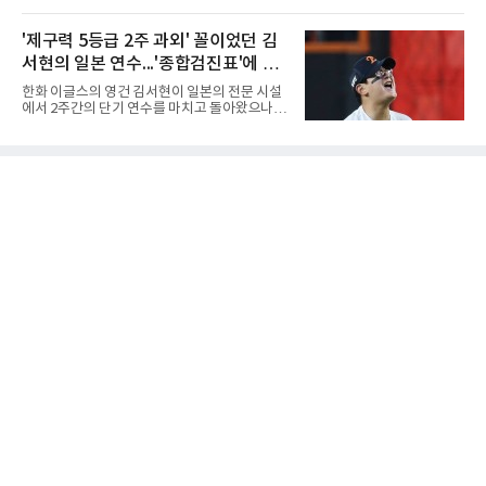
진출하며 우승을 놓고 맞대결을 펼치게 됐다.인
하기 어렵다.하지만 중요한 것은 숫자가 아니라
하부고는 5일 충북 제천실내체육관에서 열린 대
환경이다. 한국의 여름은 달라지고 있다. 과거와
회 남자 18세 이하부 준결승에서 남성고를 세트
'제구력 5등급 2주 과외' 꼴이었던 김
비교하기 어려울 정도로 폭염이 길어지고 강해
스코어 3-1(25-17, 17-25, 25-21, 25-17)로 꺾
지고 있다. 여기에 장마, 이
서현의 일본 연수...'종합검진표'에 불
고 결승행 티켓을 따냈다. 인하부고는 높은 공격
성공률을 앞세워 경기 주도권을 잡으며 승리를
과
한화 이글스의 영건 김서현이 일본의 전문 시설
거뒀다.수성고도 준결승에서 속초고를 상대로
에서 2주간의 단기 연수를 마치고 돌아왔으나,
안정된 조직력을 바탕으로 3-1(25-23, 25-16,
실전 마운드에서 여전히 극심한 제구 난조를 노
22-25, 25-19) 승리를 거두며 결승에 합류했다.
출하며 야구 팬들과 전문가들 사이에 씁쓸한 뒷
치열한 승부 속에서도 공수 균형을 유지한 수성
맛을 남기고 있다.출국 당시만 해도 선수의 고질
고는 인하부고와 우승을 다툴 기회를 잡았다.여
적인 제구 문제를 해결할 특효약이 될 것처럼 포
자 18세 이하부에서는 중앙여고
장되었던 이번 연수는, 뚜껑을 열어보니 '제구력
5등급에게 2주짜리 족집게 과외를 붙여 1등급을
기대한 꼴'이었다는 냉정한 평가를 피하기 어렵
게 됐다.야구에서 투수의 제구력은 오랜 시간 투
구폼을 반복하며 몸에 새겨진 일종의 근육 기억
과 밸런스의 산물이다. 릴리스 포인트의 미세한
오차나 하체 활용의 불균형은 수백, 수천 번의
교정 훈련과 실전 피드