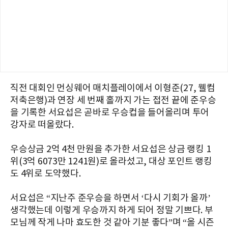
직전 대회인 먼싱웨어 매치플레이에서 이형준(27, 웰컴
저축은행)과 연장 세 번째 홀까지 가는 접전 끝에 준우승
을 기록한 서요섭은 곧바로 우승컵을 들어올리며 투어
강자로 떠올랐다.
우승상금 2억 4천 만원을 추가한 서요섭은 상금 랭킹 1
위(3억 6073만 1241원)로 올라섰고, 대상 포인트 랭킹
도 4위로 도약했다.
서요섭은 “
지난주
준우승을 하면서
‘
다시
기회가
올까
’
생각했는데
이렇게
우승까지
하게
되어
정말
기쁘다. 부
모님께 작게 나마 효도한 것 같아 기분 좋다
”
며
“
올
시즌