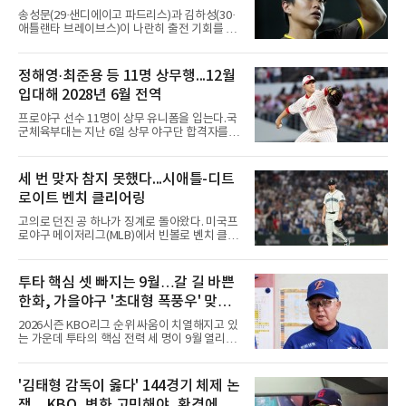
송성문(29·샌디에이고 파드리스)과 김하성(30·
애틀랜타 브레이브스)이 나란히 출전 기회를 잡
지 못했다.송성문은 7일(한국시간) 미국 피닉스
체이스필드에서 열린 애리조나 다이아몬드백스
와의 원정 경기에서 벤치를 지켰다. 전날 교체로
정해영·최준용 등 11명 상무행...12월
나서 1볼넷 1득점을 기록했으나 이날은 끝내 더
입대해 2028년 6월 전역
그아웃을 벗어나지 못했다. 시즌 성적은 55경기
타율 0.208(106타수 22안타), 1홈런, 15타점이
프로야구 선수 11명이 상무 유니폼을 입는다.국
다. 팀은 애리조나를 5-1로 꺾고 서부지구 2위와
군체육부대는 지난 6일 상무 야구단 합격자를
1경기 차로 좁혔다.김하성의 상황은 더 어렵다.
확정하고 선수들에게 개별 통보했다.연합뉴스가
애틀랜타 트루이스트 파크에서 열린 마이애미
10개 구단에 확인한 결과, KIA 타이거즈에서는
말린스전에 나서지 못하며 3경기 연속 결장했
핵심 불펜 정해영과 우완 한재승, 내야수 윤도현
세 번 맞자 참지 못했다...시애틀-디트
다. 지난 4일 부상자명단(IL)에서 해제돼 복귀했
이 합격했다. 롯데 자이언츠는 오른손 불펜 최준
지만 주전 경쟁에서 밀려난
로이트 벤치 클리어링
용과 이민석, 내야수 이호준 세 명이 이름을 올
렸고, 삼성 라이온즈에서도 좌완 이승현과 외야
고의로 던진 공 하나가 징계로 돌아왔다. 미국프
수 함수호, 내야수 심재훈이 통보를 받았다.두산
로야구 메이저리그(MLB)에서 빈볼로 벤치 클리
베어스 투수 최지강과 키움 히어로즈 외야수 원
어링을 일으킨 투수와 감독이 제재를 받았다.메
성준도 상무에서 군 복무를 하게 됐다. 반면 LG
이저리그 사무국은 7일(한국시간) 시애틀 매리
트윈스와 한화 이글스, SSG 랜더스, NC 다이노
너스 불펜 투수 게이브 스파이어에게 3경기, 댄
투타 핵심 셋 빠지는 9월…갈 길 바쁜
스, kt wiz에서는 합격자가 나오지 않았다.이들
윌슨 감독에게 1경기 출장 금지 처분을 내렸다.
은 올해 12월 입대해 2028
한화, 가을야구 '초대형 폭풍우' 맞는
두 사람에게는 공개되지 않은 벌금도 부과됐다.
발단은 전날 경기였다. 미국 워싱턴주 시애틀 T
다?
2026시즌 KBO리그 순위 싸움이 치열해지고 있
모바일 파크에서 열린 디트로이트 타이거스전 8
는 가운데 투타의 핵심 전력 세 명이 9월 열리는
회초, 2사 후 등판한 스파이어가 글라이버 토레
아시안게임 차출로 동시에 이탈하게 되면서, 한
스에게 155㎞ 강속구를 던져 허벅지를 맞혔다.
화 이글스에 거센 폭풍우가 강타할 것으로 보인
앞서 시애틀 선발 브라이언 우의 공에 세 차례나
다.이번 아시안게임 한국 야구대표팀에 타선의
'김태형 감독이 옳다' 144경기 체제 논
맞았던 디트로이트 선수들은 분을 참지 못하고
중심인 거포 노시환과 문현빈이 승선한 데 이어,
그라운드로 뛰쳐나왔다.심판
쟁…KBO, 변화 고민해야, 환경에 맞