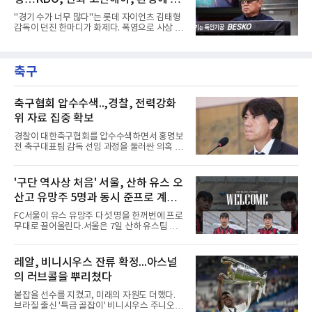
대만 야구협회의 최종 엔트리 발표를 통해 아시
아 쿼터 최고의 히트작이자 선발진의 중추인 좌
는 경기 수가 바람직
"경기 수가 너무 많다"는 롯데 자이언츠 김태형
완 에이스 왕옌청까지 차출이 확정되었다. 팀 공
감독이 던진 한마디가 화제다. 폭염으로 사상 초
격의 핵과 마운드의 핵심 자원들이 단 한꺼번에
유의 이틀 연속 전 경기 취소가 결정된 날, 김 감
이탈하는 초유의 사태가 벌어진 것이다.문제는
독은 단순히 더위를 이야기하지 않았다. 우천,
이들의 공백이 발생하는 시점이다. 9월은 정규
폭염, 부상 등 변수가 늘어나는 현실에서 현재
리그의 최종 순위와 포스트시즌 진출 팀이 판가
축구
팀당 144경기 체제가 과연 지속 가능한지 질문
름 나는 가장 잔인하고도 중
을 던졌다.물론 144경기가 세계적으로 특별히
많은 숫자는 아니다. 메이저리그는 팀당 162경
기, 일본프로야구도 143~144경기를 치른다. 숫
축구협회 압수수색..,경찰, 전력강화
자만 놓고 보면 KBO가 유난히 혹사 구조라고 말
위 자료 집중 확보
하기 어렵다.하지만 중요한 것은 숫자가 아니라
환경이다. 한국의 여름은 달라지고 있다. 과거와
경찰이 대한축구협회를 압수수색하면서 홍명보
비교하기 어려울 정도로 폭염이 길어지고 강해
전 축구대표팀 감독 선임 과정을 둘러싼 의혹 규
지고 있다. 여기에 장마, 이
명에 속도가 붙었다.월드컵 조별리그 탈락 이후
비판이 홍 전 감독에게 집중됐지만 경찰의 시선
은 다른 곳을 향한다. 성적 부진과 별개로 선임
'구단 역사상 처음' 서울, 산하 유스 오
과정에 부당함이 있었는지가 수사의 본류다.7일
산고 유망주 5명과 동시 준프로 계
연합뉴스 취재를 종합하면 서울경찰청 광역수사
단 금융범죄수사대는 전날 축구협회 사무실 등
약...ACL2 겨냥
FC서울이 유스 유망주 다섯 명을 한꺼번에 프로
을 압수수색해 감독 선임 관련 자료를 다수 확보
무대로 끌어올린다.서울은 7일 산하 유스팀 서
했다. 특히 감독 후보를 검토해 이사회에 추천하
울 오산고 소속 선수 5명과 준프로 계약을 맺었
는 전력강화위원회가 생성한 자료를 집중적으로
다고 밝혔다. 한 번에 다섯 명과 계약한 것은 구
확보한 것으로 알려졌다.경찰은 협회가 홍 전 감
단 역사상 처음으로, 3학년 김강준·신지섭·이서
레알, 비니시우스 잔류 확정...아스널
독을 1순위 후보로 정하고 검증한 과정, 이사회
현·정현웅과 2학년 정하원이 대상이다.오산고의
의 최종 승인 경위를 살
의 러브콜을 뿌리쳤다
성적이 배경이 됐다. 올 시즌 백운기 전국 고등학
교 축구대회와 코리아풋볼파크 U-18 챔피언스
붙잡을 선수를 지켰고, 미래의 자원도 더했다.
컵, K리그 U-17 챔피언십을 잇달아 제패했다.시
브라질 출신 '특급 골잡이' 비니시우스 주니오르
기도 맞물렸다. 서울은 9월 시작하는 아시아축