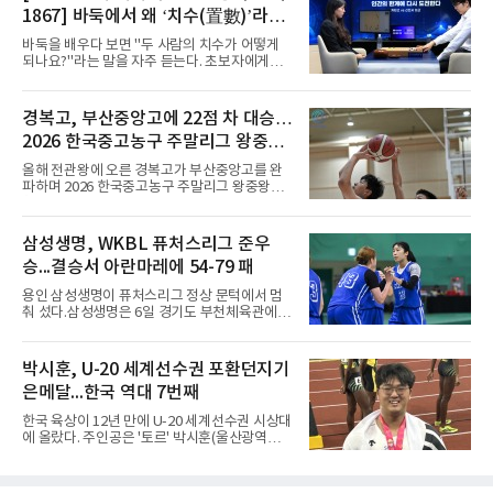
믹스토 체육관에서 열린 2026 국제배구연맹
1867] 바둑에서 왜 ‘치수(置數)’라고
(FIVB) U-17 여자 세계선수권대회 조별리그 D조
1차전에서 푸에르토리코를 3-1(25-10 25-23
말할까
바둑을 배우다 보면 "두 사람의 치수가 어떻게
19-25 26-24)로 이겼다.승리의 중심에는 '리틀
되나요?"라는 말을 자주 듣는다. 초보자에게는
김연경'으로 불리는 아웃사이드 히터 손서연(선
다소 낯선 표현이다. ‘치수(置數)’는 한자어로
명여고)이 있었다. 그는 공격 24점에 블로킹과
'둘 치(置)'와 '셀 수(數)'를 쓴다. '돌을 놓는 수'라
서브 각 2점을 더해 양 팀 최다인 28점을 몰아쳤
는 의미이다. 두 사람이 대등하게 승부할 수 있도
경복고, 부산중앙고에 22점 차 대승…
다. 장수인이 11점, 최민주가 8점, 어민서가 7점
록 약한 쪽에게 미리 흑돌을 놓아주는 개수를 가
으로 힘을 보탰다.승점 3을 챙긴 한
2026 한국중고농구 주말리그 왕중왕
리킨다. 오늘날의 접바둑에서 말하는 '두 점', '세
점'이 바로 치수다. (본 코너 1844회 ‘왜 '접바
전 첫 승 신고
올해 전관왕에 오른 경복고가 부산중앙고를 완
둑'이라 말할까’ 참조)일본어에서도 같은 한자를
파하며 2026 한국중고농구 주말리그 왕중왕전
사용한다. 일본에서는 ‘置き石(오키이시, 놓는
첫 경기를 승리로 장식했다.경복고는 6일 전남
돌)’ 또는 ‘手合割(테아이와리, 대국 조건)’이라
해남 우슬체육관에서 열린 대회 남고부 예선리
는 표현을 많이 쓰지만, ‘置数(ちすう, 치스
그 H조 1차전에서 부산중앙고를 98-76으로 제
삼성생명, WKBL 퓨처스리그 준우
우)’라는 용례도 문헌에서 확인된다. 다만 현대
압했다. 박지오가 26점, 김호원이 22점, 정우진
일본
승...결승서 아란마레에 54-79 패
이 19점을 올리는 등 삼각편대의 고른 활약이 승
리를 이끌었다.경복고는 경기 초반부터 박지오
용인 삼성생명이 퓨처스리그 정상 문턱에서 멈
와 김호원의 내·외곽포가 고르게 터지며 주도권
춰 섰다.삼성생명은 6일 경기도 부천체육관에서
을 잡았다. 전반을 40-34로 앞선 경복고는 후반
열린 2026 티켓링크 WKBL 퓨처스리그 결승에
들어 높은 야투 성공률을 앞세워 점수 차를 더욱
서 일본여자프로농구 2부 리그 아란마레에 54-
벌렸고, 결국 22점 차 완승으로 경기를 마무리했
79로 졌다. 이다연이 14점을 넣었으나 20점 9리
박시훈, U-20 세계선수권 포환던지기
다.B조에서는 용산고가 안양고를 98-71로 꺾고
바운드를 기록한 바이 쿰바 디야산을 앞세운 상
대회 2연승을 달렸다.한편 남중
은메달...한국 역대 7번째
대를 넘지 못했다.이번 대회에 처음 출전한 아란
마레는 조별리그부터 결승까지 6전 전승을 거뒀
한국 육상이 12년 만에 U-20 세계선수권 시상대
고, 디야산이 최우수선수(MVP)로 뽑혔다.
에 올랐다. 주인공은 '토르' 박시훈(울산광역시)
이다.박시훈은 6일(한국시간) 미국 오리건주 유
진 헤이워드 필드에서 열린 세계육상연맹(WA)
20세 이하 세계선수권 남자 포환던지기 결선에