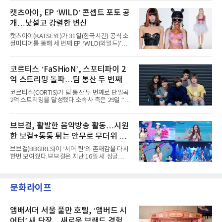
AxMxP는 데뷔 전부터 버스킹과 각종 페스티벌,
루자 시카고’에는 에스파 외에도 제니, 아이들,
공연 무대에 오르며 실전 경험을 쌓아왔다.이들
캣츠아이, EP ‘WILD’ 콘셉트 포토 공
코르티스 등 K팝 스타들이 출연진 명단에 이름
은 소속사 패밀리 콘서트를 비롯해 '뷰티풀 민트
을 올렸다.이날 에스파는
개…낯설고 강렬한 변신
라이프 2025', '2025 부산국제록페스티벌' 등 대
형 무대에 잇달아 출연해 당찬 에너지와 풋풋한
캣츠아이(KATSEYE)가 31일(한국시간) 공식 소
매력으로 음악팬들의 눈도장을 찍었다.이후
셜미디어를 통해 세 번째 EP ‘WILD(와일드)’의
AxMxP는 '카운트다운 판타지 2025-2026',
콘셉트 포토와 트랙리스트를 공개했다.‘Wild
'PEAKBOX 2025 vol.2 : 사랑·청춘·행복', '2025
heart(와일드 하트)’라는 제목이 붙은 콘셉트 포
Someday Christmas - 부산' 등 무대를 통해 안
토에는 멤버들의 본능적이고 야성적인 면모가
코르티스 ‘FaSHioN’, 스포티파이 2
정적인 실력을 입증했고, 올해 '2026 어썸뮤직
강렬하게 담겼다. 짙은 아이섀도와 푸른빛·금빛·
페스티벌', '뷰티풀 민트 라이프 2026', '2026
억 스트리밍 돌파…팀 통산 두 번째
붉은빛의 컬러 렌즈가 비현실적인 분위기를 자
아내고, 여러 원색이 불규칙하게 뒤섞인 멀티컬
코르티스(CORTIS)가 팀 통산 두 번째로 단일곡
러 헤어와 과감한 블루·블랙 립 메이크업이 낯설
2억 스트리밍을 달성했다.소속사 측은 29일 “코
고도 매혹적인 비주얼을 완성했다.스타일링 역
르티스의 데뷔 앨범 수록곡 ‘FaSHioN’이 글로
시 파격적이다. 스터드와 망사, 코르셋, 풍성한
벌 오디오·음원 스트리밍 플랫폼 스포티파이에
레이스 등 언뜻 어울리지 않을 듯한 소재와 실루
서 27일 자로 누적 재생 수 2억 회를 돌파했
브브걸, 활발한 음악방송 활동…시원
엣을 거침없이 결합했다. 멤버들은 각기 다른 개
다”고 밝혔다.곡이 발표된 지 약 10개월 만이다.
성을 살린 스타일링을 선
한 보컬+통통 튀는 안무로 무더위 사
팀의 첫 번째 2억 스트리밍 곡은 동일 음반에 수
록된 ‘GO!’다. 이 노래는 공개 약 9개월 만인 지
냥
브브걸(BBGIRLS)이 ‘서머 퀸’의 존재감을 다시
난달 26일 자에 2억 고지를 밟았다. 이는 최근 5
한번 보여줬다.브브걸은 지난 16일 새 싱글
년 내 데뷔한 보이그룹의 곡 중 최단기 2억 달성
'BODY WAVE'(바디 웨이브)를 발매하고 각종 음
이며 ‘FaSHioN’이 그 다음이다.코르티스는 평
악방송에 출연했다.브브걸은 컴백 이후 Mnet
소 관심이 많은 ‘패션’을 소재로 곡을 공동 창작
'엠카운트다운'을 시작으로 KBS2 '뮤직뱅크',
했다. “내 티, 5 bucks 바지는, 만원” 등 멤버들
문화라이프
MBC '쇼! 음악중심', SBS '인기가요' 등 주요 음
의 라이프 스타일
악방송 무대에 올라 화려한 퍼포먼스를 펼쳤다.
시원한 에너지와 안정적인 라이브, 통통 튀는 매
력을 앞세워 매 무대 색다른 볼거리를 선사했다.
앰배서더 서울 풀만 호텔, ‘앰버드 시
특히 화사한 파스텔 톤의 비치웨어부터 청량한
어터’ 새 단장…새로운 브랜드 경험 선