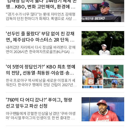
'김태형 감독이 옳다' 144경기 체제 논
쟁…KBO, 변화 고민해야, 환경에 맞
는 경기 수가 바람직
"경기 수가 너무 많다"는 롯데 자이언츠 김태형
감독이 던진 한마디가 화제다. 폭염으로 사상 초
유의 이틀 연속 전 경기 취소가 결정된 날, 김 감
독은 단순히 더위를 이야기하지 않았다. 우천,
폭염, 부상 등 변수가 늘어나는 현실에서 현재
'선두인 줄 몰랐다' 부담 없이 친 강채
팀당 144경기 체제가 과연 지속 가능한지 질문
연, 제주삼다수 마스터스 2R 단독 선
을 던졌다.물론 144경기가 세계적으로 특별히
많은 숫자는 아니다. 메이저리그는 팀당 162경
두
내려갔던 자리에서 다시 정상을 바라본다. 강채
기, 일본프로야구도 143~144경기를 치른다. 숫
연이 2026시즌 한국여자프로골프(KLPGA) 투어
자만 놓고 보면 KBO가 유난히 혹사 구조라고 말
하반기 첫 대회 제주삼다수 마스터스(총상금 10
하기 어렵다.하지만 중요한 것은 숫자가 아니라
억 원, 우승상금 1억8000만 원) 2라운드에서 단
환경이다. 한국의 여름은 달라지고 있다. 과거와
독 선두로 도약했다.강채연은 7일 제주도 서귀
'이 5명이 정답인가?' KBO 최초 명예
비교하기 어려울 정도로 폭염이 길어지고 강해
포의 테디밸리 골프앤리조트(파72)에서 열린 2
지고 있다. 여기에 장마, 이
의 전당, 선동열·최동원·이승엽·송진
라운드에서 버디 5개와 보기 1개를 묶어 4언더
파 68타를 쳤다. 중간합계 9언더파 135타로 전
우·김응용을 둘러싼 논쟁
한국 프로야구 역사에 남을 새로운 이정표가 세
날 공동 4위에서 선두로 올라섰다. 공동 2위 그
워진다. 한국야구 명예의 전당 건립이 2027년으
룹(8언더파 136타)과는 한 타 차다.이 대회는 그
로 다가오면서 이제 야구계의 관심은 하나의 질
에게 특별하다. 2023년 정규투어에 데뷔한 강채
문으로 향하고 있다. "누가 한국 야구 최초의 명
연은 2024년 8월 이 대회에서 공동 2위로 주목
예의 전당 헌액자가 될 것인가?"현재 가장 많이
'760억 다 어디 갔나?' 푸이그, 형량
받았으나, 지난해 상금순위 75위에 그쳐 시드순
거론되는 후보군은 선동열, 최동원, 이승엽, 송
위전으로 밀렸고 본선에서도 78위에
선고 앞두고 파산 신청
진우, 그리고 김응용 감독이다. 한국 야구의 시
대별 상징성과 업적을 고려하면 충분히 설득력
야구팬들에게 강렬한 인상을 남겼던 '쿠바 야생
있는 이름들이다.선동열은 한국 야구가 배출한
마' 야시엘 푸이그의 인생이 또 한 번 중대한 갈
최고의 투수로 평가받는다. 해태 시절 통산 146
림길에 섰다. 메이저리그와 한국 프로야구에서
승과 평균자책점 1.20이라는 압도적인 기록을
거액을 벌었던 푸이그가 연방 사건 선고를 앞두
남겼고, 1980년대 후반 리그를 지배했다. 일본