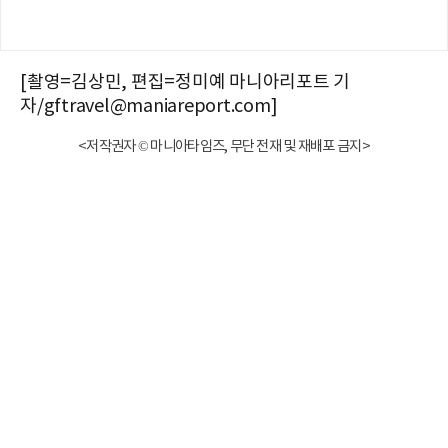
[촬영=김상민, 편집=정미예 마니아리포트 기
자/gftravel@maniareport.com]
<저작권자 © 마니아타임즈, 무단 전재 및 재배포 금지>