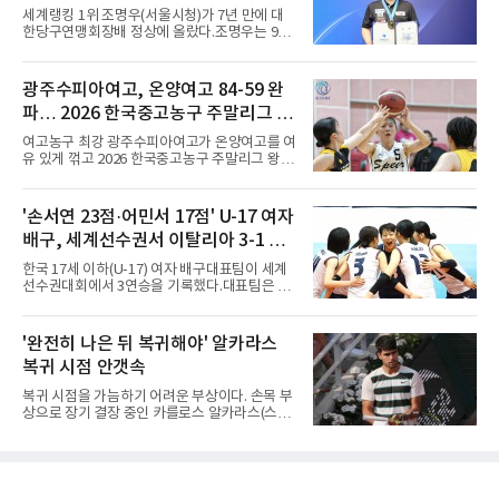
적이었다. 그는 8강에서 세계 11위 당치우(독일)
세계랭킹 1위 조명우(서울시청)가 7년 만에 대
를 4-3, 준결승에서 24위 시노즈카 히로토(일본)
한당구연맹회장배 정상에 올랐다.조명우는 9일
를 4-1로 꺾고 생애 처음으로 챔피언스 결승에
강원 양구군 양구종합스포츠타운에서 열린
올랐다. 챔피언스는 WTT 시리즈 중 그랜드 스매
'SOOP과 함께하는 2026 대한당구연맹회장배
시, 파이널스 다음으로 권위가 높은 대회로, 복
전국당구대회' 캐롬 3쿠션 남자부 결승에서 송
광주수피아여고, 온양여고 84-59 완
식 없이 남녀 단식만 치러진다.정상의 주인공은
윤도(홍성고부설방통고)를 50-36으로 꺾었다.
하리모토였다. 그는 홈 팬 응
파… 2026 한국중고농구 주말리그 왕
유소년 시절 '조명우 키즈'로 성장한 후배와의 대
결이었다.2017년 이 대회에서 만 19세 5개월로
중왕전 2연패 순항
여고농구 최강 광주수피아여고가 온양여고를 여
국내 성인 3쿠션 최연소 우승을 기록한 그는
유 있게 꺾고 2026 한국중고농구 주말리그 왕중
2019년에 이어 통산 세 번째 우승을 거뒀다. 조
왕전 첫 승을 신고했다.지난해 대회 챔피언 광주
명우는 최근 두 대회 연속 10대 선수와 결승에서
수피아여고는 9일 전남 해남 동백체육관에서 열
만났다며 방심할 수 없다고 말했다. 공동 3위는
린 대회 여고부 예선리그 B조 첫 경기에서 온양
'손서연 23점·어민서 17점' U-17 여자
정승일(서울당구연맹), 이범열(시흥시체육회).
여고를 84-59로 완파했다.광주수피아여고는 김
여자 3쿠션 일반부에서는 허채원(서울당
배구, 세계선수권서 이탈리아 3-1 완
사랑이 24점, 김담희가 20점을 올리며 공격을
이끌었다. 두 선수는 팀 득점의 절반 이상을 합작
파...조별리그 3연승
한국 17세 이하(U-17) 여자 배구대표팀이 세계
하며 승리를 견인했다.이로써 광주수피아여고는
선수권대회에서 3연승을 기록했다.대표팀은 9
첫 경기부터 25점 차 승리를 거두며 대회 2연패
일(한국시간) 칠레 로스안데스에서 열린 2026
를 향한 순조로운 출발을 알렸다.남고부 16강전
FIVB U-17 여자 세계선수권대회 조별리그 D조
에서는 강호 용산고가 배재고를 85-52로 크게
3차전에서 이탈리아를 3-1(25-14 25-19 13-25
'완전히 나은 뒤 복귀해야' 알카라스
누르고 8강에 진출했다. 용산고는 이승민이 22
25-20)로 꺾었다. 푸에르토리코, 대만에 이은 3
점을 기록하며 공격을 주도했고
복귀 시점 안갯속
연승으로 승점 9를 쌓아 조 1위에 올랐다. 24개
팀이 6개 팀씩 4개 조로 나뉘어 조별리그를 치르
복귀 시점을 가늠하기 어려운 부상이다. 손목 부
며 각 조 상위 4개 팀이 16강에 진출한다.지난해
상으로 장기 결장 중인 카를로스 알카라스(스페
U-16 아시아선수권 우승으로 처음 이 대회에 나
인)가 올해 마지막 메이저 US오픈에 나설 수 있
선 대표팀은 3경기 연속 한 세트만 내줬다. 이날
을지 관심이 쏠린다.얀니크 신네르(이탈리아)와
도 1, 2세트를 잡은 뒤 3세트를 내줬으나 4세트
정상을 다투던 알카라스는 지난 4월 바르셀로나
종반 점수 차를 벌려 승점 3을 챙겼다.블로킹은
오픈 이후 넉 달째 남자프로테니스(ATP) 투어 경
7-16으로 밀렸지만 한국보다
기에 나서지 못하고 있다. 9일 영국 BBC 등에 따