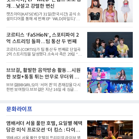
은 소속사 패밀리 콘서트를 비롯해 '뷰티풀 민트
을 올렸다.이날 에스파는
개…낯설고 강렬한 변신
라이프 2025', '2025 부산국제록페스티벌' 등 대
형 무대에 잇달아 출연해 당찬 에너지와 풋풋한
캣츠아이(KATSEYE)가 31일(한국시간) 공식 소
매력으로 음악팬들의 눈도장을 찍었다.이후
셜미디어를 통해 세 번째 EP ‘WILD(와일드)’의
AxMxP는 '카운트다운 판타지 2025-2026',
콘셉트 포토와 트랙리스트를 공개했다.‘Wild
'PEAKBOX 2025 vol.2 : 사랑·청춘·행복', '2025
heart(와일드 하트)’라는 제목이 붙은 콘셉트 포
Someday Christmas - 부산' 등 무대를 통해 안
토에는 멤버들의 본능적이고 야성적인 면모가
코르티스 ‘FaSHioN’, 스포티파이 2
정적인 실력을 입증했고, 올해 '2026 어썸뮤직
강렬하게 담겼다. 짙은 아이섀도와 푸른빛·금빛·
페스티벌', '뷰티풀 민트 라이프 2026', '2026
억 스트리밍 돌파…팀 통산 두 번째
붉은빛의 컬러 렌즈가 비현실적인 분위기를 자
아내고, 여러 원색이 불규칙하게 뒤섞인 멀티컬
코르티스(CORTIS)가 팀 통산 두 번째로 단일곡
러 헤어와 과감한 블루·블랙 립 메이크업이 낯설
2억 스트리밍을 달성했다.소속사 측은 29일 “코
고도 매혹적인 비주얼을 완성했다.스타일링 역
르티스의 데뷔 앨범 수록곡 ‘FaSHioN’이 글로
시 파격적이다. 스터드와 망사, 코르셋, 풍성한
벌 오디오·음원 스트리밍 플랫폼 스포티파이에
레이스 등 언뜻 어울리지 않을 듯한 소재와 실루
서 27일 자로 누적 재생 수 2억 회를 돌파했
브브걸, 활발한 음악방송 활동…시원
엣을 거침없이 결합했다. 멤버들은 각기 다른 개
다”고 밝혔다.곡이 발표된 지 약 10개월 만이다.
성을 살린 스타일링을 선
한 보컬+통통 튀는 안무로 무더위 사
팀의 첫 번째 2억 스트리밍 곡은 동일 음반에 수
록된 ‘GO!’다. 이 노래는 공개 약 9개월 만인 지
냥
브브걸(BBGIRLS)이 ‘서머 퀸’의 존재감을 다시
난달 26일 자에 2억 고지를 밟았다. 이는 최근 5
한번 보여줬다.브브걸은 지난 16일 새 싱글
년 내 데뷔한 보이그룹의 곡 중 최단기 2억 달성
'BODY WAVE'(바디 웨이브)를 발매하고 각종 음
이며 ‘FaSHioN’이 그 다음이다.코르티스는 평
악방송에 출연했다.브브걸은 컴백 이후 Mnet
소 관심이 많은 ‘패션’을 소재로 곡을 공동 창작
'엠카운트다운'을 시작으로 KBS2 '뮤직뱅크',
했다. “내 티, 5 bucks 바지는, 만원” 등 멤버들
문화라이프
MBC '쇼! 음악중심', SBS '인기가요' 등 주요 음
의 라이프 스타일
악방송 무대에 올라 화려한 퍼포먼스를 펼쳤다.
시원한 에너지와 안정적인 라이브, 통통 튀는 매
력을 앞세워 매 무대 색다른 볼거리를 선사했다.
앰배서더 서울 풀만 호텔, 요일별 혜택
특히 화사한 파스텔 톤의 비치웨어부터 청량한
담은 미식 프로모션 ‘더 킹스 : 다이닝
마린룩, 햇살 아래 반짝이는 물결을 연상시키는
프리빌리지즈’ 선봬
스커트, 강렬한 붉은 계열의 스타일링까지 각기
앰배서더 서울 풀만 호텔의 프리미엄 라이브 뷔