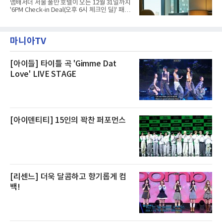
앰배서더 서울 풀만 호텔이 오는 12월 31일까지
해 “사실무근”이라는 입장을 밝혔다.회사 측은
'6PM Check-in Deal(오후 6시 체크인 딜)' 패키
“인근에서 지난 15일 다른 회사에서 발생한 대
지를 선보인다.이번 패키지는 오후 6시 체크인
형 화재 연기가 인입돼 즉시 방재팀이 조사한 결
으로 여유로운 저녁 시간부터 호텔 스테이를 시
과 일산화탄소가 미검출됐고, 내부 문제가 아닌
작할 수 있도록 준비됐다.앰배서더 서울 풀만 호
것으로 확인됐다”고 설명했다.이어 “정확한 화
마니아TV
텔 측은 “퇴근 후 또는 주말 도심 속에서 짧지만
재 원인은 추후 조사될
온전한 휴식을 원하는 고객들에게 특별한 경험
을 제공한다”고 밝혔다.패키지는 디럭스와 이그
제큐티브 두 가지 타입으로 구성된다. 디럭스 패
[아이들] 타이틀 곡 'Gimme Dat
키지는 객실 1박(룸 온리)으로 심플한 호캉스를
Love' LIVE STAGE
즐길 수 있으며, 이그제큐티브 패키지는 객실 1
박과 함께 클럽 앰배서더 라운지 2인 이용, 웰니
스 센터 사우나 2인 이용 혜택이 포함된다.특히
클럽 앰배서더 라운지
[아이덴티티] 15인의 꽉찬 퍼포먼스
[리센느] 더욱 달콤하고 향기롭게 컴
백!