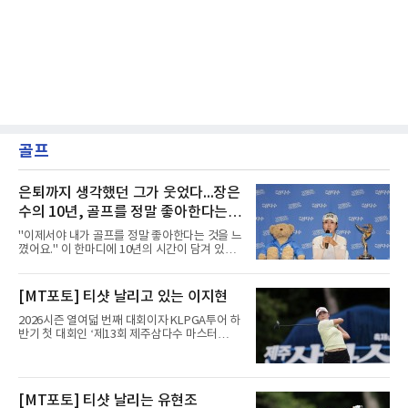
골프
은퇴까지 생각했던 그가 웃었다...장은
수의 10년, 골프를 정말 좋아한다는
걸 느꼈다
"이제서야 내가 골프를 정말 좋아한다는 것을 느
꼈어요." 이 한마디에 10년의 시간이 담겨 있었
다. 2017년 한국여자프로골프(KLPGA) 투어 신
인왕 장은수가 9일 끝난 제주삼다수 마스터스에
서 정상에 올랐다.출발은 화려했다. 상비군과 국
[MT포토] 티샷 날리고 있는 이지현
가대표를 거쳐 투어에 입성한 장은수는 데뷔 첫
해 우승은 없었지만 생애 한 번뿐인 신인상을 받
2026시즌 열여덟 번째 대회이자 KLPGA투어 하
았다.그러나 이후가 길고 험했다. 한동안 우승을
반기 첫 대회인 ‘제13회 제주삼다수 마스터
하지 못한 그는 2020시즌이 끝난 뒤 정규투어 출
스’(총상금 10억 원, 우승상금 1억 8천만 원)가
전권을 잃었다. 장은수는 신인상을 탄 뒤 욕심을
제주도 서귀포시에 위치한 테디밸리 골프앤리조
많이 냈다며, 드림투어로 내려가니 정말 허탈했
트(파72/6,767야드)에서 열리고 있다.9일 현재
다고 돌아봤다. 2022년 복귀했지만 이듬해 또 출
최종라운드 경기가 펼쳐지고 있다.이지현이 1번
[MT포토] 티샷 날리는 유현조
전권을 잃는 등 두 투어를 오가는 일이 반복됐다.
홀에서 경기하고 있다.