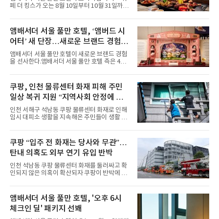
다른 매력을 선보였다. 브브걸은 다채로운 여름
페 더 킹스가 오는 8월 10일부터 10월 31일까지
패션을 완벽하게 소화하며 보
특별 프로모션 ‘더 킹스 : 다이닝 프리빌리지
즈’를 선보인다.앰배서더 서울 풀만 호텔 측은
“요일마다 다른 즐거움과 한층 깊어진 미식의 여
앰배서더 서울 풀만 호텔, ‘앰버드 시
유를 경험할 수 있도록 기획했다”고 밝혔다.먼저
어터’ 새 단장…새로운 브랜드 경험 선
월요일과 화요일에는 한 주의 문을 여는 여유로
운 식사를 테마로 다양한 혜택이 마련된다. 런치
사
앰배서더 서울 풀만 호텔이 새로운 브랜드 경험
이용 시 성인 5인 이상 사전 예약 고객에게 성인
을 선사한다.앰배서더 서울 풀만 호텔 측은 4일
1인 무료 혜택을 제공하며, 디너 이용 시에는 성
“호텔 공식 마스코트 앰버드(Ambird)의 새로운
인 2인 이상 사전 예약 고객에게 소인 1인 무료
이야기를 담은 인형 극장 콘셉트의 공간 ‘앰버드
혜택을 제공한다.수요일 런치에는 사전 예약한
시어터(Ambird Theater)’를 새롭게 선보인
쿠팡, 인천 물류센터 화재 피해 주민
유료 회원 고객을 대상으로 5% 추가 할인 또는
다”고 밝혔다.앰배서더 서울 풀만 호텔은 로비
바우처 1매 추가
일상 복귀 지원 “지역사회 안정에 총
한편에 마련된 앰버드 존을 통해 앰버드의 세계
관을 소개해왔다. 앰버드 존은 앰버드가 우주여
력”
인천 서해구 석남동 쿠팡 물류센터 화재로 인해
행 중 수집한 다양한 굿즈를 전시한 '앰버드 플래
임시 대피소 생활을 지속해온 주민들이 생활 터
닛(Ambird Planet)과 계절별 플라워 연출로 사
전으로 돌아갈 수 있는 계기가 마련됐다. 쿠팡풀
랑받아온 ‘앰버드 가든(Ambird Garden)’으로
필먼트서비스(CFS)가 지난 28일부터 화재 피해
구성되어 있다.새 단장한 앰버드 시어터는 오페
주민을 대상으로 전문 출장 청소서비스 지원에
쿠팡 “입주 전 화재는 당사와 무관”…
라 극장을 모티브로 한 데코레이션으로 구성됐
나섬으로써 본격적인 지역사회 복구 작업이 시
다. 무대 공간 및 티켓 박스
탄내 의혹도 외부 연기 유입 반박
작된 것이다.대피소 주민 중심 청소 접수, 첫날
부터 2가구 지원 완료CFS는 신현초등학교, 신
인천 석남동 쿠팡 물류센터 화재를 둘러싸고 확
현북초등학교, 신현여자중학교 등 인천 서해구
인되지 않은 의혹이 확산되자 쿠팡이 반박에 나
관내 임시 대피소 3곳에서 체류해온 화재 피해
섰다. 화재 전 센터 내부에서 탄내가 났다는 주장
주민들을 대상으로 출장 청소업체 요청 접수를
에 대해서는 외부 화재 연기 유입이라고 설명했
시작했다. 현장에서 극심한 피해를 입은 지역 주
고, 2023년 같은 물류센터에서 발생한 화재에
앰배서더 서울 풀만 호텔, '오후 6시
민들의 호응 속에 CFS는 즉시 행동에 나섰다. 지
대해서도 쿠팡 입주 전 공사 과정에서 벌어진 일
난 28일 오후 전문 청소업체와
체크인 딜' 패키지 선봬
이라며 선을 그었다.쿠팡은 21일 인천 물류센터
내부에서 불이 타는 냄새가 났다는 의혹과 관련