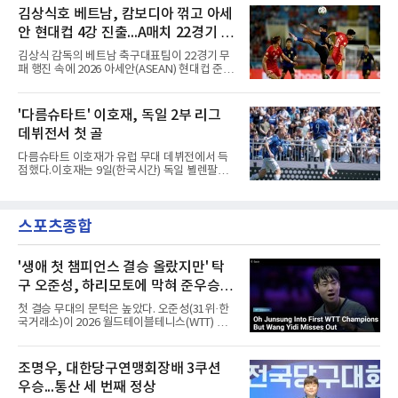
슈팅은 골키퍼에게 막혔다. 승부는 후반 46분 제
인 AFC 챔피언스리그2(ACL2)로 향한다. 강원은
김상식호 베트남, 캄보디아 꺾고 아세
이컵 샤펠버그의 크로스가 걷혀 나오자 에디 세
2024시즌 K리그1 준우승 자격으로 나선 지난 시
구라가 페널티아크 왼쪽에서 오
안 현대컵 4강 진출...A매치 22경기 무
즌 ACLE에서 창단 첫 아시아 무대를 경험하며
16강에 진출했고, 2025시즌 리그 5위로 이번 출
패 질주
김상식 감독의 베트남 축구대표팀이 22경기 무
전권을 얻었다.감바 오사카는 2025-2026시즌
패 행진 속에 2026 아세안(ASEAN) 현대컵 준결
ACL2 결승에서 크리스티아누 호날두의 소속팀
승에 올랐다.베트남은 7일(한국시간) 하노이 미
알나스르를 2-0으로 꺾은 우승팀이다. 지난 7일
딘 국립경기장에서 열린 캄보디아와의 조별리그
J리그 개막전에서 우라와 레즈를 4-3으로 이겨
A조 4차전에서 응우옌 딘 박의 2골과 상대 자책
'다름슈타트' 이호재, 독일 2부 리그
기세도 좋다.최근 리그 2연패로 상승세가 끊긴
골을 묶어 3-1로 이겼다. 3승 1무 승점 10으로
강원은 이번 승리로 반등을 노린다. 김대
데뷔전서 첫 골
싱가포르(승점 8)를 제치고 조 1위를 차지했고,
A매치 연속 무패는 22경기(19승 3무)로 늘렸다.
다름슈타트 이호재가 유럽 무대 데뷔전에서 득
종전 자국 기록은 18경기였다.2년마다 열리는
점했다.이호재는 9일(한국시간) 독일 뵐렌팔토
현대컵은 '동남아의 월드컵'으로 불리며, 스즈키
어 경기장에서 열린 홀슈타인 킬과의 2026-
컵·미쓰비시컵을 거쳐 30주년을 맞아 타이틀 스
2027시즌 2.분데스리가(2부) 개막전에서 0-2로
폰서가 바뀌었다. 2024년 우승팀 베트남은 2연
뒤진 후반 추격골을 넣었다. 후반 15분 핀 라켄
패와 통산 4번째 우승을 노린다.준결승 상대 말
스포츠종합
마허와 교체 투입된 그는 후반 31분 페널티지역
레이시아는 8일 필리핀을 1-0
오른쪽에서 카이 클레피시의 패스를 받아 오른
발 슈팅으로 마무리했다.다름슈타트는 후반 41
분 알렉산다르 부코티치의 동점골로 승점 1을
'생애 첫 챔피언스 결승 올랐지만' 탁
챙겼다. 홀슈타인 킬은 전반 8분 기예르모 발지,
구 오준성, 하리모토에 막혀 준우승...
전반 42분 필 하레스의 골로 앞섰으나 2-2 무승
한국 최고 성적
부에 그쳤다.2000년생 이호재는 191㎝ 신장을
첫 결승 무대의 문턱은 높았다. 오준성(31위·한
활용한 제공권과 문전 슈팅이 강점인 정통 스트
국거래소)이 2026 월드테이블테니스(WTT) 챔
라이커로, K리그1 포항 스틸러스에서
피언스 요코하마에서 준우승했다.오준성은 9일
일본 요코하마에서 열린 대회 마지막 날 남자 단
식 결승에서 일본의 에이스 하리모토 도모카즈
조명우, 대한당구연맹회장배 3쿠션
(5위)에게 게임 점수 1-4(11-7 7-11 4-11 8-11
우승...통산 세 번째 정상
7-11)로 졌다.결승에 오르기까지의 여정은 인상