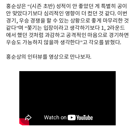
홍순상은
“(
시즌
초반
)
성적이 안 좋았던 게 특별히 공이
안 맞았다기보다 심리적인 영향이 더 컸던 것 같다.
이번
경기,
우승
경쟁을
할
수
있는 상황으로 좋게 마무리한 것
같다”며 “쫓기는
입장이라고 생각하기보다
1, 2
라운드
에서
했던
것처럼
과감하고
공격적인
마음으로
경기하면
우승도
가능하지
않을까
생각한다
”
고
각오를 밝혔다.
홍순상의 인터뷰를 영상으로 만나보자.