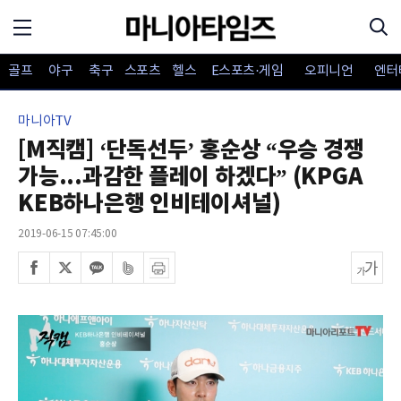
골프
야구
축구
스포츠
헬스
E스포츠·게임
오피니언
엔터
마니아TV
[M직캠] ‘단독선두’ 홍순상 “우승 경쟁
가능...과감한 플레이 하겠다” (KPGA
KEB하나은행 인비테이셔널)
2019-06-15 07:45:00