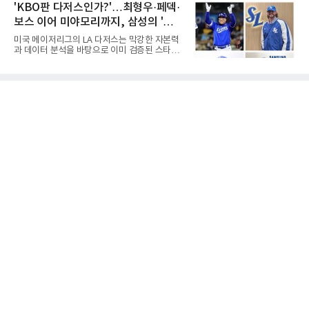
고 파산보호를 신청했다.푸이그는 최근 미국 플
'KBO판 다저스인가?'…최형우·페덱·
프로야구에서도 성공하며 한국 선수의 해외 진
로리다 파산 법원에 챕터11 파산보호 신청을 냈
출 가능성을 보여준 상징적인 존
보스 이어 미야모리까지, 삼성의 '스펙
다. 챕터11은 기업이나 개인이 채권자들과 협의
를 통해 재정 구조를 재편할 수 있도록 돕는 제도
만렙' 승부수
미국 메이저리그의 LA 다저스는 막강한 자본력
다.미 매체들에 따르면 푸이그의 자산 규모는
과 데이터 분석을 바탕으로 이미 검증된 스타들
1000만~5000만 달러(약 146억~730억 원), 부
을 영입하는 대표적인 팀이다. 오타니 쇼헤이를
채는 100만~1000만 달러(약 14억~146억 원) 수
비롯해 메이저리그 정상급 선수들을 품으며 매
준으로 신고됐다. 다만 법원은 채권자 목록과 자
시즌 우승 후보로 평가받는 다저스의 행보는 늘
산 내역 등 일부 필수 자료가 빠졌다며 서류 미비
야구계의 관심을 끌었다. 가능성에 투자하기보
를 지적했다.관심이 쏠리는 이
다, 이미 무대에서 증명한 선수들을 통해 당장의
경쟁력을 끌어올린다는 점이다.최근 한국 프로
야구에서도 비슷한 방향성을 보여주는 팀이 있
다. 바로 삼성 라이온즈다. 삼성은 오프시즌 최형
우를 다시 품었다. 이는 단순한 베테랑 영입이 아
니라, 승부처에서 힘을 발휘할 수 있는 검증된
리더를 선택한 것이다.외국인 대체 투수 구성도
마찬가지다. 메이저리그