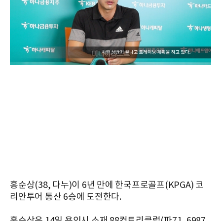
홍순상(38, 다누)이 6년 만에 한국프로골프(KPGA) 코
리안투어 통산 6승에 도전한다.
홍순상은 14일 용인시 소재 88컨트리클럽(파71, 6987