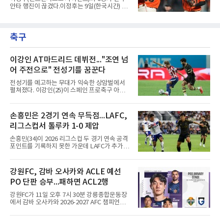
팽히 맞서며 내부 협상 과정은 극심한 진통을 겪
안타 행진이 끊겼다.이정후는 9일(한국시간) 미
을 가능성이 크지만, 시장 외부에서 불어오는 변
국 샌프란시스코 오라클 파크에서 열린 MLB 디
수는 제한적일 것이라는 분석이 지배적이다.홍
트로이트 타이거스와의 홈경기에 2번 타자 우익
창기는 지난 2025년 불의의 무릎 부상으로 전력
수로 출전해 3타수 무안타에 그쳤다. 시즌 타율
에서 이탈하는 아픔을 겪었고, 이어진 2026시즌
축구
은 0.301로 하락했다. 1회와 4회 유격수 땅볼, 7
초중반에도 실전 감각 회복
회 2루수 땅볼로 물러났고 9회초 대수비와 교체
됐다.샌프란시스코는 팀 전체가 2안타에 묶인
데다 7회 6실점이 겹쳐 0-8로 졌다.샌디에이고
이강인 AT마드리드 데뷔전..."조연 넘
파드리스 송성문은 휴스턴 애스트로스와의 홈경
어 주전으로" 전성기를 꿈꾼다
기에 결장했다. 샌디에이고는 3-2로 이겼다.
전성기를 예고하는 무대가 익숙한 상암벌에서
펼쳐졌다. 이강인(25)이 스페인 프로축구 아틀
레티코 마드리드(AT마드리드) 데뷔전을 한국 팬
들 앞에서 화려하게 치렀다.9일 서울월드컵경기
장에서 열린 AT마드리드와 맨체스터 시티(맨시
손흥민은 2경기 연속 무득점...LAFC,
티)의 2026 쿠팡플레이 시리즈 친선경기는 사실
리그스컵서 톨루카 1-0 제압
상 이강인을 위한 거대한 입단식이었다. 킥오프
3시간여 전부터 경기장 주변은 팬들로 북적였
손흥민(34)이 2026 리그스컵 두 경기 연속 공격
고, 그의 영문 이름과 새 등번호 '7'이 박힌 붉은
포인트를 기록하지 못한 가운데 LAFC가 추가시
줄무늬 유니폼이 유독 눈에 띄었다. 경기장에는
간 결승골로 승리했다.손흥민은 9일 낮(한국시
5만78명이 들어찼다.주인공은 벤치에서부터 존
간) 미국 로스앤젤레스 BMO 스타디움에서 열린
재감을 드러냈다. 킥오프 10분 전 손을 흔들며
멕시코 리가 MX 톨루카와의 조별리그 2차전에
강원FC, 감바 오사카와 ACLE 예선
등장하자 환호가 터졌고, 전반 막판 호르헤 도밍
최전방 공격수로 선발 출전했으나 슈팅 없이 후
게스의 선제골 때보다 벤치에서
PO 단판 승부...패하면 ACL2행
반 23분 주드 테리와 교체됐다. 북중미 월드컵
이후 MLS 4경기 연속 골을 넣었던 그는 지난 6
강원FC가 11일 오후 7시 30분 강릉종합운동장
일 치바스 과달라하라전에 이어 침묵했다.전반
에서 감바 오사카와 2026-2027 AFC 챔피언스
1분 다비드 마르티네스가 얻은 페널티킥은 비디
리그 엘리트(ACLE) 예선 플레이오프를 치른다.
오 판독으로 취소됐고, 전반 34분 드니 부앙가의
승자는 ACLE 본선에 오르고 패자는 2부 격 대회