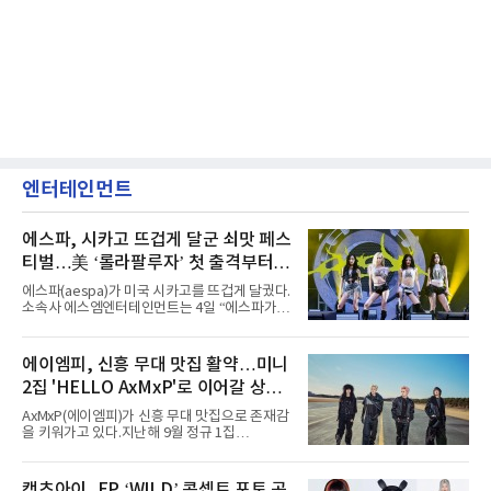
엔터테인먼트
에스파, 시카고 뜨겁게 달군 쇠맛 페스
티벌…美 ‘롤라팔루자’ 첫 출격부터
증명한 존재감
에스파(aespa)가 미국 시카고를 뜨겁게 달궜다.
소속사 에스엠엔터테인먼트는 4일 “에스파가
지난 2일(현지 시간) 미국 시카고 그랜트 파크에
서 열린 ‘롤라팔루자 시카고’(Lollapalooza
Chicago)의 알리안츠 스테이지에 올랐다”며
에이엠피, 신흥 무대 맛집 활약…미니
“총 14곡으로 구성된 세트리스트를 선사, 데뷔 7
2집 'HELLO AxMxP'로 이어갈 상승
년 차다운 노련한 무대 매너와 파워풀한 에너지
로 현장의 분위기를 압도했다”고 밝혔다.1991
세
AxMxP(에이엠피)가 신흥 무대 맛집으로 존재감
년 시작된 ‘롤라팔루자’는 8개 스테이지, 170여
을 키워가고 있다.지난해 9월 정규 1집
팀의 아티스트와 40만 명 이상의 관객이 운집하
'AxMxP'를 발매하며 가요계에 정식 출격한
는 북미 최대 규모의 페스티벌이다.올해 ‘롤라팔
AxMxP는 데뷔 전부터 버스킹과 각종 페스티벌,
루자 시카고’에는 에스파 외에도 제니, 아이들,
공연 무대에 오르며 실전 경험을 쌓아왔다.이들
캣츠아이, EP ‘WILD’ 콘셉트 포토 공
코르티스 등 K팝 스타들이 출연진 명단에 이름