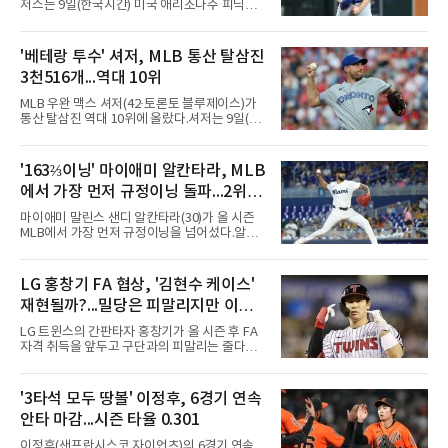
저스는 9일(한국시간) 미국 애리조나주 피닉스
체이스필드에서 열린 2026 MLB 애리조나 다이
아몬드백스전에서 2-1로 이겼다. 8회 카일 터커
의 솔로 홈런으로 앞섰으나 9회말 마무리 에드
'베테랑 투수' 셔저, MLB 통산 탈삼진
윈 디아스가 헤랄도 페르도모와 코빈 캐럴에게
3천516개...역대 10위
연속 3루타를 맞고 동점을 허용했다.수술과 재
활을 마치고 지난달 30일 복귀한 디아스는 전날
MLB 우완 맥스 셔저(42·토론토 블루제이스)가
끝내기 역전 홈런에 이어 이틀 연속 무너졌다. 다
통산 탈삼진 역대 10위에 올랐다.셔저는 9일(한
만 무사 3루를 실점 없이 넘겨 경기는 연장으로
국시간) 미국 필라델피아 시티즌스뱅크파크에
이어졌고, 다저스는 10회초 오타니 쇼헤이의 내
서 열린 필라델피아 필리스와의 원정 경기에 선
야 안타로 결승점을 뽑았다. 10회말에는 잭 드레
발 등판해 5⅓이닝 4탈삼진을 기록, 통산 3천
'163⅔이닝' 마이애미 알칸타라, MLB
이어가 1사 1, 3루에서 병살타를 유도했다.시즌
516개를 쌓아 월터 존슨(3천515개)을 1개 차로
70승 47패가 된 다저스는 지구
에서 가장 먼저 규정이닝 돌파...2위와
제쳤다.이 부문 1위는 놀런 라이언(5천714개)이
며 랜디 존슨(4천875개), 로저 클레먼스(4천672
14이닝 차
마이애미 말린스 샌디 알칸타라(30)가 올 시즌
개), 스티브 칼턴(4천136개)이 뒤를 잇는다.현역
MLB에서 가장 먼저 규정이닝을 넘어섰다.알칸
중에서는 올 시즌 후 은퇴하는 통산 8위 저스틴
타라는 9일(한국시간) 미국 마이애미 론디포파
벌랜더(디트로이트 타이거스·266승·3천554탈
크에서 열린 로스앤젤레스 에인절스전에 선발
삼진)에 이어 222승의 셔저가 다승과 탈삼진 모
등판해 7이닝 3피안타 무실점을 기록, 7-0 승리
LG 홍창기 FA 협상, '김현수 케이스'
두 2위다. 올해 토론토와 1년 300만 달러에 재계
를 이끌며 시즌 13승(6패)을 올렸다. 평균자책점
약한 그는 9위 게일로드 페리(3
재현될까?...밀당은 피말리지만 이적
은 3.52로 떨어졌고, 3회를 마쳤을 때 통산 1천
226이닝을 기록해 리키 놀라스코의 구단 최다
가능성은 낮아
LG 트윈스의 간판타자 홍창기가 올 시즌 후 FA
이닝(1천225⅔이닝)을 경신했다.시즌 소화 이닝
자격 취득을 앞두고 구단과의 피말리는 줄다리
은 163⅔이닝으로 규정이닝 162이닝을 통과했
기를 예고하고 있다. 과거 팀의 핵심 자원이었던
다. 이닝 2위 크리스토페르 산체스(필라델피아
김현수가 FA 시장에서 이적했던 충격적인 선례
필리스·149⅔이닝)보다 14이닝 많다.2017년 세
가 소환되면서 벌써부터 팬들의 이목이 집중되
'3타석 모두 땅볼' 이정후, 6경기 연속
인트루이스에서 데뷔해 이듬해 마이애미로 이적
는 양상이다.다만 이번 협상은 과거 김현수 케이
한 그는 2022년 리그 최다 228⅔이닝
안타 마감...시즌 타율 0.301
스와는 판이하게 다른 환경 속에서 전개될 것으
로 보인다. 선수 측과 구단 간의 시각 차이가 팽
이정후(샌프란시스코 자이언츠)의 6경기 연속