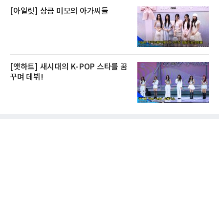
[아일릿] 상큼 미모의 아가씨들
[앳하트] 새시대의 K-POP 스타를 꿈
꾸며 데뷔!