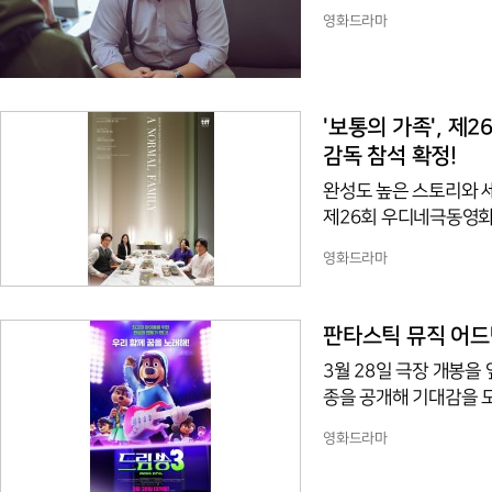
역으로 분해 시청자들을 만나고 있다. 상생협력센터 프로
영화드라마
욱은 교수 시절 제자였던
빌붙어 센터장 자리에 오
이 가운데 이재욱, 이지
평소 태오를 무시하고 
'보통의 가족', 제
감독 참석 확정!
완성도 높은 스토리와 
제26회 우디네극동영화
이 쇄도하고 있어 이목이 
영화드라마
서로 다른 신념의 두 
그린 영화 '보통의 가
스 국제영화제, 프리부
판타스틱 뮤직 어드벤
을 받고 있다. 먼저 '
3월 28일 극장 개봉을
종을 공개해 기대감을 모으
영화사빅]영화 '드림쏭3'
영화드라마
나무 ‘K-나인’이 오디
스틱 뮤직 어드벤처.공