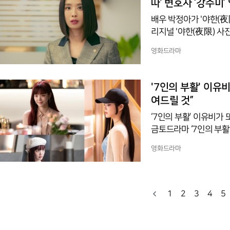
따’ 변호사 ‘강수미’
배우 박정아가 '야한(夜
리지널 '야한(夜限) 사
튜디오, 씨제스 스튜디오
영화드라마
사와 열혈 변호사가 서
그린 드라마다.박정아가
격하다가도 필요한 순간
'7인의 부활' 이유
강렬한 임팩트를 선사했
여드릴 것”
‘7인의 부활’ 이유비가 
금토드라마 ‘7인의 부활
은 12일, 화려한 비주
영화드라마
했다. 돌연 벼랑 끝에 
리셋된 복수의 판, 다시
의 균형 속 새로운 단
할지 시즌 2에 대한 시
1
2
3
4
5