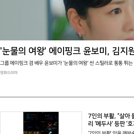
영화드라마
7인의 부활, “살아 
리 ‘메두사’ 등판 ‘
‘7인의 부활’ 악을 깨부