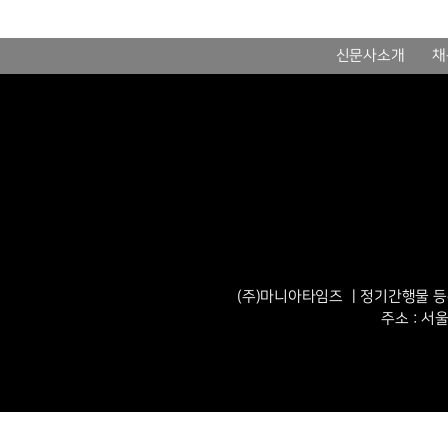
신문사소개
채
(주)마니아타임즈 ㅣ정기간행물 등록번
주소 : 서울