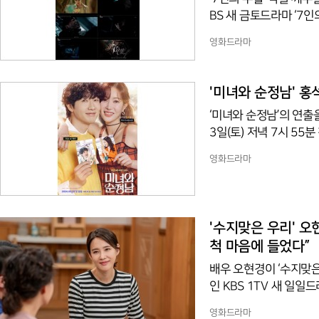
BS 새 금토드라마 ‘7
오S) 측은 15일, 악
영화드라마
티저 영상을 공개했다.‘
한 공조를 그린다. 완벽
변수들이 또 어떤 카타
'미녀와 순정남' 홍
권력을 거머쥔 ‘절대악’ 
‘미녀와 순정남’의 연출
3일(토) 저녁 7시 55
연출 홍석구/ 제작 래
영화드라마
다시 일으켜 세우는 초
성장드라마다.앞서 임수향
하며 큰 사랑을 받았던 
품으로 큰 주목을 받고 
'수지맞은 우리' 오
척 마음에 들었다”
배우 오현경이 ‘수지맞은
인 KBS 1TV 새 일일
삼화네트웍스)에서 오현
영화드라마