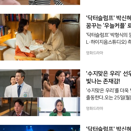
한식당 운영뿐만 아니라
다.이와 관련 오현경은 
이들을 돌볼 수 있는 그
'닥터슬럼프' 박신혜
이기에 선택하게 됐다”면
꿈꾸는 ‘우늘커플’ 
‘닥터슬럼프’ 박형식의 
L·하이지음스튜디오) 측이
형식 분)의 설레는 눈맞
영화드라마
을 더욱 궁금케 한다.
제자리로 돌아갔고, 여
한 감정에 휩싸였다. 남
'수지맞은 우리' 
“너랑 같이 있으려고 내
빛나는 존재감!
‘수지맞은 우리’를 더욱 
출동한다.오는 25일(월)
/ 극본 남선혜 / 제작 
영화드라마
희정(김마리 역), 윤다훈
스틸을 공개했다.이들은 
분), 진나영(강별 분)
'닥터슬럼프' 박신