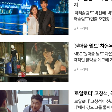
사할 전망이다.선우재덕
지
'닥터슬럼프’ 박신혜, 
터슬럼프’(연출 오현종,
겨두고 있다. 남하늘(박
영화드라마
비추며 거듭되는 불행과
을 무너뜨린 슬럼프와 번
살아가는 우리 모두의 공
‘원더풀 월드’ 차은우
없는 그들을 응원하기도
MBC ‘원더풀 월드’ 
격적인 활약을 예고해 기
이승영, 정상희/극본 김
영화드라마
2%(수도권, 닐슨코리아 
덱스(FUNdex) 조사 
‘디즈니+’와 ‘웨이브’
행을 이어가고 있다.이와
‘로얄로더’ 고창석,
‘로얄로더’ 고창석이 신스틸러 활약을 펼쳤다. 
더’에서 강오 그룹 둘째