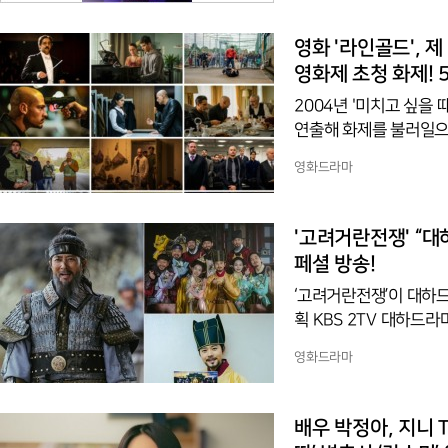
전’을 설명하는 모습으로
전’의 다음 코치가 될게
영화 '라인골드',
영화제 초청 화제! 
2004년 '미치고 싶을
연출해 화제를 불러일으킨
남자의 여정이 궁금해지는
영화드라마
크라야 / 감독: 파티 아
제판타스틱영화제와 제
'라인골드'는 독일의 음
'고려거란전쟁' “대
1979년 이란. 클래식
페셜 방송!
‘고려거란전쟁’이 대하드
획 KBS 2TV 대하드라
스터유니온, 비브스튜디
영화드라마
배 분)이 이끄는 거란
검차진, 중갑 기병, 단
며 안방극장에 뜨거운 감
배우 박정아, 지니 
국 가구 기준)로 자체 