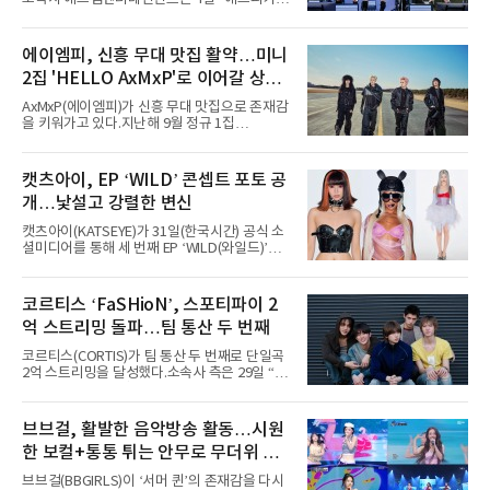
지난 2일(현지 시간) 미국 시카고 그랜트 파크에
서 열린 ‘롤라팔루자 시카고’(Lollapalooza
Chicago)의 알리안츠 스테이지에 올랐다”며
에이엠피, 신흥 무대 맛집 활약…미니
“총 14곡으로 구성된 세트리스트를 선사, 데뷔 7
2집 'HELLO AxMxP'로 이어갈 상승
년 차다운 노련한 무대 매너와 파워풀한 에너지
로 현장의 분위기를 압도했다”고 밝혔다.1991
세
AxMxP(에이엠피)가 신흥 무대 맛집으로 존재감
년 시작된 ‘롤라팔루자’는 8개 스테이지, 170여
을 키워가고 있다.지난해 9월 정규 1집
팀의 아티스트와 40만 명 이상의 관객이 운집하
'AxMxP'를 발매하며 가요계에 정식 출격한
는 북미 최대 규모의 페스티벌이다.올해 ‘롤라팔
AxMxP는 데뷔 전부터 버스킹과 각종 페스티벌,
루자 시카고’에는 에스파 외에도 제니, 아이들,
공연 무대에 오르며 실전 경험을 쌓아왔다.이들
캣츠아이, EP ‘WILD’ 콘셉트 포토 공
코르티스 등 K팝 스타들이 출연진 명단에 이름
은 소속사 패밀리 콘서트를 비롯해 '뷰티풀 민트
을 올렸다.이날 에스파는
개…낯설고 강렬한 변신
라이프 2025', '2025 부산국제록페스티벌' 등 대
형 무대에 잇달아 출연해 당찬 에너지와 풋풋한
캣츠아이(KATSEYE)가 31일(한국시간) 공식 소
매력으로 음악팬들의 눈도장을 찍었다.이후
셜미디어를 통해 세 번째 EP ‘WILD(와일드)’의
AxMxP는 '카운트다운 판타지 2025-2026',
콘셉트 포토와 트랙리스트를 공개했다.‘Wild
'PEAKBOX 2025 vol.2 : 사랑·청춘·행복', '2025
heart(와일드 하트)’라는 제목이 붙은 콘셉트 포
Someday Christmas - 부산' 등 무대를 통해 안
토에는 멤버들의 본능적이고 야성적인 면모가
코르티스 ‘FaSHioN’, 스포티파이 2
정적인 실력을 입증했고, 올해 '2026 어썸뮤직
강렬하게 담겼다. 짙은 아이섀도와 푸른빛·금빛·
페스티벌', '뷰티풀 민트 라이프 2026', '2026
억 스트리밍 돌파…팀 통산 두 번째
붉은빛의 컬러 렌즈가 비현실적인 분위기를 자
아내고, 여러 원색이 불규칙하게 뒤섞인 멀티컬
코르티스(CORTIS)가 팀 통산 두 번째로 단일곡
러 헤어와 과감한 블루·블랙 립 메이크업이 낯설
2억 스트리밍을 달성했다.소속사 측은 29일 “코
고도 매혹적인 비주얼을 완성했다.스타일링 역
르티스의 데뷔 앨범 수록곡 ‘FaSHioN’이 글로
시 파격적이다. 스터드와 망사, 코르셋, 풍성한
벌 오디오·음원 스트리밍 플랫폼 스포티파이에
레이스 등 언뜻 어울리지 않을 듯한 소재와 실루
서 27일 자로 누적 재생 수 2억 회를 돌파했
브브걸, 활발한 음악방송 활동…시원
엣을 거침없이 결합했다. 멤버들은 각기 다른 개
다”고 밝혔다.곡이 발표된 지 약 10개월 만이다.
성을 살린 스타일링을 선
한 보컬+통통 튀는 안무로 무더위 사
팀의 첫 번째 2억 스트리밍 곡은 동일 음반에 수
록된 ‘GO!’다. 이 노래는 공개 약 9개월 만인 지
냥
브브걸(BBGIRLS)이 ‘서머 퀸’의 존재감을 다시
난달 26일 자에 2억 고지를 밟았다. 이는 최근 5