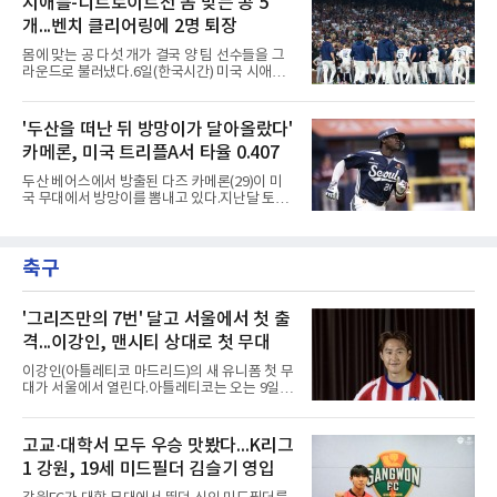
시애틀-디트로이트전 몸 맞는 공 5
산 내역 등 일부 필수 자료가 빠졌다며 서류 미비
현재 미야지의 상황을 고려하면 단순한 1군 콜
를 지적했다.관심이 쏠리는 이
개...벤치 클리어링에 2명 퇴장
업 준비로 보기에는 무리가 있어보인다.미야지
는 올 시즌 강력한 구위로 기대를 모았지만, 1군
몸에 맞는 공 다섯 개가 결국 양 팀 선수들을 그
무대에서는 제구 불안이 반복됐다. 빠른 공이라
라운드로 불러냈다.6일(한국시간) 미국 시애틀
는 확실한 장점을 갖고 있음에도 볼넷과 사구가
T모바일 파크에서 열린 시애틀 매리너스와 디트
이어지면서 안정감을 보여주지 못했다.삼성으로
로이트 타이거스의 경기에서 벤치 클리어링이
서는 고민이 깊어질 수밖에 없다.아시아쿼터 시
벌어졌다. 난투극으로 번지지는 않았으나 좌완
'두산을 떠난 뒤 방망이가 달아올랐다'
장 특성상 교체가 쉽지는 않지만, 시즌 후반 순
게이브 스파이어와 댄 윌슨 시애틀 감독이 퇴장
위 경쟁을 생각하면 불안한
카메론, 미국 트리플A서 타율 0.407
당했다.발단은 선발이었다. 시애틀 브라이언 우
가 디트로이트 타자를 세 차례 맞혔다. 다만 팔꿈
두산 베어스에서 방출된 다즈 카메론(29)이 미
치 보호대에 맞거나 변화구에 발이 스치는 수준
국 무대에서 방망이를 뽐내고 있다.지난달 토론
이어서 치명적이지는 않았다.분위기는 그다음에
토 블루제이스와 마이너리그 계약을 맺은 카메
달라졌다. 우에 이어 등판한 스파이어가 우타자
론은 루키리그 2경기를 거쳐 트리플A 버펄로 바
글라이버 토레스의 몸쪽 빠른 볼로 왼쪽 넓적다
이슨스로 승격한 뒤 연일 뜨거운 타격감을 보이
리를 맞혔다. 토레스와 시애틀 포수 칼 롤리가 말
축구
고 있다.수치가 압도적이다. 트리플A 15경기에
을 주고받자 AJ 힌치 디
서 타율 0.407(54타수 22안타), 2홈런, 10타점,
8도루를 기록 중이며 OPS는 1.151에 이른다.
15경기 중 14경기에서 안타를 만들었고 최근 7
'그리즈만의 7번' 달고 서울에서 첫 출
경기 연속 안타도 이어갔다.6일(한국시간) 노퍽
격...이강인, 맨시티 상대로 첫 무대
타이즈전에서도 4타수 3안타 2득점을 올렸다.
2-6으로 뒤진 9회말 1사에서 좌전 안타로 발판
이강인(아틀레티코 마드리드)의 새 유니폼 첫 무
을 놓았고, 버펄로는 이 회에만 5점을 뽑아 7-6
대가 서울에서 열린다.아틀레티코는 오는 9일
역전승을 거뒀다.한국에서의 성적도
오후 8시 서울월드컵경기장에서 맨체스터 시티
와 2026 쿠팡플레이 시리즈 친선 경기를 치른다.
구단 소집 명단에 이강인이 포함되면서 변수가
고교·대학서 모두 우승 맛봤다...K리그
없는 한 그의 첫 출격은 서울이 된다.등번호부터
1 강원, 19세 미드필더 김슬기 영입
무게가 실렸다. 이강인은 첫 경기부터 7번을 단
다. 2010년대 팀의 전성기를 이끈 앙투안 그리즈