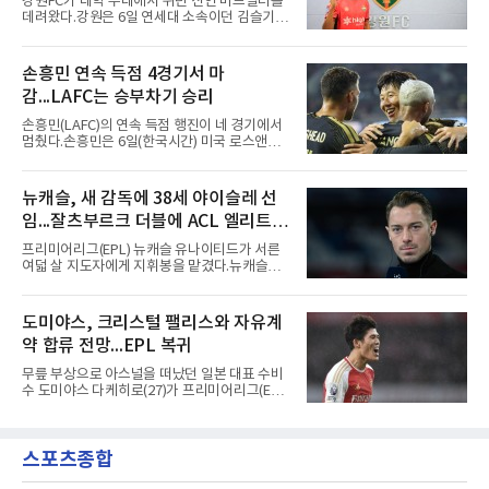
강원FC가 대학 무대에서 뛰던 신인 미드필더를
만이 달았던 번호다.합류 과정은 순탄치 않았다.
데려왔다.강원은 6일 연세대 소속이던 김슬기
스페인으로 건너가려던 그는 병역 특례 행정 절
(19)를 영입했다고 밝혔다. 186㎝, 79㎏의 신체
차 문제로 출국이 미뤄졌고, 국내에서 홀로 훈련
조건을 갖췄다.이력은 우승으로 채워져 있다. 수
해 왔다. 6일 입국하는 동료들과 처음 대면한 뒤
원고 시절 주축으로 활약하며 지난해 전국고등
손흥민 연속 득점 4경기서 마
짧게 호흡을 맞춰 경기에 나선다.역할도 관심사
리그와 추계전국고등대회 우승에 기여했고, 올
다. 유려한 탈압박과
감...LAFC는 승부차기 승리
해 연세대 진학 후에는 춘계한산대첩기대학대회
정상에 올랐다. 2024년에는 17세 이하(U-17) 대
손흥민(LAFC)의 연속 득점 행진이 네 경기에서
표팀 훈련에도 소집됐다.김슬기는 입단하게 돼
멈췄다.손흥민은 6일(한국시간) 미국 로스앤젤
기쁘고 영광이라며 프로 무대에서도 성장해 팀
레스 BMO 스타디움에서 열린 2026시즌 리그스
에 꼭 필요한 선수가 되겠다고 각오를 밝혔다.
컵 리그 페이즈 1차전 치바스 과달라하라(멕시
코)전에 선발 출전했으나 공격포인트 없이 후반
뉴캐슬, 새 감독에 38세 야이슬레 선
41분 타일러 보이드와 교체됐다. 이날 골을 넣었
임...잘츠부르크 더블에 ACL 엘리트 2
다면 공식전 5경기 연속 득점이었다. 다만 메이
저리그사커(MLS)에서 이어온 4경기 연속골 기
연패 경력
프리미어리그(EPL) 뉴캐슬 유나이티드가 서른
록은 유지된다.경기는 팽팽했다. 전반 38분 다비
여덟 살 지도자에게 지휘봉을 맡겼다.뉴캐슬은
드 마르티네스의 땅볼 크로스를 드니 부앙가가
6일(현지시간) 마티아스 야이슬레(독일) 감독 선
오른발로 마무리해 LAFC가 앞섰으나, 4분 뒤 로
임을 발표했다. 그는 스페인 라망가에서 진행 중
베르토 알바라도가 골 지역 정면에서 왼발 슈팅
인 프리시즌 캠프에 곧바로 합류했다. 구단은 유
도미야스, 크리스털 팰리스와 자유계
으로 골대 오른쪽 하단을 찔러 균형을 맞췄다.승
럽 축구계에서 가장 촉망받는 젊은 감독을 데려
부는 승부차기로 갈렸다. LAFC는
약 합류 전망...EPL 복귀
왔다고 밝혔다.이력은 이른 나이에 쌓였다. 서른
셋이던 2021년 오스트리아 레드불 잘츠부르크
무릎 부상으로 아스널을 떠났던 일본 대표 수비
사령탑에 올라 첫 시즌 리그와 컵대회를 동시에
수 도미야스 다케히로(27)가 프리미어리그(EPL)
제패했고, 구단 역사상 처음으로 팀을 유럽축구
로 돌아온다.영국 BBC는 6일(한국시간) 도미야
연맹(UEFA) 챔피언스리그 토너먼트에 올린 뒤
스가 입단 테스트를 마치고 크리스털 팰리스에
리그 2연패도 달성했다.아시아에서도 성과를 냈
자유계약(FA)으로 합류할 전망이라고 보도했다.
다. 2023년 사우디아라비아 알아흘리로 옮겨
스포츠종합
큰 틀의 계약 조건은 이미 합의됐고 구단은 개막
2024-2025시즌과 2025-2026시즌
을 앞두고 영입 절차를 서두르고 있다.그의 최근