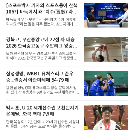
여정은 순탄치 않았다. 고질적인 무릎 부상 끝에
지난 시즌 아스널과 상호 합의로 계약을 해지했
[스포츠박사 기자의 스포츠용어 산책
고, 네덜란드 아약스에서 시즌 막판 8경기를 소
1867] 바둑에서 왜 ‘치수(置數)’라고
화했다. 이후 일본 대표로 월드컵에 나서 선발 2
말할까
경기를 포함해 3경기를 뛰며 감각을 끌어올렸
바둑을 배우다 보면 "두 사람의 치수가 어떻게
다.구단의 판단은 신중했다. 크리스털 팰리스는
되나요?"라는 말을 자주 듣는다. 초보자에게는
기량을 확신하면서도 부상
다소 낯선 표현이다. ‘치수(置數)’는 한자어로
'둘 치(置)'와 '셀 수(數)'를 쓴다. '돌을 놓는 수'라
는 의미이다. 두 사람이 대등하게 승부할 수 있도
경복고, 부산중앙고에 22점 차 대승…
록 약한 쪽에게 미리 흑돌을 놓아주는 개수를 가
2026 한국중고농구 주말리그 왕중왕
리킨다. 오늘날의 접바둑에서 말하는 '두 점', '세
점'이 바로 치수다. (본 코너 1844회 ‘왜 '접바
전 첫 승 신고
올해 전관왕에 오른 경복고가 부산중앙고를 완
둑'이라 말할까’ 참조)일본어에서도 같은 한자를
파하며 2026 한국중고농구 주말리그 왕중왕전
사용한다. 일본에서는 ‘置き石(오키이시, 놓는
첫 경기를 승리로 장식했다.경복고는 6일 전남
돌)’ 또는 ‘手合割(테아이와리, 대국 조건)’이라
해남 우슬체육관에서 열린 대회 남고부 예선리
는 표현을 많이 쓰지만, ‘置数(ちすう, 치스
그 H조 1차전에서 부산중앙고를 98-76으로 제
삼성생명, WKBL 퓨처스리그 준우
우)’라는 용례도 문헌에서 확인된다. 다만 현대
압했다. 박지오가 26점, 김호원이 22점, 정우진
일본
승...결승서 아란마레에 54-79 패
이 19점을 올리는 등 삼각편대의 고른 활약이 승
리를 이끌었다.경복고는 경기 초반부터 박지오
용인 삼성생명이 퓨처스리그 정상 문턱에서 멈
와 김호원의 내·외곽포가 고르게 터지며 주도권
춰 섰다.삼성생명은 6일 경기도 부천체육관에서
을 잡았다. 전반을 40-34로 앞선 경복고는 후반
열린 2026 티켓링크 WKBL 퓨처스리그 결승에
들어 높은 야투 성공률을 앞세워 점수 차를 더욱
서 일본여자프로농구 2부 리그 아란마레에 54-
벌렸고, 결국 22점 차 완승으로 경기를 마무리했
79로 졌다. 이다연이 14점을 넣었으나 20점 9리
박시훈, U-20 세계선수권 포환던지기
다.B조에서는 용산고가 안양고를 98-71로 꺾고
바운드를 기록한 바이 쿰바 디야산을 앞세운 상
대회 2연승을 달렸다.한편 남중
은메달...한국 역대 7번째
대를 넘지 못했다.이번 대회에 처음 출전한 아란
마레는 조별리그부터 결승까지 6전 전승을 거뒀
한국 육상이 12년 만에 U-20 세계선수권 시상대
고, 디야산이 최우수선수(MVP)로 뽑혔다.
에 올랐다. 주인공은 '토르' 박시훈(울산광역시)
이다.박시훈은 6일(한국시간) 미국 오리건주 유