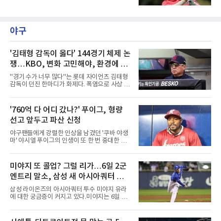
제주도 서귀포시에 위치한 테디밸리 골프앤리조
트(파72/6,767야드)에서 열리고 있다.6일 현재
1라운드 경기가 펼쳐지고 있다.이승연이 16번
홀에서 경기하고 있다.
야구
'김태형 감독이 옳다' 144경기 체제 논
쟁…KBO, 변화 고민해야, 환경에 맞
는 경기 수가 바람직
"경기 수가 너무 많다"는 롯데 자이언츠 김태형
감독이 던진 한마디가 화제다. 폭염으로 사상 초
유의 이틀 연속 전 경기 취소가 결정된 날, 김 감
독은 단순히 더위를 이야기하지 않았다. 우천,
폭염, 부상 등 변수가 늘어나는 현실에서 현재
'760억 다 어디 갔나?' 푸이그, 형량
팀당 144경기 체제가 과연 지속 가능한지 질문
선고 앞두고 파산 신청
을 던졌다.물론 144경기가 세계적으로 특별히
많은 숫자는 아니다. 메이저리그는 팀당 162경
야구팬들에게 강렬한 인상을 남겼던 '쿠바 야생
기, 일본프로야구도 143~144경기를 치른다. 숫
마' 야시엘 푸이그의 인생이 또 한 번 중대한 갈
자만 놓고 보면 KBO가 유난히 혹사 구조라고 말
림길에 섰다. 메이저리그와 한국 프로야구에서
하기 어렵다.하지만 중요한 것은 숫자가 아니라
거액을 벌었던 푸이그가 연방 사건 선고를 앞두
환경이다. 한국의 여름은 달라지고 있다. 과거와
고 파산보호를 신청했다.푸이그는 최근 미국 플
미야지 또 콜업? 그럴 리가…6일 2군
비교하기 어려울 정도로 폭염이 길어지고 강해
로리다 파산 법원에 챕터11 파산보호 신청을 냈
지고 있다. 여기에 장마, 이
엔트리 말소, 삼성 새 아시아쿼터 찾았
다. 챕터11은 기업이나 개인이 채권자들과 협의
를 통해 재정 구조를 재편할 수 있도록 돕는 제도
나
삼성 라이온즈의 아시아쿼터 투수 미야지 유라
다.미 매체들에 따르면 푸이그의 자산 규모는
에 대한 궁금증이 커지고 있다.미야지는 6일 퓨
1000만~5000만 달러(약 146억~730억 원), 부
처스리그(2군) 엔트리에서도 말소됐다. 일반적
채는 100만~1000만 달러(약 14억~146억 원) 수
으로 2군 엔트리 말소는 1군 등록, 부상 관리, 선
준으로 신고됐다. 다만 법원은 채권자 목록과 자
수단 조정 등 여러 의미가 있을 수 있다. 하지만