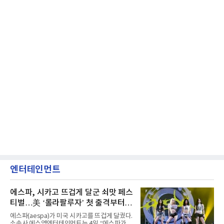
엔터테인먼트
에스파, 시카고 뜨겁게 달군 쇠맛 페스
티벌…美 ‘롤라팔루자’ 첫 출격부터
증명한 존재감
에스파(aespa)가 미국 시카고를 뜨겁게 달궜다.
소속사 에스엠엔터테인먼트는 4일 “에스파가