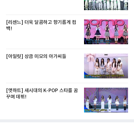
[리센느] 더욱 달콤하고 향기롭게 컴
백!
[아일릿] 상큼 미모의 아가씨들
[앳하트] 새시대의 K-POP 스타를 꿈
꾸며 데뷔!