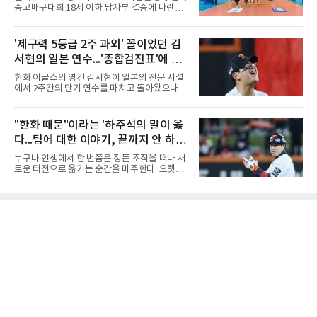
도권을 완전히 장악했다. 강한 서브와 탄탄한 수
중고배구대회 18세 이하 남자부 결승에 나란히
비를 앞세워 내리 세 세트를 따내며 짜릿한 역전
진출하며 우승을 놓고 맞대결을 펼치게 됐다.인
승을 완성했다.이번 우승은 더욱 의미가 컸다. 중
하부고는 5일 충북 제천실내체육관에서 열린 대
앙여고는 올해 3월 춘계연맹전과 5월 종별선수
회 남자 18세 이하부 준결승에서 남성고를 세트
'제구력 5등급 2주 과외' 꼴이었던 김
권대회 결승에서 모두 선명여고에 패해 준우승
스코어 3-1(25-17, 17-25, 25-21, 25-17)로 꺾
에 머물렀다. 그러나 세 번째
서현의 일본 연수...'종합검진표'에 불
고 결승행 티켓을 따냈다. 인하부고는 높은 공격
성공률을 앞세워 경기 주도권을 잡으며 승리를
과
한화 이글스의 영건 김서현이 일본의 전문 시설
거뒀다.수성고도 준결승에서 속초고를 상대로
에서 2주간의 단기 연수를 마치고 돌아왔으나,
안정된 조직력을 바탕으로 3-1(25-23, 25-16,
실전 마운드에서 여전히 극심한 제구 난조를 노
22-25, 25-19) 승리를 거두며 결승에 합류했다.
출하며 야구 팬들과 전문가들 사이에 씁쓸한 뒷
치열한 승부 속에서도 공수 균형을 유지한 수성
맛을 남기고 있다.출국 당시만 해도 선수의 고질
"한화 때문"이라는 '하주석의 말이 옳
고는 인하부고와 우승을 다툴 기회를 잡았다.여
적인 제구 문제를 해결할 특효약이 될 것처럼 포
자 18세 이하부에서는 중앙여고
다...팀에 대한 이야기, 끝까지 안 하는
장되었던 이번 연수는, 뚜껑을 열어보니 '제구력
5등급에게 2주짜리 족집게 과외를 붙여 1등급을
게 도리
누구나 인생에서 한 번쯤은 정든 조직을 떠나 새
기대한 꼴'이었다는 냉정한 평가를 피하기 어렵
로운 터전으로 옮기는 순간을 마주한다. 오랫동
게 됐다.야구에서 투수의 제구력은 오랜 시간 투
안 애정을 쏟았던 직장이든, 혹은 아쉬움과 상처
구폼을 반복하며 몸에 새겨진 일종의 근육 기억
를 안고 떠난 곳이든 마침표를 찍는 일은 늘 복잡
과 밸런스의 산물이다. 릴리스 포인트의 미세한
한 감정을 동반한다. 그곳을 떠난 뒤 주위에서 묻
오차나 하체 활용의 불균형은 수백, 수천 번의
는다. "지금 여기 어때? 거기는 어땠어?" 이때 쏟
교정 훈련과 실전 피드
아지는 유혹은 달콤하다. 그동안 쌓였던 불만과
섭섭함을 토로하며 동조를 구하고 싶은 마음이
굴뚝같아진다. 하지만 사회생활의 오랜 격언이
자 진리는 명확하다. '전 회사 욕은 결국 누워서
침 뱉기'다. 최근 하주석의 MHN 스포츠와의 인
터뷰는 이 평범한 진리를 가장 극적으로 보여주
며 깊은 여운을 남겼다. 오랫동안 한 팀의 주전으
로 헌신하다 새로운