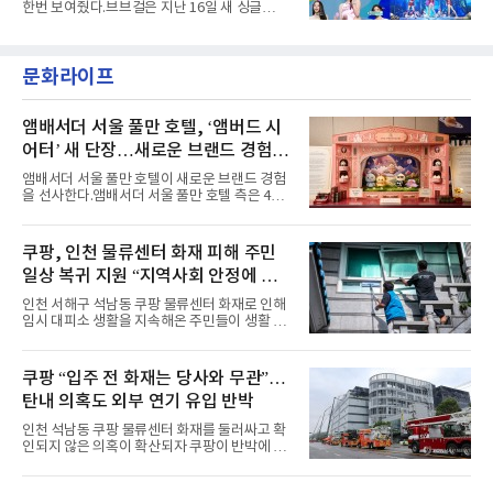
한번 보여줬다.브브걸은 지난 16일 새 싱글
년 내 데뷔한 보이그룹의 곡 중 최단기 2억 달성
'BODY WAVE'(바디 웨이브)를 발매하고 각종 음
이며 ‘FaSHioN’이 그 다음이다.코르티스는 평
악방송에 출연했다.브브걸은 컴백 이후 Mnet
소 관심이 많은 ‘패션’을 소재로 곡을 공동 창작
'엠카운트다운'을 시작으로 KBS2 '뮤직뱅크',
했다. “내 티, 5 bucks 바지는, 만원” 등 멤버들
문화라이프
MBC '쇼! 음악중심', SBS '인기가요' 등 주요 음
의 라이프 스타일
악방송 무대에 올라 화려한 퍼포먼스를 펼쳤다.
시원한 에너지와 안정적인 라이브, 통통 튀는 매
력을 앞세워 매 무대 색다른 볼거리를 선사했다.
앰배서더 서울 풀만 호텔, ‘앰버드 시
특히 화사한 파스텔 톤의 비치웨어부터 청량한
어터’ 새 단장…새로운 브랜드 경험 선
마린룩, 햇살 아래 반짝이는 물결을 연상시키는
사
스커트, 강렬한 붉은 계열의 스타일링까지 각기
앰배서더 서울 풀만 호텔이 새로운 브랜드 경험
다른 매력을 선보였다. 브브걸은 다채로운 여름
을 선사한다.앰배서더 서울 풀만 호텔 측은 4일
패션을 완벽하게 소화하며 보
“호텔 공식 마스코트 앰버드(Ambird)의 새로운
이야기를 담은 인형 극장 콘셉트의 공간 ‘앰버드
시어터(Ambird Theater)’를 새롭게 선보인
쿠팡, 인천 물류센터 화재 피해 주민
다”고 밝혔다.앰배서더 서울 풀만 호텔은 로비
일상 복귀 지원 “지역사회 안정에 총
한편에 마련된 앰버드 존을 통해 앰버드의 세계
관을 소개해왔다. 앰버드 존은 앰버드가 우주여
력”
인천 서해구 석남동 쿠팡 물류센터 화재로 인해
행 중 수집한 다양한 굿즈를 전시한 '앰버드 플래
임시 대피소 생활을 지속해온 주민들이 생활 터
닛(Ambird Planet)과 계절별 플라워 연출로 사
전으로 돌아갈 수 있는 계기가 마련됐다. 쿠팡풀
랑받아온 ‘앰버드 가든(Ambird Garden)’으로
필먼트서비스(CFS)가 지난 28일부터 화재 피해
구성되어 있다.새 단장한 앰버드 시어터는 오페
주민을 대상으로 전문 출장 청소서비스 지원에
쿠팡 “입주 전 화재는 당사와 무관”…
라 극장을 모티브로 한 데코레이션으로 구성됐
나섬으로써 본격적인 지역사회 복구 작업이 시
다. 무대 공간 및 티켓 박스
탄내 의혹도 외부 연기 유입 반박
작된 것이다.대피소 주민 중심 청소 접수, 첫날
부터 2가구 지원 완료CFS는 신현초등학교, 신
인천 석남동 쿠팡 물류센터 화재를 둘러싸고 확
현북초등학교, 신현여자중학교 등 인천 서해구
인되지 않은 의혹이 확산되자 쿠팡이 반박에 나
관내 임시 대피소 3곳에서 체류해온 화재 피해
섰다. 화재 전 센터 내부에서 탄내가 났다는 주장
주민들을 대상으로 출장 청소업체 요청 접수를
에 대해서는 외부 화재 연기 유입이라고 설명했
시작했다. 현장에서 극심한 피해를 입은 지역 주