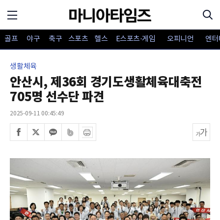
골프
야구
축구
스포츠
헬스
E스포츠·게임
오피니언
엔터
생활체육
안산시, 제36회 경기도생활체육대축전
705명 선수단 파견
2025-09-11 00:45:49