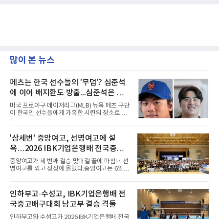
많이 본 뉴스
메츠는 한국 선수들의 '무덤'? 심준석
에 이어 배지환도 방출...심준석은 이
미 귀국, 배지환은 미국 잔류할 듯
미국 프로야구 메이저리그(MLB) 뉴욕 메츠 구단
이 한국인 선수들에게 가혹한 시련의 장소로 전
락하고 있다. 한때 한국 야구의 미래를 이끌어갈
대형 유망주로 기대를 모았던 투수 심준석에 이
어, 빅리그 경력을 지닌 내외야수 배지환까지 연
'삼세번' 중앙여고, 선명여고에 설
달아 뉴욕 메츠 산하 마이너리그에서 방출 통보
욕…2026 IBK기업은행배 전국중고
를 받는 아픔을 겪었다. 두 선수의 동반 이탈은
메츠 구단이 유독 한국 선수들에게 '기회의 땅'이
배구대회 우승
중앙여고가 세 번째 결승 맞대결 끝에 마침내 선
아닌 '무덤'처럼 작용하고 있음을 방증하고 있다.
명여고를 꺾고 정상에 올랐다.중앙여고는 6일
고교 시절 시속 160km에 달하는 강속구로 큰 스
충북 제천실내체육관에서 열린 2026 IBK기업은
포트라이트를 받았던 심준석은 루키리그에서 메
행배 전국중고배구대회 18세 이하 여자부 결승
츠 구단으로부터 방출 조치됐다. 피츠버그 파이
에서 선명여고를 세트스코어 3-1(13-25, 25-14,
인하부고·수성고, IBK기업은행배 전
리츠와 마이애미 말린스를 거쳐 메츠에 둥지를
25-17, 25-10)로 물리치고 우승을 차지했다.첫
틀며 반등을 노렸으나
국중고배구대회 남고부 결승 격돌
세트를 13-25로 내주며 불안하게 출발한 중앙여
고는 이후 조직력을 되찾아 2세트부터 경기 주
인하부고와 수성고가 2026 IBK기업은행배 전국