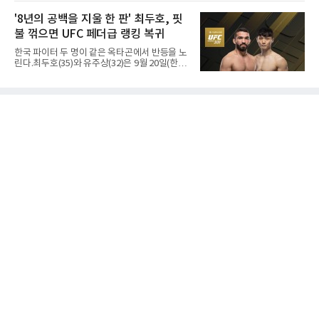
진 헤이워드 필드에서 열린 세계육상연맹(WA)
20세 이하 세계선수권 남자 포환던지기 결선에
'8년의 공백을 지울 한 판' 최두호, 핏
서 20.31ｍ를 던져 2위에 올랐다. 우승자 알레산
불 꺾으면 UFC 페더급 랭킹 복귀
드로 보르헤스(브라질)와는 4㎝ 차이였다.기록
의 의미는 크다. 1986년 시작된 이 대회에서 한
한국 파이터 두 명이 같은 옥타곤에서 반등을 노
국이 따낸 메달은 은 1개와 동 5개뿐이다. 1992
린다.최두호(35)와 유주상(32)은 9월 20일(한국
년 이진일(800ｍ)의 은메달 이후 박재홍, 박재
시간) 미국 로스앤젤레스 크립토닷컴 아레나에
명, 정상진, 김현섭, 우상혁이 동메달을 보탰다.
서 열리는 'UFC 331: 반 vs 판토자 2'에 출전해
박시훈은 2014년 우상혁 이후 12년 만이자 역대
각각 파트리시우 핏불(39·브라질), 마이클 애즈
7번째 메달리스트가 됐다.승부는 막판에 갈렸
웰 주니어(25·미국)와 맞선다.최두호의 목표는 8
다. 3차 시기에서 20.31ｍ로 선
년 만의 페더급 랭킹 재진입이다. 데뷔 후 3연속
KO승으로 11위까지 올랐던 그는 2018년 7월 순
위에서 빠졌고, 병역을 마치고 2023년 복귀한
뒤 1무에 이어 다시 3연속 KO승을 기록했다.상
대는 만만치 않다. 핏불은 현 페더급 15위이자
벨라토르 두 체급 챔피언 출신으로 통산 37승 9
패 중 KO 13회, 서브미션 12회, 판정 13회를 고
루 갖췄다. 통산 17승 중 1