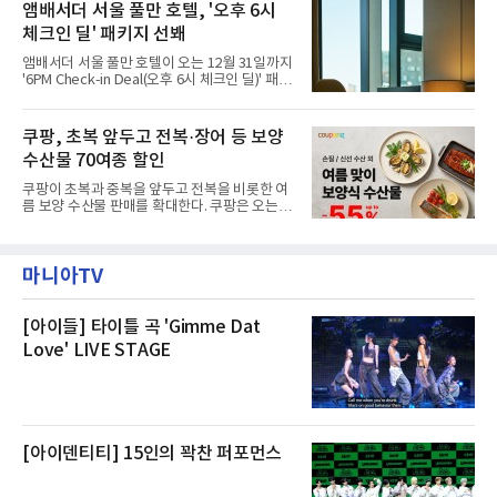
고, 2023년 같은 물류센터에서 발생한 화재에
앰배서더 서울 풀만 호텔, '오후 6시
민들의 호응 속에 CFS는 즉시 행동에 나섰다. 지
대해서도 쿠팡 입주 전 공사 과정에서 벌어진 일
난 28일 오후 전문 청소업체와
체크인 딜' 패키지 선봬
이라며 선을 그었다.쿠팡은 21일 인천 물류센터
내부에서 불이 타는 냄새가 났다는 의혹과 관련
앰배서더 서울 풀만 호텔이 오는 12월 31일까지
해 “사실무근”이라는 입장을 밝혔다.회사 측은
'6PM Check-in Deal(오후 6시 체크인 딜)' 패키
“인근에서 지난 15일 다른 회사에서 발생한 대
지를 선보인다.이번 패키지는 오후 6시 체크인
형 화재 연기가 인입돼 즉시 방재팀이 조사한 결
으로 여유로운 저녁 시간부터 호텔 스테이를 시
과 일산화탄소가 미검출됐고, 내부 문제가 아닌
작할 수 있도록 준비됐다.앰배서더 서울 풀만 호
쿠팡, 초복 앞두고 전복·장어 등 보양
것으로 확인됐다”고 설명했다.이어 “정확한 화
텔 측은 “퇴근 후 또는 주말 도심 속에서 짧지만
재 원인은 추후 조사될
수산물 70여종 할인
온전한 휴식을 원하는 고객들에게 특별한 경험
을 제공한다”고 밝혔다.패키지는 디럭스와 이그
쿠팡이 초복과 중복을 앞두고 전복을 비롯한 여
제큐티브 두 가지 타입으로 구성된다. 디럭스 패
름 보양 수산물 판매를 확대한다. 쿠팡은 오는
키지는 객실 1박(룸 온리)으로 심플한 호캉스를
20일까지 전복, 문어, 낙지, 장어 등 70여종의 수
즐길 수 있으며, 이그제큐티브 패키지는 객실 1
산물을 할인 판매한다고 8일 밝혔다.이번 행사
박과 함께 클럽 앰배서더 라운지 2인 이용, 웰니
에는 국내산 활전복과 문어, 낙지, 장어, 생물새
스 센터 사우나 2인 이용 혜택이 포함된다.특히
마니아TV
우 등이 포함됐다. 쿠팡은 올해 큰 크기의 전복
클럽 앰배서더 라운지
생산량이 늘어난 점을 반영해 주요 산지 상품을
로켓프레시 새벽배송으로 선보인다고 설명했다.
전복은 산지에서 채취한 뒤 전국으로 직송되는
[아이들] 타이틀 곡 'Gimme Dat
방식으로 운영된다. 신선도가 중요한 상품인 만
Love' LIVE STAGE
큼 이르면 다음 날 오전 배송이 가능하도록 물류
망을 활용하고 있다.쿠팡의 전복 매입량도 늘고
있다. 쿠팡에 따르면 전복 매입량은 2020년 30
톤 미만에서 2022년 140톤
[아이덴티티] 15인의 꽉찬 퍼포먼스