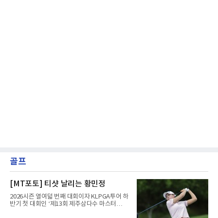
골프
[MT포토] 티샷 날리는 황민정
2026시즌 열여덟 번째 대회이자 KLPGA투어 하
반기 첫 대회인 ‘제13회 제주삼다수 마스터
스’(총상금 10억 원, 우승상금 1억 8천만 원)가