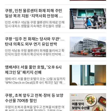
패션을 완벽하게 소화하며 보
“호텔 공식 마스코트 앰버드(Ambird)의 새로운
이야기를 담은 인형 극장 콘셉트의 공간 ‘앰버드
시어터(Ambird Theater)’를 새롭게 선보인
쿠팡, 인천 물류센터 화재 피해 주민
다”고 밝혔다.앰배서더 서울 풀만 호텔은 로비
일상 복귀 지원 “지역사회 안정에 총
한편에 마련된 앰버드 존을 통해 앰버드의 세계
관을 소개해왔다. 앰버드 존은 앰버드가 우주여
력”
인천 서해구 석남동 쿠팡 물류센터 화재로 인해
행 중 수집한 다양한 굿즈를 전시한 '앰버드 플래
임시 대피소 생활을 지속해온 주민들이 생활 터
닛(Ambird Planet)과 계절별 플라워 연출로 사
전으로 돌아갈 수 있는 계기가 마련됐다. 쿠팡풀
랑받아온 ‘앰버드 가든(Ambird Garden)’으로
필먼트서비스(CFS)가 지난 28일부터 화재 피해
구성되어 있다.새 단장한 앰버드 시어터는 오페
주민을 대상으로 전문 출장 청소서비스 지원에
쿠팡 “입주 전 화재는 당사와 무관”…
라 극장을 모티브로 한 데코레이션으로 구성됐
나섬으로써 본격적인 지역사회 복구 작업이 시
다. 무대 공간 및 티켓 박스
탄내 의혹도 외부 연기 유입 반박
작된 것이다.대피소 주민 중심 청소 접수, 첫날
부터 2가구 지원 완료CFS는 신현초등학교, 신
인천 석남동 쿠팡 물류센터 화재를 둘러싸고 확
현북초등학교, 신현여자중학교 등 인천 서해구
인되지 않은 의혹이 확산되자 쿠팡이 반박에 나
관내 임시 대피소 3곳에서 체류해온 화재 피해
섰다. 화재 전 센터 내부에서 탄내가 났다는 주장
주민들을 대상으로 출장 청소업체 요청 접수를
에 대해서는 외부 화재 연기 유입이라고 설명했
시작했다. 현장에서 극심한 피해를 입은 지역 주
고, 2023년 같은 물류센터에서 발생한 화재에
앰배서더 서울 풀만 호텔, '오후 6시
민들의 호응 속에 CFS는 즉시 행동에 나섰다. 지
대해서도 쿠팡 입주 전 공사 과정에서 벌어진 일
난 28일 오후 전문 청소업체와
체크인 딜' 패키지 선봬
이라며 선을 그었다.쿠팡은 21일 인천 물류센터
내부에서 불이 타는 냄새가 났다는 의혹과 관련
앰배서더 서울 풀만 호텔이 오는 12월 31일까지
해 “사실무근”이라는 입장을 밝혔다.회사 측은
'6PM Check-in Deal(오후 6시 체크인 딜)' 패키
“인근에서 지난 15일 다른 회사에서 발생한 대
지를 선보인다.이번 패키지는 오후 6시 체크인
형 화재 연기가 인입돼 즉시 방재팀이 조사한 결
으로 여유로운 저녁 시간부터 호텔 스테이를 시
과 일산화탄소가 미검출됐고, 내부 문제가 아닌
작할 수 있도록 준비됐다.앰배서더 서울 풀만 호
쿠팡, 초복 앞두고 전복·장어 등 보양
것으로 확인됐다”고 설명했다.이어 “정확한 화
텔 측은 “퇴근 후 또는 주말 도심 속에서 짧지만
재 원인은 추후 조사될
수산물 70여종 할인
온전한 휴식을 원하는 고객들에게 특별한 경험
을 제공한다”고 밝혔다.패키지는 디럭스와 이그
쿠팡이 초복과 중복을 앞두고 전복을 비롯한 여
제큐티브 두 가지 타입으로 구성된다. 디럭스 패