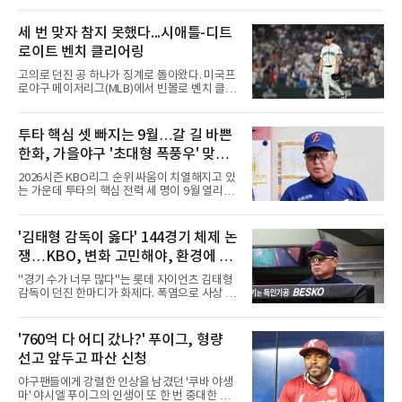
확정하고 선수들에게 개별 통보했다.연합뉴스가
10개 구단에 확인한 결과, KIA 타이거즈에서는
핵심 불펜 정해영과 우완 한재승, 내야수 윤도현
세 번 맞자 참지 못했다...시애틀-디트
이 합격했다. 롯데 자이언츠는 오른손 불펜 최준
로이트 벤치 클리어링
용과 이민석, 내야수 이호준 세 명이 이름을 올
렸고, 삼성 라이온즈에서도 좌완 이승현과 외야
고의로 던진 공 하나가 징계로 돌아왔다. 미국프
수 함수호, 내야수 심재훈이 통보를 받았다.두산
로야구 메이저리그(MLB)에서 빈볼로 벤치 클리
베어스 투수 최지강과 키움 히어로즈 외야수 원
어링을 일으킨 투수와 감독이 제재를 받았다.메
성준도 상무에서 군 복무를 하게 됐다. 반면 LG
이저리그 사무국은 7일(한국시간) 시애틀 매리
트윈스와 한화 이글스, SSG 랜더스, NC 다이노
너스 불펜 투수 게이브 스파이어에게 3경기, 댄
투타 핵심 셋 빠지는 9월…갈 길 바쁜
스, kt wiz에서는 합격자가 나오지 않았다.이들
윌슨 감독에게 1경기 출장 금지 처분을 내렸다.
은 올해 12월 입대해 2028
한화, 가을야구 '초대형 폭풍우' 맞는
두 사람에게는 공개되지 않은 벌금도 부과됐다.
발단은 전날 경기였다. 미국 워싱턴주 시애틀 T
다?
2026시즌 KBO리그 순위 싸움이 치열해지고 있
모바일 파크에서 열린 디트로이트 타이거스전 8
는 가운데 투타의 핵심 전력 세 명이 9월 열리는
회초, 2사 후 등판한 스파이어가 글라이버 토레
아시안게임 차출로 동시에 이탈하게 되면서, 한
스에게 155㎞ 강속구를 던져 허벅지를 맞혔다.
화 이글스에 거센 폭풍우가 강타할 것으로 보인
앞서 시애틀 선발 브라이언 우의 공에 세 차례나
다.이번 아시안게임 한국 야구대표팀에 타선의
'김태형 감독이 옳다' 144경기 체제 논
맞았던 디트로이트 선수들은 분을 참지 못하고
중심인 거포 노시환과 문현빈이 승선한 데 이어,
그라운드로 뛰쳐나왔다.심판
쟁…KBO, 변화 고민해야, 환경에 맞
대만 야구협회의 최종 엔트리 발표를 통해 아시
아 쿼터 최고의 히트작이자 선발진의 중추인 좌
는 경기 수가 바람직
"경기 수가 너무 많다"는 롯데 자이언츠 김태형
완 에이스 왕옌청까지 차출이 확정되었다. 팀 공
감독이 던진 한마디가 화제다. 폭염으로 사상 초
격의 핵과 마운드의 핵심 자원들이 단 한꺼번에
유의 이틀 연속 전 경기 취소가 결정된 날, 김 감
이탈하는 초유의 사태가 벌어진 것이다.문제는
독은 단순히 더위를 이야기하지 않았다. 우천,
이들의 공백이 발생하는 시점이다. 9월은 정규
폭염, 부상 등 변수가 늘어나는 현실에서 현재
'760억 다 어디 갔나?' 푸이그, 형량
리그의 최종 순위와 포스트시즌 진출 팀이 판가
팀당 144경기 체제가 과연 지속 가능한지 질문
름 나는 가장 잔인하고도 중
선고 앞두고 파산 신청
을 던졌다.물론 144경기가 세계적으로 특별히
많은 숫자는 아니다. 메이저리그는 팀당 162경
야구팬들에게 강렬한 인상을 남겼던 '쿠바 야생
기, 일본프로야구도 143~144경기를 치른다. 숫
마' 야시엘 푸이그의 인생이 또 한 번 중대한 갈
자만 놓고 보면 KBO가 유난히 혹사 구조라고 말