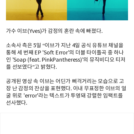
가수 이브(Yves)가 감정의 혼란 속에 빠졌다.
소속사 측은 5일 “이브가 지난 4일 공식 유튜브 채널을
통해 세 번째 EP 'Soft Error'의 더블 타이틀곡 중 하나
인 'Soap (feat. PinkPantheress)'의 뮤직비디오 티저
를 선보였다”고 밝혔다.
공개된 영상 속 이브는 어딘가 삐걱거리는 모습으로 고
장 난 감정의 잔상을 표현했다. 이내 무표정한 이브의 얼
굴 위로 'error'라는 텍스트가 투영돼 강렬한 임팩트를
선사했다.