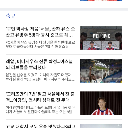
림길에 섰다. 메이저리그와 한국 프로야구에서
하기 어렵다.하지만 중요한 것은 숫자가 아니라
거액을 벌었던 푸이그가 연방 사건 선고를 앞두
환경이다. 한국의 여름은 달라지고 있다. 과거와
고 파산보호를 신청했다.푸이그는 최근 미국 플
비교하기 어려울 정도로 폭염이 길어지고 강해
축구
로리다 파산 법원에 챕터11 파산보호 신청을 냈
지고 있다. 여기에 장마, 이
다. 챕터11은 기업이나 개인이 채권자들과 협의
를 통해 재정 구조를 재편할 수 있도록 돕는 제도
다.미 매체들에 따르면 푸이그의 자산 규모는
'구단 역사상 처음' 서울, 산하 유스 오
1000만~5000만 달러(약 146억~730억 원), 부
산고 유망주 5명과 동시 준프로 계
채는 100만~1000만 달러(약 14억~146억 원) 수
약...ACL2 겨냥
준으로 신고됐다. 다만 법원은 채권자 목록과 자
FC서울이 유스 유망주 다섯 명을 한꺼번에 프로
산 내역 등 일부 필수 자료가 빠졌다며 서류 미비
무대로 끌어올린다.서울은 7일 산하 유스팀 서
를 지적했다.관심이 쏠리는 이
울 오산고 소속 선수 5명과 준프로 계약을 맺었
다고 밝혔다. 한 번에 다섯 명과 계약한 것은 구
단 역사상 처음으로, 3학년 김강준·신지섭·이서
레알, 비니시우스 잔류 확정...아스널
현·정현웅과 2학년 정하원이 대상이다.오산고의
의 러브콜을 뿌리쳤다
성적이 배경이 됐다. 올 시즌 백운기 전국 고등학
교 축구대회와 코리아풋볼파크 U-18 챔피언스
붙잡을 선수를 지켰고, 미래의 자원도 더했다.
컵, K리그 U-17 챔피언십을 잇달아 제패했다.시
브라질 출신 '특급 골잡이' 비니시우스 주니오르
기도 맞물렸다. 서울은 9월 시작하는 아시아축
(26)가 레알 마드리드와의 동행을 2032년까지
구연맹(AFC) 챔피언스리그2(ACL2)를 앞두고 선
이어간다.스페인 프로축구 프리메라리가 '거함'
수단 깊이를 더하는 동시에 유스 출신에게 국제
레알 마드리드는 7일(한국시간) 비니시우스와
'그리즈만의 7번' 달고 서울에서 첫 출
무대 경험을 주려 했다.면면도 다양하다. 측면 공
2032년 6월 30일까지 유효한 6년 연장 계약에
격수 정현웅은 돌파력이
격...이강인, 맨시티 상대로 첫 무대
합의했다고 공식 발표했다. 비니시우스는 재계
약 확정 후 사회관계망서비스(SNS)에 베르나베
이강인(아틀레티코 마드리드)의 새 유니폼 첫 무
우에서의 8년은 너무 짧다며, 앞으로 6년, 그리
대가 서울에서 열린다.아틀레티코는 오는 9일
고 영원히 함께하겠다고 애정을 드러냈다.성사
오후 8시 서울월드컵경기장에서 맨체스터 시티
과정에는 우여곡절이 있었다. 그는 최근 잉글랜
와 2026 쿠팡플레이 시리즈 친선 경기를 치른다.
드 프리미어리그(EPL) 챔피언 아스널의 뜨거운
구단 소집 명단에 이강인이 포함되면서 변수가
고교·대학서 모두 우승 맛봤다...K리그
관심을 받았는데, 18개월간 이어진 재계약 협상