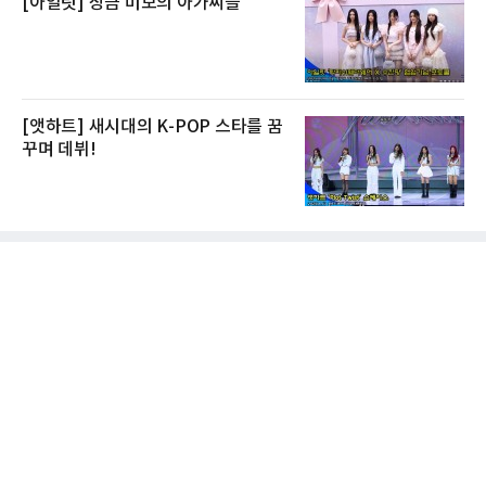
[아일릿] 상큼 미모의 아가씨들
[앳하트] 새시대의 K-POP 스타를 꿈
꾸며 데뷔!