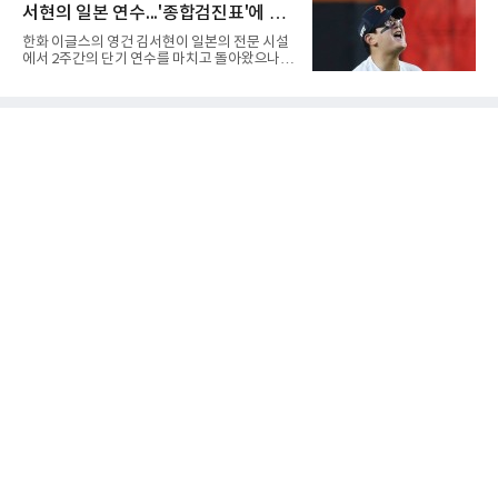
지고 있다. 여기에 장마, 이
서현의 일본 연수...'종합검진표'에 불
고 결승행 티켓을 따냈다. 인하부고는 높은 공격
성공률을 앞세워 경기 주도권을 잡으며 승리를
과
한화 이글스의 영건 김서현이 일본의 전문 시설
거뒀다.수성고도 준결승에서 속초고를 상대로
에서 2주간의 단기 연수를 마치고 돌아왔으나,
안정된 조직력을 바탕으로 3-1(25-23, 25-16,
실전 마운드에서 여전히 극심한 제구 난조를 노
22-25, 25-19) 승리를 거두며 결승에 합류했다.
출하며 야구 팬들과 전문가들 사이에 씁쓸한 뒷
치열한 승부 속에서도 공수 균형을 유지한 수성
맛을 남기고 있다.출국 당시만 해도 선수의 고질
고는 인하부고와 우승을 다툴 기회를 잡았다.여
적인 제구 문제를 해결할 특효약이 될 것처럼 포
자 18세 이하부에서는 중앙여고
장되었던 이번 연수는, 뚜껑을 열어보니 '제구력
5등급에게 2주짜리 족집게 과외를 붙여 1등급을
기대한 꼴'이었다는 냉정한 평가를 피하기 어렵
게 됐다.야구에서 투수의 제구력은 오랜 시간 투
구폼을 반복하며 몸에 새겨진 일종의 근육 기억
과 밸런스의 산물이다. 릴리스 포인트의 미세한
오차나 하체 활용의 불균형은 수백, 수천 번의
교정 훈련과 실전 피드