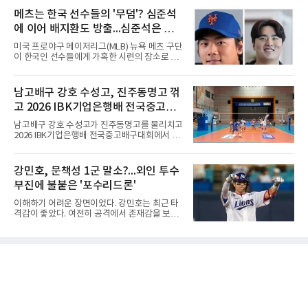
인되지 않았다. 시점과 의도 역시 불분명하다. 그
리 골프 앤 리조트의 밸리·테디 코스(파72)에서
메츠는 한국 선수들의 '무덤'? 심준석
럼에도 팬들 사이에서 논란이 커진 이유는 그가
개막하는 제주삼다수 마스터스(총상금 10억원·
LG 이적 후 부상과 재활로
에 이어 배지환도 방출...심준석은 이
우승 상금 1억8천만원)로 하반기를 시작한다.두
선수의 재회 자체가 화제다. 올 시즌 3승으로 대
미 귀국, 배지환은 미국 잔류할 듯
미국 프로야구 메이저리그(MLB) 뉴욕 메츠 구단
상 포인트(313점), 상금(9억8천400만원), 평균
이 한국인 선수들에게 가혹한 시련의 장소로 전
타수(70.41타) 등 주요 부문 1위를 달리는 김민
락하고 있다. 한때 한국 야구의 미래를 이끌어갈
솔과 2승으로 뒤쫓는 서교림의 맞대결은 지난 7
대형 유망주로 기대를 모았던 투수 심준석에 이
월 5일 롯데 오픈 이후 한 달 만이다. 그동안 김민
어, 빅리그 경력을 지닌 내외야수 배지환까지 연
남고배구 강호 수성고, 진주동명고 꺾
솔이 하이원리조트 여자오픈에 나설 때 서교림
달아 뉴욕 메츠 산하 마이너리그에서 방출 통보
은 LPGA 에비앙 챔피언십에, 서교림
고 2026 IBK기업은행배 전국중고배
를 받는 아픔을 겪었다. 두 선수의 동반 이탈은
메츠 구단이 유독 한국 선수들에게 '기회의 땅'이
구대회 4강 진출
남고배구 강호 수성고가 진주동명고를 물리치고
아닌 '무덤'처럼 작용하고 있음을 방증하고 있다.
2026 IBK기업은행배 전국중고배구대회에서 18
고교 시절 시속 160km에 달하는 강속구로 큰 스
세이하 남자부 4강에 진출했다.지난 6월 2026
포트라이트를 받았던 심준석은 루키리그에서 메
한국중고배구 2차연맹전 준우승팀 수성고는 4
츠 구단으로부터 방출 조치됐다. 피츠버그 파이
일 충북 제천 대원대 민송체육관에서 열린 대회
강민호, 문책성 1군 말소?...외인 투수
리츠와 마이애미 말린스를 거쳐 메츠에 둥지를
8강전에서 진주동명고를 상대로 공격력이 호조
틀며 반등을 노렸으나
부진에 불붙은 '포수리드론'
를 보이며 세트스코어 3-1(25-19, 25-22, 21-
25, 25-23)으로 꺾었다. 인하부고도 부산동성고
이해하기 어려운 장면이었다. 강민호는 최근 타
를 맞아 뛰어난 조직력을 바탕으로 삼아 3-0(25-
격감이 좋았다. 여전히 공격에서 존재감을 보여
19, 25-19, 25-23)으로 완승을 거두고 4강에 합
주고 있었고, 특별한 부상 소식도 없었다. 그런
류했다. .한편 18세이하 여자부 4강은 중앙여고-
데 갑작스럽게 1군 엔트리에서 제외됐다. 팬들
일신여상, 광주체고-선명여고의 대결로 좁혀졌
사이에서 성적이 떨어진 주전 선수를 쉬게 하는
다. ◇4일 전적
상황도 아니고, 부상으로 빠지는 것도 아니라면
'왜 지금인가'라는 의문이 생길 수밖에 없다.특히
시점이 겹쳤다. 삼성 외국인 투수들이 잇따라 난
타를 당했고, 일부 팬들은 그 원인을 강민호의
포수 리드에서 찾기 시작했다. 이른바 '포수리드
론'이다. 볼 배합이 문제였던 것 아니냐, 투수와