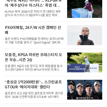
“제주도 예외는 아니다”... KLPGA 투
어 ‘제주삼다수 마스터스’ 폭염 대비책
은
KLPGA 투어 2026시즌 하반기 첫 대회인 제주
삼다수 마스터스가 6일부터 나흘 동안 제주 서
귀포 테디밸리 골프앤리조트에서 열린다.최근
전국적 폭염으로 인해 야외 스포츠 경기 진행에
도 차질이 생기고 있다. 프로야구의 경우 관중이
PXG어패럴, 26 F/W 시즌 캠페인 선
의식을 잃고 쓰러지는 등 온열질환 의심 환자가
봬
집단 발생하자 지난 5일과 6일 경기가 취소됐다.
한국여자프로골프협회(KLPGA)도 폭염 상황에
골프 브랜드 PXG어패럴을 전개하는 로저나인에
예의주시하고 있다. 대회가 열리고 있는 테디밸
서 가을 시즌을 앞두고 ‘Quiet Signal’ 26F/W
리 골프앤리조트는 6일 오후 2시 기준 33도 수준
시즌 캠페인을 선보인다고 5일 밝혔다.포문은
을 유지하고 있다. 내륙 지역 보다는 기온이 다소
베이지·그레이 톤의 스트라이프 라인업이 연다.
낮은 편이다.하지만 안전한 운영을 위해 선수와
스윙 자켓, 에센셜 스웨터, 우븐 베스트, 와이드
모중경, KPGA 라쉬반 프레스티지 오
갤러리를 대상으로 한 폭염 대응을 강화한다. 선
팬츠 등 필드와 일상의 경계를 허무는 셋업 스타
수들의 온열질환 예방을 위
픈 우승...시즌 2승
일링을 제안한다. 입체적인 레이어드를 위한 아
이템들로 구성됐다.8월에는 ‘다마스커스’ 캡슐
모중경이 4일과 5일 경기도 여주 페럼클럽 동서
을 선보인다. 매트 실버 포인트와 자카드, 엠보
코스(파72)에서 치러진 KPGA 라쉬반 프레스티
스, 톤온톤 프린트 기법의 다마스커스 올오버 패
지 오픈(총상금 1억원) 정상에 올랐다. 1, 2라운
턴을 적용했다.9월에는 ‘모스 그린’을 시즌 시그
드 합계 8언더파 136타를 적어내며 한국프로골
니처 컬러로 내세운다. 아우터 및 패딩 라인을 확
프 챔피언스투어 시즌 2승째를 신고했다.우승
“총상금 1억2000만원”... 스크린골프
대하는 한편, 리사이클 기반의 ‘리울’ 충전재를
상금은 2천400만원이다. 이번 우승으로 챔피언
적용해 경량성과
GTOUR ‘메이저대회’ 열린다
스투어 통산 7승 고지를 밟았다.5언더파 139타
를 친 장익제와 최호성이 공동 2위를 나눠 가졌
골프존이 오는 8일 대전 골프존조이마루 경기장
고, 4언더파 140타의 손준호가 4위에 자리했다.
에서 ‘2026 신한투자증권 GTOUR’ 6차 메이저
대회 결선을 개최한다고 5일 밝혔다.6차 메이저
대회는 총상금 1억 2천만원 규모로, 우승자에게