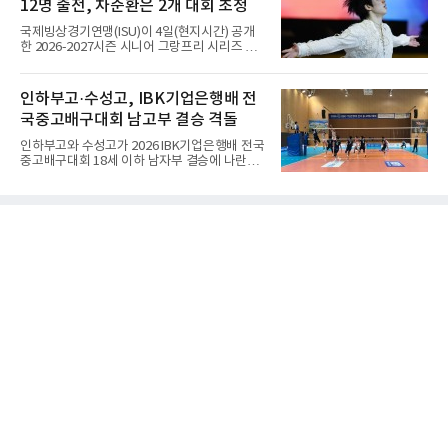
12명 출전, 차준환은 2개 대회 초청
는 공간'을 가리키는 전문 용어로 정착했다. 우리
나라에서도 같은 의미로 받아들여져 ‘반상의 승
국제빙상경기연맹(ISU)이 4일(현지시간) 공개
부’, ‘반상의 고수’, ‘반상에 앉다’, ‘반상의 철학’
한 2026-2027시즌 시니어 그랑프리 시리즈 명
등의 표현을 쓴다.반상(盤上)은 오늘날 바둑을
단에 한국 선수 12명이 포함됐다. 남자 싱글 차
상징하는 대표적인 용어지만, 그 역사를 거슬러
준환(서울시청), 서민규, 김현겸과 여자 싱글 김
올라가면 의외의 사실과 마주한다. 인터넷 조선
채연, 김유재, 이해인, 신지아, 김유성, 윤서진,
인하부고·수성고, IBK기업은행배 전
왕조실록에서 반상(盤上)은 확인되지만,
윤아선, 김서영, 유영이다.이 가운데 차준환과
국중고배구대회 남고부 결승 격돌
서민규, 김채연, 김유재, 이해인, 신지아 6명은 2
개 대회에 초청됐고 나머지는 한 차례만 나선다.
인하부고와 수성고가 2026 IBK기업은행배 전국
시리즈는 6개 대회로 치러지며 합산 성적 상위 6
중고배구대회 18세 이하 남자부 결승에 나란히
명이 그랑프리 파이널에 오른다.차준환은 3차
진출하며 우승을 놓고 맞대결을 펼치게 됐다.인
컵 오브 차이나(11월 6∼8일·중국 선전)와 6차
하부고는 5일 충북 제천실내체육관에서 열린 대
NHK 트로피(11월 27∼29일·일본 도쿄)에 배정
회 남자 18세 이하부 준결승에서 남성고를 세트
됐다. 밀라노·코르티나담페초 동계 올림픽에서
스코어 3-1(25-17, 17-25, 25-21, 25-17)로 꺾
한국 남자 싱글 역대 최고
고 결승행 티켓을 따냈다. 인하부고는 높은 공격
성공률을 앞세워 경기 주도권을 잡으며 승리를
거뒀다.수성고도 준결승에서 속초고를 상대로
안정된 조직력을 바탕으로 3-1(25-23, 25-16,
22-25, 25-19) 승리를 거두며 결승에 합류했다.
치열한 승부 속에서도 공수 균형을 유지한 수성
고는 인하부고와 우승을 다툴 기회를 잡았다.여
자 18세 이하부에서는 중앙여고