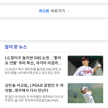
리스트
바로가기
많이 본 뉴스
LG 함덕주 둘러싼 SNS 논란…'좋아
요·언팔' 루머 확산, 과거의 아픔까지
소환됐다
LG 트윈스 투수 함덕주를 둘러싼 SNS 관련 논
란이 팬들 사이에서 확산되고 있다.최근 온라인
커뮤니티와 SNS를 중심으로 함덕주의 SNS 활
동과 관련한 여러 소문이 퍼지면서, 과거 LG 이
적 이후 겪었던 일들까지 다시 주목받고 있다.일
김민솔·서교림, LPGA로 갈렸던 두 라
각에서는 함덕주가 LG 공식 계정 '언팔' 및 관련
이벌...제주에서 다시 만난다
게시물을 정리하고 친정팀 두산 베어스 계정을
팔로우하고 두산과 관련된 흔적만 남겼다는 주
한 달간 어긋났던 두 라이벌이 제주에서 다시 마
장이 나오고 있다. 또한 상대 팀 선수의 홈런 릴
주한다. 올 시즌 한국여자프로골프(KLPGA) 투
스에 '좋아요'를 눌렀다는 이야기도 전해지고 있
어를 달구는 김민솔과 서교림이 격돌한
다.하지만 해당 행동들이 실재했는지 여부는 확
다.KLPGA 투어는 6일 제주도 서귀포시 테디 밸