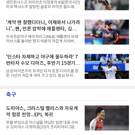
샌프란시스코 자이언츠 이정후가 6일(한국시간)
최고점을 받은 수비 장면에 준다.수상 장면은 지
미국 텍사스주 알링턴 글로브 라이프 필드에서
난달 23일 서울 잠실구장에서 나왔다. NC가 7-5
열린 2026 MLB 텍사스 레인저스와 원정 경기에
로 앞선 8회말 1사 만루에서 김한별은 LG 트윈
2번 타자 우익수로 선발 출전해 5타수 1안타를
스 오지환의 강한 타구에 몸을 날려 막아낸 뒤 유
남겼다. 지난 2일 샌디에이고 파드리스전부터
'계약 땐 잘했다더니, 이제와서 나가라
격수 김주원에게 연결했다. 김주원이 1루수 블
시작된 연속 안타 행진은 5경기로 늘었고, 시즌
레인에게 던지며 4-6-3 병살타가 완
니'...팬, 언론 압박에 애틀랜타, 김하
타율은 0.305에서 0.303(399타수 121안타)으로
소폭 내려갔다.첫 타석은 유격수 땅볼이었다. 3
성 방출하나?
미국프로야구 메이저리그(MLB) 애틀랜타 브레
회초 1사에서는 상대 선발 코디 브래드퍼드의
이브스를 둘러싼 현지 여론이 차갑게 식어버렸
시속 142.2㎞ 포심 패스트볼을 제대로 걷어올렸
다. 거액의 계약을 맺을 당시에는 팀의 구세주로
으나 중견수 에번 카터의 슬라이딩 캐치에 걸려
환호하던 분위기는 온데간데없고, 이제는 성적
아쉬움을 남겼다.안타는 0-4로 끌려가던 5회초
부진과 부상을 이유로 팀에서 내보내야 한다는
'인스타 자제하고 야구에 몰두하라' 7
에 나왔다. 1사 1루에서 브래드퍼드의 129.7㎞
목소리가 거세지고 있다.김하성은 이번 시즌을
몸쪽 체인지업을 받아쳐 우전
번타자 수모 디아즈, 후반기 15경기
앞두고 대형 계약을 체결하며 기대를 모았으나,
연이은 부상 공백과 극심한 타격 부진이 겹치며
홈런 제로
삼성 라이온즈의 외국인 타자 르윈 디아즈를 향
구단과 팬들의 인내심을 한계에 다다르게 만들
한 시선이 차갑게 식어 가고 있다. 중심 타자로서
었다. 야구계의 냉혹한 비즈니스 논리에 따라,
팀 타선의 무게감을 더해줘야 할 그가 최근 극심
과거의 활약상보다는 당장의 생산성을 요구하는
한 부진에 빠지면서 팬들의 원성과 질책이 거세
목소리가 커진 상태다.구단 고위층과 코칭스태
지는 모양새다.특히 후반기 들어 나타나는 지독
프 역시 팬들의 거센 항의와 언론의 날 선 비판에
축구
한 홈런 부재는 팀의 고민을 깊게 만들고 있다.
서 자유로울 수 없는 상황이
디아즈는 후반기 15경기에 출전해 56타수를 소
화하는 동안 16개의 안타를 기록하며 0.286의
타율 자체는 나쁘지 않은 수치를 유지하고 있다.
도미야스, 크리스털 팰리스와 자유계
그러나 홈런 생산 능력은 완전히 실종됐다. 중심
약 합류 전망...EPL 복귀
타선에서 가장 중요한 홈런 한 방이 터지지 않으
면서 득점 찬스를 살리지 못하는 경기가 늘어났
무릎 부상으로 아스널을 떠났던 일본 대표 수비
고, 이는 팀 전체의 공격력 저하로 직결되고 있
수 도미야스 다케히로(27)가 프리미어리그(EPL)
다. 최근 경기에서는
로 돌아온다.영국 BBC는 6일(한국시간) 도미야