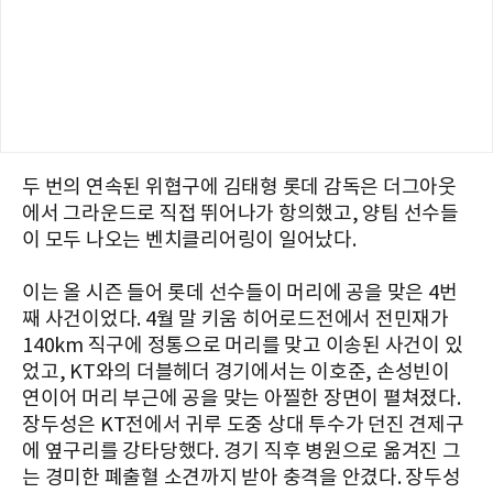
두 번의 연속된 위협구에 김태형 롯데 감독은 더그아웃
에서
그라운드로 직접 뛰어나가 항의
했고, 양팀 선수들
이 모두 나오는 벤치클리어링이 일어났다.
이는 올 시즌 들어
롯데 선수들이 머리에 공을 맞은 4번
째 사건
이었다. 4월 말 키움 히어로드전에서 전민재가
140km 직구에 정통으로 머리를 맞고 이송된 사건이 있
었고, KT와의 더블헤더 경기에서는 이호준, 손성빈이
연이어 머리 부근에 공을 맞는 아찔한 장면이 펼쳐졌다.
장두성은 KT전에서 귀루 도중 상대 투수가 던진 견제구
에
옆구리를 강타당했다.
경기 직후 병원으로 옮겨진 그
는
경미한 폐출혈 소견
까지 받아 충격을 안겼다. 장두성