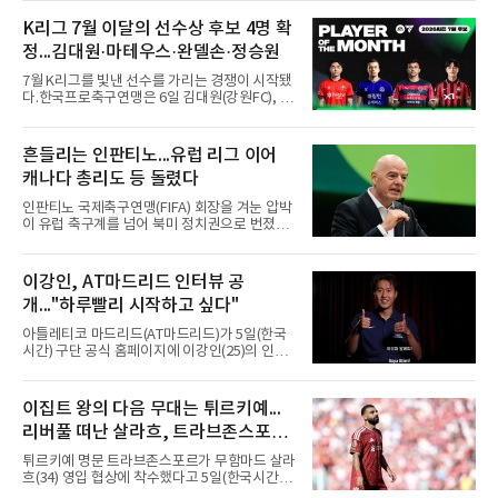
스가 입단 테스트를 마치고 크리스털 팰리스에
자유계약(FA)으로 합류할 전망이라고 보도했다.
K리그 7월 이달의 선수상 후보 4명 확
큰 틀의 계약 조건은 이미 합의됐고 구단은 개막
정...김대원·마테우스·완델손·정승원
을 앞두고 영입 절차를 서두르고 있다.그의 최근
여정은 순탄치 않았다. 고질적인 무릎 부상 끝에
7월 K리그를 빛낸 선수를 가리는 경쟁이 시작됐
지난 시즌 아스널과 상호 합의로 계약을 해지했
다.한국프로축구연맹은 6일 김대원(강원FC), 마
고, 네덜란드 아약스에서 시즌 막판 8경기를 소
테우스(FC안양), 완델손(포항 스틸러스), 정승원
화했다. 이후 일본 대표로 월드컵에 나서 선발 2
(FC서울)을 후보로 2026시즌 7월 이달의 선수상
경기를 포함해 3경기를 뛰며 감각을 끌어올렸
팬 투표에 들어간다고 밝혔다.기록에서는 정승
흔들리는 인판티노...유럽 리그 이어
다.구단의 판단은 신중했다. 크리스털 팰리스는
원이 앞선다. 7월에만 5골을 몰아쳤고 18~20라
기량을 확신하면서도 부상
캐나다 총리도 등 돌렸다
운드 세 경기 연속 골에 19라운드 포항전 멀티
골까지 터뜨렸다. 라운드 최우수선수(MVP) 1회,
인판티노 국제축구연맹(FIFA) 회장을 겨눈 압박
베스트11 3회에도 이름을 올렸다.나머지 후보도
이 유럽 축구계를 넘어 북미 정치권으로 번졌
만만치 않다. 마테우스는 안양 전 경기에 나서 3
다.AP통신은 EPL과 라리가, 세리에A 등 유럽 주
골 2도움을 기록했고 19라운드 부천 원정에서 1
요 리그 협의체인 유러피언리그가 5일(현지시
골 1도움으로 역전승을 이끌었다. 김대원은 강
간) FIFA의 거버넌스 개혁을 요구하는 성명을 냈
이강인, AT마드리드 인터뷰 공
원 전 경기를 소화하며 2골 2도움을 남겼고 18라
다고 보도했다.성명의 표현은 강했다. 유러피언
운드 김천전 멀티 골로 MVP
개..."하루빨리 시작하고 싶다"
리그는 사태를 촉발한 지분 매각 계획을 위험한
구상으로 규정하며 FIFA의 거버넌스와 의사결
아틀레티코 마드리드(AT마드리드)가 5일(한국
정 구조에 심각한 의문이 제기된다고 지적했다.
시간) 구단 공식 홈페이지에 이강인(25)의 인터
월드컵 출전국을 64개국으로 늘리려는 구상에
뷰 영상을 공개했다. 2분33초 분량으로 새 팀 합
도 반대하며, 개혁이 이뤄지기 전까지 FIFA 대회
류를 앞둔 각오가 담겼다.구단이 파리 생제르맹
의 확대나 신설을 거부하겠다고 밝혔다.정치권
(PSG) 소속이던 그와의 계약을 알린 것은 지난
이집트 왕의 다음 무대는 튀르키예...
도 가세했다. 마크 카니 캐나다 총리는 이날 인판
달 25일이다. 계약은 2031년 6월 30일까지이며,
티노 회장의 독단적 결정을 치명적
리버풀 떠난 살라흐, 트라브존스포르
현지 매체는 이적료를 3천500만유로에 옵션
500만유로가 붙는 조건으로 전했다.영상에서 이
입단 초읽기
튀르키예 명문 트라브존스포르가 무함마드 살라
강인은 유창한 스페인어로 훌륭한 클럽에 합류
흐(34) 영입 협상에 착수했다고 5일(한국시간)
하게 돼 기쁘다는 인사를 건넸다. 동료와 감독,
발표했다. 리버풀을 떠나 자유계약선수(FA)가