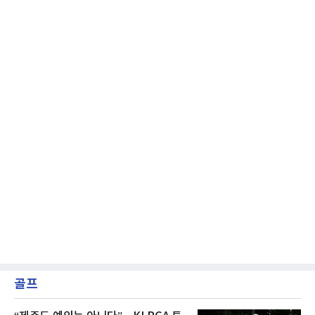
의 호흡에 문제가 있었던 것 아니냐는 지적이다.
그리고 이어진 강민호의 1군 말소. 때문에 팬들
사이에서는 "문책성
골프