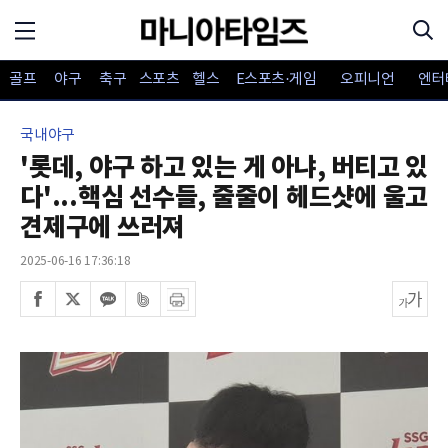
골프
야구
축구
스포츠
헬스
E스포츠·게임
오피니언
엔터
국내야구
'롯데, 야구 하고 있는 게 아냐, 버티고 있
다'...핵심 선수들, 줄줄이 헤드샷에 울고
견제구에 쓰러져
2025-06-16 17:36:18