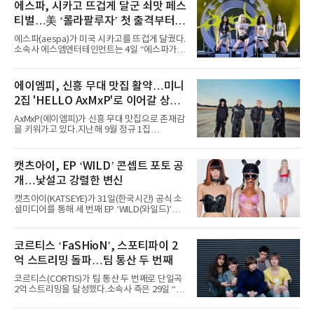
에스파, 시카고 뜨겁게 달군 쇠맛 페스
티벌…美 ‘롤라팔루자’ 첫 출격부터
증명한 존재감
에스파(aespa)가 미국 시카고를 뜨겁게 달궜다.
소속사 에스엠엔터테인먼트는 4일 “에스파가
지난 2일(현지 시간) 미국 시카고 그랜트 파크에
서 열린 ‘롤라팔루자 시카고’(Lollapalooza
Chicago)의 알리안츠 스테이지에 올랐다”며
에이엠피, 신흥 무대 맛집 활약…미니
“총 14곡으로 구성된 세트리스트를 선사, 데뷔 7
2집 'HELLO AxMxP'로 이어갈 상승
년 차다운 노련한 무대 매너와 파워풀한 에너지
로 현장의 분위기를 압도했다”고 밝혔다.1991
세
AxMxP(에이엠피)가 신흥 무대 맛집으로 존재감
년 시작된 ‘롤라팔루자’는 8개 스테이지, 170여
을 키워가고 있다.지난해 9월 정규 1집
팀의 아티스트와 40만 명 이상의 관객이 운집하
'AxMxP'를 발매하며 가요계에 정식 출격한
는 북미 최대 규모의 페스티벌이다.올해 ‘롤라팔
AxMxP는 데뷔 전부터 버스킹과 각종 페스티벌,
루자 시카고’에는 에스파 외에도 제니, 아이들,
공연 무대에 오르며 실전 경험을 쌓아왔다.이들
캣츠아이, EP ‘WILD’ 콘셉트 포토 공
코르티스 등 K팝 스타들이 출연진 명단에 이름
은 소속사 패밀리 콘서트를 비롯해 '뷰티풀 민트
을 올렸다.이날 에스파는
개…낯설고 강렬한 변신
라이프 2025', '2025 부산국제록페스티벌' 등 대
형 무대에 잇달아 출연해 당찬 에너지와 풋풋한
캣츠아이(KATSEYE)가 31일(한국시간) 공식 소
매력으로 음악팬들의 눈도장을 찍었다.이후
셜미디어를 통해 세 번째 EP ‘WILD(와일드)’의
AxMxP는 '카운트다운 판타지 2025-2026',
콘셉트 포토와 트랙리스트를 공개했다.‘Wild
'PEAKBOX 2025 vol.2 : 사랑·청춘·행복', '2025
heart(와일드 하트)’라는 제목이 붙은 콘셉트 포
Someday Christmas - 부산' 등 무대를 통해 안
토에는 멤버들의 본능적이고 야성적인 면모가
코르티스 ‘FaSHioN’, 스포티파이 2
정적인 실력을 입증했고, 올해 '2026 어썸뮤직
강렬하게 담겼다. 짙은 아이섀도와 푸른빛·금빛·
페스티벌', '뷰티풀 민트 라이프 2026', '2026
억 스트리밍 돌파…팀 통산 두 번째
붉은빛의 컬러 렌즈가 비현실적인 분위기를 자
아내고, 여러 원색이 불규칙하게 뒤섞인 멀티컬
코르티스(CORTIS)가 팀 통산 두 번째로 단일곡
러 헤어와 과감한 블루·블랙 립 메이크업이 낯설
2억 스트리밍을 달성했다.소속사 측은 29일 “코
고도 매혹적인 비주얼을 완성했다.스타일링 역
르티스의 데뷔 앨범 수록곡 ‘FaSHioN’이 글로
시 파격적이다. 스터드와 망사, 코르셋, 풍성한
벌 오디오·음원 스트리밍 플랫폼 스포티파이에