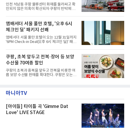
부터 2가구 지원 완료CFS는 신현초등학교, 신
인천 석남동 쿠팡 물류센터 화재를 둘러싸고 확
현북초등학교, 신현여자중학교 등 인천 서해구
인되지 않은 의혹이 확산되자 쿠팡이 반박에 나
관내 임시 대피소 3곳에서 체류해온 화재 피해
섰다. 화재 전 센터 내부에서 탄내가 났다는 주장
주민들을 대상으로 출장 청소업체 요청 접수를
에 대해서는 외부 화재 연기 유입이라고 설명했
시작했다. 현장에서 극심한 피해를 입은 지역 주
고, 2023년 같은 물류센터에서 발생한 화재에
앰배서더 서울 풀만 호텔, '오후 6시
민들의 호응 속에 CFS는 즉시 행동에 나섰다. 지
대해서도 쿠팡 입주 전 공사 과정에서 벌어진 일
난 28일 오후 전문 청소업체와
체크인 딜' 패키지 선봬
이라며 선을 그었다.쿠팡은 21일 인천 물류센터
내부에서 불이 타는 냄새가 났다는 의혹과 관련
앰배서더 서울 풀만 호텔이 오는 12월 31일까지
해 “사실무근”이라는 입장을 밝혔다.회사 측은
'6PM Check-in Deal(오후 6시 체크인 딜)' 패키
“인근에서 지난 15일 다른 회사에서 발생한 대
지를 선보인다.이번 패키지는 오후 6시 체크인
형 화재 연기가 인입돼 즉시 방재팀이 조사한 결
으로 여유로운 저녁 시간부터 호텔 스테이를 시
과 일산화탄소가 미검출됐고, 내부 문제가 아닌
작할 수 있도록 준비됐다.앰배서더 서울 풀만 호
쿠팡, 초복 앞두고 전복·장어 등 보양
것으로 확인됐다”고 설명했다.이어 “정확한 화
텔 측은 “퇴근 후 또는 주말 도심 속에서 짧지만
재 원인은 추후 조사될
수산물 70여종 할인
온전한 휴식을 원하는 고객들에게 특별한 경험
을 제공한다”고 밝혔다.패키지는 디럭스와 이그
쿠팡이 초복과 중복을 앞두고 전복을 비롯한 여
제큐티브 두 가지 타입으로 구성된다. 디럭스 패
름 보양 수산물 판매를 확대한다. 쿠팡은 오는
키지는 객실 1박(룸 온리)으로 심플한 호캉스를
20일까지 전복, 문어, 낙지, 장어 등 70여종의 수
즐길 수 있으며, 이그제큐티브 패키지는 객실 1
산물을 할인 판매한다고 8일 밝혔다.이번 행사
박과 함께 클럽 앰배서더 라운지 2인 이용, 웰니
에는 국내산 활전복과 문어, 낙지, 장어, 생물새
스 센터 사우나 2인 이용 혜택이 포함된다.특히
마니아TV
우 등이 포함됐다. 쿠팡은 올해 큰 크기의 전복
클럽 앰배서더 라운지
생산량이 늘어난 점을 반영해 주요 산지 상품을
로켓프레시 새벽배송으로 선보인다고 설명했다.
전복은 산지에서 채취한 뒤 전국으로 직송되는
[아이들] 타이틀 곡 'Gimme Dat
방식으로 운영된다. 신선도가 중요한 상품인 만
Love' LIVE STAGE
큼 이르면 다음 날 오전 배송이 가능하도록 물류
망을 활용하고 있다.쿠팡의 전복 매입량도 늘고
있다. 쿠팡에 따르면 전복 매입량은 2020년 30
톤 미만에서 2022년 140톤