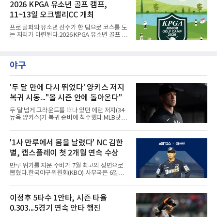
는 상금 2천 5백만원과 대상&신인상 포인트 3천
2026 KPGA 유소년 골프 캠프,
점을 지급하고 3년간의 GTOUR 시드권을 부여
11~13일 오크밸리CC 개최
한다. KPGA 투어프로 중 1, 2라운드 합산 1위에
게는 오는 9월 17일부터 20일까지 골프존카운
프로 골퍼와 유소년 선수가 한 팀으로 코스를 도
티 선산에서 열리는 KPGA ‘골프존 오픈’ 출전권
는 자리가 마련된다.2026 KPGA 유소년 골프 캠
을 부여한다.대회는 골프존 투비전NX플러스 투
프가 11일부터 13일까지 강원도 원주시 오크밸
어 모드에서 하루 동안 2라운드 36홀 스트로크
리CC에서 열린다. 유소년 골프 저변을 넓히기
플레이, 콕힐 골프클럽 - NO.4 코스에서 진행된
위해 2024년 시작돼 올해 3년 연속 개최되는 행
다. 시드권자와 예선통과자, 신인 및 초청 선수,
야구
사다.참가 규모는 프로 20명과 유소년 60명. 올
오프라인 예선전을 통해 선발
시즌 상반기 우승자인 문동현, 최찬, 오승택, 이
상엽 등이 이름을 올렸다.운영 방식이 특징적이
다. 프로 1명과 유소년 3명이 한 팀을 이뤄 18홀
'두 달 만에 다시 뛰었다' 양키스 저지
코스 플레이와 쇼트 게임을 훈련하고, 멘토와 대
복귀 시동..."올 시즌 안에 돌아온다"
화하는 시간도 갖는다.최찬은 "평소 유소년 선수
들을 만날 기회가 없는데 함께 시간을 보낼 수 있
두 달 넘게 그라운드를 떠나 있던 에런 저지(34·
어 설렌다"고 밝혔다.이번 캠프는 문화체육관광
뉴욕 양키스)가 복귀 준비에 착수했다.MLB닷컴
부와 국민체육진흥공단의
은 6일(한국시간) 저지가 전날 추가 검사를 받은
뒤 야외 달리기와 상체 저항 운동으로 훈련 강도
를 높여도 된다는 허가를 받았다고 전했다.저지
'1사 만루에서 몸을 날렸다' NC 김한
는 이날 뉴욕 양키스타디움에서 열린 세인트루
별, 캡스플레이 첫 2개월 연속 수상
이스 카디널스전을 앞두고 야구 장비를 착용한
채 스트레칭과 조깅, 저항 밴드 훈련을 소화했
만루 위기를 지운 수비가 7월 최고의 장면으로
다. 아메리칸리그 최우수선수(MVP) 3회 수상자
뽑혔다.한국야구위원회(KBO) 사무국은 6일
인 그가 부상 이후 야외 달리기에 나선 것은 처음
2026 신한 SOL KBO리그 7월 월간 캡스플레이
이다.본인의 의지는 확고하다. 저지는 올 시즌 안
수상자로 NC 다이노스 내야수 김한별을 선정했
에 돌아오겠다며, 애초부터 최대한 빨리 복귀하
다고 밝혔다. 6월에 이어 두 달 연속 수상으로,
이정후 5타수 1안타, 시즌 타율
는 것이 계획이었고 올해를 접겠다고 생각한 적
이 상 제정 이래 첫 사례다.ADT캡스가 KBO와
은 없다고 말했다.이탈은
0.303...5경기 연속 안타 행진
함께 시상하는 이 상은 공식 기록위원이 승리 확
률 기여도와 수비 지수를 종합 평가해 해당 기간