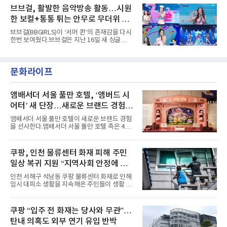
레이스 등 언뜻 어울리지 않을 듯한 소재와 실루
서 27일 자로 누적 재생 수 2억 회를 돌파했
브브걸, 활발한 음악방송 활동…시원
엣을 거침없이 결합했다. 멤버들은 각기 다른 개
다”고 밝혔다.곡이 발표된 지 약 10개월 만이다.
성을 살린 스타일링을 선
한 보컬+통통 튀는 안무로 무더위 사
팀의 첫 번째 2억 스트리밍 곡은 동일 음반에 수
록된 ‘GO!’다. 이 노래는 공개 약 9개월 만인 지
냥
브브걸(BBGIRLS)이 ‘서머 퀸’의 존재감을 다시
난달 26일 자에 2억 고지를 밟았다. 이는 최근 5
한번 보여줬다.브브걸은 지난 16일 새 싱글
년 내 데뷔한 보이그룹의 곡 중 최단기 2억 달성
'BODY WAVE'(바디 웨이브)를 발매하고 각종 음
이며 ‘FaSHioN’이 그 다음이다.코르티스는 평
악방송에 출연했다.브브걸은 컴백 이후 Mnet
소 관심이 많은 ‘패션’을 소재로 곡을 공동 창작
'엠카운트다운'을 시작으로 KBS2 '뮤직뱅크',
했다. “내 티, 5 bucks 바지는, 만원” 등 멤버들
문화라이프
MBC '쇼! 음악중심', SBS '인기가요' 등 주요 음
의 라이프 스타일
악방송 무대에 올라 화려한 퍼포먼스를 펼쳤다.
시원한 에너지와 안정적인 라이브, 통통 튀는 매
력을 앞세워 매 무대 색다른 볼거리를 선사했다.
앰배서더 서울 풀만 호텔, ‘앰버드 시
특히 화사한 파스텔 톤의 비치웨어부터 청량한
어터’ 새 단장…새로운 브랜드 경험 선
마린룩, 햇살 아래 반짝이는 물결을 연상시키는
사
스커트, 강렬한 붉은 계열의 스타일링까지 각기
앰배서더 서울 풀만 호텔이 새로운 브랜드 경험
다른 매력을 선보였다. 브브걸은 다채로운 여름
을 선사한다.앰배서더 서울 풀만 호텔 측은 4일
패션을 완벽하게 소화하며 보
“호텔 공식 마스코트 앰버드(Ambird)의 새로운
이야기를 담은 인형 극장 콘셉트의 공간 ‘앰버드
시어터(Ambird Theater)’를 새롭게 선보인
쿠팡, 인천 물류센터 화재 피해 주민
다”고 밝혔다.앰배서더 서울 풀만 호텔은 로비
일상 복귀 지원 “지역사회 안정에 총
한편에 마련된 앰버드 존을 통해 앰버드의 세계
관을 소개해왔다. 앰버드 존은 앰버드가 우주여
력”
인천 서해구 석남동 쿠팡 물류센터 화재로 인해
행 중 수집한 다양한 굿즈를 전시한 '앰버드 플래
임시 대피소 생활을 지속해온 주민들이 생활 터
닛(Ambird Planet)과 계절별 플라워 연출로 사
전으로 돌아갈 수 있는 계기가 마련됐다. 쿠팡풀
랑받아온 ‘앰버드 가든(Ambird Garden)’으로
필먼트서비스(CFS)가 지난 28일부터 화재 피해
구성되어 있다.새 단장한 앰버드 시어터는 오페
주민을 대상으로 전문 출장 청소서비스 지원에
쿠팡 “입주 전 화재는 당사와 무관”…
라 극장을 모티브로 한 데코레이션으로 구성됐
나섬으로써 본격적인 지역사회 복구 작업이 시
다. 무대 공간 및 티켓 박스
탄내 의혹도 외부 연기 유입 반박
작된 것이다.대피소 주민 중심 청소 접수, 첫날