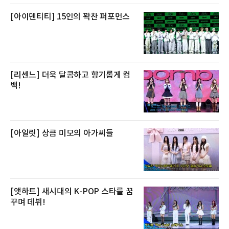
[아이덴티티] 15인의 꽉찬 퍼포먼스
[리센느] 더욱 달콤하고 향기롭게 컴
백!
[아일릿] 상큼 미모의 아가씨들
[앳하트] 새시대의 K-POP 스타를 꿈
꾸며 데뷔!