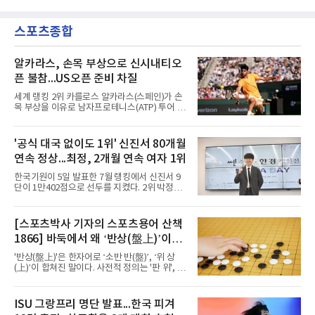
코치진은 물론 세계 최고로 불리는 팬들과의 대
된 이집트 대표팀 공격수의 입단이 초읽기에 들
면도 기다려진다고 했다.정작 그는 아직 팀과 만
어갔다.구단은 살라흐가 현지시간 5일 낮 12시
나지 못했다. 스페인행을 계획했으나 2022 항저
스포츠종합
이스탄불에 입국해 같은 날 저녁 트라브존에 도
우 아시안게임 금메달에 따른 병역
착한다는 일정을 함께 공개했다. 환영 행사 시간
과 세부 내용은 공식 채널로 알리겠다고 했다.에
르투룰 도안 회장은 발표 직후 A스포르와 만나
알카라스, 손목 부상으로 신시내티오
아직 이적이 마무리된 단계는 아니라고 선을 그
픈 불참...US오픈 준비 차질
으면서도, 메디컬 테스트를 위해 이스탄불에 들
어온 뒤 트라브존으로 이동해 계약서에 서명할
세계 랭킹 2위 카를로스 알카라스(스페인)가 손
예정이라고 로이터통신을 통해 밝혔다. 시점을
목 부상을 이유로 남자프로테니스(ATP) 투어 신
못 박지는 않았으나 현지시간
시내티오픈에 나서지 않기로 했다고 영국 BBC
와 로이터 통신 등이 6일 전했다. US오픈 타이틀
방어 준비에 빨간불이 켜진 셈이다.8일 개막해
'공식 대국 없이도 1위' 신진서 80개월
23일 막을 내리는 신시내티오픈은 US오픈에 앞
연속 정상...최정, 2개월 연속 여자 1위
서 열리는 마지막 마스터스 1000 대회다. 지난해
US오픈 챔피언인 그는 4월 바르셀로나오픈 2회
한국기원이 5일 발표한 7월 랭킹에서 신진서 9
전 기권 이후 손목 문제로 코트를 밟지 못하고 있
단이 1만402점으로 선두를 지켰다. 2위 박정환
다. 프랑스오픈 방어전도, 윔블던도 건너뛰었다.
9단(9천971점)과의 격차는 400점 이상이며, 이
대회 주최 측은 알카라스가 가능한 한 빨리 복귀
로써 80개월 연속 1위 기록을 이어갔다.특이한
하기 위해 최선을 다하고 있다는 점을 안다며 회
점은 점수 변동이 없었다는 것이다. 지난달 인공
[스포츠박사 기자의 스포츠용어 산책
복을 응원하고 다시 신시내티에서 만나기를 바
지능 카타고와의 대결로 화제를 모았으나 공식
란다는 뜻을 밝혔다.이제
1866] 바둑에서 왜 ‘반상(盤上)’이라
대국 출전 기회가 없어 이전 달과 같은 점수를 유
지한 채 여유 있게 정상을 지켰다.3, 4위는 신민
말할까
'반상(盤上)'은 한자어로 ‘소반 반(盤)’, ‘위 상
준·변상일 9단이 순위 변동 없이 자리를 보전했
(上)’이 합쳐진 말이다. 사전적 정의는 '판 위', '바
다. 지난 7월 농심신라면배 국내선발전을 통해
둑판 위'라는 의미이다. 원래 중국 한문에서는 반
국가대표로 발탁된 안성준 9단은 다섯 계단 뛰
상(盤上)이 단순히 '판 위에서'라는 일반적인 의
어 5위에 올랐다. 강동윤 9단은 한 계단 밀린 6
미로도 쓰였지만, 바둑 문화가 발달하면서 '바둑
ISU 그랑프리 명단 발표...한국 피겨
위, 이지현·김지석 9단은 각각 7, 8위를 유지했
판 위', 더 나아가 '바둑의 세계', '대국이 벌어지
다. 김명훈 9단이 세 계단