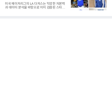
대별 상징성과 업적을 고려하면 충분히 설득력
만렙' 승부수
미국 메이저리그의 LA 다저스는 막강한 자본력
있는 이름들이다.선동열은 한국 야구가 배출한
과 데이터 분석을 바탕으로 이미 검증된 스타들
최고의 투수로 평가받는다. 해태 시절 통산 146
을 영입하는 대표적인 팀이다. 오타니 쇼헤이를
승과 평균자책점 1.20이라는 압도적인 기록을
비롯해 메이저리그 정상급 선수들을 품으며 매
남겼고, 1980년대 후반 리그를 지배했다. 일본
시즌 우승 후보로 평가받는 다저스의 행보는 늘
프로야구에서도 성공하며 한국 선수의 해외 진
야구계의 관심을 끌었다. 가능성에 투자하기보
출 가능성을 보여준 상징적인 존
다, 이미 무대에서 증명한 선수들을 통해 당장의
경쟁력을 끌어올린다는 점이다.최근 한국 프로
야구에서도 비슷한 방향성을 보여주는 팀이 있
다. 바로 삼성 라이온즈다. 삼성은 오프시즌 최형
우를 다시 품었다. 이는 단순한 베테랑 영입이 아
니라, 승부처에서 힘을 발휘할 수 있는 검증된
리더를 선택한 것이다.외국인 대체 투수 구성도
마찬가지다. 메이저리그