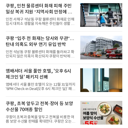
시어터(Ambird Theater)’를 새롭게 선보인
쿠팡, 인천 물류센터 화재 피해 주민
다”고 밝혔다.앰배서더 서울 풀만 호텔은 로비
일상 복귀 지원 “지역사회 안정에 총
한편에 마련된 앰버드 존을 통해 앰버드의 세계
관을 소개해왔다. 앰버드 존은 앰버드가 우주여
력”
인천 서해구 석남동 쿠팡 물류센터 화재로 인해
행 중 수집한 다양한 굿즈를 전시한 '앰버드 플래
임시 대피소 생활을 지속해온 주민들이 생활 터
닛(Ambird Planet)과 계절별 플라워 연출로 사
전으로 돌아갈 수 있는 계기가 마련됐다. 쿠팡풀
랑받아온 ‘앰버드 가든(Ambird Garden)’으로
필먼트서비스(CFS)가 지난 28일부터 화재 피해
구성되어 있다.새 단장한 앰버드 시어터는 오페
주민을 대상으로 전문 출장 청소서비스 지원에
쿠팡 “입주 전 화재는 당사와 무관”…
라 극장을 모티브로 한 데코레이션으로 구성됐
나섬으로써 본격적인 지역사회 복구 작업이 시
다. 무대 공간 및 티켓 박스
탄내 의혹도 외부 연기 유입 반박
작된 것이다.대피소 주민 중심 청소 접수, 첫날
부터 2가구 지원 완료CFS는 신현초등학교, 신
인천 석남동 쿠팡 물류센터 화재를 둘러싸고 확
현북초등학교, 신현여자중학교 등 인천 서해구
인되지 않은 의혹이 확산되자 쿠팡이 반박에 나
관내 임시 대피소 3곳에서 체류해온 화재 피해
섰다. 화재 전 센터 내부에서 탄내가 났다는 주장
주민들을 대상으로 출장 청소업체 요청 접수를
에 대해서는 외부 화재 연기 유입이라고 설명했
시작했다. 현장에서 극심한 피해를 입은 지역 주
고, 2023년 같은 물류센터에서 발생한 화재에
앰배서더 서울 풀만 호텔, '오후 6시
민들의 호응 속에 CFS는 즉시 행동에 나섰다. 지
대해서도 쿠팡 입주 전 공사 과정에서 벌어진 일
난 28일 오후 전문 청소업체와
체크인 딜' 패키지 선봬
이라며 선을 그었다.쿠팡은 21일 인천 물류센터
내부에서 불이 타는 냄새가 났다는 의혹과 관련
앰배서더 서울 풀만 호텔이 오는 12월 31일까지
해 “사실무근”이라는 입장을 밝혔다.회사 측은
'6PM Check-in Deal(오후 6시 체크인 딜)' 패키
“인근에서 지난 15일 다른 회사에서 발생한 대
지를 선보인다.이번 패키지는 오후 6시 체크인
형 화재 연기가 인입돼 즉시 방재팀이 조사한 결
으로 여유로운 저녁 시간부터 호텔 스테이를 시
과 일산화탄소가 미검출됐고, 내부 문제가 아닌
작할 수 있도록 준비됐다.앰배서더 서울 풀만 호
쿠팡, 초복 앞두고 전복·장어 등 보양
것으로 확인됐다”고 설명했다.이어 “정확한 화
텔 측은 “퇴근 후 또는 주말 도심 속에서 짧지만
재 원인은 추후 조사될
수산물 70여종 할인
온전한 휴식을 원하는 고객들에게 특별한 경험
을 제공한다”고 밝혔다.패키지는 디럭스와 이그
쿠팡이 초복과 중복을 앞두고 전복을 비롯한 여
제큐티브 두 가지 타입으로 구성된다. 디럭스 패
름 보양 수산물 판매를 확대한다. 쿠팡은 오는
키지는 객실 1박(룸 온리)으로 심플한 호캉스를
20일까지 전복, 문어, 낙지, 장어 등 70여종의 수
즐길 수 있으며, 이그제큐티브 패키지는 객실 1