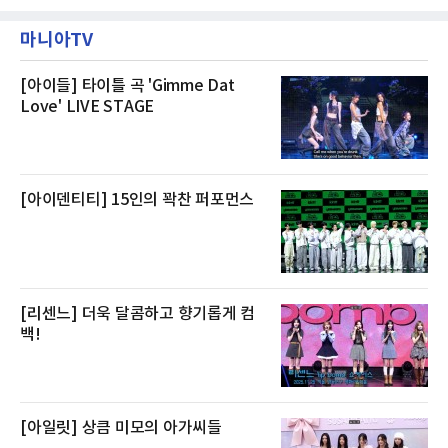
산물을 할인 판매한다고 8일 밝혔다.이번 행사
박과 함께 클럽 앰배서더 라운지 2인 이용, 웰니
에는 국내산 활전복과 문어, 낙지, 장어, 생물새
스 센터 사우나 2인 이용 혜택이 포함된다.특히
마니아TV
우 등이 포함됐다. 쿠팡은 올해 큰 크기의 전복
클럽 앰배서더 라운지
생산량이 늘어난 점을 반영해 주요 산지 상품을
로켓프레시 새벽배송으로 선보인다고 설명했다.
전복은 산지에서 채취한 뒤 전국으로 직송되는
[아이들] 타이틀 곡 'Gimme Dat
방식으로 운영된다. 신선도가 중요한 상품인 만
Love' LIVE STAGE
큼 이르면 다음 날 오전 배송이 가능하도록 물류
망을 활용하고 있다.쿠팡의 전복 매입량도 늘고
있다. 쿠팡에 따르면 전복 매입량은 2020년 30
톤 미만에서 2022년 140톤
[아이덴티티] 15인의 꽉찬 퍼포먼스
[리센느] 더욱 달콤하고 향기롭게 컴
백!
[아일릿] 상큼 미모의 아가씨들