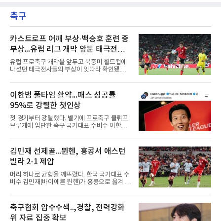
에서 열린 2026 MLB 뉴욕 양키스와의 원정 경
경기 8홀드, 평균자책점 1.86으로 반등해 시즌
기에 9번 타자 유격수로 선발 출전했다. 시즌 타
17홀드 공동 선두에 올랐다. SSG 타케다 쇼타도
축구
율은 0.068에서 0.067(75타수 5안타)로 떨어졌
전반기 1승 7패, 평균자책점
다.2회초 2사 1루에서는 양키스 좌완 선발 맥스
프리드의 6구째 몸쪽 싱킹 패스트볼을 쳐 유격
수 뜬공으로 아웃됐고, 5회초에는 루킹 삼진을
카스트로프 어깨 부상·백승호 훈련 중
당했다. 1-0으로 앞선 8회초 1사에서 대타 도미
부상...유럽 리그 개막 앞둔 태극전사
닉 스미스와 교체됐다.시즌 후 FA가 되는 김하성
악재
은 올해 1월 빙판길 낙상으로 오른손 중지 힘줄
유럽 프로축구 개막을 앞두고 북중미 월드컵에
이 파열돼 5월 중순 복귀했고, 동계 훈련 부족 여
나섰던 태극전사들의 부상이 잇따라 확인됐다.
파로 부진이 이어졌다. 지난달
독일 분데스리가 보루시아 묀헨글라트바흐는 8
일(한국시간) 옌스 카스트로프가 6일 아마추어
팀 로타흐-에게른과의 친선경기에서 어깨를 다
이한범 풀타임 활약...패스 성공률
쳐 당분간 출전이 어렵다고 밝혔다. 그는 후반 교
95%로 강렬한 첫인상
체 투입돼 두 골을 넣었으나 후반 22분 부상으로
물러났다.독일인 아버지와 한국인 어머니 사이
첫 경기부터 강렬했다. 벨기에 프로축구 클뤼프
에서 태어난 카스트로프는 측면 미드필더와 측
브루게에 입단한 축구 국가대표 수비수 이한범
면 수비가 가능한 자원으로, 월드컵 남아프리카
이 풀타임 데뷔전을 치르며 경기 최우수선수에
공화국과의 조별리그 3차전에 출전했다. 해외
뽑혔다.이한범은 8일(한국시간) 벨기에 브뤼헤
출생 혼혈 선수의 한국 남자 대표팀 월드컵 출전
의 얀 브레이덜 스타디온에서 열린 코르트레이
김민재 선제골...뮌헨, 홍콩서 애스턴
은 그가 처음이다. 묀헨글라트바흐는 23일 DFB
크와의 2026-2027 벨기에 주필러리그 1라운드
포칼 1라운드, 29일 라이프치히
빌라 2-1 제압
홈 경기에 선발로 나서 경기 종료까지 뛰었다.출
발 자체가 빨랐다. 2026 북중미 월드컵에서 한국
머리 하나로 균형을 깨뜨렸다. 한국 국가대표 수
의 조별리그 3경기를 모두 풀타임으로 소화하며
비수 김민재(바이에른 뮌헨)가 홍콩으로 옮겨 열
대표팀 중앙 수비의 주축으로 자리 잡은 그는 덴
린 프리시즌 경기에서 선제골을 터뜨리며 팀 승
마크 미트윌란을 거쳐 최근 벨기에 명문 클뤼프
리에 힘을 보탰다.김민재는 7일(현지시간) 홍콩
브루게로 옮겼는데, 입단 발표 나흘 만에 개막전
카이탁 스포츠파크에서 열린 애스턴 빌라(잉글
축구협회 압수수색..,경찰, 전력강화
선발로 곧장 투입돼 90분을 소화하며 팀의 3-0
랜드)와의 친선경기에서 전반 37분 0의 균형을
완승에 힘을 보탰다.기록도
위 자료 집중 확보
깨는 골을 넣었다. 톰 비쇼프가 왼쪽 측면에서 올