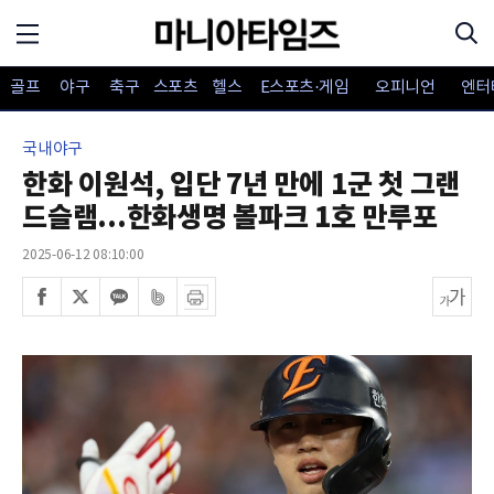
골프
야구
축구
스포츠
헬스
E스포츠·게임
오피니언
엔터
국내야구
한화 이원석, 입단 7년 만에 1군 첫 그랜
드슬램...한화생명 볼파크 1호 만루포
2025-06-12 08:10:00