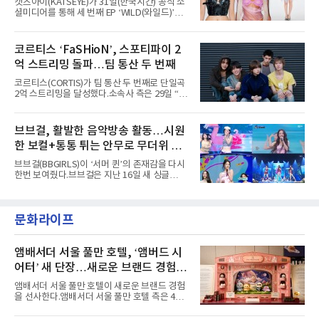
캣츠아이(KATSEYE)가 31일(한국시간) 공식 소
매력으로 음악팬들의 눈도장을 찍었다.이후
셜미디어를 통해 세 번째 EP ‘WILD(와일드)’의
AxMxP는 '카운트다운 판타지 2025-2026',
콘셉트 포토와 트랙리스트를 공개했다.‘Wild
'PEAKBOX 2025 vol.2 : 사랑·청춘·행복', '2025
heart(와일드 하트)’라는 제목이 붙은 콘셉트 포
Someday Christmas - 부산' 등 무대를 통해 안
토에는 멤버들의 본능적이고 야성적인 면모가
코르티스 ‘FaSHioN’, 스포티파이 2
정적인 실력을 입증했고, 올해 '2026 어썸뮤직
강렬하게 담겼다. 짙은 아이섀도와 푸른빛·금빛·
페스티벌', '뷰티풀 민트 라이프 2026', '2026
억 스트리밍 돌파…팀 통산 두 번째
붉은빛의 컬러 렌즈가 비현실적인 분위기를 자
아내고, 여러 원색이 불규칙하게 뒤섞인 멀티컬
코르티스(CORTIS)가 팀 통산 두 번째로 단일곡
러 헤어와 과감한 블루·블랙 립 메이크업이 낯설
2억 스트리밍을 달성했다.소속사 측은 29일 “코
고도 매혹적인 비주얼을 완성했다.스타일링 역
르티스의 데뷔 앨범 수록곡 ‘FaSHioN’이 글로
시 파격적이다. 스터드와 망사, 코르셋, 풍성한
벌 오디오·음원 스트리밍 플랫폼 스포티파이에
레이스 등 언뜻 어울리지 않을 듯한 소재와 실루
서 27일 자로 누적 재생 수 2억 회를 돌파했
브브걸, 활발한 음악방송 활동…시원
엣을 거침없이 결합했다. 멤버들은 각기 다른 개
다”고 밝혔다.곡이 발표된 지 약 10개월 만이다.
성을 살린 스타일링을 선
한 보컬+통통 튀는 안무로 무더위 사
팀의 첫 번째 2억 스트리밍 곡은 동일 음반에 수
록된 ‘GO!’다. 이 노래는 공개 약 9개월 만인 지
냥
브브걸(BBGIRLS)이 ‘서머 퀸’의 존재감을 다시
난달 26일 자에 2억 고지를 밟았다. 이는 최근 5
한번 보여줬다.브브걸은 지난 16일 새 싱글
년 내 데뷔한 보이그룹의 곡 중 최단기 2억 달성
'BODY WAVE'(바디 웨이브)를 발매하고 각종 음
이며 ‘FaSHioN’이 그 다음이다.코르티스는 평
악방송에 출연했다.브브걸은 컴백 이후 Mnet
소 관심이 많은 ‘패션’을 소재로 곡을 공동 창작
'엠카운트다운'을 시작으로 KBS2 '뮤직뱅크',
했다. “내 티, 5 bucks 바지는, 만원” 등 멤버들
문화라이프
MBC '쇼! 음악중심', SBS '인기가요' 등 주요 음
의 라이프 스타일
악방송 무대에 올라 화려한 퍼포먼스를 펼쳤다.
시원한 에너지와 안정적인 라이브, 통통 튀는 매
력을 앞세워 매 무대 색다른 볼거리를 선사했다.
앰배서더 서울 풀만 호텔, ‘앰버드 시
특히 화사한 파스텔 톤의 비치웨어부터 청량한
어터’ 새 단장…새로운 브랜드 경험 선
마린룩, 햇살 아래 반짝이는 물결을 연상시키는
사
스커트, 강렬한 붉은 계열의 스타일링까지 각기
앰배서더 서울 풀만 호텔이 새로운 브랜드 경험
다른 매력을 선보였다. 브브걸은 다채로운 여름
을 선사한다.앰배서더 서울 풀만 호텔 측은 4일
패션을 완벽하게 소화하며 보
“호텔 공식 마스코트 앰버드(Ambird)의 새로운
이야기를 담은 인형 극장 콘셉트의 공간 ‘앰버드