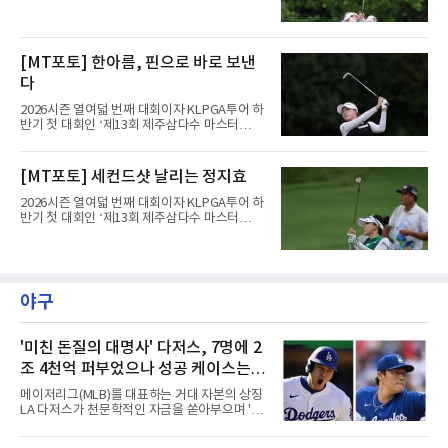
스’(총상금 10억 원, 우승상금 1억 8천만 원)가
제주도 서귀포시에 위치한 테디밸리 골프앤리조
트(파72/6,767야드)에서 열리고 있다.8일 현재
3라운드 경기가 펼쳐지고 있다.한진선이 1번 홀
[MT포토] 한아름, 핀으로 바로 보낸
에서 경기하고 있다.
다
2026시즌 열여덟 번째 대회이자 KLPGA투어 하
반기 첫 대회인 ‘제13회 제주삼다수 마스터
스’(총상금 10억 원, 우승상금 1억 8천만 원)가
제주도 서귀포시에 위치한 테디밸리 골프앤리조
트(파72/6,767야드)에서 열리고 있다.8일 현재
[MT포토] 세컨드샷 날리는 정지효
3라운드 경기가 펼쳐지고 있다.한아름이 1번 홀
에서 경기하고 있다.
2026시즌 열여덟 번째 대회이자 KLPGA투어 하
반기 첫 대회인 ‘제13회 제주삼다수 마스터
스’(총상금 10억 원, 우승상금 1억 8천만 원)가
제주도 서귀포시에 위치한 테디밸리 골프앤리조
트(파72/6,767야드)에서 열리고 있다.8일 현재
3라운드 경기가 펼쳐지고 있다.정지효가 1번 홀
에서 경기하고 있다.
야구
'미친 돈질의 대명사' 다저스, 7명에 2
조 4천억 퍼부었으나 성공 케이스는
오타니와 야마모토뿐
메이저리그(MLB)를 대표하는 거대 자본의 상징
LA 다저스가 천문학적인 자금을 쏟아부으며 '스
타 군단' 구축에 나섰으나, 그 성적표는 투자 규
모에 턱없이 못 미치는 초라한 수준에 머물고 있