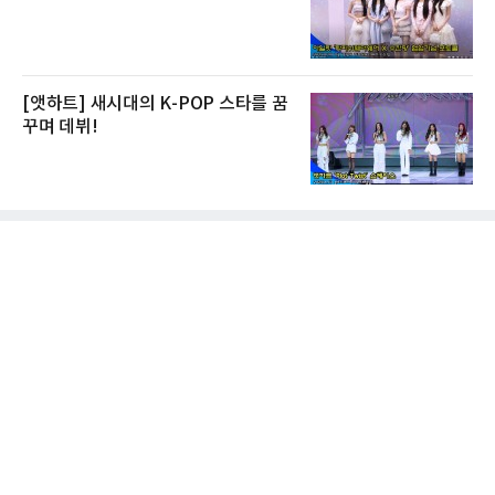
[앳하트] 새시대의 K-POP 스타를 꿈
꾸며 데뷔!