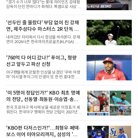
는 경기 수가 바람직
"경기 수가 너무 많다"는 롯데 자이언츠 김태형
감독이 던진 한마디가 화제다. 폭염으로 사상 초
유의 이틀 연속 전 경기 취소가 결정된 날, 김 감
독은 단순히 더위를 이야기하지 않았다. 우천,
폭염, 부상 등 변수가 늘어나는 현실에서 현재
'선두인 줄 몰랐다' 부담 없이 친 강채
팀당 144경기 체제가 과연 지속 가능한지 질문
연, 제주삼다수 마스터스 2R 단독 선
을 던졌다.물론 144경기가 세계적으로 특별히
많은 숫자는 아니다. 메이저리그는 팀당 162경
두
내려갔던 자리에서 다시 정상을 바라본다. 강채
기, 일본프로야구도 143~144경기를 치른다. 숫
연이 2026시즌 한국여자프로골프(KLPGA) 투어
자만 놓고 보면 KBO가 유난히 혹사 구조라고 말
하반기 첫 대회 제주삼다수 마스터스(총상금 10
하기 어렵다.하지만 중요한 것은 숫자가 아니라
억 원, 우승상금 1억8000만 원) 2라운드에서 단
환경이다. 한국의 여름은 달라지고 있다. 과거와
독 선두로 도약했다.강채연은 7일 제주도 서귀
'760억 다 어디 갔나?' 푸이그, 형량
비교하기 어려울 정도로 폭염이 길어지고 강해
포의 테디밸리 골프앤리조트(파72)에서 열린 2
지고 있다. 여기에 장마, 이
선고 앞두고 파산 신청
라운드에서 버디 5개와 보기 1개를 묶어 4언더
파 68타를 쳤다. 중간합계 9언더파 135타로 전
야구팬들에게 강렬한 인상을 남겼던 '쿠바 야생
날 공동 4위에서 선두로 올라섰다. 공동 2위 그
마' 야시엘 푸이그의 인생이 또 한 번 중대한 갈
룹(8언더파 136타)과는 한 타 차다.이 대회는 그
림길에 섰다. 메이저리그와 한국 프로야구에서
에게 특별하다. 2023년 정규투어에 데뷔한 강채
거액을 벌었던 푸이그가 연방 사건 선고를 앞두
연은 2024년 8월 이 대회에서 공동 2위로 주목
고 파산보호를 신청했다.푸이그는 최근 미국 플
'이 5명이 정답인가?' KBO 최초 명예
받았으나, 지난해 상금순위 75위에 그쳐 시드순
로리다 파산 법원에 챕터11 파산보호 신청을 냈
위전으로 밀렸고 본선에서도 78위에
의 전당, 선동열·최동원·이승엽·송진
다. 챕터11은 기업이나 개인이 채권자들과 협의
를 통해 재정 구조를 재편할 수 있도록 돕는 제도
우·김응용을 둘러싼 논쟁
한국 프로야구 역사에 남을 새로운 이정표가 세
다.미 매체들에 따르면 푸이그의 자산 규모는
워진다. 한국야구 명예의 전당 건립이 2027년으
1000만~5000만 달러(약 146억~730억 원), 부
로 다가오면서 이제 야구계의 관심은 하나의 질
채는 100만~1000만 달러(약 14억~146억 원) 수
문으로 향하고 있다. "누가 한국 야구 최초의 명
준으로 신고됐다. 다만 법원은 채권자 목록과 자
예의 전당 헌액자가 될 것인가?"현재 가장 많이
'KBO판 다저스인가?'…최형우·페덱·
산 내역 등 일부 필수 자료가 빠졌다며 서류 미비
거론되는 후보군은 선동열, 최동원, 이승엽, 송
를 지적했다.관심이 쏠리는 이
보스 이어 미야모리까지, 삼성의 '스펙
진우, 그리고 김응용 감독이다. 한국 야구의 시