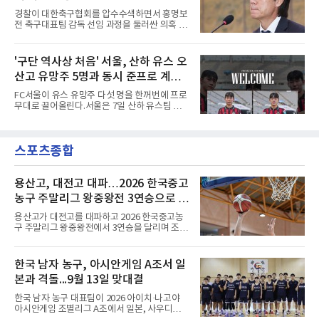
린 프리킥에 묘하게 머리를 갖다 대 방향을 바꾸
경찰이 대한축구협회를 압수수색하면서 홍명보
며 골 그물을 흔들었다.흐름은 좋았다. 제주전에
전 축구대표팀 감독 선임 과정을 둘러싼 의혹 규
서 주장 완장을 차고 30여 분을 소화했던 그는
명에 속도가 붙었다.월드컵 조별리그 탈락 이후
이날도 선발로 나서 요나탄 타와 중앙 수비진에
비판이 홍 전 감독에게 집중됐지만 경찰의 시선
서 호흡을 맞췄고, 후반 18분까지 뛰고 이토 히
은 다른 곳을 향한다. 성적 부진과 별개로 선임
'구단 역사상 처음' 서울, 산하 유스 오
로키로 교체됐다.분데스리가 최다 우승팀(35회)
과정에 부당함이 있었는지가 수사의 본류다.7일
뮌헨은 프리시즌 아시아
산고 유망주 5명과 동시 준프로 계
연합뉴스 취재를 종합하면 서울경찰청 광역수사
단 금융범죄수사대는 전날 축구협회 사무실 등
약...ACL2 겨냥
FC서울이 유스 유망주 다섯 명을 한꺼번에 프로
을 압수수색해 감독 선임 관련 자료를 다수 확보
무대로 끌어올린다.서울은 7일 산하 유스팀 서
했다. 특히 감독 후보를 검토해 이사회에 추천하
울 오산고 소속 선수 5명과 준프로 계약을 맺었
는 전력강화위원회가 생성한 자료를 집중적으로
다고 밝혔다. 한 번에 다섯 명과 계약한 것은 구
확보한 것으로 알려졌다.경찰은 협회가 홍 전 감
단 역사상 처음으로, 3학년 김강준·신지섭·이서
독을 1순위 후보로 정하고 검증한 과정, 이사회
스포츠종합
현·정현웅과 2학년 정하원이 대상이다.오산고의
의 최종 승인 경위를 살
성적이 배경이 됐다. 올 시즌 백운기 전국 고등학
교 축구대회와 코리아풋볼파크 U-18 챔피언스
컵, K리그 U-17 챔피언십을 잇달아 제패했다.시
용산고, 대전고 대파…2026 한국중고
기도 맞물렸다. 서울은 9월 시작하는 아시아축
농구 주말리그 왕중왕전 3연승으로 조
구연맹(AFC) 챔피언스리그2(ACL2)를 앞두고 선
1위 16강 진출
수단 깊이를 더하는 동시에 유스 출신에게 국제
용산고가 대전고를 대파하고 2026 한국중고농
무대 경험을 주려 했다.면면도 다양하다. 측면 공
구 주말리그 왕중왕전에서 3연승을 달리며 조 1
격수 정현웅은 돌파력이
위로 16강에 진출했다.용산고는 8일 전남 해남
우슬체육관에서 열린 대회 남고부 B조 예선 3차
전에서 대전고를 상대로 주전 선수들의 고른 활
한국 남자 농구, 아시안게임 A조서 일
약을 앞세워 108-33으로 대승을 거뒀다.용산고
본과 격돌...9월 13일 맞대결
는 배대범이 22점, 김민기가 19점, 이승민이 13
점을 올리며 공격을 이끌었다. 경기 초반부터 주
한국 남자 농구 대표팀이 2026 아이치·나고야
도권을 잡은 용산고는 일찌감치 승기를 굳히며
아시안게임 조별리그 A조에서 일본, 사우디아라
대전고에 큰 점수 차 승리를 거뒀다.이로써 용산