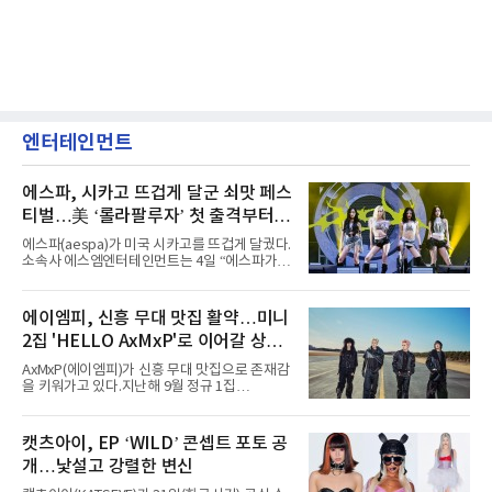
엔터테인먼트
에스파, 시카고 뜨겁게 달군 쇠맛 페스
티벌…美 ‘롤라팔루자’ 첫 출격부터
증명한 존재감
에스파(aespa)가 미국 시카고를 뜨겁게 달궜다.
소속사 에스엠엔터테인먼트는 4일 “에스파가
지난 2일(현지 시간) 미국 시카고 그랜트 파크에
서 열린 ‘롤라팔루자 시카고’(Lollapalooza
Chicago)의 알리안츠 스테이지에 올랐다”며
에이엠피, 신흥 무대 맛집 활약…미니
“총 14곡으로 구성된 세트리스트를 선사, 데뷔 7
2집 'HELLO AxMxP'로 이어갈 상승
년 차다운 노련한 무대 매너와 파워풀한 에너지
로 현장의 분위기를 압도했다”고 밝혔다.1991
세
AxMxP(에이엠피)가 신흥 무대 맛집으로 존재감
년 시작된 ‘롤라팔루자’는 8개 스테이지, 170여
을 키워가고 있다.지난해 9월 정규 1집
팀의 아티스트와 40만 명 이상의 관객이 운집하
'AxMxP'를 발매하며 가요계에 정식 출격한
는 북미 최대 규모의 페스티벌이다.올해 ‘롤라팔
AxMxP는 데뷔 전부터 버스킹과 각종 페스티벌,
루자 시카고’에는 에스파 외에도 제니, 아이들,
공연 무대에 오르며 실전 경험을 쌓아왔다.이들
캣츠아이, EP ‘WILD’ 콘셉트 포토 공
코르티스 등 K팝 스타들이 출연진 명단에 이름
은 소속사 패밀리 콘서트를 비롯해 '뷰티풀 민트
을 올렸다.이날 에스파는
개…낯설고 강렬한 변신
라이프 2025', '2025 부산국제록페스티벌' 등 대
형 무대에 잇달아 출연해 당찬 에너지와 풋풋한