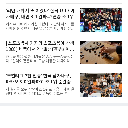
비아, 인도네시아와 경쟁한다.대회 조직위원회
고는 예선 3경기를 모두 승리하며 B조 1위로 16
가 8일 발표한 일정에 따르면 한국은 9월 10일
강에 진출했다. 용산고는 16강에서 배재고와 맞
사우디, 11일 인도네시아, 13일 일본과 차례로
'리턴 매치서 또 이겼다' 한국 U-17 여
붙는다.C조에서는 양정고가 충주고를 82-35로
맞붙는다. FIBA 랭킹은 일본 22위, 한국 57위, 사
크게 꺾고 16강 진출을 확정했다
자배구, 대만 3-1 완파...2연승 조 1위
우디 65위, 인도네시아 94위로, 랭킹과 홈 이점
을 모두 갖춘 일본이 최대 변수다.니콜라이스 마
세계 무대에서도 거침이 없다. 지난해 아시아를
줄스(라트비아) 감독이 이끄는 대표팀은 지난달
제패한 한국 여자 배구 유망주들이 유쾌한 질주
6일 FIBA 월드컵 예선 1라운드 6차전에서 일본
를 이어가고 있다.중·고교 선수들로 구성된 17세
을 2점 차로 꺾었다. 오는 15·16일 도쿄에서 일
이하(U-17) 여자배구대표팀은 8일(한국시간) 칠
본과 평가전도 예정돼 실전 점검이 가능하다.
레 로스안데스에서 열린 2026 국제배구연맹
[스포츠박사 기자의 스포츠용어 산책
NBA에 도전 중인 이현중을 앞세운 대표팀의 목
(FIVB) U-17 여자 세계선수권대회 조별리그 D조
표는 우승이다.조별리그는 12
1868] 바둑에서 왜 ‘호선(互先)’이라
2차전에서 대만을 세트 점수 3-1(25-19 18-25
25-13 25-15)로 꺾었다. 전날 푸에르토리코를
말할까
바둑을 처음 접한 사람들은 종종 궁금증을 갖는
3-1로 물리쳤던 한국은 2연승으로 조 1위에 올
다. "실력이 같은데 왜 그냥 대등한 대국이라고
라 16강 진출에 청신호를 켰다.이날 승리는 남다
하지 않고 '호선'이라고 할까." (본 코너 1807회
른 의미가 있었다. 한국은 지난해 2025 U-16 아
‘바둑에서 왜 ‘대국(對局)’이라 말할까‘ 참조)'호
시아선수권 결승에서 대만을 풀세트 접전 끝에
선(互先)'은 한자로 '서로 호(互)', '먼저 선(先)'을
'조별리그 3전 전승' 한국 남자배구,
3-2로 꺾고 정상에 올랐는데, 세계선수권에서
쓴다. 직역하면 '서로 먼저 둔다'는 뜻이다. 여기
이뤄진 '리턴 매치'에서도 승리하
마카오 3-0 완파하고 조 1위 준결승
서 '서로 먼저 둔다'는 표현은 한 판에서 두 사람
이 동시에 선수를 잡는다는 의미가 아니다. 중국
진출
세 경기를 모두 잡으며 조 1위로 다음 단계에 올
과 일본의 고대 바둑에서 실력이 같은 사람끼리
랐다. 이사나예 라미레스 감독이 이끄는 한국 남
는 여러 판을 둘 때 흑(선수)을 번갈아 맡았다는
자배구 대표팀(세계랭킹 26위)이 2026 동아시
관행에서 나온 말이다. 한 판은 A가 흑을, 다음
아남자선수권대회 조별리그를 3연승으로 마무
판은 B가 흑을 맡는 식으로 서로 선수를 주고받
리했다.대표팀은 7일 몽골 울란바타르 AVA 아레
는다는 의미였던 것이다.인터넷 조선왕조실록에
나에서 열린 대회 B조 조별리그 3차전에서 마카
서 호
오(119위)를 세트 점수 3-0(25-18 25-16 25-15)
으로 제압했다. 일본과 대만에 이어 마카오까지
꺾은 한국은 조별리그 전승으로 준결승 티켓을