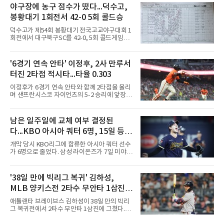
다. 막대한 페이롤을 무기로 리그 전체의 판도를
야구장에 농구 점수가 떴다...덕수고,
뒤흔들겠다는 전략이었지만, 실상은 뼈아픈 부
봉황대기 1회전서 42-0 5회 콜드승
작용만 떠안은 모양새다.다저스가 최근 몇 년간
영입한 주요 슈퍼스타 7명의 계약 총액은 무려
덕수고가 제54회 봉황대기 전국고교야구대회 1
17억 2,300만 달러에 달한다. 현재 환율을 기준
회전에서 대구북구SC를 42-0, 5회 콜드게임으
으로 환산하면 약 2조 4200억원이라는 경악스
로 꺾었다.8일 서울 광진구 구의구장에서 열린
러운 금액이다. 오직 자본의 힘만으로 메이저리
경기에서 덕수고는 1회 5점, 2회 3점, 3회 10점
그를 정복하겠다는 프런트의 의지가 얼마나 거
으로 18-0을 만든 뒤 4회 21점, 5회 3점을 보탰
'6경기 연속 안타' 이정후, 2사 만루서
대했는지를 보여주는 대목이다.그러나 이 엄청
다. 팀 안타 34개, 볼넷 12개를 기록했다.7번 타
난 투자의 승수 효과는 기대에
터진 2타점 적시타...타율 0.303
자 유격수 홍주용은 4회 홈런 2개를 포함해 6타
수 6안타 3타점 4득점을 올렸고, 조원빈은 6타
이정후가 6경기 연속 안타와 함께 2타점을 올리
수 6안타 5타점, 박종혁은 5타수 5안타 3타점을
며 샌프란시스코 자이언츠의 5-2 승리에 앞장섰
남겼다. 선발 최희성은 5이닝 2피안타 무사사구
다.이정후는 8일(한국시간) 미국 샌프란시스코
무실점에 삼진 12개를 곁들였다. 대구북구SC 세
오라클파크에서 열린 2026 MLB 디트로이트 타
번째 투수 이현준은 1이닝 동안 홈런 3개 포함
이거스전에 2번 타자 우익수로 선발 출전해 3타
남은 일주일에 교체 여부 결정된
20안타 21실점했다.덕수고는 지난 4월 신세계
수 1안타 1볼넷 2타점 1득점을 기록했다. 시즌
이마트배와 지난달 대통령배를
다...KBO 아시아 쿼터 6명, 15일 등록
타율은 0.303(402타수 122안타). 1회말 1사에서
상대 선발 카이더 몬테로에게 볼넷을 골라 나간
시한이 분수령
개막 당시 KBO리그에 합류한 아시아 쿼터 선수
뒤 라파엘 데버스의 중월 홈런 때 득점했고, 2-2
가 6명으로 줄었다. 삼성 라이온즈가 7일 미야지
이던 2회말 2사 만루에서는 몬테로의 3구째 낮
유라를 웨이버 공시하고 미야모리 사토시를 영
은 직구를 공략해 2타점 중전 적시타를 뽑았다.
입한 결과다.한화 왕옌청과 키움 가나쿠보 유토
샌디에이고 파드리스 송성문은 펫코 파크에서
는 입지가 확고하다. 왕옌청은 21경기 10승 4패,
'38일 만에 빅리그 복귀' 김하성,
열린 휴스턴 애스트로스전에 9번 타자 2루수로
평균자책점 3.34로 다승 공동 선두이자 3경기 연
나서 2타수 1안타를 기록, 타율
MLB 양키스전 2타수 무안타 1삼진...
속 퀄리티스타트를 기록 중이다. 가나쿠보는 5
승 4패 13세이브 10홀드, 평균자책점 2.95로 외
시즌 타율 0.067
애틀랜타 브레이브스 김하성이 38일 만의 빅리
국인 최초 10홀드·10세이브를 동시에 달성했
그 복귀전에서 2타수 무안타 1삼진에 그쳤다.김
다.kt 스기모토 고키는 전반기 42경기 평균자책
하성은 8일(한국시간) 미국 뉴욕 양키스타디움
점 5.44에서 슬라이더 비중을 늘린 뒤 후반기 9