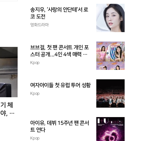
송지우, ‘사랑의 안단테’서 로
코 도전
영화드라마
브브걸, 첫 팬 콘서트 개인 포
스터 공개...4인 4색 매력 발
산
Kpop
여자아이들 첫 유럽 투어 성황
Kpop
경기 체
야, 환
아이유, 데뷔 15주년 팬 콘서
트 연다
Kpop