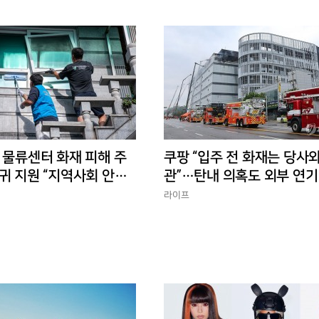
 물류센터 화재 피해 주
쿠팡 “입주 전 화재는 당사와
귀 지원 “지역사회 안정
관”…탄내 의혹도 외부 연기
반박
라이프