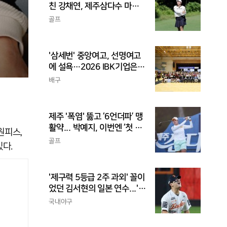
친 강채연, 제주삼다수 마스
터스 2R 단독 선두
골프
'삼세번' 중앙여고, 선명여고
에 설욕…2026 IBK기업은행
배 전국중고배구대회 우승
배구
제주 '폭염' 뚫고 ‘6언더파’ 맹
활약... 박예지, 이번엔 ‘첫 우
원피스,
승’ 가나
골프
있다.
'제구력 5등급 2주 과외' 꼴이
었던 김서현의 일본 연수...'종
합검진표'에 불과
국내야구