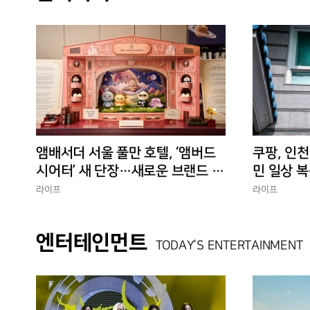
앰배서더 서울 풀만 호텔, ‘앰버드
쿠팡, 인천
시어터’ 새 단장…새로운 브랜드 경
민 일상 복
험 선사
에 총력”
라이프
라이프
엔터테인먼트
TODAY’S ENTERTAINMENT