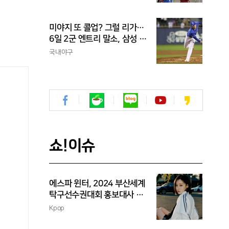
신고
미야지 또 콜업? 그럴 리가…
6일 2군 엔트리 말소, 삼성 새
아시아쿼터 찾았나
국내야구
쇼!이슈
에스파 윈터, 2024 부산세계
탁구선수권대회 홍보대사 위
촉
Kpop