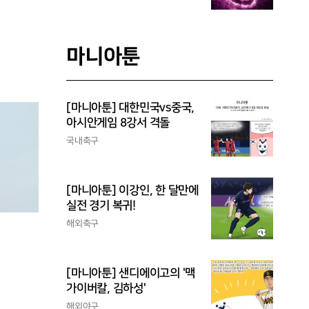
마니아툰
[마니아툰] 대한민국vs중국,
아시안게임 8강서 격돌
국내축구
[마니아툰] 이강인, 한 달만에
실전 경기 복귀!
해외축구
[마니아툰] 샌디에이고의 '맥
가이버칼, 김하성'
해외야구