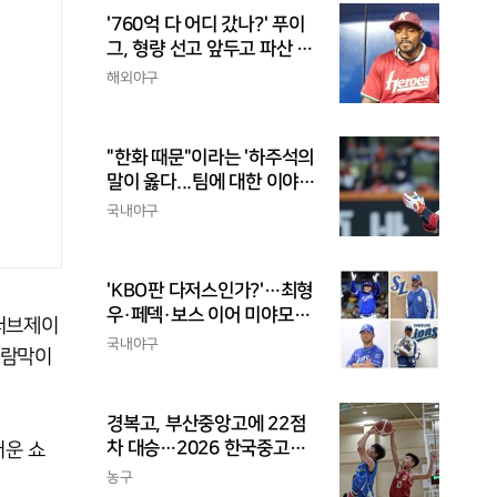
'760억 다 어디 갔나?' 푸이
그, 형량 선고 앞두고 파산 신
청
해외야구
"한화 때문"이라는 '하주석의
말이 옳다...팀에 대한 이야
기, 끝까지 안 하는 게 도리
국내야구
'KBO판 다저스인가?'…최형
우·페덱·보스 이어 미야모리
러브제이
까지, 삼성의 '스펙 만렙' 승부
국내야구
바람막이
수
경복고, 부산중앙고에 22점
차 대승…2026 한국중고농
거운 쇼
구 주말리그 왕중왕전 첫 승
농구