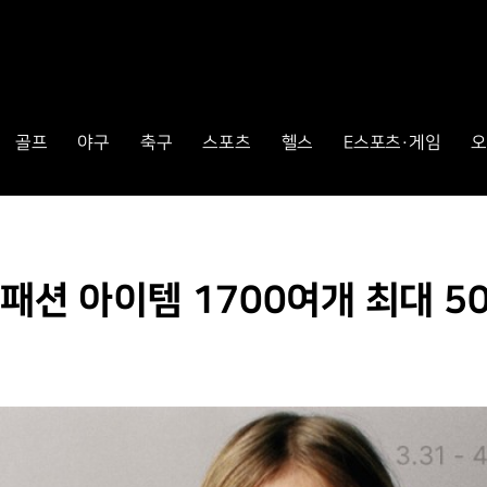
골프
야구
축구
스포츠
헬스
E스포츠·게임
오
패션 아이템 1700여개 최대 5