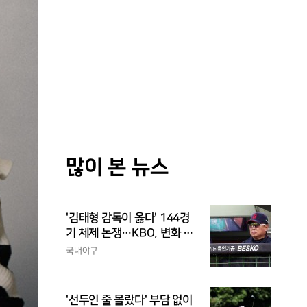
많이 본 뉴스
'김태형 감독이 옳다' 144경
기 체제 논쟁…KBO, 변화 고
민해야, 환경에 맞는 경기 수
국내야구
가 바람직
'선두인 줄 몰랐다' 부담 없이