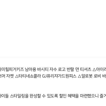
미힐피거키즈 남아용 바시티 자수 로고 반팔 면 티셔츠 △아이
보머 자켓 △타티네쇼콜라 GJ퓨리쟈가드원피스 △알로봇 로비 
아이들 스타일링을 완성할 수 있도록 할인 혜택을 마련했으니 즐