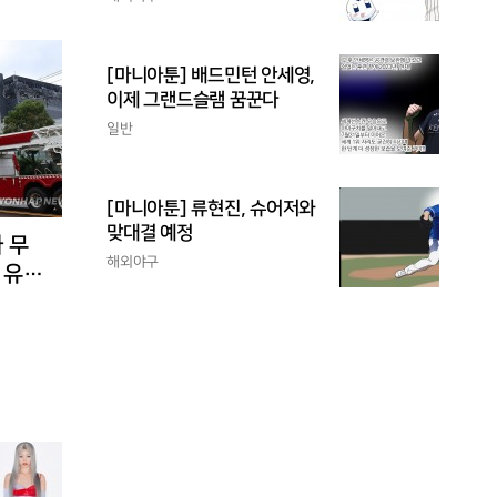
[마니아툰] 배드민턴 안세영,
이제 그랜드슬램 꿈꾼다
일반
[마니아툰] 류현진, 슈어저와
맞대결 예정
 무
해외야구
 유입