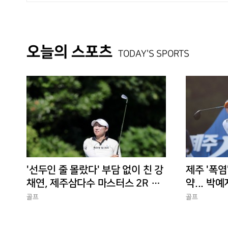
오늘의 스포츠
TODAY'S SPORTS
'선두인 줄 몰랐다' 부담 없이 친 강
제주 '폭염
채연, 제주삼다수 마스터스 2R 단
약... 박예
독 선두
골프
골프