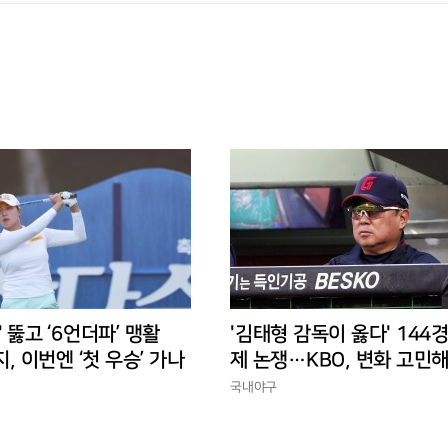
' 뚫고 ‘6언더파’ 맹활
'김태형 감독이 옳다' 144
지, 이번엔 ‘첫 우승’ 가나
제 논쟁…KBO, 변화 고민해
경에 맞는 경기 수가 바람직
국내야구