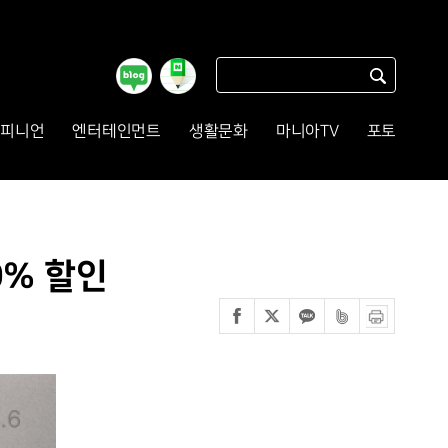
피니언
엔터테인먼트
생활문화
마니아TV
포토
0% 할인