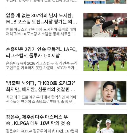
워진다. 한국야구 명예의 전당 건립이 2027년으
로 다가오면서 이제 야구계의 관심은 하나의 질
문으로 향하고 있다. "누가 한국 야구 최초의 명
예의 전당 헌액자가 될 것인가?"현재 가장 많이
잃을 게 없는 307억의 남자 노시환,
거론되는 후보군은 선동열, 최동원, 이승엽, 송
MLB 포스팅 도전...시장 평가는 의외
진우, 그리고 김응용 감독이다. 한국 야구의 시
대별 상징성과 업적을 고려하면 충분히 설득력
일 수 있어
한화 이글스의 간판타자 노시환이 올겨울 메이
있는 이름들이다.선동열은 한국 야구가 배출한
저리그(MLB) 포스팅 시스템을 통해 새로운 도전
최고의 투수로 평가받는다. 해태 시절 통산 146
에 나선다.노시환은 11년 총액 307억 원이라는
승과 평균자책점 1.20이라는 압도적인 기록을
KBO리그 사상 초유의 비FA 다년 계약을 체결하
남겼고, 1980년대 후반 리그를 지배했다. 일본
면서 동시에 해외 진출 가능성을 열어두는 조항
손흥민은 2경기 연속 무득점...LAFC,
프로야구에서도 성공하며 한국 선수의 해외 진
을 포함했다. 국내에서 이미 최고 수준의 대우와
출 가능성을 보여준 상징적인 존
리그스컵서 톨루카 1-0 제압
확실한 입지를 확보한 만큼, 이번 메이저리그 도
전은 생존을 건 승부수가 아니다.오히려 잃을 것
손흥민(34)이 2026 리그스컵 두 경기 연속 공격
이 없는 도전에 가깝다. 노시환은 이미 KBO리그
포인트를 기록하지 못한 가운데 LAFC가 추가시
에서 연평균 약 28억 원에 달하는 대형 계약과
간 결승골로 승리했다.손흥민은 9일 낮(한국시
한화의 프랜차이즈 스타라는 지위를 얻었다. 만
간) 미국 로스앤젤레스 BMO 스타디움에서 열린
약 MLB 구단들의 평가가 기대에 미치지 못하더
멕시코 리가 MX 톨루카와의 조별리그 2차전에
'방출된 해외파, 다 KBO로 오라고?'
라도 돌아올 곳이 확실하다.그렇다고 포스팅 도
최전방 공격수로 선발 출전했으나 슈팅 없이 후
전의 의미가 작아지는 것은 아
최지만, 배지환, 심준석의 엇갈린 거
반 23분 주드 테리와 교체됐다. 북중미 월드컵
이후 MLS 4경기 연속 골을 넣었던 그는 지난 6
취와 현실
최근 미국 프로야구 무대에서 활약하던 해외파
일 치바스 과달라하라전에 이어 침묵했다.전반
선수들이 연이어 소속팀으로부터 방출 통보를
1분 다비드 마르티네스가 얻은 페널티킥은 비디
받으면서 국내 야구계의 시선이 집중되고 있다.
오 판독으로 취소됐고, 전반 34분 드니 부앙가의
메이저리그와 마이너리그를 오가며 도전을 이어
슈팅은 골키퍼에게 막혔다. 승부는 후반 46분 제
가던 이들의 잇단 이탈은 자연스럽게 '이들이 과
장은수, 제주삼다수 마스터스 우
이컵 샤펠버그의 크로스가 걷혀 나오자 에디 세
연 KBO리그로 유턴할 것인가'라는 뜨거운 화두
구라가 페널티아크 왼쪽에서 오
승...KLPGA 데뷔 10년 만의 첫 승
로 이어졌다. 일각에서는 당연하다는 듯 국내 복
귀를 점치고 있지만, 막상 뚜껑을 열어보면 세
장은수가 KLPGA 정규투어 데뷔 10년, 187번째