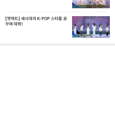
[앳하트] 새시대의 K-POP 스타를 꿈
꾸며 데뷔!