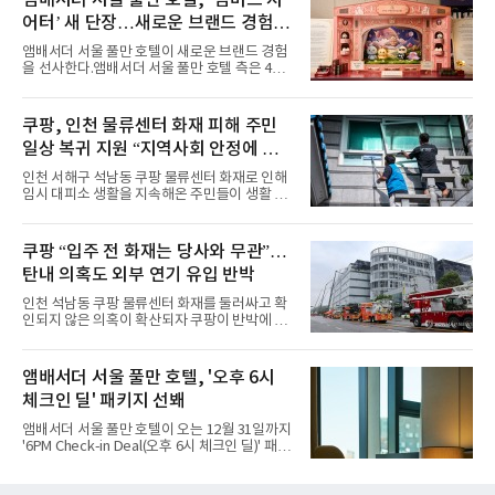
유를 경험할 수 있도록 기획했다”고 밝혔다.먼저
어터’ 새 단장…새로운 브랜드 경험 선
월요일과 화요일에는 한 주의 문을 여는 여유로
운 식사를 테마로 다양한 혜택이 마련된다. 런치
사
앰배서더 서울 풀만 호텔이 새로운 브랜드 경험
이용 시 성인 5인 이상 사전 예약 고객에게 성인
을 선사한다.앰배서더 서울 풀만 호텔 측은 4일
1인 무료 혜택을 제공하며, 디너 이용 시에는 성
“호텔 공식 마스코트 앰버드(Ambird)의 새로운
인 2인 이상 사전 예약 고객에게 소인 1인 무료
이야기를 담은 인형 극장 콘셉트의 공간 ‘앰버드
혜택을 제공한다.수요일 런치에는 사전 예약한
시어터(Ambird Theater)’를 새롭게 선보인
쿠팡, 인천 물류센터 화재 피해 주민
유료 회원 고객을 대상으로 5% 추가 할인 또는
다”고 밝혔다.앰배서더 서울 풀만 호텔은 로비
바우처 1매 추가
일상 복귀 지원 “지역사회 안정에 총
한편에 마련된 앰버드 존을 통해 앰버드의 세계
관을 소개해왔다. 앰버드 존은 앰버드가 우주여
력”
인천 서해구 석남동 쿠팡 물류센터 화재로 인해
행 중 수집한 다양한 굿즈를 전시한 '앰버드 플래
임시 대피소 생활을 지속해온 주민들이 생활 터
닛(Ambird Planet)과 계절별 플라워 연출로 사
전으로 돌아갈 수 있는 계기가 마련됐다. 쿠팡풀
랑받아온 ‘앰버드 가든(Ambird Garden)’으로
필먼트서비스(CFS)가 지난 28일부터 화재 피해
구성되어 있다.새 단장한 앰버드 시어터는 오페
주민을 대상으로 전문 출장 청소서비스 지원에
쿠팡 “입주 전 화재는 당사와 무관”…
라 극장을 모티브로 한 데코레이션으로 구성됐
나섬으로써 본격적인 지역사회 복구 작업이 시
다. 무대 공간 및 티켓 박스
탄내 의혹도 외부 연기 유입 반박
작된 것이다.대피소 주민 중심 청소 접수, 첫날
부터 2가구 지원 완료CFS는 신현초등학교, 신
인천 석남동 쿠팡 물류센터 화재를 둘러싸고 확
현북초등학교, 신현여자중학교 등 인천 서해구
인되지 않은 의혹이 확산되자 쿠팡이 반박에 나
관내 임시 대피소 3곳에서 체류해온 화재 피해
섰다. 화재 전 센터 내부에서 탄내가 났다는 주장
주민들을 대상으로 출장 청소업체 요청 접수를
에 대해서는 외부 화재 연기 유입이라고 설명했
시작했다. 현장에서 극심한 피해를 입은 지역 주
고, 2023년 같은 물류센터에서 발생한 화재에
앰배서더 서울 풀만 호텔, '오후 6시
민들의 호응 속에 CFS는 즉시 행동에 나섰다. 지
대해서도 쿠팡 입주 전 공사 과정에서 벌어진 일
난 28일 오후 전문 청소업체와
체크인 딜' 패키지 선봬
이라며 선을 그었다.쿠팡은 21일 인천 물류센터
내부에서 불이 타는 냄새가 났다는 의혹과 관련
앰배서더 서울 풀만 호텔이 오는 12월 31일까지
해 “사실무근”이라는 입장을 밝혔다.회사 측은
'6PM Check-in Deal(오후 6시 체크인 딜)' 패키
“인근에서 지난 15일 다른 회사에서 발생한 대
지를 선보인다.이번 패키지는 오후 6시 체크인
형 화재 연기가 인입돼 즉시 방재팀이 조사한 결
으로 여유로운 저녁 시간부터 호텔 스테이를 시
과 일산화탄소가 미검출됐고, 내부 문제가 아닌