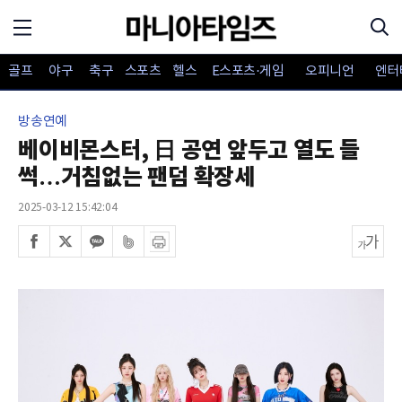
골프
야구
축구
스포츠
헬스
E스포츠·게임
오피니언
엔터
방송연예
베이비몬스터, 日 공연 앞두고 열도 들
썩…거침없는 팬덤 확장세
2025-03-12 15:42:04