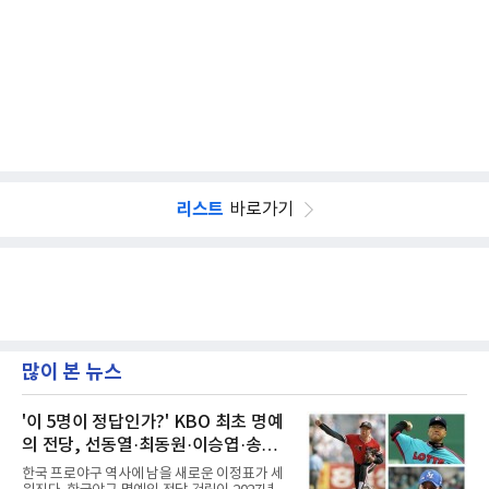
리스트
바로가기
많이 본 뉴스
'이 5명이 정답인가?' KBO 최초 명예
의 전당, 선동열·최동원·이승엽·송진
우·김응용을 둘러싼 논쟁
한국 프로야구 역사에 남을 새로운 이정표가 세