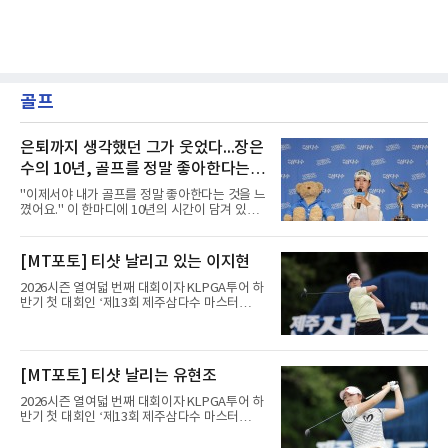
골프
은퇴까지 생각했던 그가 웃었다...장은
수의 10년, 골프를 정말 좋아한다는
걸 느꼈다
"이제서야 내가 골프를 정말 좋아한다는 것을 느
꼈어요." 이 한마디에 10년의 시간이 담겨 있었
다. 2017년 한국여자프로골프(KLPGA) 투어 신
인왕 장은수가 9일 끝난 제주삼다수 마스터스에
서 정상에 올랐다.출발은 화려했다. 상비군과 국
[MT포토] 티샷 날리고 있는 이지현
가대표를 거쳐 투어에 입성한 장은수는 데뷔 첫
해 우승은 없었지만 생애 한 번뿐인 신인상을 받
2026시즌 열여덟 번째 대회이자 KLPGA투어 하
았다.그러나 이후가 길고 험했다. 한동안 우승을
반기 첫 대회인 ‘제13회 제주삼다수 마스터
하지 못한 그는 2020시즌이 끝난 뒤 정규투어 출
스’(총상금 10억 원, 우승상금 1억 8천만 원)가
전권을 잃었다. 장은수는 신인상을 탄 뒤 욕심을
제주도 서귀포시에 위치한 테디밸리 골프앤리조
많이 냈다며, 드림투어로 내려가니 정말 허탈했
트(파72/6,767야드)에서 열리고 있다.9일 현재
다고 돌아봤다. 2022년 복귀했지만 이듬해 또 출
최종라운드 경기가 펼쳐지고 있다.이지현이 1번
[MT포토] 티샷 날리는 유현조
전권을 잃는 등 두 투어를 오가는 일이 반복됐다.
홀에서 경기하고 있다.
바닥도 있었다. 정규
2026시즌 열여덟 번째 대회이자 KLPGA투어 하
반기 첫 대회인 ‘제13회 제주삼다수 마스터
스’(총상금 10억 원, 우승상금 1억 8천만 원)가
제주도 서귀포시에 위치한 테디밸리 골프앤리조