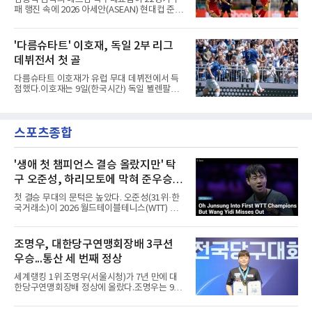
전권을 얻었다.감바 오사카는 2025-2026시즌
패 행진 속에 2026 아세안(ASEAN) 현대컵 준결
ACL2 결승에서 크리스티아누 호날두의 소속팀
승에 올랐다.베트남은 7일(한국시간) 하노이 미
알나스르를 2-0으로 꺾은 우승팀이다. 지난 7일
딘 국립경기장에서 열린 캄보디아와의 조별리그
J리그 개막전에서 우라와 레즈를 4-3으로 이겨
A조 4차전에서 응우옌 딘 박의 2골과 상대 자책
'다름슈타트' 이호재, 독일 2부 리그
기세도 좋다.최근 리그 2연패로 상승세가 끊긴
골을 묶어 3-1로 이겼다. 3승 1무 승점 10으로
강원은 이번 승리로 반등을 노린다. 김대
데뷔전서 첫 골
싱가포르(승점 8)를 제치고 조 1위를 차지했고,
A매치 연속 무패는 22경기(19승 3무)로 늘렸다.
다름슈타트 이호재가 유럽 무대 데뷔전에서 득
종전 자국 기록은 18경기였다.2년마다 열리는
점했다.이호재는 9일(한국시간) 독일 뵐렌팔토
현대컵은 '동남아의 월드컵'으로 불리며, 스즈키
어 경기장에서 열린 홀슈타인 킬과의 2026-
컵·미쓰비시컵을 거쳐 30주년을 맞아 타이틀 스
2027시즌 2.분데스리가(2부) 개막전에서 0-2로
폰서가 바뀌었다. 2024년 우승팀 베트남은 2연
뒤진 후반 추격골을 넣었다. 후반 15분 핀 라켄
패와 통산 4번째 우승을 노린다.준결승 상대 말
스포츠종합
마허와 교체 투입된 그는 후반 31분 페널티지역
레이시아는 8일 필리핀을 1-0
오른쪽에서 카이 클레피시의 패스를 받아 오른
발 슈팅으로 마무리했다.다름슈타트는 후반 41
분 알렉산다르 부코티치의 동점골로 승점 1을
'생애 첫 챔피언스 결승 올랐지만' 탁
챙겼다. 홀슈타인 킬은 전반 8분 기예르모 발지,
구 오준성, 하리모토에 막혀 준우승...
전반 42분 필 하레스의 골로 앞섰으나 2-2 무승
한국 최고 성적
부에 그쳤다.2000년생 이호재는 191㎝ 신장을
첫 결승 무대의 문턱은 높았다. 오준성(31위·한
활용한 제공권과 문전 슈팅이 강점인 정통 스트
국거래소)이 2026 월드테이블테니스(WTT) 챔
라이커로, K리그1 포항 스틸러스에서
피언스 요코하마에서 준우승했다.오준성은 9일
일본 요코하마에서 열린 대회 마지막 날 남자 단
식 결승에서 일본의 에이스 하리모토 도모카즈
조명우, 대한당구연맹회장배 3쿠션
(5위)에게 게임 점수 1-4(11-7 7-11 4-11 8-11
우승...통산 세 번째 정상
7-11)로 졌다.결승에 오르기까지의 여정은 인상
적이었다. 그는 8강에서 세계 11위 당치우(독일)
세계랭킹 1위 조명우(서울시청)가 7년 만에 대
를 4-3, 준결승에서 24위 시노즈카 히로토(일본)
한당구연맹회장배 정상에 올랐다.조명우는 9일
를 4-1로 꺾고 생애 처음으로 챔피언스 결승에
강원 양구군 양구종합스포츠타운에서 열린
올랐다. 챔피언스는 WTT 시리즈 중 그랜드 스매
'SOOP과 함께하는 2026 대한당구연맹회장배