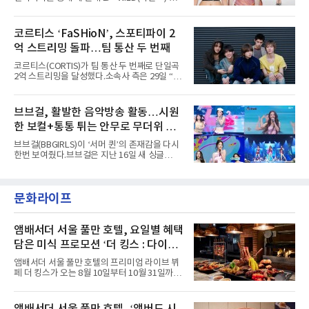
AxMxP는 '카운트다운 판타지 2025-2026',
콘셉트 포토와 트랙리스트를 공개했다.‘Wild
'PEAKBOX 2025 vol.2 : 사랑·청춘·행복', '2025
heart(와일드 하트)’라는 제목이 붙은 콘셉트 포
Someday Christmas - 부산' 등 무대를 통해 안
토에는 멤버들의 본능적이고 야성적인 면모가
코르티스 ‘FaSHioN’, 스포티파이 2
정적인 실력을 입증했고, 올해 '2026 어썸뮤직
강렬하게 담겼다. 짙은 아이섀도와 푸른빛·금빛·
페스티벌', '뷰티풀 민트 라이프 2026', '2026
억 스트리밍 돌파…팀 통산 두 번째
붉은빛의 컬러 렌즈가 비현실적인 분위기를 자
아내고, 여러 원색이 불규칙하게 뒤섞인 멀티컬
코르티스(CORTIS)가 팀 통산 두 번째로 단일곡
러 헤어와 과감한 블루·블랙 립 메이크업이 낯설
2억 스트리밍을 달성했다.소속사 측은 29일 “코
고도 매혹적인 비주얼을 완성했다.스타일링 역
르티스의 데뷔 앨범 수록곡 ‘FaSHioN’이 글로
시 파격적이다. 스터드와 망사, 코르셋, 풍성한
벌 오디오·음원 스트리밍 플랫폼 스포티파이에
레이스 등 언뜻 어울리지 않을 듯한 소재와 실루
서 27일 자로 누적 재생 수 2억 회를 돌파했
브브걸, 활발한 음악방송 활동…시원
엣을 거침없이 결합했다. 멤버들은 각기 다른 개
다”고 밝혔다.곡이 발표된 지 약 10개월 만이다.
성을 살린 스타일링을 선
한 보컬+통통 튀는 안무로 무더위 사
팀의 첫 번째 2억 스트리밍 곡은 동일 음반에 수
록된 ‘GO!’다. 이 노래는 공개 약 9개월 만인 지
냥
브브걸(BBGIRLS)이 ‘서머 퀸’의 존재감을 다시
난달 26일 자에 2억 고지를 밟았다. 이는 최근 5
한번 보여줬다.브브걸은 지난 16일 새 싱글
년 내 데뷔한 보이그룹의 곡 중 최단기 2억 달성
'BODY WAVE'(바디 웨이브)를 발매하고 각종 음
이며 ‘FaSHioN’이 그 다음이다.코르티스는 평
악방송에 출연했다.브브걸은 컴백 이후 Mnet
소 관심이 많은 ‘패션’을 소재로 곡을 공동 창작
'엠카운트다운'을 시작으로 KBS2 '뮤직뱅크',
했다. “내 티, 5 bucks 바지는, 만원” 등 멤버들
문화라이프
MBC '쇼! 음악중심', SBS '인기가요' 등 주요 음
의 라이프 스타일
악방송 무대에 올라 화려한 퍼포먼스를 펼쳤다.
시원한 에너지와 안정적인 라이브, 통통 튀는 매
력을 앞세워 매 무대 색다른 볼거리를 선사했다.
앰배서더 서울 풀만 호텔, 요일별 혜택
특히 화사한 파스텔 톤의 비치웨어부터 청량한
담은 미식 프로모션 ‘더 킹스 : 다이닝
마린룩, 햇살 아래 반짝이는 물결을 연상시키는
프리빌리지즈’ 선봬
스커트, 강렬한 붉은 계열의 스타일링까지 각기
앰배서더 서울 풀만 호텔의 프리미엄 라이브 뷔
다른 매력을 선보였다. 브브걸은 다채로운 여름
페 더 킹스가 오는 8월 10일부터 10월 31일까지
패션을 완벽하게 소화하며 보
특별 프로모션 ‘더 킹스 : 다이닝 프리빌리지
즈’를 선보인다.앰배서더 서울 풀만 호텔 측은
“요일마다 다른 즐거움과 한층 깊어진 미식의 여
앰배서더 서울 풀만 호텔, ‘앰버드 시