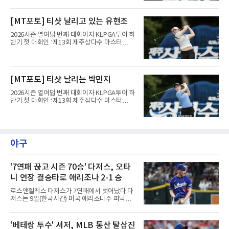
트(파72/6,767야드)에서 열리고 있다.9일 현재
최종라운드 경기가 펼쳐지고 있다.유현조가 1번
[MT포토] 티샷 날리고 있는 유현조
홀에서 경기하고 있다.
2026시즌 열여덟 번째 대회이자 KLPGA투어 하
반기 첫 대회인 ‘제13회 제주삼다수 마스터
스’(총상금 10억 원, 우승상금 1억 8천만 원)가
제주도 서귀포시에 위치한 테디밸리 골프앤리조
트(파72/6,767야드)에서 열리고 있다.9일 현재
최종라운드 경기가 펼쳐지고 있다.유현조가 1번
[MT포토] 티샷 날리는 박민지
홀에서 경기하고 있다.
2026시즌 열여덟 번째 대회이자 KLPGA투어 하
반기 첫 대회인 ‘제13회 제주삼다수 마스터
스’(총상금 10억 원, 우승상금 1억 8천만 원)가
제주도 서귀포시에 위치한 테디밸리 골프앤리조
트(파72/6,767야드)에서 열리고 있다.9일 현재
최종라운드 경기가 펼쳐지고 있다.박민지가 1번
홀에서 경기하고 있다.
야구
'7연패 끊고 시즌 70승' 다저스, 오타
니 연장 결승타로 애리조나 2-1 승
로스앤젤레스 다저스가 7연패에서 벗어났다.다
저스는 9일(한국시간) 미국 애리조나주 피닉스
체이스필드에서 열린 2026 MLB 애리조나 다이
아몬드백스전에서 2-1로 이겼다. 8회 카일 터커
의 솔로 홈런으로 앞섰으나 9회말 마무리 에드
'베테랑 투수' 셔저, MLB 통산 탈삼진