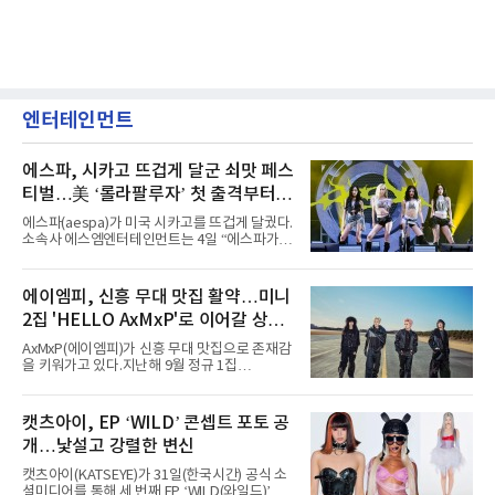
엔터테인먼트
에스파, 시카고 뜨겁게 달군 쇠맛 페스
티벌…美 ‘롤라팔루자’ 첫 출격부터
증명한 존재감
에스파(aespa)가 미국 시카고를 뜨겁게 달궜다.
소속사 에스엠엔터테인먼트는 4일 “에스파가
지난 2일(현지 시간) 미국 시카고 그랜트 파크에
서 열린 ‘롤라팔루자 시카고’(Lollapalooza
Chicago)의 알리안츠 스테이지에 올랐다”며
에이엠피, 신흥 무대 맛집 활약…미니
“총 14곡으로 구성된 세트리스트를 선사, 데뷔 7
2집 'HELLO AxMxP'로 이어갈 상승
년 차다운 노련한 무대 매너와 파워풀한 에너지
로 현장의 분위기를 압도했다”고 밝혔다.1991
세
AxMxP(에이엠피)가 신흥 무대 맛집으로 존재감
년 시작된 ‘롤라팔루자’는 8개 스테이지, 170여
을 키워가고 있다.지난해 9월 정규 1집
팀의 아티스트와 40만 명 이상의 관객이 운집하
'AxMxP'를 발매하며 가요계에 정식 출격한
는 북미 최대 규모의 페스티벌이다.올해 ‘롤라팔
AxMxP는 데뷔 전부터 버스킹과 각종 페스티벌,
루자 시카고’에는 에스파 외에도 제니, 아이들,
공연 무대에 오르며 실전 경험을 쌓아왔다.이들
캣츠아이, EP ‘WILD’ 콘셉트 포토 공
코르티스 등 K팝 스타들이 출연진 명단에 이름
은 소속사 패밀리 콘서트를 비롯해 '뷰티풀 민트
을 올렸다.이날 에스파는
개…낯설고 강렬한 변신
라이프 2025', '2025 부산국제록페스티벌' 등 대
형 무대에 잇달아 출연해 당찬 에너지와 풋풋한
캣츠아이(KATSEYE)가 31일(한국시간) 공식 소
매력으로 음악팬들의 눈도장을 찍었다.이후
셜미디어를 통해 세 번째 EP ‘WILD(와일드)’의