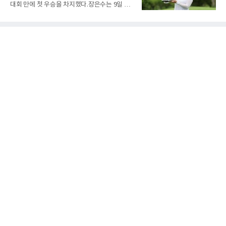
선수가 마주한 현실과 향후 행보는 판이하게 갈
대회 만에 첫 우승을 차지했다.장은수는 9일 제
린다. 선수 개인의 확고한 소신과 야구계의 엄격
주도 서귀포시 테디밸리 골프앤리조트(파72)에
한 제도적 규정이 얽혀있기 때문이다.가장 먼저
서 열린 제주삼다수 마스터스(총상금 10억원)
국내 무대행을 확정 지은 인물은 베테랑 최지만
최종 4라운드에서 보기 없이 버디 3개를 잡아 합
이다. 오랜 기간 메이저리그에서 산전수전을 겪
계 14언더파 274타를 기록했다. 13언더파 275
은 최지만은 해외파 복귀 규
타 공동 2위 강채연, 문정민을 1타 차로 제치고
우승 상금 1억8천만원을 받았다.2017년 신인왕
출신인 그는 상비군과 국가대표를 거쳤지만
2020시즌 이후 세 차례 정규투어 출전권을 잃고
드림투어를 병행했다.1타 뒤진 공동 2위로 출발
한 장은수는 15번 홀까지 강채연과 동타를 이루
다 16번 홀(파4)에서 두 번째 샷을 홀 3ｍ에 붙여
버디를 잡고 단독 선두에 나섰다