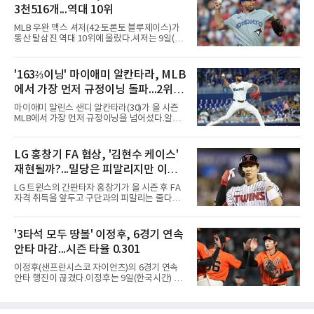
윈 디아스가 헤랄도 페르도모와 코빈 캐럴에게
3천516개...역대 10위
연속 3루타를 맞고 동점을 허용했다.수술과 재
활을 마치고 지난달 30일 복귀한 디아스는 전날
MLB 우완 맥스 셔저(42·토론토 블루제이스)가
끝내기 역전 홈런에 이어 이틀 연속 무너졌다. 다
통산 탈삼진 역대 10위에 올랐다.셔저는 9일(한
만 무사 3루를 실점 없이 넘겨 경기는 연장으로
국시간) 미국 필라델피아 시티즌스뱅크파크에
이어졌고, 다저스는 10회초 오타니 쇼헤이의 내
서 열린 필라델피아 필리스와의 원정 경기에 선
야 안타로 결승점을 뽑았다. 10회말에는 잭 드레
발 등판해 5⅓이닝 4탈삼진을 기록, 통산 3천
'163⅔이닝' 마이애미 알칸타라, MLB
이어가 1사 1, 3루에서 병살타를 유도했다.시즌
516개를 쌓아 월터 존슨(3천515개)을 1개 차로
70승 47패가 된 다저스는 지구
에서 가장 먼저 규정이닝 돌파...2위와
제쳤다.이 부문 1위는 놀런 라이언(5천714개)이
며 랜디 존슨(4천875개), 로저 클레먼스(4천672
14이닝 차
마이애미 말린스 샌디 알칸타라(30)가 올 시즌
개), 스티브 칼턴(4천136개)이 뒤를 잇는다.현역
MLB에서 가장 먼저 규정이닝을 넘어섰다.알칸
중에서는 올 시즌 후 은퇴하는 통산 8위 저스틴
타라는 9일(한국시간) 미국 마이애미 론디포파
벌랜더(디트로이트 타이거스·266승·3천554탈
크에서 열린 로스앤젤레스 에인절스전에 선발
삼진)에 이어 222승의 셔저가 다승과 탈삼진 모
등판해 7이닝 3피안타 무실점을 기록, 7-0 승리
LG 홍창기 FA 협상, '김현수 케이스'
두 2위다. 올해 토론토와 1년 300만 달러에 재계
를 이끌며 시즌 13승(6패)을 올렸다. 평균자책점
약한 그는 9위 게일로드 페리(3
재현될까?...밀당은 피말리지만 이적
은 3.52로 떨어졌고, 3회를 마쳤을 때 통산 1천
226이닝을 기록해 리키 놀라스코의 구단 최다
가능성은 낮아
LG 트윈스의 간판타자 홍창기가 올 시즌 후 FA
이닝(1천225⅔이닝)을 경신했다.시즌 소화 이닝
자격 취득을 앞두고 구단과의 피말리는 줄다리
은 163⅔이닝으로 규정이닝 162이닝을 통과했
기를 예고하고 있다. 과거 팀의 핵심 자원이었던
다. 이닝 2위 크리스토페르 산체스(필라델피아
김현수가 FA 시장에서 이적했던 충격적인 선례
필리스·149⅔이닝)보다 14이닝 많다.2017년 세
가 소환되면서 벌써부터 팬들의 이목이 집중되
'3타석 모두 땅볼' 이정후, 6경기 연속
인트루이스에서 데뷔해 이듬해 마이애미로 이적
는 양상이다.다만 이번 협상은 과거 김현수 케이
한 그는 2022년 리그 최다 228⅔이닝
안타 마감...시즌 타율 0.301
스와는 판이하게 다른 환경 속에서 전개될 것으
로 보인다. 선수 측과 구단 간의 시각 차이가 팽
이정후(샌프란시스코 자이언츠)의 6경기 연속
팽히 맞서며 내부 협상 과정은 극심한 진통을 겪
안타 행진이 끊겼다.이정후는 9일(한국시간) 미
을 가능성이 크지만, 시장 외부에서 불어오는 변
국 샌프란시스코 오라클 파크에서 열린 MLB 디
수는 제한적일 것이라는 분석이 지배적이다.홍
트로이트 타이거스와의 홈경기에 2번 타자 우익
창기는 지난 2025년 불의의 무릎 부상으로 전력
수로 출전해 3타수 무안타에 그쳤다. 시즌 타율