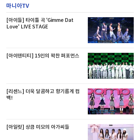
작할 수 있도록 준비됐다.앰배서더 서울 풀만 호
것으로 확인됐다”고 설명했다.이어 “정확한 화
마니아TV
텔 측은 “퇴근 후 또는 주말 도심 속에서 짧지만
재 원인은 추후 조사될
온전한 휴식을 원하는 고객들에게 특별한 경험
을 제공한다”고 밝혔다.패키지는 디럭스와 이그
제큐티브 두 가지 타입으로 구성된다. 디럭스 패
[아이들] 타이틀 곡 'Gimme Dat
키지는 객실 1박(룸 온리)으로 심플한 호캉스를
Love' LIVE STAGE
즐길 수 있으며, 이그제큐티브 패키지는 객실 1
박과 함께 클럽 앰배서더 라운지 2인 이용, 웰니
스 센터 사우나 2인 이용 혜택이 포함된다.특히
클럽 앰배서더 라운지
[아이덴티티] 15인의 꽉찬 퍼포먼스
[리센느] 더욱 달콤하고 향기롭게 컴
백!
[아일릿] 상큼 미모의 아가씨들