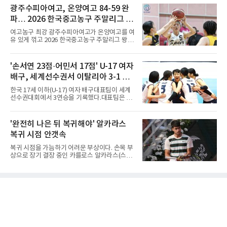
시, 파이널스 다음으로 권위가 높은 대회로, 복
전국당구대회' 캐롬 3쿠션 남자부 결승에서 송
광주수피아여고, 온양여고 84-59 완
식 없이 남녀 단식만 치러진다.정상의 주인공은
윤도(홍성고부설방통고)를 50-36으로 꺾었다.
하리모토였다. 그는 홈 팬 응
파… 2026 한국중고농구 주말리그 왕
유소년 시절 '조명우 키즈'로 성장한 후배와의 대
결이었다.2017년 이 대회에서 만 19세 5개월로
중왕전 2연패 순항
여고농구 최강 광주수피아여고가 온양여고를 여
국내 성인 3쿠션 최연소 우승을 기록한 그는
유 있게 꺾고 2026 한국중고농구 주말리그 왕중
2019년에 이어 통산 세 번째 우승을 거뒀다. 조
왕전 첫 승을 신고했다.지난해 대회 챔피언 광주
명우는 최근 두 대회 연속 10대 선수와 결승에서
수피아여고는 9일 전남 해남 동백체육관에서 열
만났다며 방심할 수 없다고 말했다. 공동 3위는
린 대회 여고부 예선리그 B조 첫 경기에서 온양
'손서연 23점·어민서 17점' U-17 여자
정승일(서울당구연맹), 이범열(시흥시체육회).
여고를 84-59로 완파했다.광주수피아여고는 김
여자 3쿠션 일반부에서는 허채원(서울당
배구, 세계선수권서 이탈리아 3-1 완
사랑이 24점, 김담희가 20점을 올리며 공격을
이끌었다. 두 선수는 팀 득점의 절반 이상을 합작
파...조별리그 3연승
한국 17세 이하(U-17) 여자 배구대표팀이 세계
하며 승리를 견인했다.이로써 광주수피아여고는
선수권대회에서 3연승을 기록했다.대표팀은 9
첫 경기부터 25점 차 승리를 거두며 대회 2연패
일(한국시간) 칠레 로스안데스에서 열린 2026
를 향한 순조로운 출발을 알렸다.남고부 16강전
FIVB U-17 여자 세계선수권대회 조별리그 D조
에서는 강호 용산고가 배재고를 85-52로 크게
3차전에서 이탈리아를 3-1(25-14 25-19 13-25
'완전히 나은 뒤 복귀해야' 알카라스
누르고 8강에 진출했다. 용산고는 이승민이 22
25-20)로 꺾었다. 푸에르토리코, 대만에 이은 3
점을 기록하며 공격을 주도했고
복귀 시점 안갯속
연승으로 승점 9를 쌓아 조 1위에 올랐다. 24개
팀이 6개 팀씩 4개 조로 나뉘어 조별리그를 치르
복귀 시점을 가늠하기 어려운 부상이다. 손목 부
며 각 조 상위 4개 팀이 16강에 진출한다.지난해
상으로 장기 결장 중인 카를로스 알카라스(스페
U-16 아시아선수권 우승으로 처음 이 대회에 나
인)가 올해 마지막 메이저 US오픈에 나설 수 있
선 대표팀은 3경기 연속 한 세트만 내줬다. 이날
을지 관심이 쏠린다.얀니크 신네르(이탈리아)와
도 1, 2세트를 잡은 뒤 3세트를 내줬으나 4세트
정상을 다투던 알카라스는 지난 4월 바르셀로나
종반 점수 차를 벌려 승점 3을 챙겼다.블로킹은
오픈 이후 넉 달째 남자프로테니스(ATP) 투어 경
7-16으로 밀렸지만 한국보다
기에 나서지 못하고 있다. 9일 영국 BBC 등에 따
르면 그는 손목 힘줄을 감싸는 활막에 염증이 생
기는 건초염을 앓고 있다.이 부상이 까다로운 이
유가 있다. 반복적으로 라켓을 쥐고 휘두르는 동
작 탓에 테니스 선수에게 흔한 부상이지만, 가벼