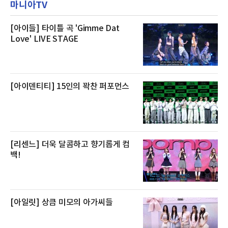
마니아TV
우 등이 포함됐다. 쿠팡은 올해 큰 크기의 전복
클럽 앰배서더 라운지
생산량이 늘어난 점을 반영해 주요 산지 상품을
로켓프레시 새벽배송으로 선보인다고 설명했다.
전복은 산지에서 채취한 뒤 전국으로 직송되는
[아이들] 타이틀 곡 'Gimme Dat
방식으로 운영된다. 신선도가 중요한 상품인 만
Love' LIVE STAGE
큼 이르면 다음 날 오전 배송이 가능하도록 물류
망을 활용하고 있다.쿠팡의 전복 매입량도 늘고
있다. 쿠팡에 따르면 전복 매입량은 2020년 30
톤 미만에서 2022년 140톤
[아이덴티티] 15인의 꽉찬 퍼포먼스
[리센느] 더욱 달콤하고 향기롭게 컴
백!
[아일릿] 상큼 미모의 아가씨들