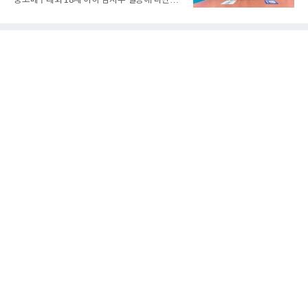
중고배구대회 18세 이하 남자부 결승에 나란히
게 됐다.야구에서 투수의 제구력은 오랜 시간 투
진출하며 우승을 놓고 맞대결을 펼치게 됐다.인
구폼을 반복하며 몸에 새겨진 일종의 근육 기억
하부고는 5일 충북 제천실내체육관에서 열린 대
과 밸런스의 산물이다. 릴리스 포인트의 미세한
회 남자 18세 이하부 준결승에서 남성고를 세트
오차나 하체 활용의 불균형은 수백, 수천 번의
스코어 3-1(25-17, 17-25, 25-21, 25-17)로 꺾
교정 훈련과 실전 피드
고 결승행 티켓을 따냈다. 인하부고는 높은 공격
성공률을 앞세워 경기 주도권을 잡으며 승리를
거뒀다.수성고도 준결승에서 속초고를 상대로
안정된 조직력을 바탕으로 3-1(25-23, 25-16,
22-25, 25-19) 승리를 거두며 결승에 합류했다.
치열한 승부 속에서도 공수 균형을 유지한 수성
고는 인하부고와 우승을 다툴 기회를 잡았다.여
자 18세 이하부에서는 중앙여고