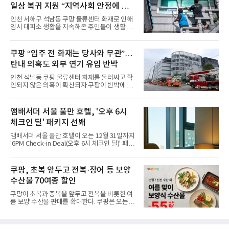
일상 복귀 지원 “지역사회 안정에 총
한편에 마련된 앰버드 존을 통해 앰버드의 세계
관을 소개해왔다. 앰버드 존은 앰버드가 우주여
력”
인천 서해구 석남동 쿠팡 물류센터 화재로 인해
행 중 수집한 다양한 굿즈를 전시한 '앰버드 플래
임시 대피소 생활을 지속해온 주민들이 생활 터
닛(Ambird Planet)과 계절별 플라워 연출로 사
전으로 돌아갈 수 있는 계기가 마련됐다. 쿠팡풀
랑받아온 ‘앰버드 가든(Ambird Garden)’으로
필먼트서비스(CFS)가 지난 28일부터 화재 피해
구성되어 있다.새 단장한 앰버드 시어터는 오페
주민을 대상으로 전문 출장 청소서비스 지원에
쿠팡 “입주 전 화재는 당사와 무관”…
라 극장을 모티브로 한 데코레이션으로 구성됐
나섬으로써 본격적인 지역사회 복구 작업이 시
다. 무대 공간 및 티켓 박스
탄내 의혹도 외부 연기 유입 반박
작된 것이다.대피소 주민 중심 청소 접수, 첫날
부터 2가구 지원 완료CFS는 신현초등학교, 신
인천 석남동 쿠팡 물류센터 화재를 둘러싸고 확
현북초등학교, 신현여자중학교 등 인천 서해구
인되지 않은 의혹이 확산되자 쿠팡이 반박에 나
관내 임시 대피소 3곳에서 체류해온 화재 피해
섰다. 화재 전 센터 내부에서 탄내가 났다는 주장
주민들을 대상으로 출장 청소업체 요청 접수를
에 대해서는 외부 화재 연기 유입이라고 설명했
시작했다. 현장에서 극심한 피해를 입은 지역 주
고, 2023년 같은 물류센터에서 발생한 화재에
앰배서더 서울 풀만 호텔, '오후 6시
민들의 호응 속에 CFS는 즉시 행동에 나섰다. 지
대해서도 쿠팡 입주 전 공사 과정에서 벌어진 일
난 28일 오후 전문 청소업체와
체크인 딜' 패키지 선봬
이라며 선을 그었다.쿠팡은 21일 인천 물류센터
내부에서 불이 타는 냄새가 났다는 의혹과 관련
앰배서더 서울 풀만 호텔이 오는 12월 31일까지
해 “사실무근”이라는 입장을 밝혔다.회사 측은
'6PM Check-in Deal(오후 6시 체크인 딜)' 패키
“인근에서 지난 15일 다른 회사에서 발생한 대
지를 선보인다.이번 패키지는 오후 6시 체크인
형 화재 연기가 인입돼 즉시 방재팀이 조사한 결
으로 여유로운 저녁 시간부터 호텔 스테이를 시
과 일산화탄소가 미검출됐고, 내부 문제가 아닌
작할 수 있도록 준비됐다.앰배서더 서울 풀만 호
쿠팡, 초복 앞두고 전복·장어 등 보양
것으로 확인됐다”고 설명했다.이어 “정확한 화
텔 측은 “퇴근 후 또는 주말 도심 속에서 짧지만
재 원인은 추후 조사될
수산물 70여종 할인
온전한 휴식을 원하는 고객들에게 특별한 경험
을 제공한다”고 밝혔다.패키지는 디럭스와 이그
쿠팡이 초복과 중복을 앞두고 전복을 비롯한 여
제큐티브 두 가지 타입으로 구성된다. 디럭스 패
름 보양 수산물 판매를 확대한다. 쿠팡은 오는
키지는 객실 1박(룸 온리)으로 심플한 호캉스를
20일까지 전복, 문어, 낙지, 장어 등 70여종의 수
즐길 수 있으며, 이그제큐티브 패키지는 객실 1
산물을 할인 판매한다고 8일 밝혔다.이번 행사
박과 함께 클럽 앰배서더 라운지 2인 이용, 웰니
에는 국내산 활전복과 문어, 낙지, 장어, 생물새
스 센터 사우나 2인 이용 혜택이 포함된다.특히