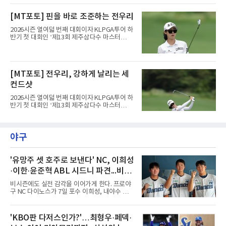
트(파72/6,767야드)에서 열리고 있다.7일 현재
2라운드 경기가 펼쳐지고 있다.전우리(휴온스)
[MT포토] 핀을 바로 조준하는 전우리
가 12번 홀에서 경기하고 있다.
2026시즌 열여덟 번째 대회이자 KLPGA투어 하
반기 첫 대회인 ‘제13회 제주삼다수 마스터
스’(총상금 10억 원, 우승상금 1억 8천만 원)가
제주도 서귀포시에 위치한 테디밸리 골프앤리조
트(파72/6,767야드)에서 열리고 있다.7일 현재
2라운드 경기가 펼쳐지고 있다.전우리(휴온스)
[MT포토] 전우리, 강하게 날리는 세
가 12번 홀에서 경기하고 있다.
컨드샷
2026시즌 열여덟 번째 대회이자 KLPGA투어 하
반기 첫 대회인 ‘제13회 제주삼다수 마스터
스’(총상금 10억 원, 우승상금 1억 8천만 원)가
제주도 서귀포시에 위치한 테디밸리 골프앤리조
트(파72/6,767야드)에서 열리고 있다.7일 현재
야구
2라운드 경기가 펼쳐지고 있다.전우리(휴온스)
가 12번 홀에서 경기하고 있다.
'유망주 셋 호주로 보낸다' NC, 이희성
·이한·윤준혁 ABL 시드니 파견...비시
즌 실전 경험
비시즌에도 실전 감각을 이어가게 한다. 프로야
구 NC 다이노스가 7일 포수 이희성, 내야수 이
한, 외야수 윤준혁을 올겨울 호주프로야구(ABL)
시드니 블루삭스에 파견한다고 밝혔다.세 선수
는 11월 12일 호주로 출국해 ABL 정규리그 일정
'KBO판 다저스인가?'…최형우·페덱·
을 소화한 뒤 내년 2월 귀국한다. NC는 비시즌