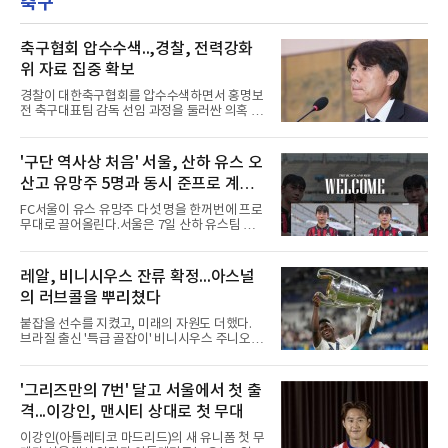
축구
나서 1볼넷 1득점을 기록했으나 이날은 끝내 더
미국은 다르다고 조언했다.
그아웃을 벗어나지 못했다. 시즌 성적은 55경기
타율 0.208(106타수 22안타), 1홈런, 15타점이
다. 팀은 애리조나를 5-1로 꺾고 서부지구 2위와
축구협회 압수수색..,경찰, 전력강화
1경기 차로 좁혔다.김하성의 상황은 더 어렵다.
위 자료 집중 확보
애틀랜타 트루이스트 파크에서 열린 마이애미
말린스전에 나서지 못하며 3경기 연속 결장했
경찰이 대한축구협회를 압수수색하면서 홍명보
다. 지난 4일 부상자명단(IL)에서 해제돼 복귀했
전 축구대표팀 감독 선임 과정을 둘러싼 의혹 규
지만 주전 경쟁에서 밀려난
명에 속도가 붙었다.월드컵 조별리그 탈락 이후
비판이 홍 전 감독에게 집중됐지만 경찰의 시선
은 다른 곳을 향한다. 성적 부진과 별개로 선임
'구단 역사상 처음' 서울, 산하 유스 오
과정에 부당함이 있었는지가 수사의 본류다.7일
산고 유망주 5명과 동시 준프로 계
연합뉴스 취재를 종합하면 서울경찰청 광역수사
단 금융범죄수사대는 전날 축구협회 사무실 등
약...ACL2 겨냥
FC서울이 유스 유망주 다섯 명을 한꺼번에 프로
을 압수수색해 감독 선임 관련 자료를 다수 확보
무대로 끌어올린다.서울은 7일 산하 유스팀 서
했다. 특히 감독 후보를 검토해 이사회에 추천하
울 오산고 소속 선수 5명과 준프로 계약을 맺었
는 전력강화위원회가 생성한 자료를 집중적으로
다고 밝혔다. 한 번에 다섯 명과 계약한 것은 구
확보한 것으로 알려졌다.경찰은 협회가 홍 전 감
단 역사상 처음으로, 3학년 김강준·신지섭·이서
레알, 비니시우스 잔류 확정...아스널
독을 1순위 후보로 정하고 검증한 과정, 이사회
현·정현웅과 2학년 정하원이 대상이다.오산고의
의 최종 승인 경위를 살
의 러브콜을 뿌리쳤다
성적이 배경이 됐다. 올 시즌 백운기 전국 고등학
교 축구대회와 코리아풋볼파크 U-18 챔피언스
붙잡을 선수를 지켰고, 미래의 자원도 더했다.
컵, K리그 U-17 챔피언십을 잇달아 제패했다.시
브라질 출신 '특급 골잡이' 비니시우스 주니오르
기도 맞물렸다. 서울은 9월 시작하는 아시아축
(26)가 레알 마드리드와의 동행을 2032년까지
구연맹(AFC) 챔피언스리그2(ACL2)를 앞두고 선
이어간다.스페인 프로축구 프리메라리가 '거함'
수단 깊이를 더하는 동시에 유스 출신에게 국제
레알 마드리드는 7일(한국시간) 비니시우스와
'그리즈만의 7번' 달고 서울에서 첫 출
무대 경험을 주려 했다.면면도 다양하다. 측면 공
2032년 6월 30일까지 유효한 6년 연장 계약에
격수 정현웅은 돌파력이
격...이강인, 맨시티 상대로 첫 무대
합의했다고 공식 발표했다. 비니시우스는 재계
약 확정 후 사회관계망서비스(SNS)에 베르나베
이강인(아틀레티코 마드리드)의 새 유니폼 첫 무
우에서의 8년은 너무 짧다며, 앞으로 6년, 그리