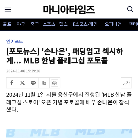
골프
야구
축구
스포츠
헬스
E스포츠·게임
오피니언
엔터
연예포토
[포토뉴스] '손나은', 패딩입고 섹시하
게... MLB 한남 플래그십 포토콜
2024-11-08 15:39:28
2024년 11월 1일 서울 용산구에서 진행된 'MLB 한남 플
손나은
래그십 스토어' 오픈 기념 포토콜에 배우
이 참석
했다.