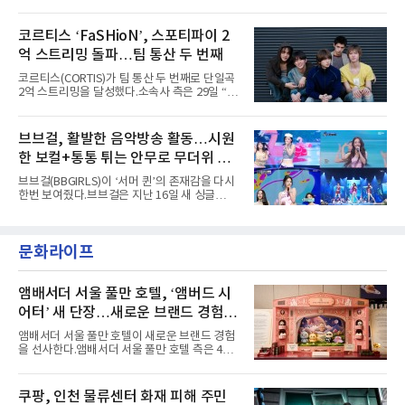
콘셉트 포토와 트랙리스트를 공개했다.‘Wild
'PEAKBOX 2025 vol.2 : 사랑·청춘·행복', '2025
heart(와일드 하트)’라는 제목이 붙은 콘셉트 포
Someday Christmas - 부산' 등 무대를 통해 안
토에는 멤버들의 본능적이고 야성적인 면모가
코르티스 ‘FaSHioN’, 스포티파이 2
정적인 실력을 입증했고, 올해 '2026 어썸뮤직
강렬하게 담겼다. 짙은 아이섀도와 푸른빛·금빛·
페스티벌', '뷰티풀 민트 라이프 2026', '2026
억 스트리밍 돌파…팀 통산 두 번째
붉은빛의 컬러 렌즈가 비현실적인 분위기를 자
아내고, 여러 원색이 불규칙하게 뒤섞인 멀티컬
코르티스(CORTIS)가 팀 통산 두 번째로 단일곡
러 헤어와 과감한 블루·블랙 립 메이크업이 낯설
2억 스트리밍을 달성했다.소속사 측은 29일 “코
고도 매혹적인 비주얼을 완성했다.스타일링 역
르티스의 데뷔 앨범 수록곡 ‘FaSHioN’이 글로
시 파격적이다. 스터드와 망사, 코르셋, 풍성한
벌 오디오·음원 스트리밍 플랫폼 스포티파이에
레이스 등 언뜻 어울리지 않을 듯한 소재와 실루
서 27일 자로 누적 재생 수 2억 회를 돌파했
브브걸, 활발한 음악방송 활동…시원
엣을 거침없이 결합했다. 멤버들은 각기 다른 개
다”고 밝혔다.곡이 발표된 지 약 10개월 만이다.
성을 살린 스타일링을 선
한 보컬+통통 튀는 안무로 무더위 사
팀의 첫 번째 2억 스트리밍 곡은 동일 음반에 수
록된 ‘GO!’다. 이 노래는 공개 약 9개월 만인 지
냥
브브걸(BBGIRLS)이 ‘서머 퀸’의 존재감을 다시
난달 26일 자에 2억 고지를 밟았다. 이는 최근 5
한번 보여줬다.브브걸은 지난 16일 새 싱글
년 내 데뷔한 보이그룹의 곡 중 최단기 2억 달성
'BODY WAVE'(바디 웨이브)를 발매하고 각종 음
이며 ‘FaSHioN’이 그 다음이다.코르티스는 평
악방송에 출연했다.브브걸은 컴백 이후 Mnet
소 관심이 많은 ‘패션’을 소재로 곡을 공동 창작
'엠카운트다운'을 시작으로 KBS2 '뮤직뱅크',
했다. “내 티, 5 bucks 바지는, 만원” 등 멤버들
문화라이프
MBC '쇼! 음악중심', SBS '인기가요' 등 주요 음
의 라이프 스타일
악방송 무대에 올라 화려한 퍼포먼스를 펼쳤다.
시원한 에너지와 안정적인 라이브, 통통 튀는 매
력을 앞세워 매 무대 색다른 볼거리를 선사했다.
앰배서더 서울 풀만 호텔, ‘앰버드 시
특히 화사한 파스텔 톤의 비치웨어부터 청량한
어터’ 새 단장…새로운 브랜드 경험 선
마린룩, 햇살 아래 반짝이는 물결을 연상시키는
사
스커트, 강렬한 붉은 계열의 스타일링까지 각기
앰배서더 서울 풀만 호텔이 새로운 브랜드 경험
다른 매력을 선보였다. 브브걸은 다채로운 여름
을 선사한다.앰배서더 서울 풀만 호텔 측은 4일
패션을 완벽하게 소화하며 보
“호텔 공식 마스코트 앰버드(Ambird)의 새로운
이야기를 담은 인형 극장 콘셉트의 공간 ‘앰버드
시어터(Ambird Theater)’를 새롭게 선보인
쿠팡, 인천 물류센터 화재 피해 주민
다”고 밝혔다.앰배서더 서울 풀만 호텔은 로비