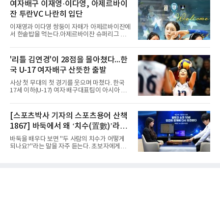
부 H조 예선 2차전에서 박지오(26점)와 김호원
여자배구 이재영·이다영, 아제르바이
육부대)이 9득점으로 힘을 보탰다.대표팀은 8일
(22점)의 활약을 앞세워 여수화양고를 94-59로
오후 8시 30분 A조 2위와 결승
잔 투란VC 나란히 입단
완파했다. 이로써 경복고는 예선 2전 전승을 기
록하며 조 1위로 결승 토너먼트에 진출했다.경
이재영과 이다영 쌍둥이 자매가 아제르바이잔에
복고는 1쿼터 초반부터 박지오의 높은 슛 성공
서 한솥밥을 먹는다.아제르바이잔 슈퍼리그 투
률을 앞세워 공격을 주도하며 24-15로 기선을
란VC는 지난 4일 이재영 영입을 알린 데 이어 7
제압했다. 이후에도 전력의 우위를 바탕으로 경
일 이다영과도 계약했다고 발표했다. 구단은 이
기를 운영한 경복고는 전반을 40-34로 마친 뒤,
다영이 2026-2027시즌 투란 소속으로 활약할
'리틀 김연경'이 28점을 몰아쳤다...한
후반 들어 내·외곽에서 고른 득점포를 가동하며
예정이라고 전했다.두 선수가 국내를 떠난 것은
점수 차를 크게 벌려 여유 있게 승
국 U-17 여자배구 산뜻한 출발
2021년이다. V리그 흥국생명 소속이던 당시 중
학교 시절 학교 폭력을 행사했다는 폭로가 나오
사상 첫 무대의 첫 경기를 웃으며 마쳤다. 한국
면서 한국 배구계를 등졌다.이재영의 해외 여정
17세 이하(U-17) 여자 배구대표팀이 아시아 챔
은 순탄치 않았다. 2021년 말 그리스 PAOK 테
피언 자격으로 처음 나선 세계선수권에서 데뷔
살로키니에 입단했으나 무릎 부상으로 몇 경기
전을 승리로 장식했다.이승여 감독이 이끄는 한
뛰지 못했고, 긴 공백 끝에 지난해 7월 일본 SV
국은 7일(한국시간) 칠레 로스 안데스의 리세오
[스포츠박사 기자의 스포츠용어 산책
리그 빅토리아 히메지에 합류했다가 지난 5월
믹스토 체육관에서 열린 2026 국제배구연맹
팀을 떠났다.이다영은 더 많은 무대를
1867] 바둑에서 왜 ‘치수(置數)’라고
(FIVB) U-17 여자 세계선수권대회 조별리그 D조
1차전에서 푸에르토리코를 3-1(25-10 25-23
말할까
바둑을 배우다 보면 "두 사람의 치수가 어떻게
19-25 26-24)로 이겼다.승리의 중심에는 '리틀
되나요?"라는 말을 자주 듣는다. 초보자에게는
김연경'으로 불리는 아웃사이드 히터 손서연(선
다소 낯선 표현이다. ‘치수(置數)’는 한자어로
명여고)이 있었다. 그는 공격 24점에 블로킹과
'둘 치(置)'와 '셀 수(數)'를 쓴다. '돌을 놓는 수'라
서브 각 2점을 더해 양 팀 최다인 28점을 몰아쳤
는 의미이다. 두 사람이 대등하게 승부할 수 있도
다. 장수인이 11점, 최민주가 8점, 어민서가 7점
록 약한 쪽에게 미리 흑돌을 놓아주는 개수를 가
으로 힘을 보탰다.승점 3을 챙긴 한
리킨다. 오늘날의 접바둑에서 말하는 '두 점', '세
점'이 바로 치수다. (본 코너 1844회 ‘왜 '접바
둑'이라 말할까’ 참조)일본어에서도 같은 한자를
사용한다. 일본에서는 ‘置き石(오키이시, 놓는
돌)’ 또는 ‘手合割(테아이와리, 대국 조건)’이라