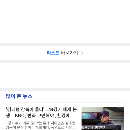
리스트
바로가기
많이 본 뉴스
'김태형 감독이 옳다' 144경기 체제 논
쟁…KBO, 변화 고민해야, 환경에 맞
는 경기 수가 바람직
"경기 수가 너무 많다"는 롯데 자이언츠 김태형
감독이 던진 한마디가 화제다. 폭염으로 사상 초