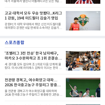
대가 서울에서 열린다.아틀레티코는 오는 9일
고 영원히 함께하겠다고 애정을 드러냈다.성사
오후 8시 서울월드컵경기장에서 맨체스터 시티
과정에는 우여곡절이 있었다. 그는 최근 잉글랜
와 2026 쿠팡플레이 시리즈 친선 경기를 치른다.
드 프리미어리그(EPL) 챔피언 아스널의 뜨거운
구단 소집 명단에 이강인이 포함되면서 변수가
고교·대학서 모두 우승 맛봤다...K리그
관심을 받았는데, 18개월간 이어진 재계약 협상
없는 한 그의 첫 출격은 서울이 된다.등번호부터
이 한때 교착됐기 때문이다. 그러
1 강원, 19세 미드필더 김슬기 영입
무게가 실렸다. 이강인은 첫 경기부터 7번을 단
다. 2010년대 팀의 전성기를 이끈 앙투안 그리즈
강원FC가 대학 무대에서 뛰던 신인 미드필더를
만이 달았던 번호다.합류 과정은 순탄치 않았다.
데려왔다.강원은 6일 연세대 소속이던 김슬기
스페인으로 건너가려던 그는 병역 특례 행정 절
(19)를 영입했다고 밝혔다. 186㎝, 79㎏의 신체
차 문제로 출국이 미뤄졌고, 국내에서 홀로 훈련
조건을 갖췄다.이력은 우승으로 채워져 있다. 수
해 왔다. 6일 입국하는 동료들과 처음 대면한 뒤
원고 시절 주축으로 활약하며 지난해 전국고등
짧게 호흡을 맞춰 경기에 나선다.역할도 관심사
스포츠종합
리그와 추계전국고등대회 우승에 기여했고, 올
다. 유려한 탈압박과
해 연세대 진학 후에는 춘계한산대첩기대학대회
정상에 올랐다. 2024년에는 17세 이하(U-17) 대
표팀 훈련에도 소집됐다.김슬기는 입단하게 돼
'조별리그 3전 전승' 한국 남자배구,
기쁘고 영광이라며 프로 무대에서도 성장해 팀
마카오 3-0 완파하고 조 1위 준결승
에 꼭 필요한 선수가 되겠다고 각오를 밝혔다.
진출
세 경기를 모두 잡으며 조 1위로 다음 단계에 올
랐다. 이사나예 라미레스 감독이 이끄는 한국 남
자배구 대표팀(세계랭킹 26위)이 2026 동아시
아남자선수권대회 조별리그를 3연승으로 마무
리했다.대표팀은 7일 몽골 울란바타르 AVA 아레
전관왕 경복고, 여수화양고 대파…
나에서 열린 대회 B조 조별리그 3차전에서 마카
2026 한국중고농구 주말리그 왕중왕
오(119위)를 세트 점수 3-0(25-18 25-16 25-15)
으로 제압했다. 일본과 대만에 이어 마카오까지
전 결승토너먼트 확정
올 전관왕 경복고가 여수화양고를 대파하며
꺾은 한국은 조별리그 전승으로 준결승 티켓을
2026 한국중고농구 주말리그 왕중왕전 2연승을
손에 넣었다.공격은 고르게 터졌다. 김요한(삼성
달성, 결승 토너먼트 진출을 확정했다.경복고는
화재)과 임재영(대한항공)이 각각 13점씩 올렸
7일 전남 해남 구교체육관에서 열린 대회 남고
고, 김준우(삼성화재)가 10득점, 이상현(국군체