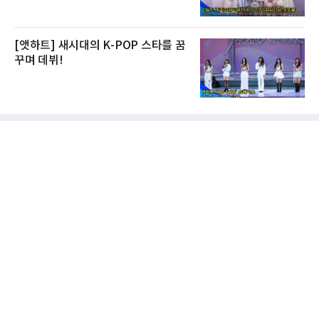
[앳하트] 새시대의 K-POP 스타를 꿈
꾸며 데뷔!