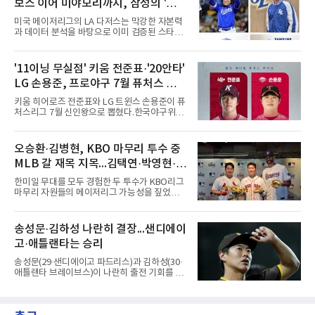
보스 이어 미야모리까지, 삼성의 '스펙
기간 유망주들에게 실전 경기 경험을 주기 위해
파견 프로그램을 진행하게 됐다고 전했다.이는
만렙' 승부수
미국 메이저리그의 LA 다저스는 막강한 자본력
처음이 아니다. NC는 2022년 질롱 코리아,
과 데이터 분석을 바탕으로 이미 검증된 스타들
2023년 브리즈번 밴디츠, 2024년 퍼스 히트 등
을 영입하는 대표적인 팀이다. 오타니 쇼헤이를
매년 ABL 구단에 유망주를 파견해왔다.
비롯해 메이저리그 정상급 선수들을 품으며 매
시즌 우승 후보로 평가받는 다저스의 행보는 늘
'11이닝 무실점' 키움 전준표·'20안타'
야구계의 관심을 끌었다. 가능성에 투자하기보
LG 손용준, 프로야구 7월 퓨처스 루키
다, 이미 무대에서 증명한 선수들을 통해 당장의
경쟁력을 끌어올린다는 점이다.최근 한국 프로
상
키움 히어로즈 전준표와 LG 트윈스 손용준이 퓨
야구에서도 비슷한 방향성을 보여주는 팀이 있
처스리그 7월 신인왕으로 뽑혔다.한국야구위원
다. 바로 삼성 라이온즈다. 삼성은 오프시즌 최형
회(KBO)는 7일 2026 메디힐 KBO 퓨처스리그 7
우를 다시 품었다. 이는 단순한 베테랑 영입이 아
월 퓨처스 루키상 수상자로 두 선수를 선정했다
니라, 승부처에서 힘을 발휘할 수 있는 검증된
고 밝혔다. 대체 선수 대비 승리 기여도(WAR)를
오승환·김병현, KBO 마무리 투수 중
리더를 선택한 것이다.외국인 대체 투수 구성도
기준으로 전준표가 0.63, 손용준이 0.73으로 각
마찬가지다. 메이저리그
MLB 갈 재목 지목...김택연·박영현·조
각 투수와 타자 부문 1위에 올랐다.전준표의 7월
은 완벽했다. 두 경기에 모두 선발 등판해 11이
병현
한미일 무대를 모두 경험한 두 투수가 KBO리그
닝 무실점으로 2승을 챙겼다. 월간 평균자책점
마무리 자원들의 메이저리그 가능성을 짚었다.
0.00으로 전체 1위, 이닝당 출루허용률(WHIP)
오승환은 7일 서울 용산구 코레아노스 키친 녹
은 1.00이다. 서울고 졸업 후 2024 신인 드래프
사평점에서 열린 'MLB 브렉퍼스트 클럽 시즌2'
트 1라운드 8순위로 키움에 입단했다.손용준은
미디어데이에서 김택연(두산 베어스)과 박영현
송성문·김하성 나란히 결장...샌디에이
방망이로 존재감을 드러냈다. 지난달 퓨처스리
(kt wiz), 조병현(SSG 랜더스)을 지목했다. 그는
그 전체에서 가장 많은 20안타를 때
고·애틀랜타는 승리
KBO리그에 구속과 신체 능력이 좋은 선수가 많
다며 세 이름을 꺼냈다.다만 조건을 달았다. 오승
송성문(29·샌디에이고 파드리스)과 김하성(30·
환은 이들이 경기 운영 능력과 경험을 더 쌓으면
애틀랜타 브레이브스)이 나란히 출전 기회를 잡
메이저리그 진출이 가능하다면서도, 지금보다
지 못했다.송성문은 7일(한국시간) 미국 피닉스
한두 단계 성장해야 성공할 수 있다고 강조했다.
체이스필드에서 열린 애리조나 다이아몬드백스
김병현도 같은 방향을 짚었다. 그는 김택연과 박
와의 원정 경기에서 벤치를 지켰다. 전날 교체로
영현을 꼽으며 한국에서는 최고 대우를 받지만