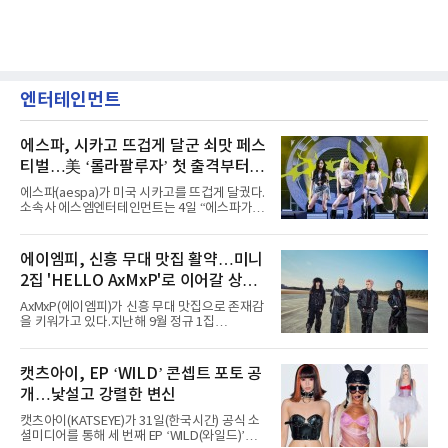
엔터테인먼트
에스파, 시카고 뜨겁게 달군 쇠맛 페스
티벌…美 ‘롤라팔루자’ 첫 출격부터
증명한 존재감
에스파(aespa)가 미국 시카고를 뜨겁게 달궜다.
소속사 에스엠엔터테인먼트는 4일 “에스파가
지난 2일(현지 시간) 미국 시카고 그랜트 파크에
서 열린 ‘롤라팔루자 시카고’(Lollapalooza
Chicago)의 알리안츠 스테이지에 올랐다”며
에이엠피, 신흥 무대 맛집 활약…미니
“총 14곡으로 구성된 세트리스트를 선사, 데뷔 7
2집 'HELLO AxMxP'로 이어갈 상승
년 차다운 노련한 무대 매너와 파워풀한 에너지
로 현장의 분위기를 압도했다”고 밝혔다.1991
세
AxMxP(에이엠피)가 신흥 무대 맛집으로 존재감
년 시작된 ‘롤라팔루자’는 8개 스테이지, 170여
을 키워가고 있다.지난해 9월 정규 1집
팀의 아티스트와 40만 명 이상의 관객이 운집하
'AxMxP'를 발매하며 가요계에 정식 출격한
는 북미 최대 규모의 페스티벌이다.올해 ‘롤라팔
AxMxP는 데뷔 전부터 버스킹과 각종 페스티벌,
루자 시카고’에는 에스파 외에도 제니, 아이들,
공연 무대에 오르며 실전 경험을 쌓아왔다.이들
캣츠아이, EP ‘WILD’ 콘셉트 포토 공
코르티스 등 K팝 스타들이 출연진 명단에 이름
은 소속사 패밀리 콘서트를 비롯해 '뷰티풀 민트
을 올렸다.이날 에스파는
개…낯설고 강렬한 변신
라이프 2025', '2025 부산국제록페스티벌' 등 대
형 무대에 잇달아 출연해 당찬 에너지와 풋풋한
캣츠아이(KATSEYE)가 31일(한국시간) 공식 소
매력으로 음악팬들의 눈도장을 찍었다.이후
셜미디어를 통해 세 번째 EP ‘WILD(와일드)’의
AxMxP는 '카운트다운 판타지 2025-2026',