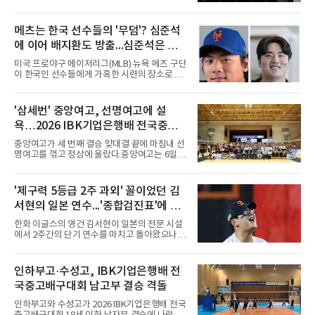
유의 이틀 연속 전 경기 취소가 결정된 날, 김 감
독은 단순히 더위를 이야기하지 않았다. 우천,
폭염, 부상 등 변수가 늘어나는 현실에서 현재
메츠는 한국 선수들의 '무덤'? 심준석
팀당 144경기 체제가 과연 지속 가능한지 질문
에 이어 배지환도 방출...심준석은 이
을 던졌다.물론 144경기가 세계적으로 특별히
많은 숫자는 아니다. 메이저리그는 팀당 162경
미 귀국, 배지환은 미국 잔류할 듯
미국 프로야구 메이저리그(MLB) 뉴욕 메츠 구단
기, 일본프로야구도 143~144경기를 치른다. 숫
이 한국인 선수들에게 가혹한 시련의 장소로 전
자만 놓고 보면 KBO가 유난히 혹사 구조라고 말
락하고 있다. 한때 한국 야구의 미래를 이끌어갈
하기 어렵다.하지만 중요한 것은 숫자가 아니라
대형 유망주로 기대를 모았던 투수 심준석에 이
환경이다. 한국의 여름은 달라지고 있다. 과거와
어, 빅리그 경력을 지닌 내외야수 배지환까지 연
'삼세번' 중앙여고, 선명여고에 설
비교하기 어려울 정도로 폭염이 길어지고 강해
달아 뉴욕 메츠 산하 마이너리그에서 방출 통보
지고 있다. 여기에 장마, 이
욕…2026 IBK기업은행배 전국중고
를 받는 아픔을 겪었다. 두 선수의 동반 이탈은
메츠 구단이 유독 한국 선수들에게 '기회의 땅'이
배구대회 우승
중앙여고가 세 번째 결승 맞대결 끝에 마침내 선
아닌 '무덤'처럼 작용하고 있음을 방증하고 있다.
명여고를 꺾고 정상에 올랐다.중앙여고는 6일
고교 시절 시속 160km에 달하는 강속구로 큰 스
충북 제천실내체육관에서 열린 2026 IBK기업은
포트라이트를 받았던 심준석은 루키리그에서 메
행배 전국중고배구대회 18세 이하 여자부 결승
츠 구단으로부터 방출 조치됐다. 피츠버그 파이
에서 선명여고를 세트스코어 3-1(13-25, 25-14,
'제구력 5등급 2주 과외' 꼴이었던 김
리츠와 마이애미 말린스를 거쳐 메츠에 둥지를
25-17, 25-10)로 물리치고 우승을 차지했다.첫
틀며 반등을 노렸으나
서현의 일본 연수...'종합검진표'에 불
세트를 13-25로 내주며 불안하게 출발한 중앙여
고는 이후 조직력을 되찾아 2세트부터 경기 주
과
한화 이글스의 영건 김서현이 일본의 전문 시설
도권을 완전히 장악했다. 강한 서브와 탄탄한 수
에서 2주간의 단기 연수를 마치고 돌아왔으나,
비를 앞세워 내리 세 세트를 따내며 짜릿한 역전
실전 마운드에서 여전히 극심한 제구 난조를 노
승을 완성했다.이번 우승은 더욱 의미가 컸다. 중
출하며 야구 팬들과 전문가들 사이에 씁쓸한 뒷
앙여고는 올해 3월 춘계연맹전과 5월 종별선수
맛을 남기고 있다.출국 당시만 해도 선수의 고질
인하부고·수성고, IBK기업은행배 전
권대회 결승에서 모두 선명여고에 패해 준우승
적인 제구 문제를 해결할 특효약이 될 것처럼 포
에 머물렀다. 그러나 세 번째
국중고배구대회 남고부 결승 격돌
장되었던 이번 연수는, 뚜껑을 열어보니 '제구력
5등급에게 2주짜리 족집게 과외를 붙여 1등급을
인하부고와 수성고가 2026 IBK기업은행배 전국
기대한 꼴'이었다는 냉정한 평가를 피하기 어렵