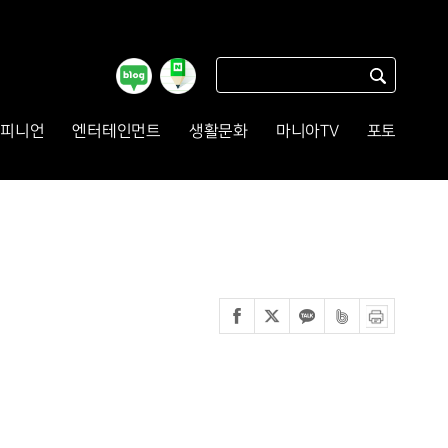
피니언
엔터테인먼트
생활문화
마니아TV
포토