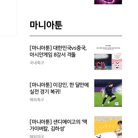
마니아툰
[마니아툰] 대한민국vs중국,
아시안게임 8강서 격돌
국내축구
[마니아툰] 이강인, 한 달만에
실전 경기 복귀!
해외축구
[마니아툰] 샌디에이고의 '맥
가이버칼, 김하성'
해외야구