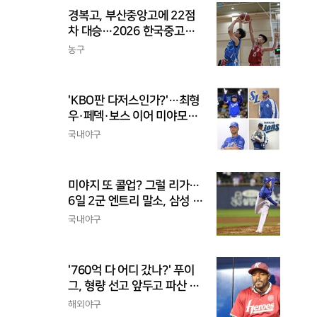
경복고, 부산중앙고에 22점
차 대승…2026 한국중고농
구 주말리그 왕중왕전 첫 승
농구
신고
'KBO판 다저스인가?'…최형
우·페덱·보스 이어 미야모리
까지, 삼성의 '스펙 만렙' 승부
국내야구
수
미야지 또 콜업? 그럴 리가…
6일 2군 엔트리 말소, 삼성 새
아시아쿼터 찾았나
국내야구
'760억 다 어디 갔나?' 푸이
그, 형량 선고 앞두고 파산 신
청
해외야구