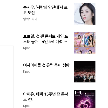
송지우, ‘사랑의 안단테’서 로
코 도전
영화드라마
브브걸, 첫 팬 콘서트 개인 포
스터 공개...4인 4색 매력 발
산
Kpop
여자아이들 첫 유럽 투어 성황
Kpop
아이유, 데뷔 15주년 팬 콘서
트 연다
Kpop