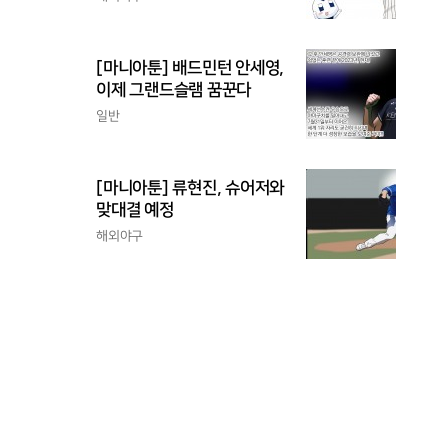
[마니아툰] 배드민턴 안세영,
이제 그랜드슬램 꿈꾼다
일반
[마니아툰] 류현진, 슈어저와
맞대결 예정
해외야구