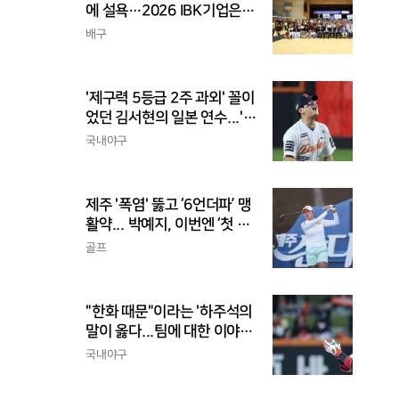
에 설욕…2026 IBK기업은행
배 전국중고배구대회 우승
배구
'제구력 5등급 2주 과외' 꼴이
었던 김서현의 일본 연수...'종
합검진표'에 불과
국내야구
제주 '폭염' 뚫고 ‘6언더파’ 맹
활약... 박예지, 이번엔 ‘첫 우
승’ 가나
골프
"한화 때문"이라는 '하주석의
말이 옳다...팀에 대한 이야
기, 끝까지 안 하는 게 도리
국내야구