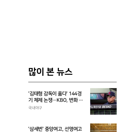
많이 본 뉴스
'김태형 감독이 옳다' 144경
기 체제 논쟁…KBO, 변화 고
민해야, 환경에 맞는 경기 수
국내야구
가 바람직
'삼세번' 중앙여고, 선명여고