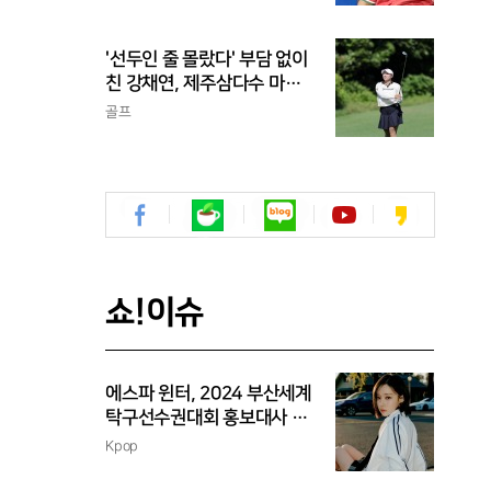
'선두인 줄 몰랐다' 부담 없이
친 강채연, 제주삼다수 마스
터스 2R 단독 선두
골프
쇼!이슈
에스파 윈터, 2024 부산세계
탁구선수권대회 홍보대사 위
촉
Kpop