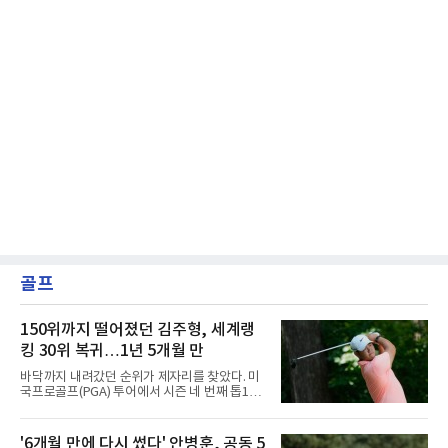
골프
150위까지 떨어졌던 김주형, 세계랭
킹 30위 복귀…1년 5개월 만
바닥까지 내려갔던 순위가 제자리를 찾았다. 미
국프로골프(PGA) 투어에서 시즌 네 번째 톱10
을 달성한 김주형이 1년 5개월 만에 세계랭킹 30
위에 복귀했다.김주형은 10일(한국시간) 발표된
남자 골프 세계랭킹에서 지난주보다 3계단 오른
'6개월 만에 다시 썼다' 안병훈, 공동 5