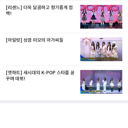
[리센느] 더욱 달콤하고 향기롭게 컴
백!
[아일릿] 상큼 미모의 아가씨들
[앳하트] 새시대의 K-POP 스타를 꿈
꾸며 데뷔!