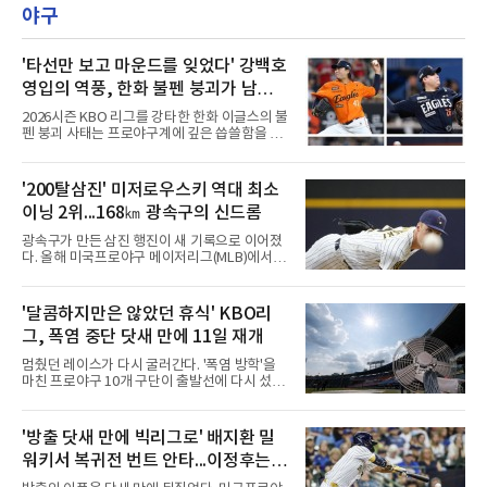
야구
드 경기가 펼쳐졌다.강채연이 18번 홀에서 경기
하고 있다.
'타선만 보고 마운드를 잊었다' 강백호
영입의 역풍, 한화 불펜 붕괴가 남긴
뼈아픈 교훈...김범수, 한승혁, 김서
2026시즌 KBO 리그를 강타한 한화 이글스의 불
현, 정우주, 어디에?
펜 붕괴 사태는 프로야구계에 깊은 씁쓸함을 남
기고 있다. 전년도 준우승팀이라는 타이틀을 무
색하게 만들 만큼, 마운드의 핵심 기둥들이 무더
기로 흔들리거나 팀을 떠났다. 화려한 타선 보강
'200탈삼진' 미저로우스키 역대 최소
뒤에 가려져 있던 투수진의 민낯이 고스란히 드
이닝 2위...168㎞ 광속구의 신드롬
러난 셈이다.이번 참사의 도화선은 헐거워진 마
운드 뎁스 그 자체였다. 지난 스토브리그에서 한
광속구가 만든 삼진 행진이 새 기록으로 이어졌
화는 최대 100억 원을 투자해 거물 타자 강백호
다. 올해 미국프로야구 메이저리그(MLB)에서 시
를 전격 영입하며 타선의 파괴력을 극대화했다.
속 161㎞ 이상의 강속구 신드롬을 주도하는 우
그러나 대형 타자 수혈의 환호 속에서 마운드의
완 제이컵 미저로우스키(밀워키 브루어스)가 역
실속을 채우는 작업은 뒷전으로 밀려났다. 결과
대 최소 이닝 시즌 200탈삼진 2위 기록을 세웠
'달콤하지만은 않았던 휴식' KBO리
적으로 FA 자격으로 팀을 떠난 김범수는 KIA 타
다.미저로우스키는 10일(한국시간) 미국 위스콘
이거즈로 유니폼을 갈아입
그, 폭염 중단 닷새 만에 11일 재개
신주 밀워키 아메리칸패밀리필드에서 열린 미네
소타 트윈스전에 선발로 나서 6이닝 9탈삼진 3
멈췄던 레이스가 다시 굴러간다. '폭염 방학'을
실점을 기록했다. 3회 첫 타자 앨런 로든을 헛스
마친 프로야구 10개 구단이 출발선에 다시 섰다.
윙 삼진으로 처리하며 시즌 200번째 삼진을 잡
극한 폭염으로 지난 5일 중단됐던 2026 신한
았다.기록의 무게가 남다르다. 그는 129⅓이닝
SOL KBO리그는 11일 전국 5개 구장 경기를 시
만에 200탈삼진에 도달해 밀워키 구단 최소 이
작으로 일정을 이어간다. 국제종합대회 대표 파
'방출 닷새 만에 빅리그로' 배지환 밀
닝 신기록을 세웠다. MLB닷컴이 엘리어스 스포
견을 제외하면 정규리그가 다른 사유로 멈춘 것
츠뷰로 자료를 인용해 소개한 바에
워키서 복귀전 번트 안타...이정후는
은 코로나19 집단 감염을 겪은 2021년 7월 이후
5년 만이자 역대 두 번째다. KBO 사무국은 더위
타율 2할대로