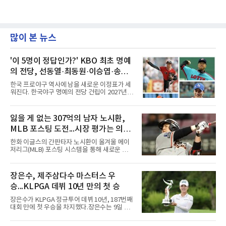
많이 본 뉴스
'이 5명이 정답인가?' KBO 최초 명예
의 전당, 선동열·최동원·이승엽·송진
우·김응용을 둘러싼 논쟁
한국 프로야구 역사에 남을 새로운 이정표가 세
워진다. 한국야구 명예의 전당 건립이 2027년으
로 다가오면서 이제 야구계의 관심은 하나의 질
문으로 향하고 있다. "누가 한국 야구 최초의 명
예의 전당 헌액자가 될 것인가?"현재 가장 많이
잃을 게 없는 307억의 남자 노시환,
거론되는 후보군은 선동열, 최동원, 이승엽, 송
MLB 포스팅 도전...시장 평가는 의외
진우, 그리고 김응용 감독이다. 한국 야구의 시
대별 상징성과 업적을 고려하면 충분히 설득력
일 수 있어
한화 이글스의 간판타자 노시환이 올겨울 메이
있는 이름들이다.선동열은 한국 야구가 배출한
저리그(MLB) 포스팅 시스템을 통해 새로운 도전
최고의 투수로 평가받는다. 해태 시절 통산 146
에 나선다.노시환은 11년 총액 307억 원이라는
승과 평균자책점 1.20이라는 압도적인 기록을
KBO리그 사상 초유의 비FA 다년 계약을 체결하
남겼고, 1980년대 후반 리그를 지배했다. 일본
면서 동시에 해외 진출 가능성을 열어두는 조항
장은수, 제주삼다수 마스터스 우
프로야구에서도 성공하며 한국 선수의 해외 진
을 포함했다. 국내에서 이미 최고 수준의 대우와
출 가능성을 보여준 상징적인 존
승...KLPGA 데뷔 10년 만의 첫 승
확실한 입지를 확보한 만큼, 이번 메이저리그 도
전은 생존을 건 승부수가 아니다.오히려 잃을 것
장은수가 KLPGA 정규투어 데뷔 10년, 187번째
이 없는 도전에 가깝다. 노시환은 이미 KBO리그
대회 만에 첫 우승을 차지했다.장은수는 9일 제
에서 연평균 약 28억 원에 달하는 대형 계약과
주도 서귀포시 테디밸리 골프앤리조트(파72)에
한화의 프랜차이즈 스타라는 지위를 얻었다. 만
서 열린 제주삼다수 마스터스(총상금 10억원)
약 MLB 구단들의 평가가 기대에 미치지 못하더