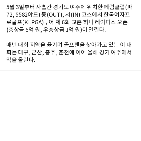
5월 3일부터 사흘간
경기도
여주에
위치한
페럼클럽
(
파
72, 5582
야드
)
동
(OUT),
서
(IN)
코스에서 한국여자프
로골프(KLPGA)투어 제 6회 교촌 허니 레이디스 오픈
(총상금 5억 원, 우승상금 1억 원)이 열린다.
매년
대회
지역을
옮기며
골프팬을
찾아가고
있는 이 대
회는 대구
,
군산
,
충주,
춘천에
이어
올해
경기
여주에서
막을 올린다.