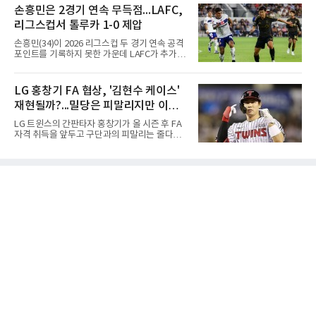
최종 4라운드에서 보기 없이 버디 3개를 잡아 합
손흥민은 2경기 연속 무득점...LAFC,
라도 돌아올 곳이 확실하다.그렇다고 포스팅 도
계 14언더파 274타를 기록했다. 13언더파 275
전의 의미가 작아지는 것은 아
리그스컵서 톨루카 1-0 제압
타 공동 2위 강채연, 문정민을 1타 차로 제치고
우승 상금 1억8천만원을 받았다.2017년 신인왕
손흥민(34)이 2026 리그스컵 두 경기 연속 공격
출신인 그는 상비군과 국가대표를 거쳤지만
포인트를 기록하지 못한 가운데 LAFC가 추가시
2020시즌 이후 세 차례 정규투어 출전권을 잃고
간 결승골로 승리했다.손흥민은 9일 낮(한국시
드림투어를 병행했다.1타 뒤진 공동 2위로 출발
간) 미국 로스앤젤레스 BMO 스타디움에서 열린
한 장은수는 15번 홀까지 강채연과 동타를 이루
멕시코 리가 MX 톨루카와의 조별리그 2차전에
LG 홍창기 FA 협상, '김현수 케이스'
다 16번 홀(파4)에서 두 번째 샷을 홀 3ｍ에 붙여
최전방 공격수로 선발 출전했으나 슈팅 없이 후
버디를 잡고 단독 선두에 나섰다
재현될까?...밀당은 피말리지만 이적
반 23분 주드 테리와 교체됐다. 북중미 월드컵
이후 MLS 4경기 연속 골을 넣었던 그는 지난 6
가능성은 낮아
LG 트윈스의 간판타자 홍창기가 올 시즌 후 FA
일 치바스 과달라하라전에 이어 침묵했다.전반
자격 취득을 앞두고 구단과의 피말리는 줄다리
1분 다비드 마르티네스가 얻은 페널티킥은 비디
기를 예고하고 있다. 과거 팀의 핵심 자원이었던
오 판독으로 취소됐고, 전반 34분 드니 부앙가의
김현수가 FA 시장에서 이적했던 충격적인 선례
슈팅은 골키퍼에게 막혔다. 승부는 후반 46분 제
가 소환되면서 벌써부터 팬들의 이목이 집중되
이컵 샤펠버그의 크로스가 걷혀 나오자 에디 세
는 양상이다.다만 이번 협상은 과거 김현수 케이
구라가 페널티아크 왼쪽에서 오
스와는 판이하게 다른 환경 속에서 전개될 것으
로 보인다. 선수 측과 구단 간의 시각 차이가 팽
팽히 맞서며 내부 협상 과정은 극심한 진통을 겪
을 가능성이 크지만, 시장 외부에서 불어오는 변
수는 제한적일 것이라는 분석이 지배적이다.홍
창기는 지난 2025년 불의의 무릎 부상으로 전력
에서 이탈하는 아픔을 겪었고, 이어진 2026시즌
초중반에도 실전 감각 회복