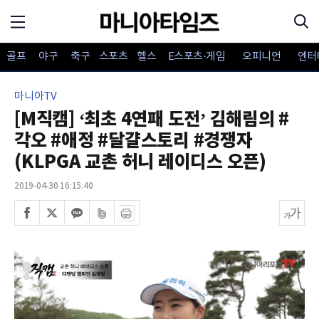
골프
야구
축구
스포츠
헬스
E스포츠·게임
오피니언
엔터
마니아TV
[M직캠] ‘최초 4연패 도전’ 김해림의 #
각오 #애정 #달걀스토리 #경쟁자
(KLPGA 교촌 허니 레이디스 오픈)
2019-04-30 16:15:40