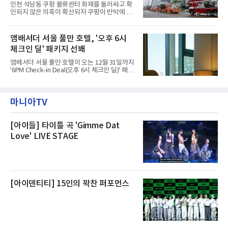
부터 2가구 지원 완료CFS는 신현초등학교, 신
인천 석남동 쿠팡 물류센터 화재를 둘러싸고 확
현북초등학교, 신현여자중학교 등 인천 서해구
인되지 않은 의혹이 확산되자 쿠팡이 반박에 나
관내 임시 대피소 3곳에서 체류해온 화재 피해
섰다. 화재 전 센터 내부에서 탄내가 났다는 주장
주민들을 대상으로 출장 청소업체 요청 접수를
에 대해서는 외부 화재 연기 유입이라고 설명했
시작했다. 현장에서 극심한 피해를 입은 지역 주
고, 2023년 같은 물류센터에서 발생한 화재에
앰배서더 서울 풀만 호텔, '오후 6시
민들의 호응 속에 CFS는 즉시 행동에 나섰다. 지
대해서도 쿠팡 입주 전 공사 과정에서 벌어진 일
난 28일 오후 전문 청소업체와
체크인 딜' 패키지 선봬
이라며 선을 그었다.쿠팡은 21일 인천 물류센터
내부에서 불이 타는 냄새가 났다는 의혹과 관련
앰배서더 서울 풀만 호텔이 오는 12월 31일까지
해 “사실무근”이라는 입장을 밝혔다.회사 측은
'6PM Check-in Deal(오후 6시 체크인 딜)' 패키
“인근에서 지난 15일 다른 회사에서 발생한 대
지를 선보인다.이번 패키지는 오후 6시 체크인
형 화재 연기가 인입돼 즉시 방재팀이 조사한 결
으로 여유로운 저녁 시간부터 호텔 스테이를 시
과 일산화탄소가 미검출됐고, 내부 문제가 아닌
작할 수 있도록 준비됐다.앰배서더 서울 풀만 호
것으로 확인됐다”고 설명했다.이어 “정확한 화
마니아TV
텔 측은 “퇴근 후 또는 주말 도심 속에서 짧지만
재 원인은 추후 조사될
온전한 휴식을 원하는 고객들에게 특별한 경험
을 제공한다”고 밝혔다.패키지는 디럭스와 이그
제큐티브 두 가지 타입으로 구성된다. 디럭스 패
[아이들] 타이틀 곡 'Gimme Dat
키지는 객실 1박(룸 온리)으로 심플한 호캉스를
Love' LIVE STAGE
즐길 수 있으며, 이그제큐티브 패키지는 객실 1
박과 함께 클럽 앰배서더 라운지 2인 이용, 웰니
스 센터 사우나 2인 이용 혜택이 포함된다.특히
클럽 앰배서더 라운지
[아이덴티티] 15인의 꽉찬 퍼포먼스