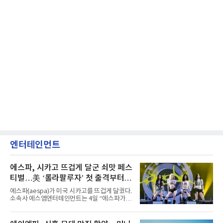
엔터테인먼트
에스파, 시카고 뜨겁게 달군 쇠맛 페스
티벌…美 ‘롤라팔루자’ 첫 출격부터
증명한 존재감
에스파(aespa)가 미국 시카고를 뜨겁게 달궜다.
소속사 에스엠엔터테인먼트는 4일 “에스파가
지난 2일(현지 시간) 미국 시카고 그랜트 파크에
서 열린 ‘롤라팔루자 시카고’(Lollapalooza
Chicago)의 알리안츠 스테이지에 올랐다”며