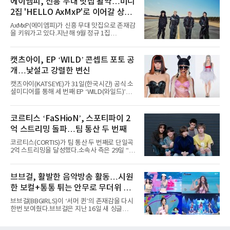
에이엠피, 신흥 무대 맛집 활약…미니
“총 14곡으로 구성된 세트리스트를 선사, 데뷔 7
2집 'HELLO AxMxP'로 이어갈 상승
년 차다운 노련한 무대 매너와 파워풀한 에너지
로 현장의 분위기를 압도했다”고 밝혔다.1991
세
AxMxP(에이엠피)가 신흥 무대 맛집으로 존재감
년 시작된 ‘롤라팔루자’는 8개 스테이지, 170여
을 키워가고 있다.지난해 9월 정규 1집
팀의 아티스트와 40만 명 이상의 관객이 운집하
'AxMxP'를 발매하며 가요계에 정식 출격한
는 북미 최대 규모의 페스티벌이다.올해 ‘롤라팔
AxMxP는 데뷔 전부터 버스킹과 각종 페스티벌,
루자 시카고’에는 에스파 외에도 제니, 아이들,
공연 무대에 오르며 실전 경험을 쌓아왔다.이들
캣츠아이, EP ‘WILD’ 콘셉트 포토 공
코르티스 등 K팝 스타들이 출연진 명단에 이름
은 소속사 패밀리 콘서트를 비롯해 '뷰티풀 민트
을 올렸다.이날 에스파는
개…낯설고 강렬한 변신
라이프 2025', '2025 부산국제록페스티벌' 등 대
형 무대에 잇달아 출연해 당찬 에너지와 풋풋한
캣츠아이(KATSEYE)가 31일(한국시간) 공식 소
매력으로 음악팬들의 눈도장을 찍었다.이후
셜미디어를 통해 세 번째 EP ‘WILD(와일드)’의
AxMxP는 '카운트다운 판타지 2025-2026',
콘셉트 포토와 트랙리스트를 공개했다.‘Wild
'PEAKBOX 2025 vol.2 : 사랑·청춘·행복', '2025
heart(와일드 하트)’라는 제목이 붙은 콘셉트 포
Someday Christmas - 부산' 등 무대를 통해 안
토에는 멤버들의 본능적이고 야성적인 면모가
코르티스 ‘FaSHioN’, 스포티파이 2
정적인 실력을 입증했고, 올해 '2026 어썸뮤직
강렬하게 담겼다. 짙은 아이섀도와 푸른빛·금빛·
페스티벌', '뷰티풀 민트 라이프 2026', '2026
억 스트리밍 돌파…팀 통산 두 번째
붉은빛의 컬러 렌즈가 비현실적인 분위기를 자
아내고, 여러 원색이 불규칙하게 뒤섞인 멀티컬
코르티스(CORTIS)가 팀 통산 두 번째로 단일곡
러 헤어와 과감한 블루·블랙 립 메이크업이 낯설
2억 스트리밍을 달성했다.소속사 측은 29일 “코
고도 매혹적인 비주얼을 완성했다.스타일링 역
르티스의 데뷔 앨범 수록곡 ‘FaSHioN’이 글로
시 파격적이다. 스터드와 망사, 코르셋, 풍성한
벌 오디오·음원 스트리밍 플랫폼 스포티파이에
레이스 등 언뜻 어울리지 않을 듯한 소재와 실루
서 27일 자로 누적 재생 수 2억 회를 돌파했
브브걸, 활발한 음악방송 활동…시원
엣을 거침없이 결합했다. 멤버들은 각기 다른 개
다”고 밝혔다.곡이 발표된 지 약 10개월 만이다.
성을 살린 스타일링을 선
한 보컬+통통 튀는 안무로 무더위 사
팀의 첫 번째 2억 스트리밍 곡은 동일 음반에 수
록된 ‘GO!’다. 이 노래는 공개 약 9개월 만인 지
냥
브브걸(BBGIRLS)이 ‘서머 퀸’의 존재감을 다시
난달 26일 자에 2억 고지를 밟았다. 이는 최근 5
한번 보여줬다.브브걸은 지난 16일 새 싱글
년 내 데뷔한 보이그룹의 곡 중 최단기 2억 달성
'BODY WAVE'(바디 웨이브)를 발매하고 각종 음
이며 ‘FaSHioN’이 그 다음이다.코르티스는 평
악방송에 출연했다.브브걸은 컴백 이후 Mnet
소 관심이 많은 ‘패션’을 소재로 곡을 공동 창작