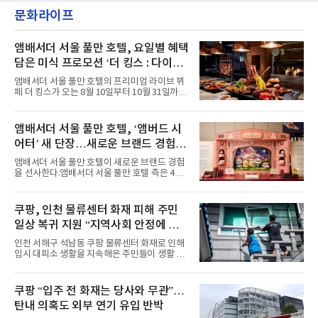
'엠카운트다운'을 시작으로 KBS2 '뮤직뱅크',
했다. “내 티, 5 bucks 바지는, 만원” 등 멤버들
문화라이프
MBC '쇼! 음악중심', SBS '인기가요' 등 주요 음
의 라이프 스타일
악방송 무대에 올라 화려한 퍼포먼스를 펼쳤다.
시원한 에너지와 안정적인 라이브, 통통 튀는 매
력을 앞세워 매 무대 색다른 볼거리를 선사했다.
앰배서더 서울 풀만 호텔, 요일별 혜택
특히 화사한 파스텔 톤의 비치웨어부터 청량한
담은 미식 프로모션 ‘더 킹스 : 다이닝
마린룩, 햇살 아래 반짝이는 물결을 연상시키는
프리빌리지즈’ 선봬
스커트, 강렬한 붉은 계열의 스타일링까지 각기
앰배서더 서울 풀만 호텔의 프리미엄 라이브 뷔
다른 매력을 선보였다. 브브걸은 다채로운 여름
페 더 킹스가 오는 8월 10일부터 10월 31일까지
패션을 완벽하게 소화하며 보
특별 프로모션 ‘더 킹스 : 다이닝 프리빌리지
즈’를 선보인다.앰배서더 서울 풀만 호텔 측은
“요일마다 다른 즐거움과 한층 깊어진 미식의 여
앰배서더 서울 풀만 호텔, ‘앰버드 시
유를 경험할 수 있도록 기획했다”고 밝혔다.먼저
어터’ 새 단장…새로운 브랜드 경험 선
월요일과 화요일에는 한 주의 문을 여는 여유로
운 식사를 테마로 다양한 혜택이 마련된다. 런치
사
앰배서더 서울 풀만 호텔이 새로운 브랜드 경험
이용 시 성인 5인 이상 사전 예약 고객에게 성인
을 선사한다.앰배서더 서울 풀만 호텔 측은 4일
1인 무료 혜택을 제공하며, 디너 이용 시에는 성
“호텔 공식 마스코트 앰버드(Ambird)의 새로운
인 2인 이상 사전 예약 고객에게 소인 1인 무료
이야기를 담은 인형 극장 콘셉트의 공간 ‘앰버드
혜택을 제공한다.수요일 런치에는 사전 예약한
시어터(Ambird Theater)’를 새롭게 선보인
쿠팡, 인천 물류센터 화재 피해 주민
유료 회원 고객을 대상으로 5% 추가 할인 또는
다”고 밝혔다.앰배서더 서울 풀만 호텔은 로비
바우처 1매 추가
일상 복귀 지원 “지역사회 안정에 총
한편에 마련된 앰버드 존을 통해 앰버드의 세계
관을 소개해왔다. 앰버드 존은 앰버드가 우주여
력”
인천 서해구 석남동 쿠팡 물류센터 화재로 인해
행 중 수집한 다양한 굿즈를 전시한 '앰버드 플래
임시 대피소 생활을 지속해온 주민들이 생활 터
닛(Ambird Planet)과 계절별 플라워 연출로 사
전으로 돌아갈 수 있는 계기가 마련됐다. 쿠팡풀
랑받아온 ‘앰버드 가든(Ambird Garden)’으로
필먼트서비스(CFS)가 지난 28일부터 화재 피해
구성되어 있다.새 단장한 앰버드 시어터는 오페
주민을 대상으로 전문 출장 청소서비스 지원에
쿠팡 “입주 전 화재는 당사와 무관”…
라 극장을 모티브로 한 데코레이션으로 구성됐
나섬으로써 본격적인 지역사회 복구 작업이 시
다. 무대 공간 및 티켓 박스
탄내 의혹도 외부 연기 유입 반박
작된 것이다.대피소 주민 중심 청소 접수, 첫날