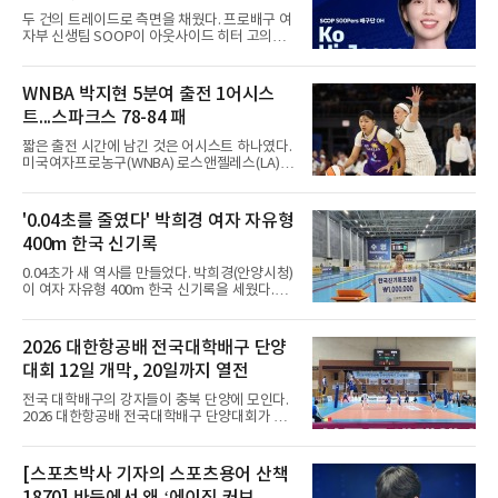
입...창단 첫 시즌 담금질
재감을 드러냈다. 킥오프 10분 전 손을 흔들며
두 건의 트레이드로 측면을 채웠다. 프로배구 여
등장하자 환호가 터졌고, 전반 막판 호르헤 도밍
자부 신생팀 SOOP이 아웃사이드 히터 고의정
게스의 선제골 때보다 벤치에서
과 서지혜를 잇달아 영입했다.SOOP 구단은 IBK
기업은행, 현대건설과 각각 트레이드를 단행해
측면 공격수 2명을 보강했다고 10일 밝혔다. 먼
WNBA 박지현 5분여 출전 1어시스
저 정솔민을 IBK기업은행으로 보내는 조건으로
트...스파크스 78-84 패
고의정과 2026-2027시즌 신인 드래프트 2라운
드 지명권을 확보했고, 이어 현대건설에는
짧은 출전 시간에 남긴 것은 어시스트 하나였다.
2027-2028시즌 신인 2라운드 지명권을 내주고
미국여자프로농구(WNBA) 로스앤젤레스(LA)
서지혜를 데려왔다.두 선수의 색깔은 다르다.
스파크스의 박지현이 5분여를 소화했으나 팀은
2018-2019시즌 신인 드래프트 2라운드 5순위
졌다.박지현은 10일(한국시간) 미국 캘리포니아
로 프로에 입성한 고의정은 강한 서브와 측면 공
주 로스앤젤레스의 크립토닷컴 아레나에서 열린
'0.04초를 줄였다' 박희경 여자 자유형
격력이 강점으로, 2020-2021시즌부터 세 시즌
골든스테이트 발키리스와의 2026 WNBA 정규
연속 30경기 이상 출전하며 꾸준히 활약했다.
400m 한국 신기록
리그 홈 경기를 벤치에서 시작해 5분 13초를 뛰
었다. 3점 슛 1개를 포함해 야투 3개를 시도했으
0.04초가 새 역사를 만들었다. 박희경(안양시청)
나 넣지 못했고, 어시스트 1개를 기록했다.결과
이 여자 자유형 400m 한국 신기록을 세웠다.박
도 아쉬웠다. LA 스파크스는 골든스테이트에
희경은 9일 전주완산수영장에서 열린 제45회 대
78-84로 져 시즌 12승 19패로 15개 팀 중 10위
통령배 전국수영대회 여자 자유형 400m 결승에
에 자리했다.같은 날 역사적 장면도 나왔다. 미네
서 4분09초65의 한국 신기록으로 우승했다. 지
2026 대한항공배 전국대학배구 단양
소타 링크스의 가드 케일라 맥브라이드가 댈러
난해 10월 제106회 전국체육대회에서 한다경
스 윙스전에서 3점 슛 10개를 성공시
대회 12일 개막, 20일까지 열전
(전라북도체육회)이 작성한 종전 기록(4분09초
69)을 약 10개월 만에 0.04초 앞당긴 기록이다.
전국 대학배구의 강자들이 충북 단양에 모인다.
이 종목에서 꾸준히 정상급 기량을 보여온 박희
2026 대한항공배 전국대학배구 단양대회가 오
경은 이번 경신으로 중장거리 경쟁력을 다시 확
는 12일부터 20일까지 9일간 충북 단양군에서
인했다.과정에는 인내가 있었다. 박희경은 지난
펼쳐진다.한국대학배구연맹이 주최하고 단양군
해 전국체전 때부터 이번 대회를 목표로 준비해
체육회와 단양군배구협회가 주관하는 이번 대회
[스포츠박사 기자의 스포츠용어 산책
왔다며, 상반기에는 생각만큼 결과가 나오지 않
에는 남자대학부 15개 팀과 여자대학부 7개 팀
아 아쉬움도 있었지만 부족한 부분을