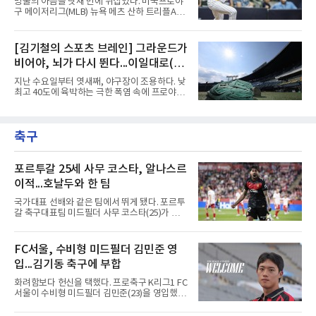
방출의 아픔을 닷새 만에 뒤집었다. 미국프로야
가 최고조에 이른 5∼9일 25경기를 전면 취소하
구 메이저리그(MLB) 뉴욕 메츠 산하 트리플A에
고 9월 이후 일정을 다시 편성해 치르기로 했다.
서 지난 5일 방출됐던 배지환이 밀워키 브루어
변화도 있다. 9월 6일까지 모든 경기는 요일과
스 이적과 동시에 빅리그에 복귀했다.배지환은
상관없이 오후 7시에 시작하며, 더위가 일찍 가
10일(한국시간) 미국 위스콘신주 밀워키 아메리
[김기철의 스포츠 브레인] 그라운드가
시면 경기 시간은 예전으로 돌아갈 수 있다.선수
칸패밀리필드에서 열린 미네소타 트윈스전에 밀
들에게는 올해 세 번째 출발이
비어야, 뇌가 다시 뛴다...이일대로(以
워키 유니폼을 입고 나섰다. 구단은 이날 마이너
리그 계약한 배지환을 26인 로스터에 올렸다고
逸待勞)의 지혜
지난 수요일부터 엿새째, 야구장이 조용하다. 낮
발표했다.복귀 무대에서 결과도 나왔다. 3-3으
최고 40도에 육박하는 극한 폭염 속에 프로야구
로 맞선 7회초 2루 대수비로 들어간 그는 7회말
경기가 닷새 연속 취소되었고, 응원의 열기로 가
첫 타석에서 재치 있는 1루수 앞 번트 안타로 출
득차야 할 관중석은 텅 비었다. 리그 전체가 이렇
루했다. 지난해까지 피츠버그 파이리츠에서 4년
게 며칠씩 통째로 멈춘 것은 매우 이례적인 일이
연속 빅리그를 누볐던 그의 올 시즌 첫 안타였다.
축구
다. 문밖을 나서면 거리는 사우나 한증막이고 10
9회말 무사 1루에서도 보내
여 분 걷기도 힘들고 머리도 멍해지는 날이 계속
되었다. 내일부터는 다시 함성이 돌아오겠지만,
지금 이 침묵은 승리도 패배도 아닌 다른 질문을
포르투갈 25세 사무 코스타, 알나스르
던진다. 왜 뛰지 않는 쪽이 오히려 더 똑똑한 선
이적...호날두와 한 팀
택일 수 있을까.우리 뇌 깊숙한 곳, 뇌간 바로 위
에는 체온을 24시간 감시하는 자동 온도조절기
국가대표 선배와 같은 팀에서 뛰게 됐다. 포르투
가 있다. 시상하부라는 이 작은 기관은 혈액 온도
갈 축구대표팀 미드필더 사무 코스타(25)가 사
가 0.5도만
우디아라비아 프로축구 알나스르로 이적해 크리
스티아누 호날두와 함께한다.사우디 프로리그
디펜딩 챔피언 알나스르는 9일(현지시간) 스페
FC서울, 수비형 미드필더 김민준 영
인 라리가 마요르카에서 코스타를 영입했다고
입...김기동 축구에 부합
발표했다. 구단은 사회관계망서비스(SNS)에 여
정이 시작된다며, 전투에서 승리한 기사가 갑옷
화려함보다 헌신을 택했다. 프로축구 K리그1 FC
을 벗자 팀 유니폼을 입은 코스타가 나타나는 영
서울이 수비형 미드필더 김민준(23)을 영입했다
상을 함께 올렸다. 마요르카도 이적 합의를 알리
고 10일 밝혔다.과천고와 경희대를 거친 김민준
며 코스타의 헌신과 프로 정신에 감사를 전했다.
은 대학 무대를 지나 최근 K4리그 서산 파이오니