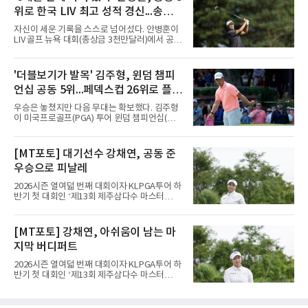
30위에 이름을 올렸다. 이날 미국 노스캐롤라이
위로 한국 LIV 최고 성적 경신...송영한
나주 그린즈버러의 세지필드 컨트리클럽(파70)
에서 끝난 윈덤 챔피언십에서 최종 합계 15언더
도 톱10
자신이 세운 기록을 스스로 넘어섰다. 안병훈이
파 265타로 공동 5위에 오른 결과다. 지난해 3월
LIV 골프 뉴욕 대회(총상금 3천만달러)에서 공동
이후 처음으로 30위권에 들었다.반등의 폭이 컸
5위에 올라 한국 선수 최고 성적을 경신했다.안
다. 한동안 슬럼프에 빠졌던 그는 세계랭킹이 줄
병훈은 10일(한국시간) 미국 뉴저지주 베드민스
곧 내려가 올해 6월 1일 끝난 찰스 슈와브 챌린
터의 트럼프 내셔널 골프 클럽 베드민스터(파
'더블보기가 발목' 김주형, 윈덤 챔피
지 이후 150위까지 떨어진 바 있다. 그러나 6월
71)에서 열린 최종 4라운드에서 버디 5개와 보
US오픈 3위로 부활의 신호
언십 공동 5위...페덱스컵 26위로 플레
기 3개를 묶어 2언더파 69타를 쳤다. 최종 합계
7언더파 277타로 5위, 우승자 호아킨 니만(칠레
이오프행
우승은 놓쳤지만 다음 무대는 확보했다. 김주형
·16언더파 268타)과는 9타 차였다.기록의 의미
이 미국프로골프(PGA) 투어 윈덤 챔피언십(총
가 크다. 올해 LIV 골프로 이적해 새로 만들어진
상금 850만달러)을 공동 5위로 마쳤다.김주형은
팀 '코리안 골프클럽'의 주장을 맡은 안병훈은 시
10일(한국시간) 미국 노스캐롤라이나주 그린즈
즌 개막전이던 2월 사우디아라비아 대회 공동 9
버러의 세지필드 컨트리클럽(파70)에서 열린 최
[MT포토] 대기선수 강채연, 공동 준
위를 뛰어넘는 최고 성적을 냈다. 당시 그는
종 4라운드에서 버디 3개를 잡았으나 보기 1개
2022년 출범한 LIV 골프에서
우승으로 피날레
와 더블보기 1개가 나오며 이븐파 70타에 그쳤
다. 최종 합계 15언더파 265타로 해리 홀(잉글랜
2026시즌 열여덟 번째 대회이자 KLPGA투어 하
드)과 공동 5위였다. 우승자 마이클 브레넌(미국
반기 첫 대회인 ‘제13회 제주삼다수 마스터
·22언더파 258타)과는 7타 차다.기회는 있었다.
스’(총상금 10억 원, 우승상금 1억 8천만 원)가
지난달 제네시스 스코틀랜드 오픈 우승으로 33
제주도 서귀포시에 위치한 테디밸리 골프앤리조
개월의 공백을 깼던 김주형은 3라운드까지 선두
트(파72/6,767야드)에서 열렸다.9일 최종라운
[MT포토] 강채연, 아쉬움이 남는 마
에 1타 뒤진 3위로 시즌 2승을 노렸다. 그러나 마
드 경기가 펼쳐졌다.강채연이 18번 홀에서 경기
지막 날 타수를 줄이지 못하며
지막 버디퍼트
하고 있다.
2026시즌 열여덟 번째 대회이자 KLPGA투어 하
반기 첫 대회인 ‘제13회 제주삼다수 마스터
스’(총상금 10억 원, 우승상금 1억 8천만 원)가
제주도 서귀포시에 위치한 테디밸리 골프앤리조
트(파72/6,767야드)에서 열렸다.9일 최종라운