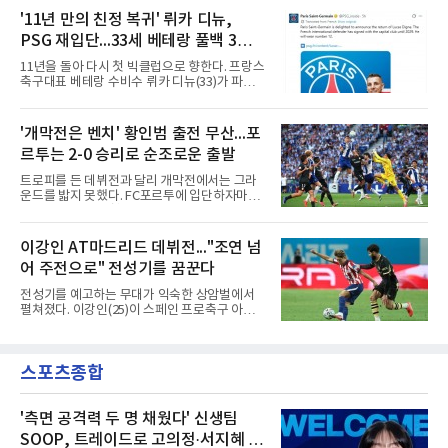
코스타의 경력은 이렇다. 포르투갈 SC 브라가에
아FC에서 뛰었다. 180㎝의 신장을 갖춘 그에 대
'11년 만의 친정 복귀' 뤼카 디뉴,
서 프로에 데뷔한 2000년생 수비형 미드필더인
해 서울 구단은 활동량과 기동력, 중원에서 공수
그는 UD 알메리아(스페인)를 거
PSG 재입단...33세 베테랑 풀백 3년
균형을 잡아주는 플레이가 강점이라고 설명했
다.영입 배경은 감독의 축구 색깔과 맞닿아 있다.
계약
11년을 돌아 다시 첫 빅클럽으로 향한다. 프랑스
서울은 화려하지 않아도 끊임없이 움직이며 팀
축구대표 베테랑 수비수 뤼카 디뉴(33)가 파리
에 헌신하는 김민준의 플레이를 높이 샀다. 많은
생제르맹(PSG) 유니폼을 다시 입는다.PSG는
움직임과 희생을 요구하는 김기동 감독의 축구
10일(한국시간) 애스턴 빌라(잉글랜드)에서 뛰
에 부합하는 자원이라 판단하고, 현재 기량뿐 아
어온 디뉴를 재영입했다고 발표했다. 계약 기간
'개막전은 벤치' 황인범 출전 무산...포
니라 성장 가능성까지 고려해 영입을 결정했다.
은 2029년까지 3년이며, 등번호는 12번이다. 구
효과도 기대된다. K리그1
르투는 2-0 승리로 순조로운 출발
체적인 이적료는 공개되지 않았으나 영국 BBC
는 PSG가 왼쪽 풀백 디뉴의 바이아웃인 850만
트로피를 든 데뷔전과 달리 개막전에서는 그라
파운드(약 162억원)를 애스턴 빌라에 지불하기
운드를 밟지 못했다. FC포르투에 입단하자마자
로 했다고 전했다.돌아오는 길은 길었다. 프랑스
슈퍼컵 우승을 경험했던 국가대표 미드필더 황
릴에서 프로 생활을 시작한 디뉴는 2013년부터
인범(29)이 정규리그 개막전에서는 벤치를 지켰
2015년까지 두 시즌 PSG에서 뛰며 리그1 2회,
다.포르투는 10일(한국시간) 포르투갈 포르투의
이강인 AT마드리드 데뷔전..."조연 넘
프랑스컵 1회, 리그컵 2회 우승 등을 경험했다.
이스타디우 두 드라강에서 열린 알베르카와의
이후 AS로마 임대와 바르셀로나(스페
어 주전으로" 전성기를 꿈꾼다
2026-2027 포르투갈 프리메이라리가 1라운드
홈 경기에서 2-0으로 이겼다. 두 골 모두 페널티
전성기를 예고하는 무대가 익숙한 상암벌에서
킥에서 나왔다. 전반 9분 안드레 실바가 상대 골
펼쳐졌다. 이강인(25)이 스페인 프로축구 아틀
키퍼의 반칙으로 얻은 페널티킥을 직접 성공시
레티코 마드리드(AT마드리드) 데뷔전을 한국 팬
켰고, 전반 44분에는 가브리 베이가가 또 한 번
들 앞에서 화려하게 치렀다.9일 서울월드컵경기
의 페널티킥을 침착하게 마무리했다.이로써 지
장에서 열린 AT마드리드와 맨체스터 시티(맨시
난 시즌 챔피언 포르투는 리그 2연패이자 통산
스포츠종합
티)의 2026 쿠팡플레이 시리즈 친선경기는 사실
32번째 우승을 향한 첫발을 기분 좋
상 이강인을 위한 거대한 입단식이었다. 킥오프
3시간여 전부터 경기장 주변은 팬들로 북적였
고, 그의 영문 이름과 새 등번호 '7'이 박힌 붉은
'측면 공격력 두 명 채웠다' 신생팀
줄무늬 유니폼이 유독 눈에 띄었다. 경기장에는
SOOP, 트레이드로 고의정·서지혜 영
5만78명이 들어찼다.주인공은 벤치에서부터 존