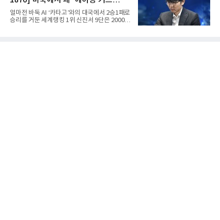
1870] 바둑에서 왜 ‘에이징 커브
등 모두 22개 팀이 참가해 치열한 승부를 벌인
다.남자대학부는 A조에 한양대·경상국립대·충
(Aging Curve)’‘라고 말할까
얼마전 바둑 AI ‘카타고’와의 대국에서 2승1패로
남대·홍익대·중부대, B조에 조선대·호남대·인하
승리를 거둔 세계랭킹 1위 신진서 9단은 2000년
대·경일대·경희대, C조에 국립목포대·성균관대·
생으로 10대 후반부터 세계 정상급에 올라선 대
명지대·우석대·경기대가 편성됐다.여자대학부
표적인 ‘젊은 기사’이다. 2020년 1월부터 한국
에서는 A조 경일대·호남대·동의대와 B조 목포과
바둑랭킹 1위를 지켰고, 2026년 6월에도 78개
학대·단국대·우석대·광주여대가 정상에 도전한
월 연속 1위를 기록했다. (본 코너 1808회 ‘바둑
다.경기는 단양국민체
선수는 왜 ‘기사(棋士)’라고 부를까‘ 참조) 김은
지 9단은 2007년생으로 한국 여자바둑의 대표
적인 10대 후반~20대 초반 강자이다. 2026년 6
월 여자랭킹 1위를 지키고 있었고, 전체랭킹에
서도 개인 최고 순위를 계속 경신해왔다. 바둑에
서 10~20대가 강세를 보이는 이유는 ‘두뇌 능력
의 전성기’ 하나로 설명하기 어렵다. 계산력·집
중력·학습 속도