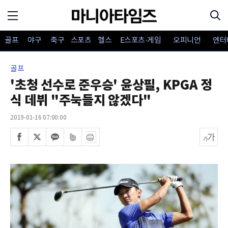
골프
야구
축구
스포츠
헬스
E스포츠·게임
오피니언
엔터
골프
'초청 선수로 준우승' 윤상필, KPGA 정
식 데뷔 "주눅들지 않겠다"
2019-01-16 07:00:00