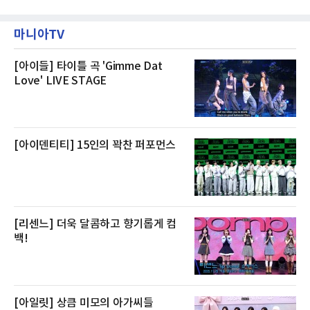
20일까지 전복, 문어, 낙지, 장어 등 70여종의 수
즐길 수 있으며, 이그제큐티브 패키지는 객실 1
산물을 할인 판매한다고 8일 밝혔다.이번 행사
박과 함께 클럽 앰배서더 라운지 2인 이용, 웰니
에는 국내산 활전복과 문어, 낙지, 장어, 생물새
스 센터 사우나 2인 이용 혜택이 포함된다.특히
마니아TV
우 등이 포함됐다. 쿠팡은 올해 큰 크기의 전복
클럽 앰배서더 라운지
생산량이 늘어난 점을 반영해 주요 산지 상품을
로켓프레시 새벽배송으로 선보인다고 설명했다.
전복은 산지에서 채취한 뒤 전국으로 직송되는
[아이들] 타이틀 곡 'Gimme Dat
방식으로 운영된다. 신선도가 중요한 상품인 만
Love' LIVE STAGE
큼 이르면 다음 날 오전 배송이 가능하도록 물류
망을 활용하고 있다.쿠팡의 전복 매입량도 늘고
있다. 쿠팡에 따르면 전복 매입량은 2020년 30
톤 미만에서 2022년 140톤
[아이덴티티] 15인의 꽉찬 퍼포먼스
[리센느] 더욱 달콤하고 향기롭게 컴
백!
[아일릿] 상큼 미모의 아가씨들