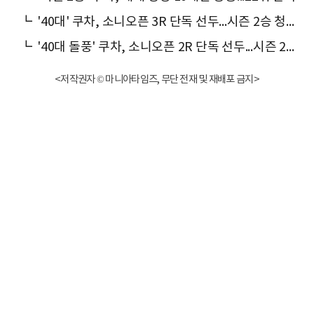
┗
'40대' 쿠차, 소니오픈 3R 단독 선두...시즌 2승 청신호
┗
'40대 돌풍' 쿠차, 소니오픈 2R 단독 선두...시즌 2승 도전
<저작권자 © 마니아타임즈, 무단 전재 및 재배포 금지>