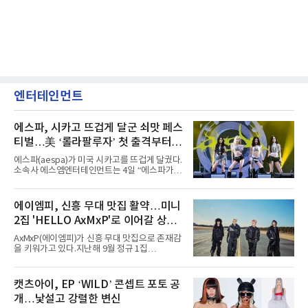
엔터테인먼트
에스파, 시카고 뜨겁게 달군 쇠맛 페스
티벌…美 ‘롤라팔루자’ 첫 출격부터
증명한 존재감
에스파(aespa)가 미국 시카고를 뜨겁게 달궜다.
소속사 에스엠엔터테인먼트는 4일 “에스파가
지난 2일(현지 시간) 미국 시카고 그랜트 파크에
서 열린 ‘롤라팔루자 시카고’(Lollapalooza
Chicago)의 알리안츠 스테이지에 올랐다”며
에이엠피, 신흥 무대 맛집 활약…미니
“총 14곡으로 구성된 세트리스트를 선사, 데뷔 7
2집 'HELLO AxMxP'로 이어갈 상승
년 차다운 노련한 무대 매너와 파워풀한 에너지
로 현장의 분위기를 압도했다”고 밝혔다.1991
세
AxMxP(에이엠피)가 신흥 무대 맛집으로 존재감
년 시작된 ‘롤라팔루자’는 8개 스테이지, 170여
을 키워가고 있다.지난해 9월 정규 1집
팀의 아티스트와 40만 명 이상의 관객이 운집하
'AxMxP'를 발매하며 가요계에 정식 출격한
는 북미 최대 규모의 페스티벌이다.올해 ‘롤라팔
AxMxP는 데뷔 전부터 버스킹과 각종 페스티벌,
루자 시카고’에는 에스파 외에도 제니, 아이들,
공연 무대에 오르며 실전 경험을 쌓아왔다.이들
캣츠아이, EP ‘WILD’ 콘셉트 포토 공
코르티스 등 K팝 스타들이 출연진 명단에 이름
은 소속사 패밀리 콘서트를 비롯해 '뷰티풀 민트
을 올렸다.이날 에스파는
개…낯설고 강렬한 변신
라이프 2025', '2025 부산국제록페스티벌' 등 대