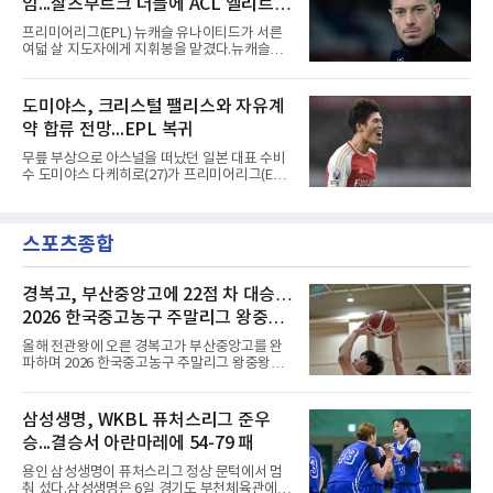
임...잘츠부르크 더블에 ACL 엘리트 2
다면 공식전 5경기 연속 득점이었다. 다만 메이
저리그사커(MLS)에서 이어온 4경기 연속골 기
연패 경력
프리미어리그(EPL) 뉴캐슬 유나이티드가 서른
록은 유지된다.경기는 팽팽했다. 전반 38분 다비
여덟 살 지도자에게 지휘봉을 맡겼다.뉴캐슬은
드 마르티네스의 땅볼 크로스를 드니 부앙가가
6일(현지시간) 마티아스 야이슬레(독일) 감독 선
오른발로 마무리해 LAFC가 앞섰으나, 4분 뒤 로
임을 발표했다. 그는 스페인 라망가에서 진행 중
베르토 알바라도가 골 지역 정면에서 왼발 슈팅
인 프리시즌 캠프에 곧바로 합류했다. 구단은 유
도미야스, 크리스털 팰리스와 자유계
으로 골대 오른쪽 하단을 찔러 균형을 맞췄다.승
럽 축구계에서 가장 촉망받는 젊은 감독을 데려
부는 승부차기로 갈렸다. LAFC는
약 합류 전망...EPL 복귀
왔다고 밝혔다.이력은 이른 나이에 쌓였다. 서른
셋이던 2021년 오스트리아 레드불 잘츠부르크
무릎 부상으로 아스널을 떠났던 일본 대표 수비
사령탑에 올라 첫 시즌 리그와 컵대회를 동시에
수 도미야스 다케히로(27)가 프리미어리그(EPL)
제패했고, 구단 역사상 처음으로 팀을 유럽축구
로 돌아온다.영국 BBC는 6일(한국시간) 도미야
연맹(UEFA) 챔피언스리그 토너먼트에 올린 뒤
스가 입단 테스트를 마치고 크리스털 팰리스에
리그 2연패도 달성했다.아시아에서도 성과를 냈
자유계약(FA)으로 합류할 전망이라고 보도했다.
다. 2023년 사우디아라비아 알아흘리로 옮겨
스포츠종합
큰 틀의 계약 조건은 이미 합의됐고 구단은 개막
2024-2025시즌과 2025-2026시즌
을 앞두고 영입 절차를 서두르고 있다.그의 최근
여정은 순탄치 않았다. 고질적인 무릎 부상 끝에
지난 시즌 아스널과 상호 합의로 계약을 해지했
경복고, 부산중앙고에 22점 차 대승…
고, 네덜란드 아약스에서 시즌 막판 8경기를 소
2026 한국중고농구 주말리그 왕중왕
화했다. 이후 일본 대표로 월드컵에 나서 선발 2
전 첫 승 신고
경기를 포함해 3경기를 뛰며 감각을 끌어올렸
올해 전관왕에 오른 경복고가 부산중앙고를 완
다.구단의 판단은 신중했다. 크리스털 팰리스는
파하며 2026 한국중고농구 주말리그 왕중왕전
기량을 확신하면서도 부상
첫 경기를 승리로 장식했다.경복고는 6일 전남
해남 우슬체육관에서 열린 대회 남고부 예선리
그 H조 1차전에서 부산중앙고를 98-76으로 제
삼성생명, WKBL 퓨처스리그 준우
압했다. 박지오가 26점, 김호원이 22점, 정우진
승...결승서 아란마레에 54-79 패
이 19점을 올리는 등 삼각편대의 고른 활약이 승
리를 이끌었다.경복고는 경기 초반부터 박지오
용인 삼성생명이 퓨처스리그 정상 문턱에서 멈
와 김호원의 내·외곽포가 고르게 터지며 주도권
춰 섰다.삼성생명은 6일 경기도 부천체육관에서