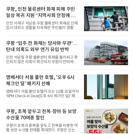
이야기를 담은 인형 극장 콘셉트의 공간 ‘앰버드
시어터(Ambird Theater)’를 새롭게 선보인
쿠팡, 인천 물류센터 화재 피해 주민
다”고 밝혔다.앰배서더 서울 풀만 호텔은 로비
일상 복귀 지원 “지역사회 안정에 총
한편에 마련된 앰버드 존을 통해 앰버드의 세계
관을 소개해왔다. 앰버드 존은 앰버드가 우주여
력”
인천 서해구 석남동 쿠팡 물류센터 화재로 인해
행 중 수집한 다양한 굿즈를 전시한 '앰버드 플래
임시 대피소 생활을 지속해온 주민들이 생활 터
닛(Ambird Planet)과 계절별 플라워 연출로 사
전으로 돌아갈 수 있는 계기가 마련됐다. 쿠팡풀
랑받아온 ‘앰버드 가든(Ambird Garden)’으로
필먼트서비스(CFS)가 지난 28일부터 화재 피해
구성되어 있다.새 단장한 앰버드 시어터는 오페
주민을 대상으로 전문 출장 청소서비스 지원에
쿠팡 “입주 전 화재는 당사와 무관”…
라 극장을 모티브로 한 데코레이션으로 구성됐
나섬으로써 본격적인 지역사회 복구 작업이 시
다. 무대 공간 및 티켓 박스
탄내 의혹도 외부 연기 유입 반박
작된 것이다.대피소 주민 중심 청소 접수, 첫날
부터 2가구 지원 완료CFS는 신현초등학교, 신
인천 석남동 쿠팡 물류센터 화재를 둘러싸고 확
현북초등학교, 신현여자중학교 등 인천 서해구
인되지 않은 의혹이 확산되자 쿠팡이 반박에 나
관내 임시 대피소 3곳에서 체류해온 화재 피해
섰다. 화재 전 센터 내부에서 탄내가 났다는 주장
주민들을 대상으로 출장 청소업체 요청 접수를
에 대해서는 외부 화재 연기 유입이라고 설명했
시작했다. 현장에서 극심한 피해를 입은 지역 주
고, 2023년 같은 물류센터에서 발생한 화재에
앰배서더 서울 풀만 호텔, '오후 6시
민들의 호응 속에 CFS는 즉시 행동에 나섰다. 지
대해서도 쿠팡 입주 전 공사 과정에서 벌어진 일
난 28일 오후 전문 청소업체와
체크인 딜' 패키지 선봬
이라며 선을 그었다.쿠팡은 21일 인천 물류센터
내부에서 불이 타는 냄새가 났다는 의혹과 관련
앰배서더 서울 풀만 호텔이 오는 12월 31일까지
해 “사실무근”이라는 입장을 밝혔다.회사 측은
'6PM Check-in Deal(오후 6시 체크인 딜)' 패키
“인근에서 지난 15일 다른 회사에서 발생한 대
지를 선보인다.이번 패키지는 오후 6시 체크인
형 화재 연기가 인입돼 즉시 방재팀이 조사한 결
으로 여유로운 저녁 시간부터 호텔 스테이를 시
과 일산화탄소가 미검출됐고, 내부 문제가 아닌
작할 수 있도록 준비됐다.앰배서더 서울 풀만 호
쿠팡, 초복 앞두고 전복·장어 등 보양
것으로 확인됐다”고 설명했다.이어 “정확한 화
텔 측은 “퇴근 후 또는 주말 도심 속에서 짧지만
재 원인은 추후 조사될
수산물 70여종 할인
온전한 휴식을 원하는 고객들에게 특별한 경험
을 제공한다”고 밝혔다.패키지는 디럭스와 이그
쿠팡이 초복과 중복을 앞두고 전복을 비롯한 여
제큐티브 두 가지 타입으로 구성된다. 디럭스 패
름 보양 수산물 판매를 확대한다. 쿠팡은 오는
키지는 객실 1박(룸 온리)으로 심플한 호캉스를