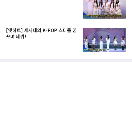
[앳하트] 새시대의 K-POP 스타를 꿈
꾸며 데뷔!