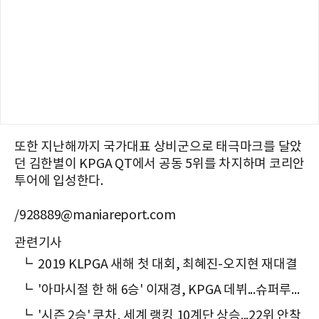
또한 지난해까지 국가대표 상비군으로 태극마크를 달았
던 김한별이 KPGA QT에서 공동 5위를 차지하며 코리안
투어에 입성한다.
/928889@maniareport.com
관련기사
┗
2019 KLPGA 새해 첫 대회, 최혜진-오지현 재대결
┗
'아마시절 한 해 6승' 이재경, KPGA 데뷔...슈퍼루키 될까
┗
'시즌 2승' 쿠차, 세계 랭킹 10계단 상승...22위 안착