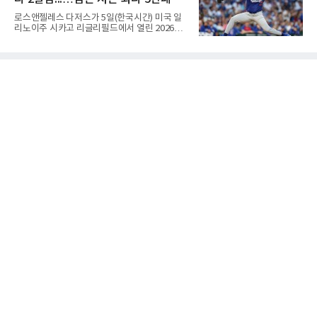
장되었던 이번 연수는, 뚜껑을 열어보니 '제구력
5등급에게 2주짜리 족집게 과외를 붙여 1등급을
로스앤젤레스 다저스가 5일(한국시간) 미국 일
기대한 꼴'이었다는 냉정한 평가를 피하기 어렵
리노이주 시카고 리글리필드에서 열린 2026
게 됐다.야구에서 투수의 제구력은 오랜 시간 투
MLB 시카고 컵스와 원정 경기에서 1-5로 무릎
구폼을 반복하며 몸에 새겨진 일종의 근육 기억
을 꿇었다. 트레이드로 데려온 좌완 태릭 스쿠벌
과 밸런스의 산물이다. 릴리스 포인트의 미세한
을 선발로 올리고도 시즌 최다인 5연패에 빠졌
오차나 하체 활용의 불균형은 수백, 수천 번의
다.월드시리즈 2연패를 노리는 내셔널리그 서부
교정 훈련과 실전 피드
지구 선두 다저스는 지난 1일 보스턴 레드삭스
전을 시작으로 5경기를 내리 내줬다. 지구 2위
애리조나 다이아몬드백스와의 격차는 8.5경기
로 여유가 있으나, 유망주 3명을 지불하고 품은
카드가 등판한 날 패했다는 점에서 충격이 작지
않다.다저스 데뷔전을 치른 스쿠벌은 6이닝 동
안 4피안타 2볼넷 6탈삼진 2실점으로 버텼지만
시즌 6패(7승)째를 안았다. 1-0 리드를