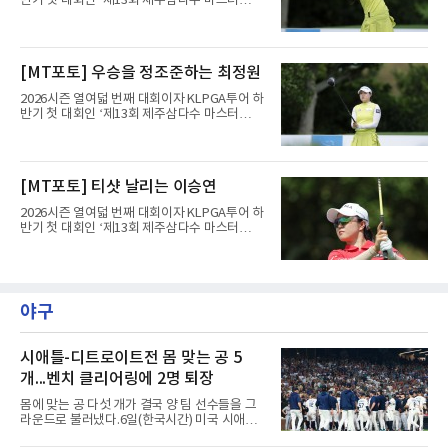
반기 첫 대회인 ‘제13회 제주삼다수 마스터
스’(총상금 10억 원, 우승상금 1억 8천만 원)가
제주도 서귀포시에 위치한 테디밸리 골프앤리조
트(파72/6,767야드)에서 열리고 있다.6일 현재
1라운드 경기가 펼쳐지고 있다.최정원이 16번
[MT포토] 우승을 정조준하는 최정원
홀에서 경기하고 있다.
2026시즌 열여덟 번째 대회이자 KLPGA투어 하
반기 첫 대회인 ‘제13회 제주삼다수 마스터
스’(총상금 10억 원, 우승상금 1억 8천만 원)가
제주도 서귀포시에 위치한 테디밸리 골프앤리조
트(파72/6,767야드)에서 열리고 있다.6일 현재
1라운드 경기가 펼쳐지고 있다.최정원이 16번
[MT포토] 티샷 날리는 이승연
홀에서 경기하고 있다.
2026시즌 열여덟 번째 대회이자 KLPGA투어 하
반기 첫 대회인 ‘제13회 제주삼다수 마스터
스’(총상금 10억 원, 우승상금 1억 8천만 원)가
제주도 서귀포시에 위치한 테디밸리 골프앤리조
트(파72/6,767야드)에서 열리고 있다.6일 현재
1라운드 경기가 펼쳐지고 있다.이승연이 16번
홀에서 경기하고 있다.
야구
시애틀-디트로이트전 몸 맞는 공 5
개...벤치 클리어링에 2명 퇴장
몸에 맞는 공 다섯 개가 결국 양 팀 선수들을 그
라운드로 불러냈다.6일(한국시간) 미국 시애틀
T모바일 파크에서 열린 시애틀 매리너스와 디트