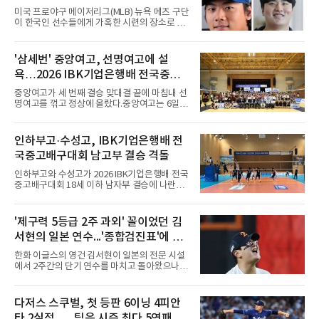
미 귀국, 배지환은 미국 잔류할 듯
미국 프로야구 메이저리그(MLB) 뉴욕 메츠 구단
이 한국인 선수들에게 가혹한 시련의 장소로 전
락하고 있다. 한때 한국 야구의 미래를 이끌어갈
대형 유망주로 기대를 모았던 투수 심준석에 이
어, 빅리그 경력을 지닌 내외야수 배지환까지 연
'삼세번' 중앙여고, 선명여고에 설
달아 뉴욕 메츠 산하 마이너리그에서 방출 통보
욕…2026 IBK기업은행배 전국중고
를 받는 아픔을 겪었다. 두 선수의 동반 이탈은
메츠 구단이 유독 한국 선수들에게 '기회의 땅'이
배구대회 우승
중앙여고가 세 번째 결승 맞대결 끝에 마침내 선
아닌 '무덤'처럼 작용하고 있음을 방증하고 있다.
명여고를 꺾고 정상에 올랐다.중앙여고는 6일
고교 시절 시속 160km에 달하는 강속구로 큰 스
충북 제천실내체육관에서 열린 2026 IBK기업은
포트라이트를 받았던 심준석은 루키리그에서 메
행배 전국중고배구대회 18세 이하 여자부 결승
츠 구단으로부터 방출 조치됐다. 피츠버그 파이
에서 선명여고를 세트스코어 3-1(13-25, 25-14,
인하부고·수성고, IBK기업은행배 전
리츠와 마이애미 말린스를 거쳐 메츠에 둥지를
25-17, 25-10)로 물리치고 우승을 차지했다.첫
틀며 반등을 노렸으나
국중고배구대회 남고부 결승 격돌
세트를 13-25로 내주며 불안하게 출발한 중앙여
고는 이후 조직력을 되찾아 2세트부터 경기 주
인하부고와 수성고가 2026 IBK기업은행배 전국
도권을 완전히 장악했다. 강한 서브와 탄탄한 수
중고배구대회 18세 이하 남자부 결승에 나란히
비를 앞세워 내리 세 세트를 따내며 짜릿한 역전
진출하며 우승을 놓고 맞대결을 펼치게 됐다.인
승을 완성했다.이번 우승은 더욱 의미가 컸다. 중
하부고는 5일 충북 제천실내체육관에서 열린 대
앙여고는 올해 3월 춘계연맹전과 5월 종별선수
회 남자 18세 이하부 준결승에서 남성고를 세트
'제구력 5등급 2주 과외' 꼴이었던 김
권대회 결승에서 모두 선명여고에 패해 준우승
스코어 3-1(25-17, 17-25, 25-21, 25-17)로 꺾
에 머물렀다. 그러나 세 번째
서현의 일본 연수...'종합검진표'에 불
고 결승행 티켓을 따냈다. 인하부고는 높은 공격
성공률을 앞세워 경기 주도권을 잡으며 승리를
과
한화 이글스의 영건 김서현이 일본의 전문 시설
거뒀다.수성고도 준결승에서 속초고를 상대로
에서 2주간의 단기 연수를 마치고 돌아왔으나,
안정된 조직력을 바탕으로 3-1(25-23, 25-16,
실전 마운드에서 여전히 극심한 제구 난조를 노
22-25, 25-19) 승리를 거두며 결승에 합류했다.
출하며 야구 팬들과 전문가들 사이에 씁쓸한 뒷
치열한 승부 속에서도 공수 균형을 유지한 수성
맛을 남기고 있다.출국 당시만 해도 선수의 고질
다저스 스쿠벌, 첫 등판 6이닝 4피안
고는 인하부고와 우승을 다툴 기회를 잡았다.여
적인 제구 문제를 해결할 특효약이 될 것처럼 포
자 18세 이하부에서는 중앙여고
타 2실점...…팀은 시즌 최다 5연패