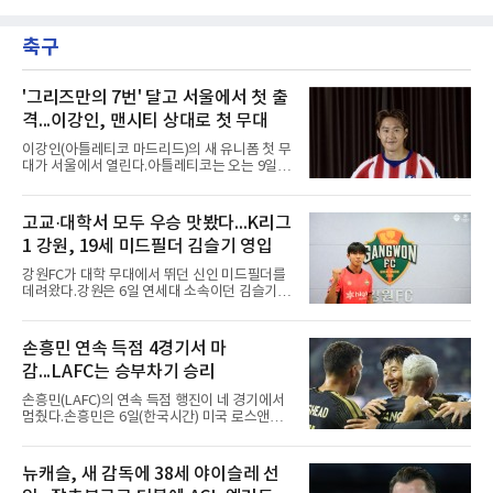
이다.본인의 의지는 확고하다. 저지는 올 시즌 안
수상자로 NC 다이노스 내야수 김한별을 선정했
에 돌아오겠다며, 애초부터 최대한 빨리 복귀하
다고 밝혔다. 6월에 이어 두 달 연속 수상으로,
는 것이 계획이었고 올해를 접겠다고 생각한 적
축구
이 상 제정 이래 첫 사례다.ADT캡스가 KBO와
은 없다고 말했다.이탈은
함께 시상하는 이 상은 공식 기록위원이 승리 확
률 기여도와 수비 지수를 종합 평가해 해당 기간
최고점을 받은 수비 장면에 준다.수상 장면은 지
'그리즈만의 7번' 달고 서울에서 첫 출
난달 23일 서울 잠실구장에서 나왔다. NC가 7-5
격...이강인, 맨시티 상대로 첫 무대
로 앞선 8회말 1사 만루에서 김한별은 LG 트윈
스 오지환의 강한 타구에 몸을 날려 막아낸 뒤 유
이강인(아틀레티코 마드리드)의 새 유니폼 첫 무
격수 김주원에게 연결했다. 김주원이 1루수 블
대가 서울에서 열린다.아틀레티코는 오는 9일
레인에게 던지며 4-6-3 병살타가 완
오후 8시 서울월드컵경기장에서 맨체스터 시티
와 2026 쿠팡플레이 시리즈 친선 경기를 치른다.
구단 소집 명단에 이강인이 포함되면서 변수가
고교·대학서 모두 우승 맛봤다...K리그
없는 한 그의 첫 출격은 서울이 된다.등번호부터
1 강원, 19세 미드필더 김슬기 영입
무게가 실렸다. 이강인은 첫 경기부터 7번을 단
다. 2010년대 팀의 전성기를 이끈 앙투안 그리즈
강원FC가 대학 무대에서 뛰던 신인 미드필더를
만이 달았던 번호다.합류 과정은 순탄치 않았다.
데려왔다.강원은 6일 연세대 소속이던 김슬기
스페인으로 건너가려던 그는 병역 특례 행정 절
(19)를 영입했다고 밝혔다. 186㎝, 79㎏의 신체
차 문제로 출국이 미뤄졌고, 국내에서 홀로 훈련
조건을 갖췄다.이력은 우승으로 채워져 있다. 수
해 왔다. 6일 입국하는 동료들과 처음 대면한 뒤
원고 시절 주축으로 활약하며 지난해 전국고등
손흥민 연속 득점 4경기서 마
짧게 호흡을 맞춰 경기에 나선다.역할도 관심사
리그와 추계전국고등대회 우승에 기여했고, 올
다. 유려한 탈압박과
감...LAFC는 승부차기 승리
해 연세대 진학 후에는 춘계한산대첩기대학대회
정상에 올랐다. 2024년에는 17세 이하(U-17) 대
손흥민(LAFC)의 연속 득점 행진이 네 경기에서
표팀 훈련에도 소집됐다.김슬기는 입단하게 돼
멈췄다.손흥민은 6일(한국시간) 미국 로스앤젤
기쁘고 영광이라며 프로 무대에서도 성장해 팀
레스 BMO 스타디움에서 열린 2026시즌 리그스
에 꼭 필요한 선수가 되겠다고 각오를 밝혔다.
컵 리그 페이즈 1차전 치바스 과달라하라(멕시
코)전에 선발 출전했으나 공격포인트 없이 후반
뉴캐슬, 새 감독에 38세 야이슬레 선
41분 타일러 보이드와 교체됐다. 이날 골을 넣었