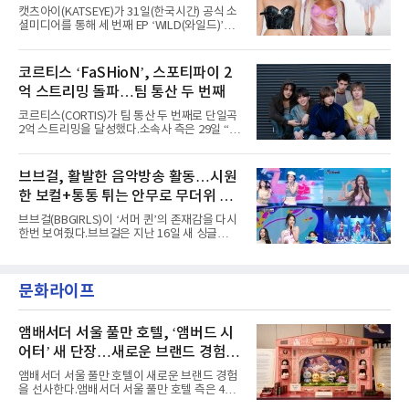
형 무대에 잇달아 출연해 당찬 에너지와 풋풋한
캣츠아이(KATSEYE)가 31일(한국시간) 공식 소
매력으로 음악팬들의 눈도장을 찍었다.이후
셜미디어를 통해 세 번째 EP ‘WILD(와일드)’의
AxMxP는 '카운트다운 판타지 2025-2026',
콘셉트 포토와 트랙리스트를 공개했다.‘Wild
'PEAKBOX 2025 vol.2 : 사랑·청춘·행복', '2025
heart(와일드 하트)’라는 제목이 붙은 콘셉트 포
Someday Christmas - 부산' 등 무대를 통해 안
토에는 멤버들의 본능적이고 야성적인 면모가
코르티스 ‘FaSHioN’, 스포티파이 2
정적인 실력을 입증했고, 올해 '2026 어썸뮤직
강렬하게 담겼다. 짙은 아이섀도와 푸른빛·금빛·
페스티벌', '뷰티풀 민트 라이프 2026', '2026
억 스트리밍 돌파…팀 통산 두 번째
붉은빛의 컬러 렌즈가 비현실적인 분위기를 자
아내고, 여러 원색이 불규칙하게 뒤섞인 멀티컬
코르티스(CORTIS)가 팀 통산 두 번째로 단일곡
러 헤어와 과감한 블루·블랙 립 메이크업이 낯설
2억 스트리밍을 달성했다.소속사 측은 29일 “코
고도 매혹적인 비주얼을 완성했다.스타일링 역
르티스의 데뷔 앨범 수록곡 ‘FaSHioN’이 글로
시 파격적이다. 스터드와 망사, 코르셋, 풍성한
벌 오디오·음원 스트리밍 플랫폼 스포티파이에
레이스 등 언뜻 어울리지 않을 듯한 소재와 실루
서 27일 자로 누적 재생 수 2억 회를 돌파했
브브걸, 활발한 음악방송 활동…시원
엣을 거침없이 결합했다. 멤버들은 각기 다른 개
다”고 밝혔다.곡이 발표된 지 약 10개월 만이다.
성을 살린 스타일링을 선
한 보컬+통통 튀는 안무로 무더위 사
팀의 첫 번째 2억 스트리밍 곡은 동일 음반에 수
록된 ‘GO!’다. 이 노래는 공개 약 9개월 만인 지
냥
브브걸(BBGIRLS)이 ‘서머 퀸’의 존재감을 다시
난달 26일 자에 2억 고지를 밟았다. 이는 최근 5
한번 보여줬다.브브걸은 지난 16일 새 싱글
년 내 데뷔한 보이그룹의 곡 중 최단기 2억 달성
'BODY WAVE'(바디 웨이브)를 발매하고 각종 음
이며 ‘FaSHioN’이 그 다음이다.코르티스는 평
악방송에 출연했다.브브걸은 컴백 이후 Mnet
소 관심이 많은 ‘패션’을 소재로 곡을 공동 창작
'엠카운트다운'을 시작으로 KBS2 '뮤직뱅크',
했다. “내 티, 5 bucks 바지는, 만원” 등 멤버들
문화라이프
MBC '쇼! 음악중심', SBS '인기가요' 등 주요 음
의 라이프 스타일
악방송 무대에 올라 화려한 퍼포먼스를 펼쳤다.
시원한 에너지와 안정적인 라이브, 통통 튀는 매
력을 앞세워 매 무대 색다른 볼거리를 선사했다.
앰배서더 서울 풀만 호텔, ‘앰버드 시
특히 화사한 파스텔 톤의 비치웨어부터 청량한
어터’ 새 단장…새로운 브랜드 경험 선
마린룩, 햇살 아래 반짝이는 물결을 연상시키는
사
스커트, 강렬한 붉은 계열의 스타일링까지 각기
앰배서더 서울 풀만 호텔이 새로운 브랜드 경험
다른 매력을 선보였다. 브브걸은 다채로운 여름
을 선사한다.앰배서더 서울 풀만 호텔 측은 4일
패션을 완벽하게 소화하며 보
“호텔 공식 마스코트 앰버드(Ambird)의 새로운