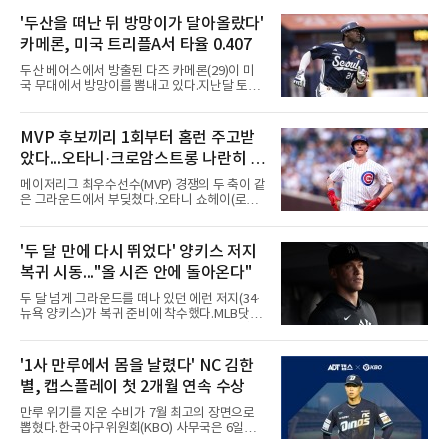
로이트 타이거스의 경기에서 벤치 클리어링이
벌어졌다. 난투극으로 번지지는 않았으나 좌완
'두산을 떠난 뒤 방망이가 달아올랐다'
게이브 스파이어와 댄 윌슨 시애틀 감독이 퇴장
카메론, 미국 트리플A서 타율 0.407
당했다.발단은 선발이었다. 시애틀 브라이언 우
가 디트로이트 타자를 세 차례 맞혔다. 다만 팔꿈
두산 베어스에서 방출된 다즈 카메론(29)이 미
치 보호대에 맞거나 변화구에 발이 스치는 수준
국 무대에서 방망이를 뽐내고 있다.지난달 토론
이어서 치명적이지는 않았다.분위기는 그다음에
토 블루제이스와 마이너리그 계약을 맺은 카메
달라졌다. 우에 이어 등판한 스파이어가 우타자
론은 루키리그 2경기를 거쳐 트리플A 버펄로 바
글라이버 토레스의 몸쪽 빠른 볼로 왼쪽 넓적다
이슨스로 승격한 뒤 연일 뜨거운 타격감을 보이
MVP 후보끼리 1회부터 홈런 주고받
리를 맞혔다. 토레스와 시애틀 포수 칼 롤리가 말
고 있다.수치가 압도적이다. 트리플A 15경기에
을 주고받자 AJ 힌치 디
았다...오타니·크로암스트롱 나란히 홈
서 타율 0.407(54타수 22안타), 2홈런, 10타점,
8도루를 기록 중이며 OPS는 1.151에 이른다.
런 맞불
메이저리그 최우수선수(MVP) 경쟁의 두 축이 같
15경기 중 14경기에서 안타를 만들었고 최근 7
은 그라운드에서 부딪쳤다.오타니 쇼헤이(로스
경기 연속 안타도 이어갔다.6일(한국시간) 노퍽
앤젤레스 다저스)와 피트 크로암스트롱(시카고
타이즈전에서도 4타수 3안타 2득점을 올렸다.
컵스)은 6일(한국시간) 미국 시카고 리글리필드
2-6으로 뒤진 9회말 1사에서 좌전 안타로 발판
에서 나란히 홈런 두 방씩을 주고받았다.첫 회부
'두 달 만에 다시 뛰었다' 양키스 저지
을 놓았고, 버펄로는 이 회에만 5점을 뽑아 7-6
터 불이 붙었다. 1회초 선두타자 오타니가 컵스
역전승을 거뒀다.한국에서의 성적도
복귀 시동..."올 시즌 안에 돌아온다"
선발 이마나가 쇼타를 상대로 우월 솔로 홈런을
뽑자, 1회말 크로암스트롱이 다저스 선발 에릭
두 달 넘게 그라운드를 떠나 있던 에런 저지(34·
라워를 상대로 중월 솔로 홈런으로 응수했다. 최
뉴욕 양키스)가 복귀 준비에 착수했다.MLB닷컴
근 50년간 리글리필드에서 1회 양 팀 선두타자
은 6일(한국시간) 저지가 전날 추가 검사를 받은
홈런이 함께 나온 것은 두 번째이며, 통계업체
뒤 야외 달리기와 상체 저항 운동으로 훈련 강도
엘리어스 스포츠뷰로에 따르면 그해 MVP 투표
를 높여도 된다는 허가를 받았다고 전했다.저지
'1사 만루에서 몸을 날렸다' NC 김한
10위 이내 선수끼리 이런 공방을 벌인 사례는 처
는 이날 뉴욕 양키스타디움에서 열린 세인트루
음이다.흐름은 크로암스트롱
별, 캡스플레이 첫 2개월 연속 수상
이스 카디널스전을 앞두고 야구 장비를 착용한
채 스트레칭과 조깅, 저항 밴드 훈련을 소화했
만루 위기를 지운 수비가 7월 최고의 장면으로
다. 아메리칸리그 최우수선수(MVP) 3회 수상자
뽑혔다.한국야구위원회(KBO) 사무국은 6일
인 그가 부상 이후 야외 달리기에 나선 것은 처음
2026 신한 SOL KBO리그 7월 월간 캡스플레이