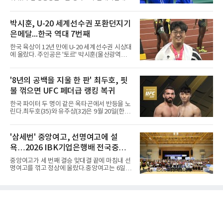
을 잡았다. 전반을 40-34로 앞선 경복고는 후반
열린 2026 티켓링크 WKBL 퓨처스리그 결승에
들어 높은 야투 성공률을 앞세워 점수 차를 더욱
서 일본여자프로농구 2부 리그 아란마레에 54-
벌렸고, 결국 22점 차 완승으로 경기를 마무리했
79로 졌다. 이다연이 14점을 넣었으나 20점 9리
박시훈, U-20 세계선수권 포환던지기
다.B조에서는 용산고가 안양고를 98-71로 꺾고
바운드를 기록한 바이 쿰바 디야산을 앞세운 상
대회 2연승을 달렸다.한편 남중
은메달...한국 역대 7번째
대를 넘지 못했다.이번 대회에 처음 출전한 아란
마레는 조별리그부터 결승까지 6전 전승을 거뒀
한국 육상이 12년 만에 U-20 세계선수권 시상대
고, 디야산이 최우수선수(MVP)로 뽑혔다.
에 올랐다. 주인공은 '토르' 박시훈(울산광역시)
이다.박시훈은 6일(한국시간) 미국 오리건주 유
진 헤이워드 필드에서 열린 세계육상연맹(WA)
20세 이하 세계선수권 남자 포환던지기 결선에
'8년의 공백을 지울 한 판' 최두호, 핏
서 20.31ｍ를 던져 2위에 올랐다. 우승자 알레산
불 꺾으면 UFC 페더급 랭킹 복귀
드로 보르헤스(브라질)와는 4㎝ 차이였다.기록
의 의미는 크다. 1986년 시작된 이 대회에서 한
한국 파이터 두 명이 같은 옥타곤에서 반등을 노
국이 따낸 메달은 은 1개와 동 5개뿐이다. 1992
린다.최두호(35)와 유주상(32)은 9월 20일(한국
년 이진일(800ｍ)의 은메달 이후 박재홍, 박재
시간) 미국 로스앤젤레스 크립토닷컴 아레나에
명, 정상진, 김현섭, 우상혁이 동메달을 보탰다.
서 열리는 'UFC 331: 반 vs 판토자 2'에 출전해
박시훈은 2014년 우상혁 이후 12년 만이자 역대
각각 파트리시우 핏불(39·브라질), 마이클 애즈
'삼세번' 중앙여고, 선명여고에 설
7번째 메달리스트가 됐다.승부는 막판에 갈렸
웰 주니어(25·미국)와 맞선다.최두호의 목표는 8
다. 3차 시기에서 20.31ｍ로 선
욕…2026 IBK기업은행배 전국중고
년 만의 페더급 랭킹 재진입이다. 데뷔 후 3연속
KO승으로 11위까지 올랐던 그는 2018년 7월 순
배구대회 우승
중앙여고가 세 번째 결승 맞대결 끝에 마침내 선
위에서 빠졌고, 병역을 마치고 2023년 복귀한
명여고를 꺾고 정상에 올랐다.중앙여고는 6일
뒤 1무에 이어 다시 3연속 KO승을 기록했다.상
충북 제천실내체육관에서 열린 2026 IBK기업은
대는 만만치 않다. 핏불은 현 페더급 15위이자
행배 전국중고배구대회 18세 이하 여자부 결승
벨라토르 두 체급 챔피언 출신으로 통산 37승 9
에서 선명여고를 세트스코어 3-1(13-25, 25-14,
패 중 KO 13회, 서브미션 12회, 판정 13회를 고
25-17, 25-10)로 물리치고 우승을 차지했다.첫
루 갖췄다. 통산 17승 중 1
세트를 13-25로 내주며 불안하게 출발한 중앙여
고는 이후 조직력을 되찾아 2세트부터 경기 주
도권을 완전히 장악했다. 강한 서브와 탄탄한 수