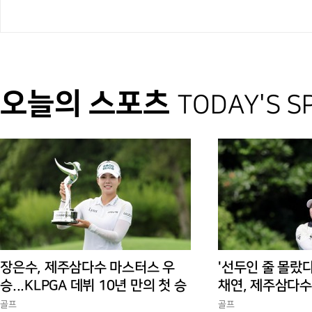
오늘의 스포츠
TODAY'S S
장은수, 제주삼다수 마스터스 우
'선두인 줄 몰랐다
승...KLPGA 데뷔 10년 만의 첫 승
채연, 제주삼다수
독 선두
골프
골프