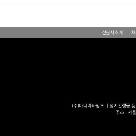
신문사소개
채
(주)마니아타임즈 ㅣ정기간행물 등록번
주소 : 서울