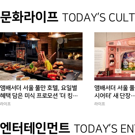
문화라이프
TODAY’S CUL
앰배서더 서울 풀만 호텔, 요일별
앰배서더 서울 풀
혜택 담은 미식 프로모션 ‘더 킹스 :
시어터’ 새 단장
다이닝 프리빌리지즈’ 선봬
험 선사
라이프
라이프
엔터테인먼트
TODAY’S E