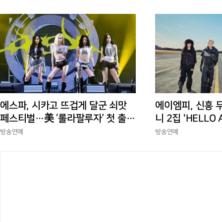
에스파, 시카고 뜨겁게 달군 쇠맛
에이엠피, 신흥 
페스티벌…美 ‘롤라팔루자’ 첫 출격
니 2집 'HELLO
부터 증명한 존재감
상승세
방송연예
방송연예