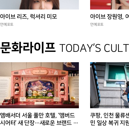
아이브 리즈, 럭셔리 미모
아이브 장원영, 
연예포토
연예포토
문화라이프
TODAY’S CUL
앰배서더 서울 풀만 호텔, ‘앰버드
쿠팡, 인천 물류
시어터’ 새 단장…새로운 브랜드 경
민 일상 복귀 지