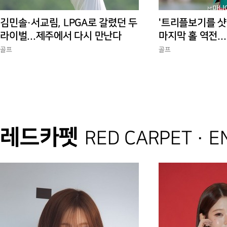
김민솔·서교림, LPGA로 갈렸던 두
'트리플보기를 샷
라이벌...제주에서 다시 만난다
마지막 홀 역전..
10승 완성
골프
골프
레드카펫
RED CARPET · 