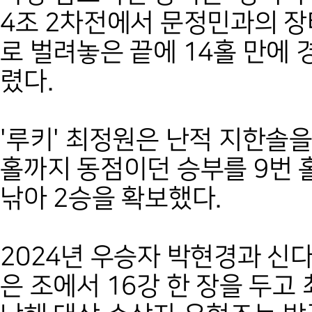
4조 2차전에서 문정민과의 장
로 벌려놓은 끝에 14홀 만에
렸다.
'루키' 최정원은 난적 지한솔을
홀까지 동점이던 승부를 9번 
낚아 2승을 확보했다.
2024년 우승자 박현경과 신
은 조에서 16강 한 장을 두고