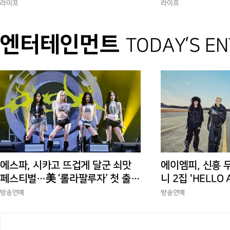
험 선사
에 총력”
라이프
라이프
엔터테인먼트
TODAY’S E
에스파, 시카고 뜨겁게 달군 쇠맛
에이엠피, 신흥 
페스티벌…美 ‘롤라팔루자’ 첫 출격
니 2집 'HELLO
부터 증명한 존재감
상승세
방송연예
방송연예