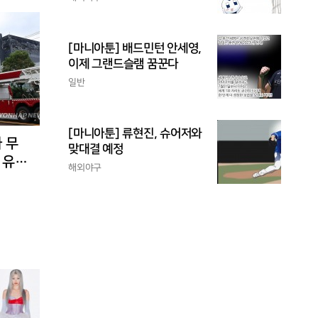
[마니아툰] 배드민턴 안세영,
이제 그랜드슬램 꿈꾼다
일반
[마니아툰] 류현진, 슈어저와
 무
맞대결 예정
 유입
해외야구