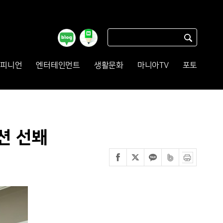
피니언
엔터테인먼트
생활문화
마니아TV
포토
션 선봬