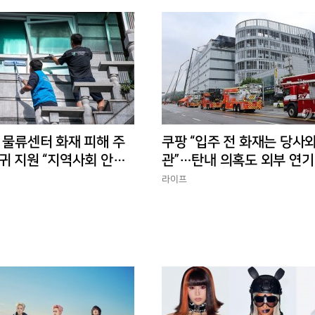
 물류센터 화재 피해 주
쿠팡 “입주 전 화재는 당사와
귀 지원 “지역사회 안정
관”…탄내 의혹도 외부 연기
반박
라이프