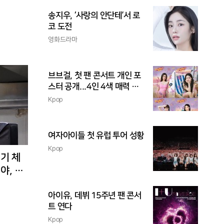
송지우, ‘사랑의 안단테’서 로
코 도전
영화드라마
브브걸, 첫 팬 콘서트 개인 포
스터 공개...4인 4색 매력 발
산
Kpop
여자아이들 첫 유럽 투어 성황
Kpop
경기 체
야, 환
아이유, 데뷔 15주년 팬 콘서
트 연다
Kpop