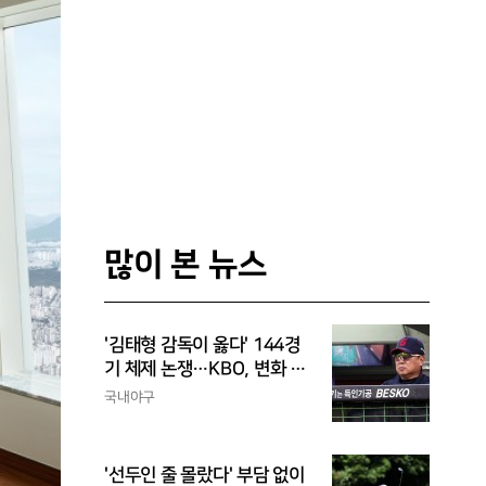
많이 본 뉴스
'김태형 감독이 옳다' 144경
기 체제 논쟁…KBO, 변화 고
민해야, 환경에 맞는 경기 수
국내야구
가 바람직
'선두인 줄 몰랐다' 부담 없이