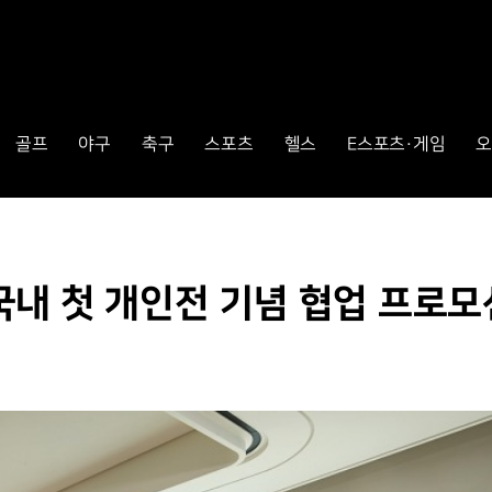
골프
야구
축구
스포츠
헬스
E스포츠·게임
오
내 첫 개인전 기념 협업 프로모