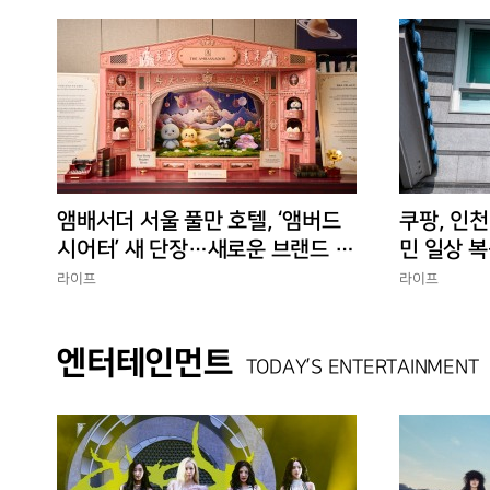
앰배서더 서울 풀만 호텔, ‘앰버드
쿠팡, 인천
시어터’ 새 단장…새로운 브랜드 경
민 일상 복
험 선사
에 총력”
라이프
라이프
엔터테인먼트
TODAY’S ENTERTAINMENT