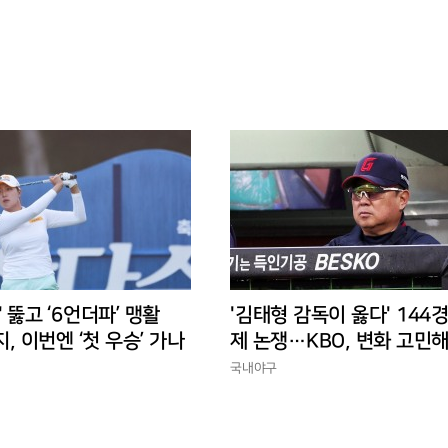
' 뚫고 ‘6언더파’ 맹활
'김태형 감독이 옳다' 144
지, 이번엔 ‘첫 우승’ 가나
제 논쟁…KBO, 변화 고민해
경에 맞는 경기 수가 바람직
국내야구