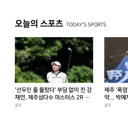
오늘의 스포츠
TODAY'S SPORTS
'선두인 줄 몰랐다' 부담 없이 친 강
제주 '폭염
채연, 제주삼다수 마스터스 2R 단
약... 박예
독 선두
골프
골프