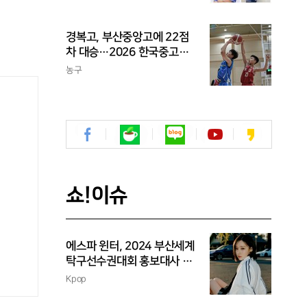
수
경복고, 부산중앙고에 22점
차 대승…2026 한국중고농
구 주말리그 왕중왕전 첫 승
농구
신고
쇼!이슈
에스파 윈터, 2024 부산세계
탁구선수권대회 홍보대사 위
촉
Kpop