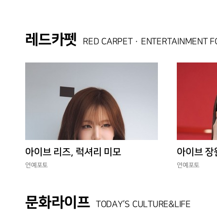
레드카펫
RED CARPET · ENTERTAINMENT 
아이브 리즈, 럭셔리 미모
아이브 장
연예포토
연예포토
문화라이프
TODAY’S CULTURE&LIFE