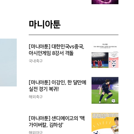
마니아툰
[마니아툰] 대한민국vs중국,
아시안게임 8강서 격돌
국내축구
[마니아툰] 이강인, 한 달만에
실전 경기 복귀!
해외축구
[마니아툰] 샌디에이고의 '맥
가이버칼, 김하성'
해외야구