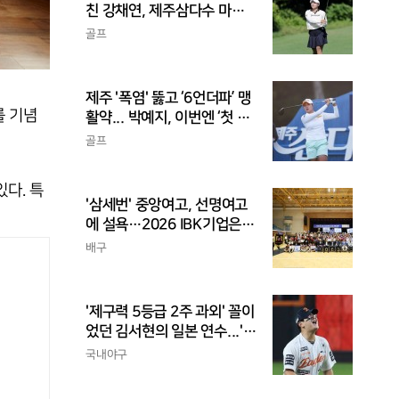
친 강채연, 제주삼다수 마스
터스 2R 단독 선두
골프
제주 '폭염' 뚫고 ‘6언더파’ 맹
를 기념
활약... 박예지, 이번엔 ‘첫 우
승’ 가나
골프
다. 특
'삼세번' 중앙여고, 선명여고
에 설욕…2026 IBK기업은행
배 전국중고배구대회 우승
배구
'제구력 5등급 2주 과외' 꼴이
었던 김서현의 일본 연수...'종
합검진표'에 불과
국내야구