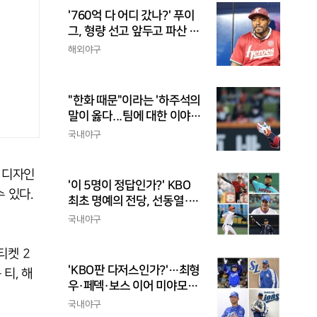
'760억 다 어디 갔나?' 푸이
그, 형량 선고 앞두고 파산 신
청
해외야구
"한화 때문"이라는 '하주석의
말이 옳다...팀에 대한 이야
기, 끝까지 안 하는 게 도리
국내야구
 디자인
'이 5명이 정답인가?' KBO
 있다.
최초 명예의 전당, 선동열·최
동원·이승엽·송진우·김응용
국내야구
을 둘러싼 논쟁
티켓 2
'KBO판 다저스인가?'…최형
티, 해
우·페덱·보스 이어 미야모리
까지, 삼성의 '스펙 만렙' 승부
국내야구