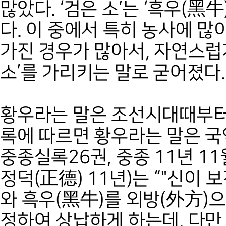
많았다. ‘검은 소’는 ‘흑우(黑牛)
다. 이 중에서 특히 농사에 많
가진 경우가 많아서, 자연스럽
소’를 가리키는 말로 굳어졌다.
황우라는 말은 조선시대때부터
록에 따르면 황우라는 말은 국역
중종실록26권, 중종 11년 11
정덕(正德) 11년)는 “"신이 
와 흑우(黑牛)를 외방(外方)
정하여 상납하게 하는데, 다만