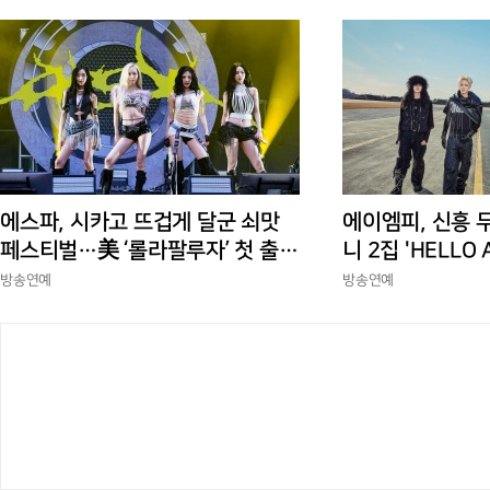
에스파, 시카고 뜨겁게 달군 쇠맛
에이엠피, 신흥 
페스티벌…美 ‘롤라팔루자’ 첫 출격
니 2집 'HELLO
부터 증명한 존재감
상승세
방송연예
방송연예