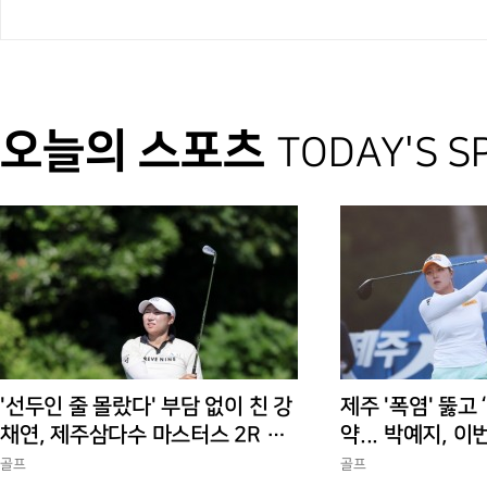
오늘의 스포츠
TODAY'S S
'선두인 줄 몰랐다' 부담 없이 친 강
제주 '폭염' 뚫고 
채연, 제주삼다수 마스터스 2R 단
약... 박예지, 이
독 선두
골프
골프