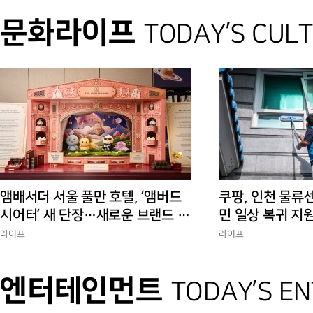
문화라이프
TODAY’S CUL
앰배서더 서울 풀만 호텔, ‘앰버드
쿠팡, 인천 물류
시어터’ 새 단장…새로운 브랜드 경
민 일상 복귀 지
험 선사
에 총력”
라이프
라이프
엔터테인먼트
TODAY’S E