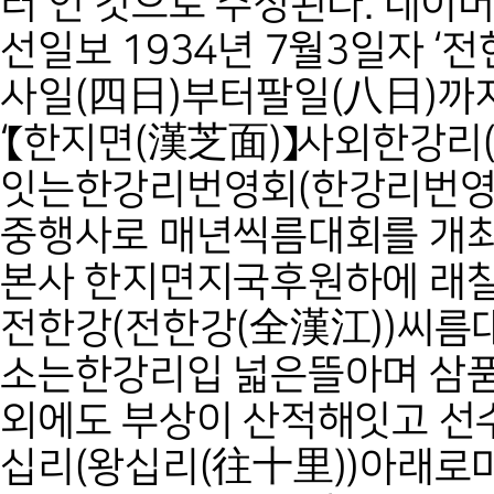
터 인 것으로 추정된다. 네이
선일보 1934년 7월3일자 ‘
사일(四日)부터팔일(八日)까지
‘【한지면(漢芝面)】사외한강
잇는한강리번영회(한강리번영
중행사로 매년씩름대회를 개
본사 한지면지국후원하에 래
전한강(전한강(全漢江))씨름
소는한강리입 넓은뜰아며 삼품
외에도 부상이 산적해잇고 선
십리(왕십리(往十里))아래로마