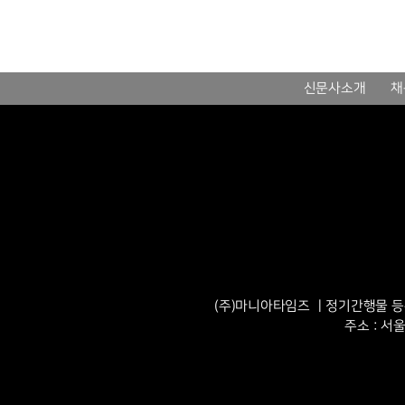
신문사소개
채
(주)마니아타임즈 ㅣ정기간행물 등록번
주소 : 서울