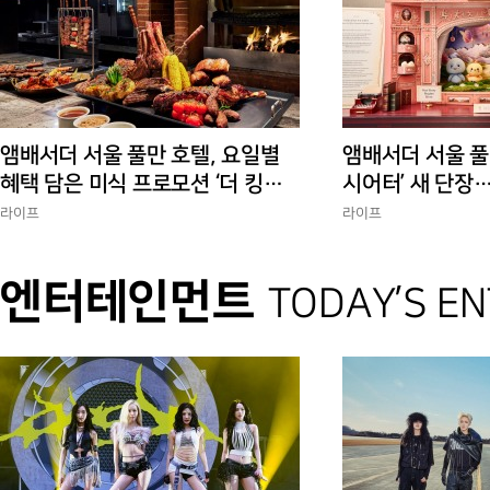
앰배서더 서울 풀만 호텔, 요일별
앰배서더 서울 풀
혜택 담은 미식 프로모션 ‘더 킹스 :
시어터’ 새 단장
다이닝 프리빌리지즈’ 선봬
험 선사
라이프
라이프
엔터테인먼트
TODAY’S E