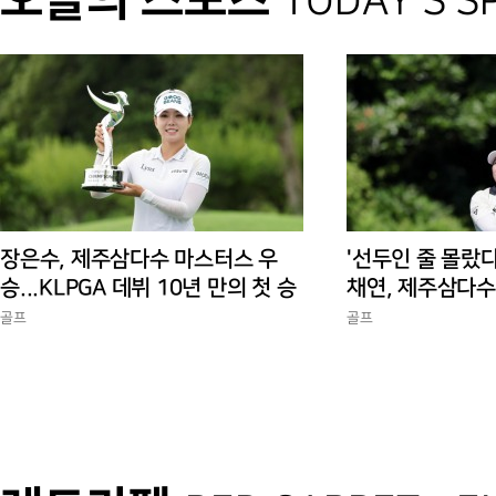
TODAY'S S
장은수, 제주삼다수 마스터스 우
'선두인 줄 몰랐다
승...KLPGA 데뷔 10년 만의 첫 승
채연, 제주삼다수
독 선두
골프
골프