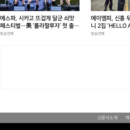
에스파, 시카고 뜨겁게 달군 쇠맛
에이엠피, 신흥 
페스티벌…美 ‘롤라팔루자’ 첫 출격
니 2집 'HELLO
부터 증명한 존재감
상승세
방송연예
방송연예
신문사소개
채