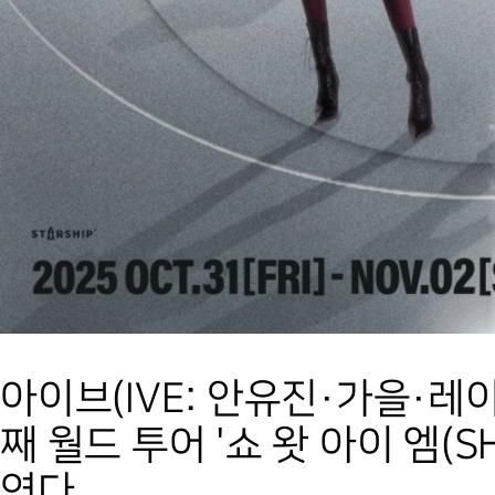
아이브(IVE: 안유진·가을·레
째 월드 투어 '쇼 왓 아이 엠(S
연다.