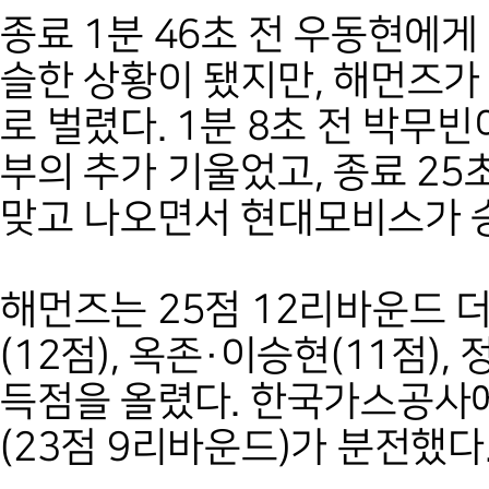
종료 1분 46초 전 우동현에게
슬한 상황이 됐지만, 해먼즈가
로 벌렸다. 1분 8초 전 박무
부의 추가 기울었고, 종료 25
맞고 나오면서 현대모비스가 
해먼즈는 25점 12리바운드 
(12점), 옥존·이승현(11점),
득점을 올렸다. 한국가스공사에
(23점 9리바운드)가 분전했다