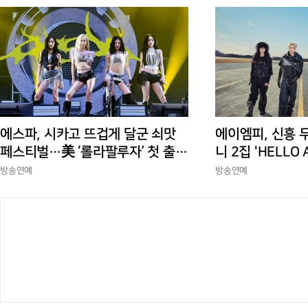
에스파, 시카고 뜨겁게 달군 쇠맛
에이엠피, 신흥 
페스티벌…美 ‘롤라팔루자’ 첫 출격
니 2집 'HELLO
부터 증명한 존재감
상승세
방송연예
방송연예