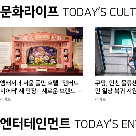
문화라이프
TODAY’S CUL
앰배서더 서울 풀만 호텔, ‘앰버드
쿠팡, 인천 물류
시어터’ 새 단장…새로운 브랜드 경
민 일상 복귀 지
험 선사
에 총력”
라이프
라이프
엔터테인먼트
TODAY’S E