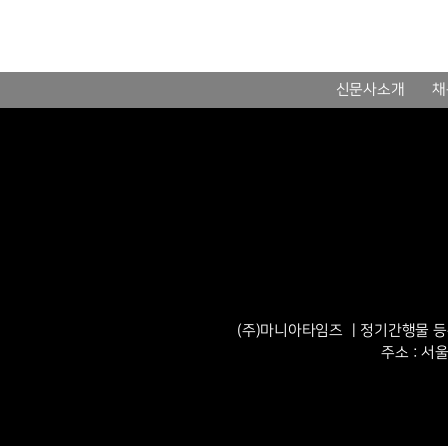
신문사소개
채
(주)마니아타임즈 ㅣ정기간행물 등록번
주소 : 서울