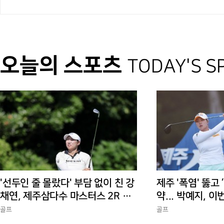
오늘의 스포츠
TODAY'S S
'선두인 줄 몰랐다' 부담 없이 친 강
제주 '폭염' 뚫고 
채연, 제주삼다수 마스터스 2R 단
약... 박예지, 이
독 선두
골프
골프