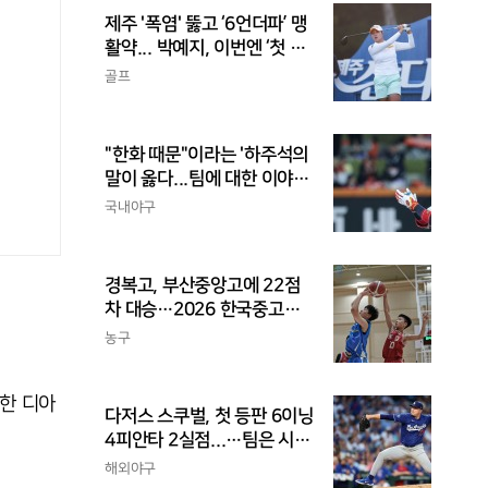
제주 '폭염' 뚫고 ‘6언더파’ 맹
활약... 박예지, 이번엔 ‘첫 우
승’ 가나
골프
"한화 때문"이라는 '하주석의
말이 옳다...팀에 대한 이야
기, 끝까지 안 하는 게 도리
국내야구
경복고, 부산중앙고에 22점
차 대승…2026 한국중고농
구 주말리그 왕중왕전 첫 승
농구
신고
성한 디아
다저스 스쿠벌, 첫 등판 6이닝
4피안타 2실점...…팀은 시즌
최다 5연패
해외야구