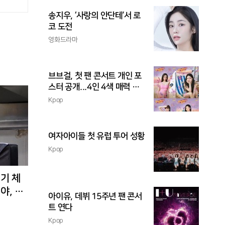
송지우, ‘사랑의 안단테’서 로
코 도전
영화드라마
브브걸, 첫 팬 콘서트 개인 포
스터 공개...4인 4색 매력 발
산
Kpop
여자아이들 첫 유럽 투어 성황
Kpop
경기 체
야, 환
아이유, 데뷔 15주년 팬 콘서
트 연다
Kpop