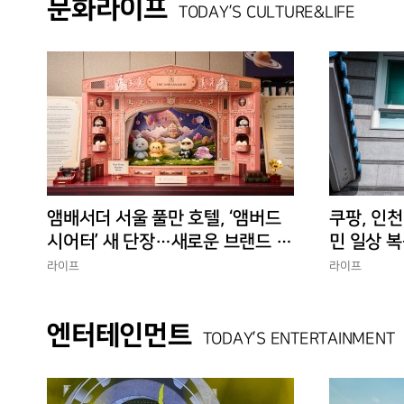
문화라이프
TODAY’S CULTURE&LIFE
앰배서더 서울 풀만 호텔, ‘앰버드
쿠팡, 인천
시어터’ 새 단장…새로운 브랜드 경
민 일상 복
험 선사
에 총력”
라이프
라이프
엔터테인먼트
TODAY’S ENTERTAINMENT