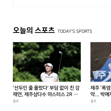
오늘의 스포츠
TODAY'S SPORTS
'선두인 줄 몰랐다' 부담 없이 친 강
제주 '폭염
채연, 제주삼다수 마스터스 2R 단
약... 박예
독 선두
골프
골프