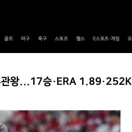
골프
야구
축구
스포츠
헬스
E스포츠·게임
오
관왕...17승·ERA 1.89·252