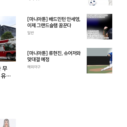
[마니아툰] 배드민턴 안세영,
이제 그랜드슬램 꿈꾼다
일반
[마니아툰] 류현진, 슈어저와
맞대결 예정
해외야구
 무
 유입