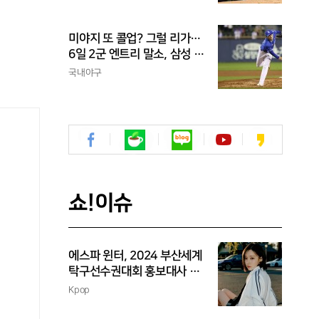
미야지 또 콜업? 그럴 리가…
6일 2군 엔트리 말소, 삼성 새
아시아쿼터 찾았나
국내야구
쇼!이슈
에스파 윈터, 2024 부산세계
탁구선수권대회 홍보대사 위
촉
Kpop