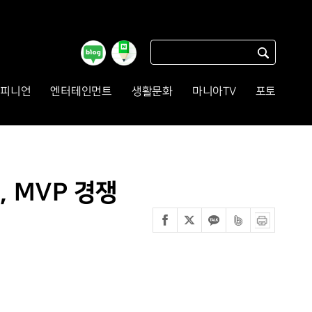
피니언
엔터테인먼트
생활문화
마니아TV
포토
K, MVP 경쟁