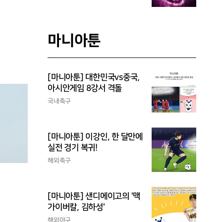
마니아툰
[마니아툰] 대한민국vs중국,
아시안게임 8강서 격돌
국내축구
[마니아툰] 이강인, 한 달만에
실전 경기 복귀!
해외축구
[마니아툰] 샌디에이고의 '맥
가이버칼, 김하성'
해외야구