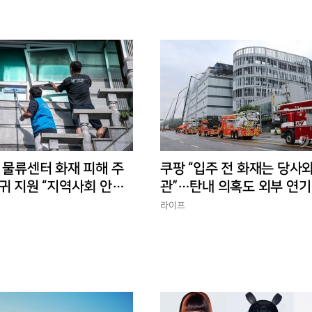
 물류센터 화재 피해 주
쿠팡 “입주 전 화재는 당사와
귀 지원 “지역사회 안정
관”…탄내 의혹도 외부 연기
반박
라이프