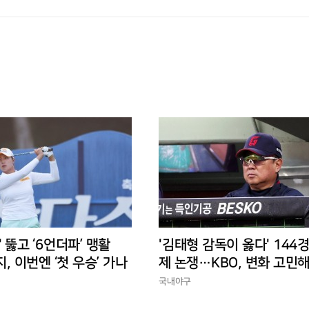
' 뚫고 ‘6언더파’ 맹활
'김태형 감독이 옳다' 144
지, 이번엔 ‘첫 우승’ 가나
제 논쟁…KBO, 변화 고민해
경에 맞는 경기 수가 바람직
국내야구