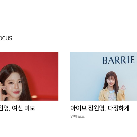
FOCUS
원영, 여신 미모
아이브 장원영, 다정하게
연예포토