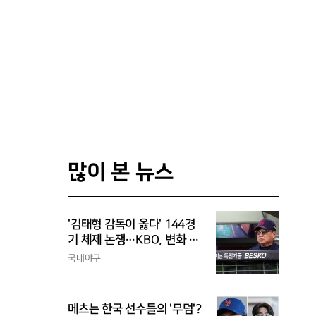
많이 본 뉴스
'김태형 감독이 옳다' 144경
기 체제 논쟁…KBO, 변화 고
민해야, 환경에 맞는 경기 수
국내야구
가 바람직
메츠는 한국 선수들의 '무덤'?