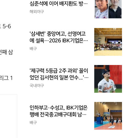
심준석에 이어 배지환도 방
출...심준석은 이미 귀국, 배
해외야구
지환은 미국 잔류할 듯
5-6
'삼세번' 중앙여고, 선명여고
에 설욕…2026 IBK기업은행
배 전국중고배구대회 우승
배구
번째 삼
'제구력 5등급 2주 과외' 꼴이
었던 김서현의 일본 연수...'종
리그 1
합검진표'에 불과
국내야구
인하부고·수성고, IBK기업은
행배 전국중고배구대회 남고
부 결승 격돌
배구