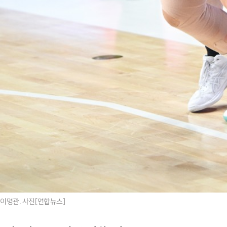
이명관. 사진[연합뉴스]