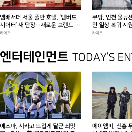
앰배서더 서울 풀만 호텔, ‘앰버드
쿠팡, 인천 물류
시어터’ 새 단장…새로운 브랜드 경
민 일상 복귀 지
험 선사
에 총력”
라이프
라이프
엔터테인먼트
TODAY’S E
에스파, 시카고 뜨겁게 달군 쇠맛
에이엠피, 신흥 