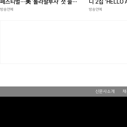
페스티벌…美 ‘롤라팔루자’ 첫 출격
니 2집 'HELLO
부터 증명한 존재감
상승세
방송연예
방송연예
신문사소개
채