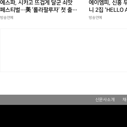
에스파, 시카고 뜨겁게 달군 쇠맛
에이엠피, 신흥 
페스티벌…美 ‘롤라팔루자’ 첫 출격
니 2집 'HELLO
부터 증명한 존재감
상승세
방송연예
방송연예
신문사소개
채