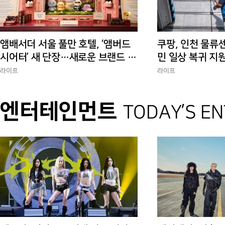
앰배서더 서울 풀만 호텔, ‘앰버드
쿠팡, 인천 물류
시어터’ 새 단장…새로운 브랜드 경
민 일상 복귀 지
험 선사
에 총력”
라이프
라이프
엔터테인먼트
TODAY’S E