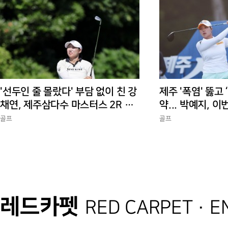
'선두인 줄 몰랐다' 부담 없이 친 강
제주 '폭염' 뚫고 
채연, 제주삼다수 마스터스 2R 단
약... 박예지, 이
독 선두
골프
골프
레드카펫
RED CARPET · 