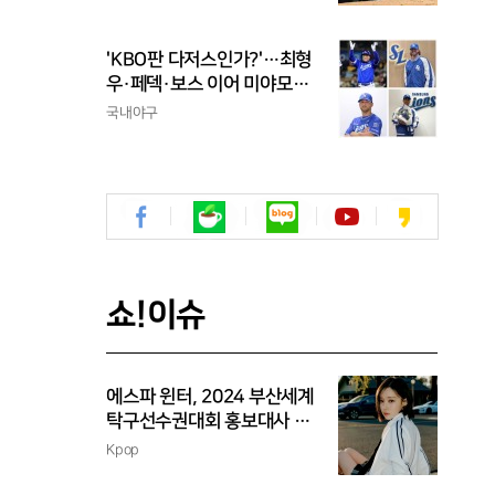
'KBO판 다저스인가?'…최형
우·페덱·보스 이어 미야모리
까지, 삼성의 '스펙 만렙' 승부
국내야구
수
쇼!이슈
에스파 윈터, 2024 부산세계
탁구선수권대회 홍보대사 위
촉
Kpop