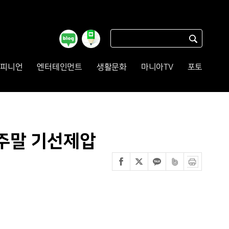
피니언
엔터테인먼트
생활문화
마니아TV
포토
 주말 기선제압