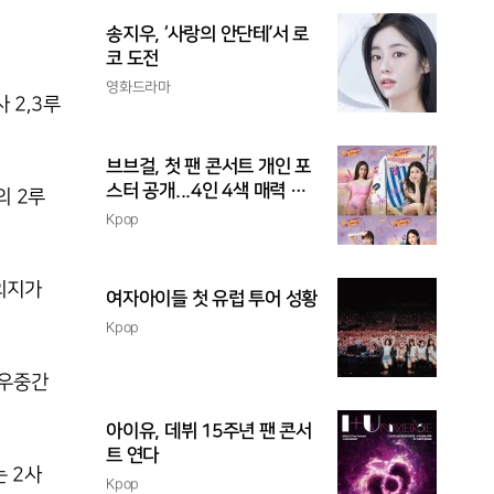
송지우, ‘사랑의 안단테’서 로
코 도전
영화드라마
 2,3루
브브걸, 첫 팬 콘서트 개인 포
스터 공개...4인 4색 매력 발
의 2루
산
Kpop
의지가
여자아이들 첫 유럽 투어 성황
Kpop
 우중간
아이유, 데뷔 15주년 팬 콘서
트 연다
 2사
Kpop