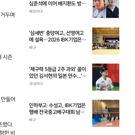
심준석에 이어 배지환도 방
출...심준석은 이미 귀국, 배
해외야구
 거두며
지환은 미국 잔류할 듯
'삼세번' 중앙여고, 선명여고
에 설욕…2026 IBK기업은행
배 전국중고배구대회 우승
배구
며 시즌
'제구력 5등급 2주 과외' 꼴이
었던 김서현의 일본 연수...'종
합검진표'에 불과
국내야구
 만들어
인하부고·수성고, IBK기업은
행배 전국중고배구대회 남고
부 결승 격돌
배구
뜨렸다.
향한 비