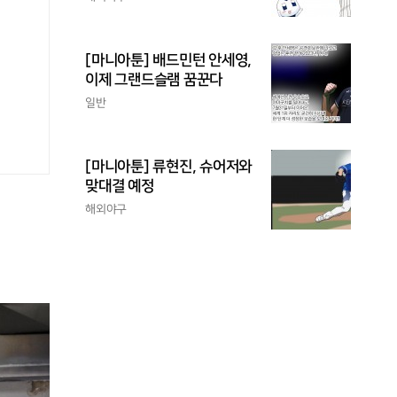
[마니아툰] 배드민턴 안세영,
이제 그랜드슬램 꿈꾼다
일반
[마니아툰] 류현진, 슈어저와
맞대결 예정
해외야구