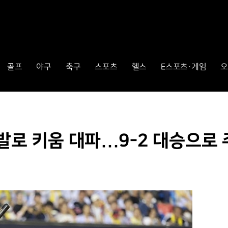
골프
야구
축구
스포츠
헬스
E스포츠·게임
오
발로 키움 대파...9-2 대승으로