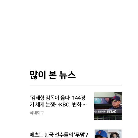
많이 본 뉴스
'김태형 감독이 옳다' 144경
기 체제 논쟁…KBO, 변화 고
민해야, 환경에 맞는 경기 수
국내야구
가 바람직
메츠는 한국 선수들의 '무덤'?