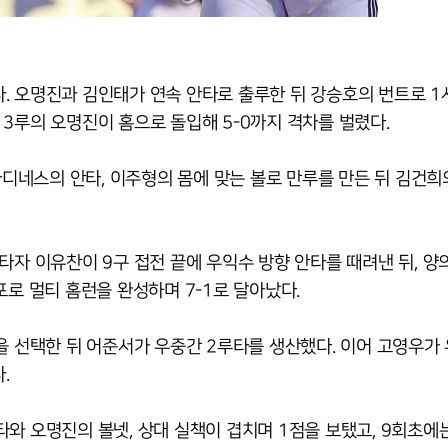
 오명진과 김인태가 연속 안타로 출루한 뒤 강승호의 번트로 1사
3루의 오명진이 홈으로 돌입해 5-0까지 격차를 벌렸다.
카디네스의 안타, 이주형의 몸에 맞는 볼로 만루를 만든 뒤 김건희
타자 이유찬이 9구 접전 끝에 우익수 방향 안타를 때려낸 뒤, 양
포로 멀티 홈런을 완성하며 7-1로 달아났다.
을 선택한 뒤 어준서가 우중간 2루타를 생산했다. 이어 고영우가
.
와 오명진의 볼넷, 상대 실책이 겹치며 1점을 보탰고, 9회초에는