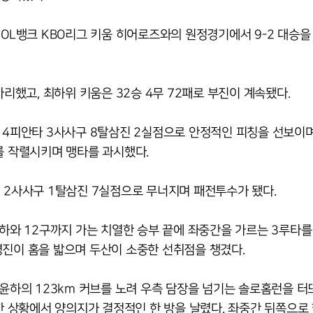
SOL뱅크 KBO리그 키움 히어로즈와의 원정경기에서 9-2 대승을
자리했고, 최하위 키움은 32승 4무 72패로 부진이 계속됐다.
안 4피안타 3사사구 8탈삼진 2실점으로 안정적인 피칭을 선보이
를 작렬시키며 맹타를 과시했다.
 2사사구 1탈삼진 7실점으로 무너지며 패전투수가 됐다.
윤하와 12구까지 가는 치열한 승부 끝에 좌중간을 가르는 3루타를
명진이 홈을 밟으며 두산이 소중한 선취점을 챙겼다.
김윤하의 123km 커브를 노려 우측 담장을 넘기는 솔로홈런을 터
상황에서 양의지가 결정적인 한 방을 날렸다. 좌중간 뒤쪽으로 