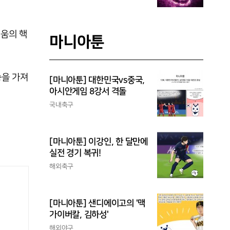
키움의 핵
마니아툰
승을 가져
[마니아툰] 대한민국vs중국,
아시안게임 8강서 격돌
국내축구
[마니아툰] 이강인, 한 달만에
실전 경기 복귀!
해외축구
[마니아툰] 샌디에이고의 '맥
가이버칼, 김하성'
해외야구