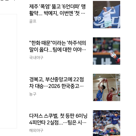
제주 '폭염' 뚫고 ‘6언더파’ 맹
활약... 박예지, 이번엔 ‘첫 우
승’ 가나
골프
"한화 때문"이라는 '하주석의
말이 옳다...팀에 대한 이야
기, 끝까지 안 하는 게 도리
국내야구
경복고, 부산중앙고에 22점
차 대승…2026 한국중고농
구 주말리그 왕중왕전 첫 승
농구
신고
다저스 스쿠벌, 첫 등판 6이닝
4피안타 2실점...…팀은 시즌
최다 5연패
해외야구