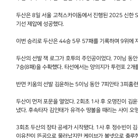
두산은 8일 서울 고척스카이돔에서 진행된 2025 신한 
기선 제압에 성공했다.
이번 승리로 두산은 44승 5무 57패를 기록하며 9위에 
두산의 선발 잭 로그가 호투의 주인공이었다. 7이닝 동
7승(8패)을 수확했다. 타선에서는 양의지가 투런포 2개
반면 키움의 선발 김윤하는 5이닝 동안 7피안타 3피홈런
두산이 먼저 포문을 열었다. 2회초 1사 후 오명진이 김
냈다. 후속타자 김인태가 유격수 땅볼을 때리는 사이 오
3회초 두산의 장타 공세가 시작됐다. 1사 후 정수빈이 
이유찬이 뜬공으로 물러났지만 케이브가 볼넷으로 출루한 