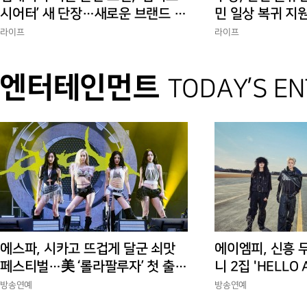
시어터’ 새 단장…새로운 브랜드 경
민 일상 복귀 지
험 선사
에 총력”
라이프
라이프
엔터테인먼트
TODAY’S E
에스파, 시카고 뜨겁게 달군 쇠맛
에이엠피, 신흥 
페스티벌…美 ‘롤라팔루자’ 첫 출격
니 2집 'HELLO
부터 증명한 존재감
상승세
방송연예
방송연예