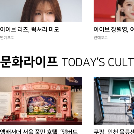
아이브 리즈, 럭셔리 미모
아이브 장원영, 
연예포토
연예포토
문화라이프
TODAY’S CUL
앰배서더 서울 풀만 호텔, ‘앰버드
쿠팡, 인천 물류