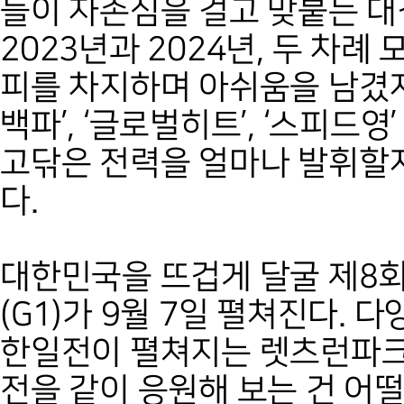
들이 자존심을 걸고 맞붙는 대
2023년과 2024년, 두 차
피를 차지하며 아쉬움을 남겼지
백파’, ‘글로벌히트’, ‘스피드
고닦은 전력을 얼마나 발휘할
다.
대한민국을 뜨겁게 달굴 제8
(G1)가 9월 7일 펼쳐진다.
한일전이 펼쳐지는 렛츠런파크
전을 같이 응원해 보는 건 어떨