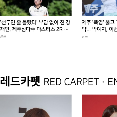
'선두인 줄 몰랐다' 부담 없이 친 강
제주 '폭염' 뚫고 
채연, 제주삼다수 마스터스 2R 단
약... 박예지, 이
독 선두
골프
골프
레드카펫
RED CARPET · 