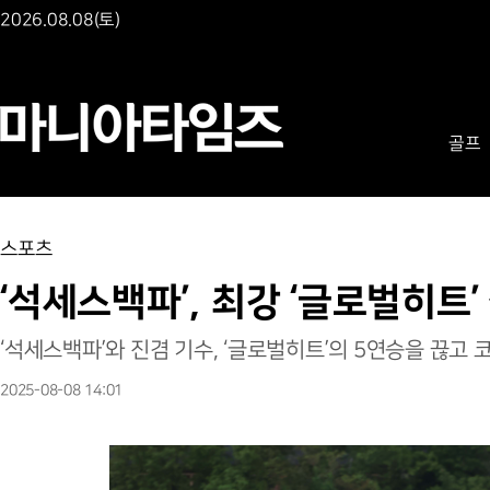
2026.08.08(토)
골프
스포츠
‘석세스백파’, 최강 ‘글로벌히트’
‘석세스백파’와 진겸 기수, ‘글로벌히트’의 5연승을 끊고
2025-08-08 14:01