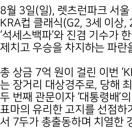
8월 3일(일), 렛츠런파크 서울
KRA컵 클래식(G2, 3세 이상,
‘석세스백파’와 진겸 기수가 한
제치고 우승을 차지하는 파란
총 상금 7억 원이 걸린 이번 ‘
는 장거리 대상경주로, 당해 
두 번째 관문이자 ‘대통령배’
표마의 유리한 고지를 선점하기
서 7두가 총출동하며 치열한 