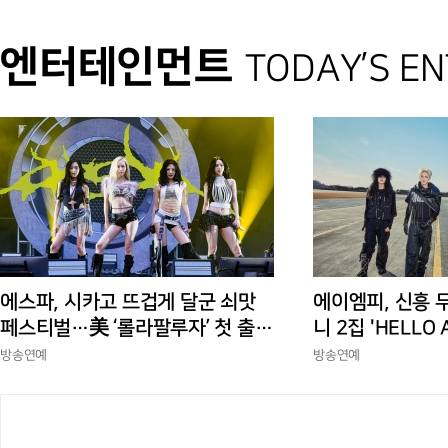
엔터테인먼트
TODAY’S E
에스파, 시카고 뜨겁게 달군 쇠맛
에이엠피, 신흥 
페스티벌…美 ‘롤라팔루자’ 첫 출격
니 2집 'HELLO
부터 증명한 존재감
상승세
방송연예
방송연예