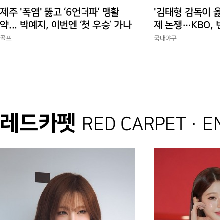
제주 '폭염' 뚫고 ‘6언더파’ 맹활
'김태형 감독이 옳
약... 박예지, 이번엔 ‘첫 우승’ 가나
제 논쟁…KBO, 
경에 맞는 경기 
골프
국내야구
레드카펫
RED CARPET · 