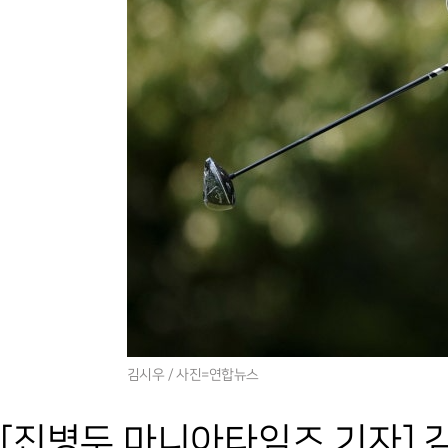
김시우 / 사진=연합뉴스
[진병두 마니아타임즈 기자] 