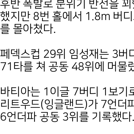
후반 폭발로 분위기 반전을 꾀했
했지만 8번 홀에서 1.8m 버
를 몰아쳤다.
페덱스컵 29위 임성재는 3버
71타를 쳐 공동 48위에 머물
바티아는 1이글 7버디 1보기로
리트우드(잉글랜드)가 7언더파로
6언더파 공동 3위를 기록했다