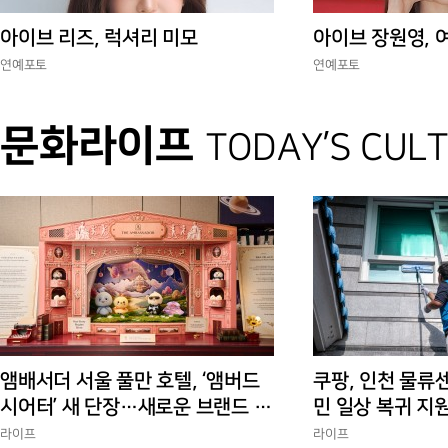
아이브 리즈, 럭셔리 미모
아이브 장원영, 
연예포토
연예포토
문화라이프
TODAY’S CUL
앰배서더 서울 풀만 호텔, ‘앰버드
쿠팡, 인천 물류
시어터’ 새 단장…새로운 브랜드 경
민 일상 복귀 지
험 선사
에 총력”
라이프
라이프