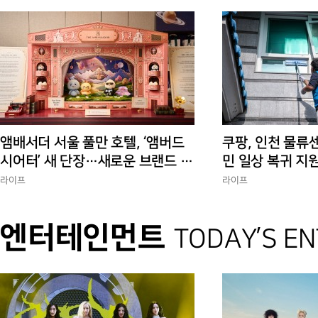
앰배서더 서울 풀만 호텔, ‘앰버드
쿠팡, 인천 물류
시어터’ 새 단장…새로운 브랜드 경
민 일상 복귀 지
험 선사
에 총력”
라이프
라이프
엔터테인먼트
TODAY’S E