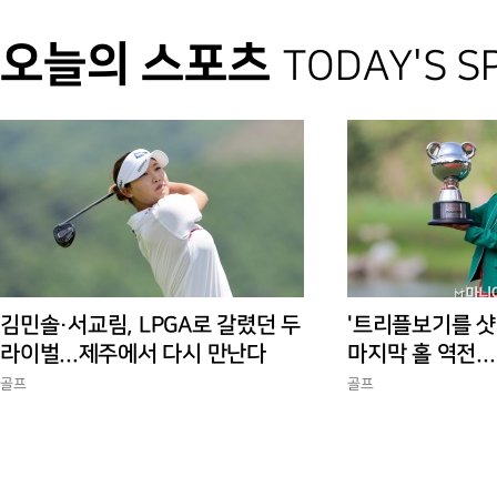
오늘의 스포츠
TODAY'S S
김민솔·서교림, LPGA로 갈렸던 두
'트리플보기를 샷
라이벌...제주에서 다시 만난다
마지막 홀 역전..
10승 완성
골프
골프