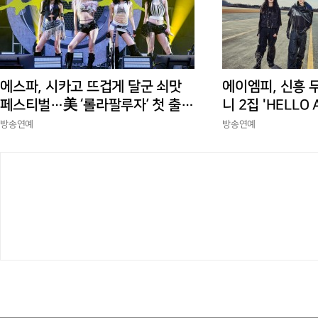
에스파, 시카고 뜨겁게 달군 쇠맛
에이엠피, 신흥 
페스티벌…美 ‘롤라팔루자’ 첫 출격
니 2집 'HELLO
부터 증명한 존재감
상승세
방송연예
방송연예