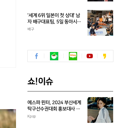
라이 하나도 못 치는 선수가
프로냐?"
'세계 6위 일본이 첫 상대' 남
자 배구대표팀, 5일 동아시아
선수권 개막
배구
쇼!이슈
에스파 윈터, 2024 부산세계
탁구선수권대회 홍보대사 위
촉
Kpop