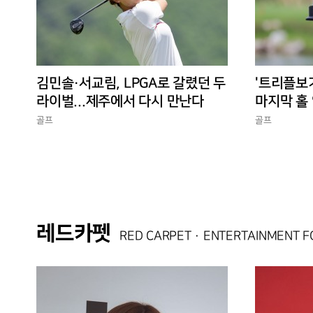
김민솔·서교림, LPGA로 갈렸던 두
'트리플보
라이벌...제주에서 다시 만난다
마지막 홀 
10승 완성
골프
골프
레드카펫
RED CARPET · ENTERTAINMENT 