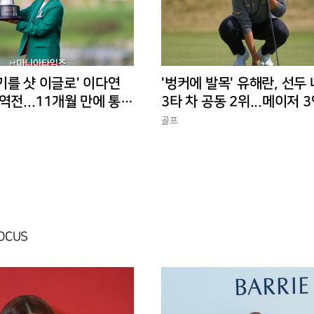
기를 샷 이글로' 이다연
'벙커에 발목' 유해란, 선두
역전...11개월 만에 통산
3타 차 공동 2위...메이저 
전은 꺼지지 않았다
골프
FOCUS