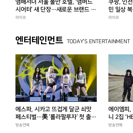
앰배서더 서울 풀만 호텔, ‘앰버드
쿠팡, 인천
시어터’ 새 단장…새로운 브랜드 경
민 일상 복
험 선사
에 총력”
라이프
라이프
엔터테인먼트
TODAY’S ENTERTAINMENT
에스파, 시카고 뜨겁게 달군 쇠맛
에이엠피,
페스티벌…美 ‘롤라팔루자’ 첫 출격
니 2집 'H
부터 증명한 존재감
상승세
방송연예
방송연예