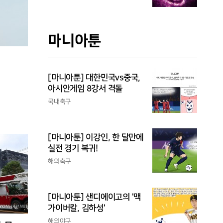
마니아툰
[마니아툰] 대한민국vs중국,
아시안게임 8강서 격돌
국내축구
[마니아툰] 이강인, 한 달만에
실전 경기 복귀!
해외축구
[마니아툰] 샌디에이고의 '맥
가이버칼, 김하성'
해외야구