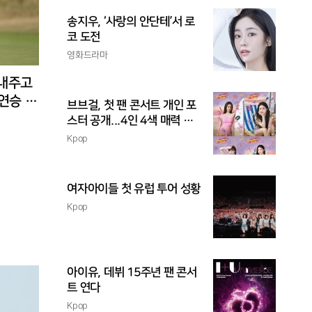
송지우, ‘사랑의 안단테’서 로
코 도전
영화드라마
 내주고
3연승 도
브브걸, 첫 팬 콘서트 개인 포
스터 공개...4인 4색 매력 발
산
Kpop
여자아이들 첫 유럽 투어 성황
Kpop
아이유, 데뷔 15주년 팬 콘서
트 연다
Kpop