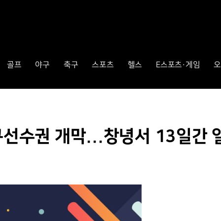
골프
야구
축구
스포츠
헬스
E스포츠·게임
오
구선수권 개막...창녕서 13일간 