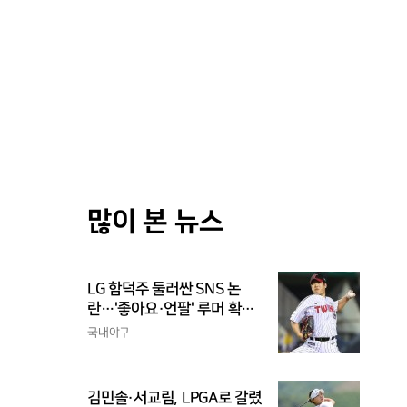
많이 본 뉴스
LG 함덕주 둘러싼 SNS 논
란…'좋아요·언팔' 루머 확산,
과거의 아픔까지 소환됐다
국내야구
김민솔·서교림, LPGA로 갈렸