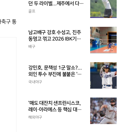
던 두 라이벌...제주에서 다시
만난다
골프
자축구 통
남고배구 강호 수성고, 진주
동명고 꺾고 2026 IBK기업
은행배 전국중고배구대회 4
배구
강 진출
강민호, 문책성 1군 말소?...
외인 투수 부진에 불붙은 '포
수리드론'
국내야구
'매도 대잔치 샌프란시스코,
레이·아라에스 등 핵심 대거
트레이드...가을 포기
해외야구