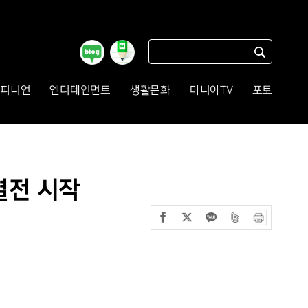
피니언
엔터테인먼트
생활문화
마니아TV
포토
열전 시작