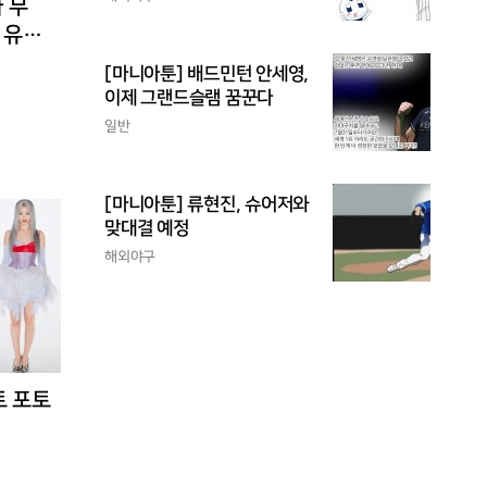
 무
 유입
[마니아툰] 배드민턴 안세영,
이제 그랜드슬램 꿈꾼다
일반
[마니아툰] 류현진, 슈어저와
맞대결 예정
해외야구
트 포토