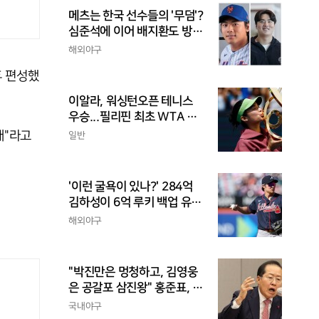
메츠는 한국 선수들의 '무덤'?
심준석에 이어 배지환도 방
출...심준석은 이미 귀국, 배
해외야구
지환은 미국 잔류할 듯
후 편성했
이알라, 워싱턴오픈 테니스
우승...필리핀 최초 WTA 투
어 단식 챔피언
대"라고
일반
'이런 굴욕이 있나?' 284억
김하성이 6억 루키 백업 유격
수라니...자비스, 수비도 김하
해외야구
성보다 한 수 위 평가
"박진만은 멍청하고, 김영웅
은 공갈포 삼진왕" 홍준표, 또
삼성 저격..."무사 만루에 플
국내야구