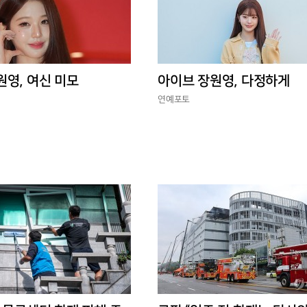
원영, 여신 미모
아이브 장원영, 다정하게
연예포토