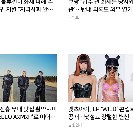
 물류센터 화재 피해 주
쿠팡 “입주 전 화재는 당사와
귀 지원 “지역사회 안정
관”…탄내 의혹도 외부 연기
반박
라이프
 신흥 무대 맛집 활약…미
캣츠아이, EP ‘WILD’ 콘셉
ELLO AxMxP'로 이어갈
공개…낯설고 강렬한 변신
방송연예