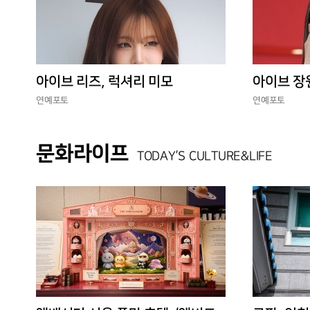
아이브 리즈, 럭셔리 미모
아이브 장
연예포토
연예포토
문화라이프
TODAY’S CULTURE&LIFE