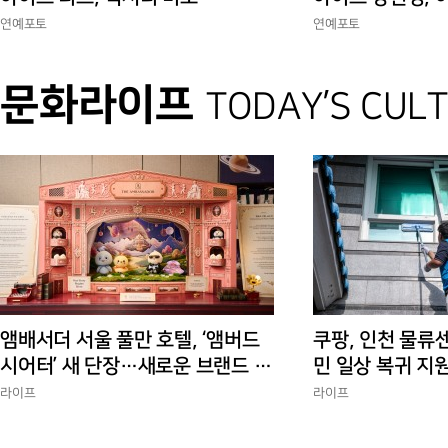
연예포토
연예포토
문화라이프
TODAY’S CUL
앰배서더 서울 풀만 호텔, ‘앰버드
쿠팡, 인천 물류
시어터’ 새 단장…새로운 브랜드 경
민 일상 복귀 지
험 선사
에 총력”
라이프
라이프