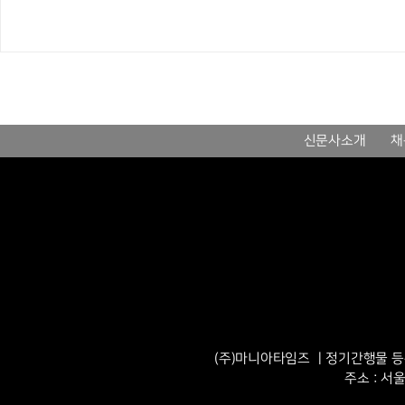
신문사소개
채
(주)마니아타임즈 ㅣ정기간행물 등록번
주소 : 서울