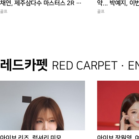
채연, 제주삼다수 마스터스 2R 단
약... 박예지, 이
독 선두
골프
골프
레드카펫
RED CARPET · 
아이브 리즈, 럭셔리 미모
아이브 장원영, 