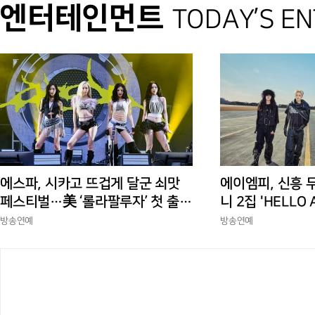
엔터테인먼트
TODAY’S E
에스파, 시카고 뜨겁게 달군 쇠맛
에이엠피, 신흥 
페스티벌…美 ‘롤라팔루자’ 첫 출격
니 2집 'HELLO
부터 증명한 존재감
상승세
방송연예
방송연예